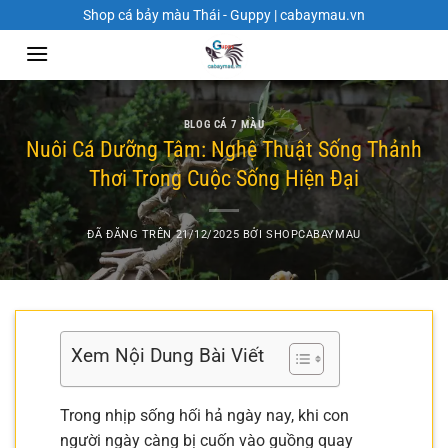
Chuyển
Shop cá bảy màu Thái - Guppy | cabaymau.vn
đến
nội
dung
BLOG CÁ 7 MÀU
Nuôi Cá Dưỡng Tâm: Nghệ Thuật Sống Thảnh
Thơi Trong Cuộc Sống Hiện Đại
ĐÃ ĐĂNG TRÊN
21/12/2025
BỞI
SHOPCABAYMAU
Xem Nội Dung Bài Viết
Trong nhịp sống hối hả ngày nay, khi con
người ngày càng bị cuốn vào guồng quay