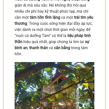
giản dị mà sâu sắc. Nó không đòi hỏi quá
nhiều chi phí hay kỹ thuật phức tạp, mà chỉ
cần một
tâm hồn tĩnh lặng
và một
trái tim yêu
thương
. Trong cuộc sống hiện đại đầy áp lực,
việc dành ra một chút thời gian mỗi ngày để
“nuôi cá dưỡng Tâm” có thể là
liệu pháp tinh
thần
hiệu quả nhất, giúp chúng ta tìm lại
sự
bình an
,
thanh thản
và
cân bằng
trong tâm
hồn.