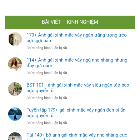
BÀI VIẾT – KINH NGHIỆM
170+ Ảnh gái xinh mặc váy ngắn trắng trong trẻo
cực gợi cảm
ở
Chức năng bình luận bị tắt
170+
Ảnh
114+ Ảnh gái xinh mặc váy ngủ nhẹ nhàng nhưng
gái
đầy gợi cảm
xinh
ở
Chức năng bình luận bị tắt
mặc
114+
váy
Ảnh
BST 101+ ảnh gái xinh mặc váy siêu ngắn táo bạo
ngắn
gái
cực quyến rũ
trắng
xinh
trong
ở
Chức năng bình luận bị tắt
mặc
trẻo
BST
váy
cực
101+
Tuyển tập 179+ gái xinh mặc váy ngắn đen bí ẩn
ngủ
gợi
ảnh
cực quyến rũ
nhẹ
cảm
gái
nhàng
ở
Chức năng bình luận bị tắt
xinh
nhưng
Tuyển
mặc
đầy
tập
Tải 149+ bộ ảnh gái xinh mặc váy nhẹ nhàng cực
váy
gợi
179+