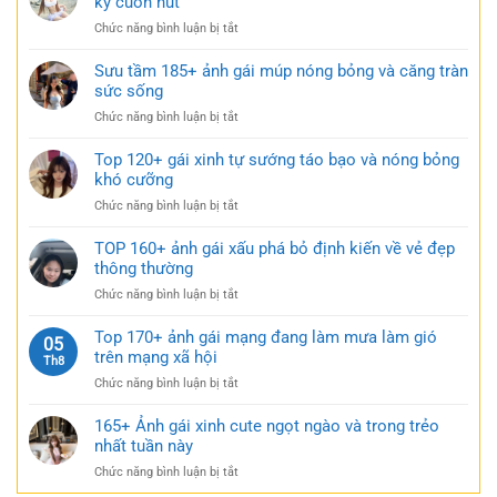
kỳ cuốn hút
siêu
cảm
gái
ngắn
ở
Chức năng bình luận bị tắt
xinh
táo
Tải
mặc
bạo
149+
Sưu tầm 185+ ảnh gái múp nóng bỏng và căng tràn
váy
cực
bộ
sức sống
ngắn
quyến
ảnh
đen
rũ
ở
Chức năng bình luận bị tắt
gái
bí
Sưu
xinh
ẩn
tầm
Top 120+ gái xinh tự sướng táo bạo và nóng bỏng
mặc
cực
185+
khó cưỡng
váy
quyến
ảnh
nhẹ
rũ
ở
Chức năng bình luận bị tắt
gái
nhàng
Top
múp
cực
120+
TOP 160+ ảnh gái xấu phá bỏ định kiến về vẻ đẹp
nóng
kỳ
gái
thông thường
bỏng
cuốn
xinh
và
hút
ở
Chức năng bình luận bị tắt
tự
căng
TOP
sướng
tràn
160+
Top 170+ ảnh gái mạng đang làm mưa làm gió
táo
05
sức
ảnh
trên mạng xã hội
bạo
Th8
sống
gái
và
ở
Chức năng bình luận bị tắt
xấu
nóng
Top
phá
bỏng
170+
165+ Ảnh gái xinh cute ngọt ngào và trong trẻo
bỏ
khó
ảnh
nhất tuần này
định
cưỡng
gái
kiến
ở
Chức năng bình luận bị tắt
mạng
về
165+
đang