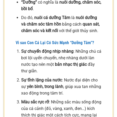
“Dưỡng”
có nghĩa là
nuôi dưỡng, chăm sóc,
bồi bổ
.
Do đó,
nuôi cá dưỡng Tâm
là
nuôi dưỡng
và chăm sóc tâm hồn
bằng cách
quan sát,
chăm sóc và kết nối
với thế giới thủy sinh.
Vì sao Con Cá Lại Có Sức Mạnh “Dưỡng Tâm”?
Sự chuyển động nhịp nhàng
: Những chú cá
bơi lội uyển chuyển, nhẹ nhàng dưới làn
nước tạo nên một
bản nhạc thị giác
đầy
thư giãn.
Sự tĩnh lặng của nước
: Nước đại diện cho
sự
yên bình, trong lành
, giúp xua tan những
xao động trong tâm trí.
Màu sắc rực rỡ
: Những sắc màu sống động
của cá cảnh (đỏ, vàng, xanh, đen…) kích
thích thị giác một cách tích cực, mang lại