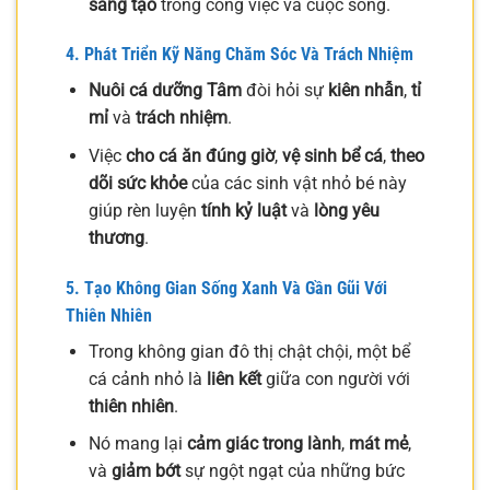
sáng tạo
trong công việc và cuộc sống.
4. Phát Triển Kỹ Năng Chăm Sóc Và Trách Nhiệm
Nuôi cá dưỡng Tâm
đòi hỏi sự
kiên nhẫn
,
tỉ
mỉ
và
trách nhiệm
.
Việc
cho cá ăn đúng giờ
,
vệ sinh bể cá
,
theo
dõi sức khỏe
của các sinh vật nhỏ bé này
giúp rèn luyện
tính kỷ luật
và
lòng yêu
thương
.
5. Tạo Không Gian Sống Xanh Và Gần Gũi Với
Thiên Nhiên
Trong không gian đô thị chật chội, một bể
cá cảnh nhỏ là
liên kết
giữa con người với
thiên nhiên
.
Nó mang lại
cảm giác trong lành
,
mát mẻ
,
và
giảm bớt
sự ngột ngạt của những bức