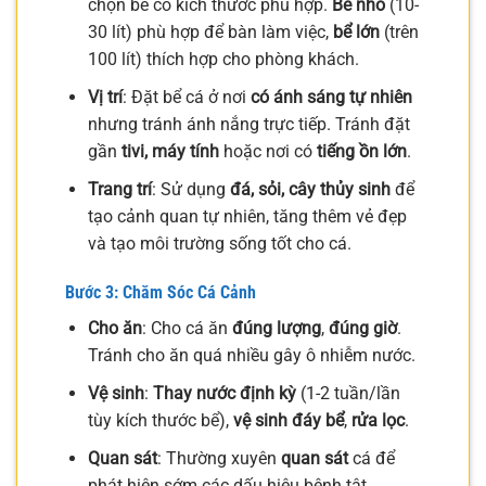
chọn bể có kích thước phù hợp.
Bể nhỏ
(10-
30 lít) phù hợp để bàn làm việc,
bể lớn
(trên
100 lít) thích hợp cho phòng khách.
Vị trí
: Đặt bể cá ở nơi
có ánh sáng tự nhiên
nhưng tránh ánh nắng trực tiếp. Tránh đặt
gần
tivi, máy tính
hoặc nơi có
tiếng ồn lớn
.
Trang trí
: Sử dụng
đá, sỏi, cây thủy sinh
để
tạo cảnh quan tự nhiên, tăng thêm vẻ đẹp
và tạo môi trường sống tốt cho cá.
Bước 3: Chăm Sóc Cá Cảnh
Cho ăn
: Cho cá ăn
đúng lượng
,
đúng giờ
.
Tránh cho ăn quá nhiều gây ô nhiễm nước.
Vệ sinh
:
Thay nước định kỳ
(1-2 tuần/lần
tùy kích thước bể),
vệ sinh đáy bể
,
rửa lọc
.
Quan sát
: Thường xuyên
quan sát
cá để
phát hiện sớm các dấu hiệu bệnh tật.