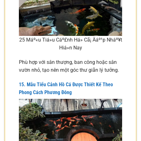
25 Máº«u Tiá»u Cáº£nh Há» Cã¡ Äáº¹p Nháº¥t
Hiá»n Nay
Phù hợp với sân thượng, ban công hoặc sân
vườn nhỏ, tạo nên một góc thư giãn lý tưởng.
15. Mẫu Tiểu Cảnh Hồ Cá Được Thiết Kế Theo
Phong Cách Phương Đông