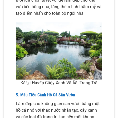
Một lựa chọn tuyệt vời để làm đẹp cho khu
vực bên hông nhà, tăng thêm tính thẩm mỹ và
tạo điểm nhấn cho toàn bộ ngôi nhà.
Káº¿t Há»£p Cã¢y Xanh Vã Äã¡ Trang Trã­
5. Mẫu Tiểu Cảnh Hồ Cá Sân Vườn
Làm đẹp cho không gian sân vườn bằng một
hồ cá nhỏ với thác nước nhân tạo, cây xanh
và các loại đá trang trí, tạo nên một khung