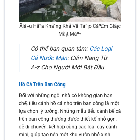
Äiá»u Hã²a Khã´ng Khã­ Vã Táº¡o Cáº£m Giã¡c
Mã¡t Máº»
Có thể bạn quan tâm:
Các Loại
Cá Nước Mặn
: Cẩm Nang Từ
A-z Cho Người Mới Bắt Đầu
Hồ Cá Trên Ban Công
Đối với những ngôi nhà có không gian hạn
chế, tiểu cảnh hồ cá nhỏ trên ban công là một
lựa chọn lý tưởng. Những mẫu tiểu cảnh bể cá
trên ban công thường được thiết kế nhỏ gọn,
dễ di chuyển, kết hợp cùng các loại cây cảnh
mini, giúp tạo nên một khu vườn nhỏ xinh