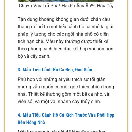
Chá»n Vá» Trã­ Phã¹ Há»£p Äá» Äáº·t Há» Cã¡
Tận dụng khoảng không gian dưới chân cầu
thang để bố trí một tiểu cảnh hồ cá nhỏ là giải
pháp lý tưởng cho các ngôi nhà phố có diện
tích hạn chế. Mẫu này thường được thiết kế
theo phong cách hiện đại, kết hợp với hòn non
bộ và cây xanh.
3. Mẫu Tiểu Cảnh Hồ Cá Đẹp, Đơn Giản
Phù hợp với những ai yêu thích sự tối giản
nhưng vẫn muốn có một góc thiên nhiên trong
nhà. Thiết kế thường gồm một bể cá nhỏ, vài
viên sỏi và một vài nhánh cây thủy sinh.
4. Mẫu Tiểu Cảnh Hồ Cá Kích Thước Vừa Phối Hợp
Bên Hông Nhà