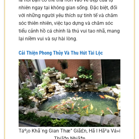
nhiên ngay tại không gian sống. Đặc biệt, đối
với những người yêu thích sự tinh tế và chăm
sóc thiên nhiên, việc tạo dựng và chăm sóc
tiểu cảnh hồ cá chính là thú vui tao nhã, mang
lại niềm vui và sự hài lòng.
Cải Thiện Phong Thủy Và Thu Hút Tài Lộc
Táº¡o Khã´ng Gian Thæ° Giã£n, Hã I Hã²a Vá»i
Thiãªn Nhiãªn