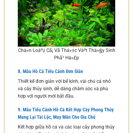
Chá»n Loáº¡i Cã¡ Vã Thá»±c Váº­t Thá»§y Sinh
Phã¹ Há»£p
8. Mẫu Hồ Cá Tiểu Cảnh Đơn Giản
Thiết kế đơn giản với bể kính, vài chú cá nhỏ
và cây thủy sinh, dễ dàng chăm sóc và phù
hợp với người mới bắt đầu.
9. Mẫu Tiểu Cảnh Hồ Cá Kết Hợp Cây Phong Thủy
Mang Lại Tài Lộc, May Mắn Cho Gia Chủ
Kết hợp giữa hồ cá và các loại cây phong thủy