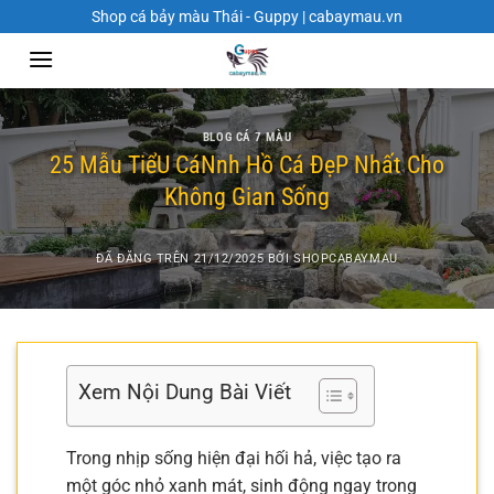
Chuyển
Shop cá bảy màu Thái - Guppy | cabaymau.vn
đến
nội
dung
BLOG CÁ 7 MÀU
25 Mẫu TiểU CáNnh Hồ Cá ĐẹP Nhất Cho
Không Gian Sống
ĐÃ ĐĂNG TRÊN
21/12/2025
BỞI
SHOPCABAYMAU
Xem Nội Dung Bài Viết
Trong nhịp sống hiện đại hối hả, việc tạo ra
một góc nhỏ xanh mát, sinh động ngay trong