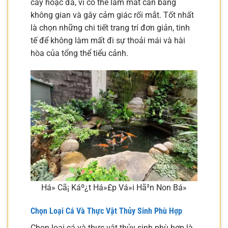
cây hoặc đá, vì có thể làm mất cân bằng
không gian và gây cảm giác rối mắt. Tốt nhất
là chọn những chi tiết trang trí đơn giản, tinh
tế để không làm mất đi sự thoải mái và hài
hòa của tổng thể tiểu cảnh.
Há» Cã¡ Káº¿t Há»£p Vá»i Hã²n Non Bá»
Chọn Loại Cá Và Thực Vật Thủy Sinh Phù Hợp
Chọn loại cá và thực vật thủy sinh phù hợp là