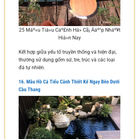
25 Máº«u Tiá»u Cáº£nh Há» Cã¡ Äáº¹p Nháº¥t
Hiá»n Nay
Kết hợp giữa yếu tố truyền thống và hiện đại,
thường sử dụng gốm sứ, tre, trúc và các loại
đá tự nhiên.
16. Mẫu Hồ Cá Tiểu Cảnh Thiết Kế Ngay Bên Dưới
Cầu Thang