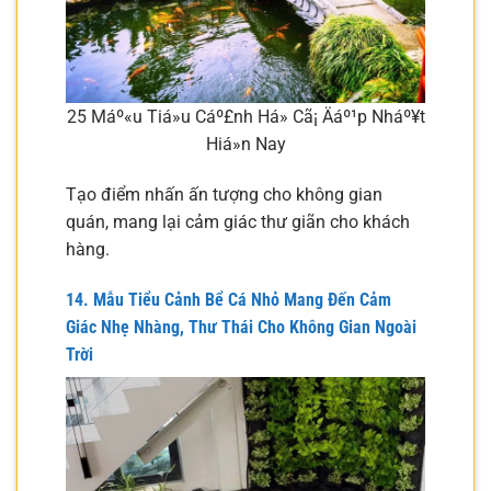
25 Máº«u Tiá»u Cáº£nh Há» Cã¡ Äáº¹p Nháº¥t
Hiá»n Nay
Tạo điểm nhấn ấn tượng cho không gian
quán, mang lại cảm giác thư giãn cho khách
hàng.
14. Mẫu Tiểu Cảnh Bể Cá Nhỏ Mang Đến Cảm
Giác Nhẹ Nhàng, Thư Thái Cho Không Gian Ngoài
Trời