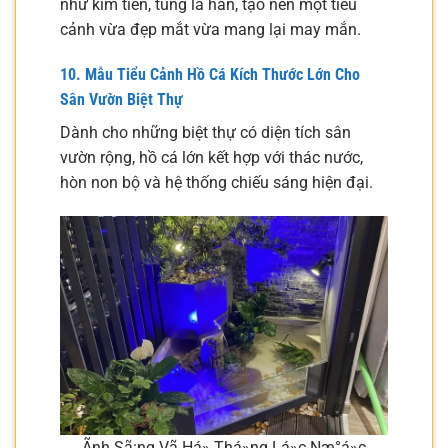
như kim tiền, tùng la hán, tạo nên một tiểu
cảnh vừa đẹp mắt vừa mang lại may mắn.
10. Mẫu Tiểu Cảnh Hồ Cá Kích Thước Lớn Cho
Sân Vườn Biệt Thự
Dành cho những biệt thự có diện tích sân
vườn rộng, hồ cá lớn kết hợp với thác nước,
hòn non bộ và hệ thống chiếu sáng hiện đại.
Ãnh Sã¡ng Vã Há» Thá»ng Lá»c Næ°á»c