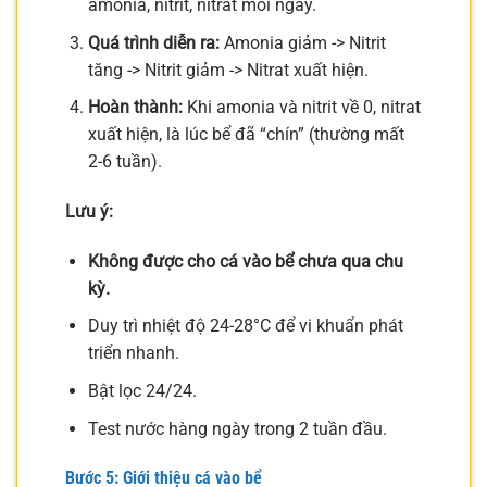
amonia, nitrit, nitrat mỗi ngày.
Quá trình diễn ra:
Amonia giảm -> Nitrit
tăng -> Nitrit giảm -> Nitrat xuất hiện.
Hoàn thành:
Khi amonia và nitrit về 0, nitrat
xuất hiện, là lúc bể đã “chín” (thường mất
2-6 tuần).
Lưu ý:
Không được cho cá vào bể chưa qua chu
kỳ.
Duy trì nhiệt độ 24-28°C để vi khuẩn phát
triển nhanh.
Bật lọc 24/24.
Test nước hàng ngày trong 2 tuần đầu.
Bước 5: Giới thiệu cá vào bể