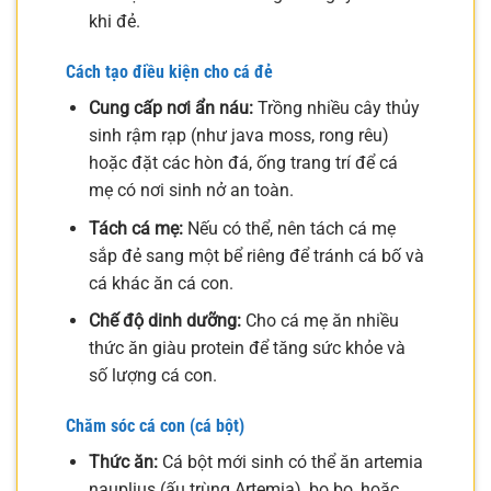
khi đẻ.
Cách tạo điều kiện cho cá đẻ
Cung cấp nơi ẩn náu:
Trồng nhiều cây thủy
sinh rậm rạp (như java moss, rong rêu)
hoặc đặt các hòn đá, ống trang trí để cá
mẹ có nơi sinh nở an toàn.
Tách cá mẹ:
Nếu có thể, nên tách cá mẹ
sắp đẻ sang một bể riêng để tránh cá bố và
cá khác ăn cá con.
Chế độ dinh dưỡng:
Cho cá mẹ ăn nhiều
thức ăn giàu protein để tăng sức khỏe và
số lượng cá con.
Chăm sóc cá con (cá bột)
Thức ăn:
Cá bột mới sinh có thể ăn artemia
nauplius (ấu trùng Artemia), bo bo, hoặc