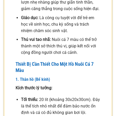
lượn nhẹ nhàng giúp thư giãn tinh thần,
giảm căng thẳng trong cuộc sống hiện đại.
Giáo dục:
Là công cụ tuyệt vời để trẻ em
học về sinh học, chu kỳ sống và trách
nhiệm chăm sóc sinh vật.
Thú vui tao nhã:
Nuôi cá 7 màu có thể trở
thành một sở thích thú vị, giúp kết nối với
cộng đồng người chơi cá cảnh.
Thiết Bị Cần Thiết Cho Một Hồ Nuôi Cá 7
Màu
1. Thân hồ (Bể kính)
Kích thước lý tưởng:
Tối thiểu:
20 lít (khoảng 30x20x30cm). Đây
là thể tích nhỏ nhất để đảm bảo nước ổn
định và cá có đủ không gian bơi lội.