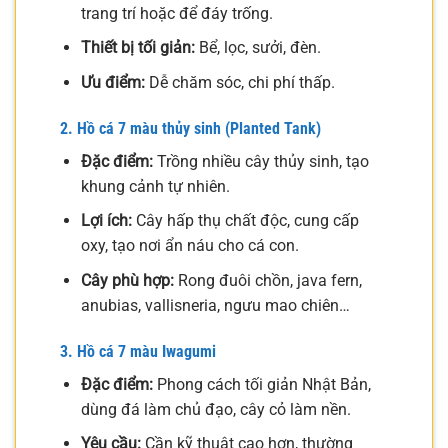
trang trí hoặc để đáy trống.
Thiết bị tối giản:
Bể, lọc, sưởi, đèn.
Ưu điểm:
Dễ chăm sóc, chi phí thấp.
2. Hồ cá 7 màu thủy sinh (Planted Tank)
Đặc điểm:
Trồng nhiều cây thủy sinh, tạo
khung cảnh tự nhiên.
Lợi ích:
Cây hấp thụ chất độc, cung cấp
oxy, tạo nơi ẩn náu cho cá con.
Cây phù hợp:
Rong đuôi chồn, java fern,
anubias, vallisneria, ngưu mao chiên…
3. Hồ cá 7 màu Iwagumi
Đặc điểm:
Phong cách tối giản Nhật Bản,
dùng đá làm chủ đạo, cây cỏ làm nền.
Yêu cầu:
Cần kỹ thuật cao hơn, thường