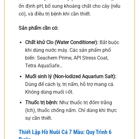
ổn định pH, bổ sung khoáng chất cho cây (nếu
có), và điều trị bệnh khi cần thiết.
Sản phẩm cần có:
Chất khử Clo (Water Conditioner):
Bắt buộc
khi dùng nước máy. Các sản phẩm phổ
biến: Seachem Prime, API Stress Coat,
Tetra AquaSafe…
Muối sinh lý (Non-Iodized Aquarium Salt):
Dùng để cách ly, trị nấm, hỗ trợ mang cá.
Không dùng muối i-ốt.
Thuốc trị bệnh:
Như thuốc trị đốm trắng
(Ich), thuốc chống nấm. Chỉ dùng khi thực
sự cần thiết.
Thiết Lập Hồ Nuôi Cá 7 Màu: Quy Trình 6