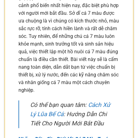
cảnh phổ biến nhất hiện nay, đặc biệt phù hợp
với người mới bắt đầu. Sở dĩ cá 7 màu được
ưa chuộng là vì chúng có kích thước nhỏ, màu
sắc rực rỡ, tính cách hiền lành và rất dễ chăm
sóc. Tuy nhiên, để những chú cá 7 màu luôn
khỏe mạnh, sinh trưởng tốt và sinh sản hiệu
quả, việc thiết lập một hồ nuôi cá 7 màu đúng
chuẩn là điều cần thiết. Bài viết này sẽ là cẩm
nang toàn diện, dẫn dắt bạn từ việc chuẩn bị
thiết bị, xử lý nước, đến các kỹ năng chăm sóc
và nhân giống cá 7 màu một cách chuyên
nghiệp.
Có thể bạn quan tâm:
Cách Xử
Lý Lũa Bể Cá
: Hướng Dẫn Chi
Tiết Cho Người Mới Bắt Đầu