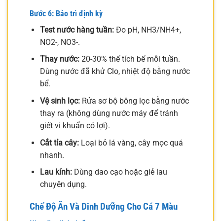
Bước 6: Bảo trì định kỳ
Test nước hàng tuần:
Đo pH, NH3/NH4+,
NO2-, NO3-.
Thay nước:
20-30% thể tích bể mỗi tuần.
Dùng nước đã khử Clo, nhiệt độ bằng nước
bể.
Vệ sinh lọc:
Rửa sơ bộ bông lọc bằng nước
thay ra (không dùng nước máy để tránh
giết vi khuẩn có lợi).
Cắt tỉa cây:
Loại bỏ lá vàng, cây mọc quá
nhanh.
Lau kính:
Dùng dao cạo hoặc giẻ lau
chuyên dụng.
Chế Độ Ăn Và Dinh Dưỡng Cho Cá 7 Màu