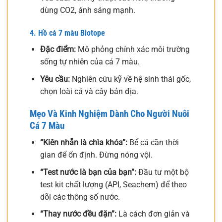
dùng CO2, ánh sáng mạnh.
4. Hồ cá 7 màu Biotope
Đặc điểm:
Mô phỏng chính xác môi trường
sống tự nhiên của cá 7 màu.
Yêu cầu:
Nghiên cứu kỹ về hệ sinh thái gốc,
chọn loài cá và cây bản địa.
Mẹo Và Kinh Nghiệm Dành Cho Người Nuôi
Cá 7 Màu
“Kiên nhẫn là chìa khóa”:
Bể cá cần thời
gian để ổn định. Đừng nóng vội.
“Test nước là bạn của bạn”:
Đầu tư một bộ
test kit chất lượng (API, Seachem) để theo
dõi các thông số nước.
“Thay nước đều đặn”:
Là cách đơn giản và