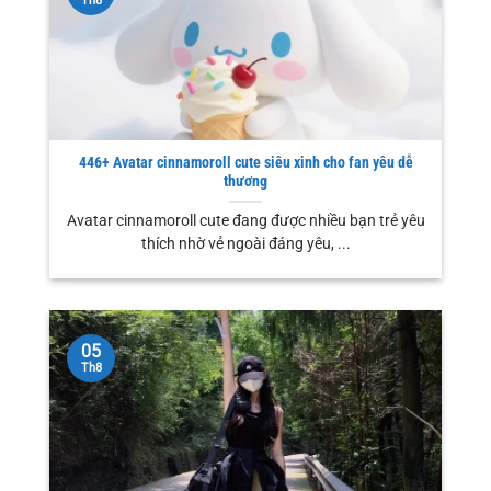
Th8
446+ Avatar cinnamoroll cute siêu xinh cho fan yêu dễ
thương
Avatar cinnamoroll cute đang được nhiều bạn trẻ yêu
thích nhờ vẻ ngoài đáng yêu, ...
05
Th8