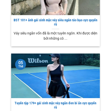
BST 101+ ảnh gái xinh mặc váy siêu ngắn táo bạo cực quyến
rũ
Váy siêu ngắn vốn đã là một tuyên ngôn. Khi được diện
bởi những cô ...
05
Th8
Tuyển tập 179+ gái xinh mặc váy ngắn đen bí ẩn cực quyến
rũ