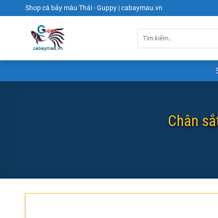
Chuyển
Shop cá bảy màu Thái - Guppy | cabaymau.vn
đến
nội
dung
Chân sắt