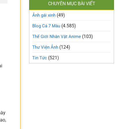
làm
CHUYÊN MỤC BÀI VIẾT
xinh
gió
cute
trên
(49)
ngọt
Ảnh gái xinh
mạng
ngào
xã
và
(4.585)
Blog Cá 7 Màu
hội
trong
trẻo
(103)
Thế Giới Nhân Vật Anime
nhất
tuần
(124)
Thư Viện Ảnh
này
(521)
Tin Tức
ại
này
ao,