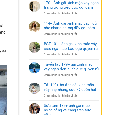
170+ Ảnh gái xinh mặc váy ngắn
trắng trong trẻo cực gợi cảm
ở
Chức năng bình luận bị tắt
170+
Ảnh
114+ Ảnh gái xinh mặc váy ngủ
toàn
gái
nhẹ nhàng nhưng đầy gợi cảm
xinh
ăng
ở
Chức năng bình luận bị tắt
mặc
114+
váy
Ảnh
BST 101+ ảnh gái xinh mặc váy
ngắn
gái
siêu ngắn táo bạo cực quyến rũ
trắng
 yếu
xinh
trong
ở
Chức năng bình luận bị tắt
mặc
trẻo
BST
váy
cực
101+
Tuyển tập 179+ gái xinh mặc
ngủ
gợi
ảnh
váy ngắn đen bí ẩn cực quyến rũ
nhẹ
cảm
gái
nhàng
ở
Chức năng bình luận bị tắt
xinh
nhưng
Tuyển
mặc
đầy
tập
Tải 149+ bộ ảnh gái xinh mặc
váy
gợi
179+
váy nhẹ nhàng cực kỳ cuốn hút
siêu
cảm
gái
ngắn
ở
Chức năng bình luận bị tắt
xinh
táo
Tải
mặc
bạo
149+
Sưu tầm 185+ ảnh gái múp
váy
cực
bộ
nóng bỏng và căng tràn sức
ngắn
quyến
ảnh
sống
đen