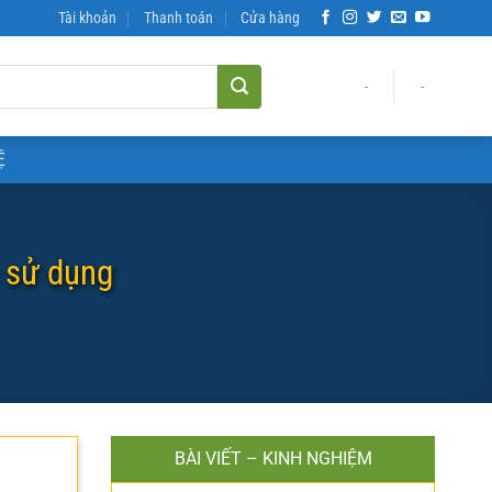
Tài khoản
Thanh toán
Cửa hàng
-
-
Ệ
i sử dụng
BÀI VIẾT – KINH NGHIỆM