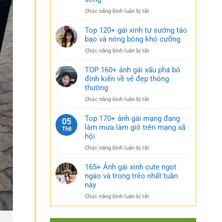
rũ
gái
bí
ở
Chức năng bình luận bị tắt
xinh
ẩn
Sưu
mặc
cực
tầm
Top 120+ gái xinh tự sướng táo
váy
quyến
185+
bạo và nóng bỏng khó cưỡng
nhẹ
rũ
ảnh
nhàng
ở
Chức năng bình luận bị tắt
gái
cực
Top
múp
kỳ
120+
TOP 160+ ảnh gái xấu phá bỏ
nóng
cuốn
gái
định kiến về vẻ đẹp thông
bỏng
hút
xinh
thường
và
tự
căng
ở
Chức năng bình luận bị tắt
sướng
tràn
TOP
táo
sức
160+
Top 170+ ảnh gái mạng đang
bạo
05
sống
ảnh
làm mưa làm gió trên mạng xã
và
Th8
gái
nóng
hội
xấu
bỏng
ở
Chức năng bình luận bị tắt
phá
khó
Top
bỏ
cưỡng
170+
165+ Ảnh gái xinh cute ngọt
định
ảnh
ngào và trong trẻo nhất tuần
kiến
gái
về
này
mạng
vẻ
ở
Chức năng bình luận bị tắt
đang
đẹp
165+
làm
thông
Ảnh
mưa
thường
gái