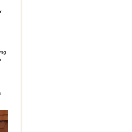
ăn
ờng
n
à