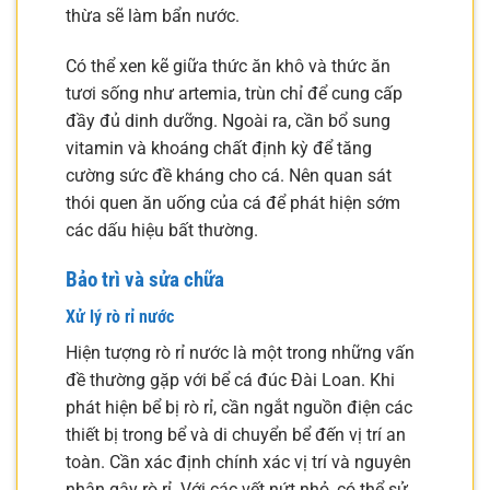
thừa sẽ làm bẩn nước.
Có thể xen kẽ giữa thức ăn khô và thức ăn
tươi sống như artemia, trùn chỉ để cung cấp
đầy đủ dinh dưỡng. Ngoài ra, cần bổ sung
vitamin và khoáng chất định kỳ để tăng
cường sức đề kháng cho cá. Nên quan sát
thói quen ăn uống của cá để phát hiện sớm
các dấu hiệu bất thường.
Bảo trì và sửa chữa
Xử lý rò rỉ nước
Hiện tượng rò rỉ nước là một trong những vấn
đề thường gặp với bể cá đúc Đài Loan. Khi
phát hiện bể bị rò rỉ, cần ngắt nguồn điện các
thiết bị trong bể và di chuyển bể đến vị trí an
toàn. Cần xác định chính xác vị trí và nguyên
nhân gây rò rỉ. Với các vết nứt nhỏ, có thể sử