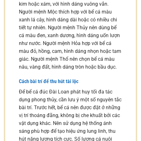
kim hoặc xám, với hình dáng vuông vắn.
Người mệnh Mộc thích hợp với bể cá màu
xanh lá cây, hình dáng dài hoặc có nhiều chi
tiết tự nhiên. Người mệnh Thủy nên dùng bể
cá màu đen, xanh dương, hình dáng uốn lượn
như nước. Người mệnh Hỏa hợp với bể cá
màu đỏ, hồng, cam, hình dáng nhọn hoặc tam
giác. Người mệnh Thổ nên chọn bể cá màu
nâu, vàng đất, hình dáng tròn hoặc bầu dục.
Cách bài trí để thu hút tài lộc
Để bể cá đúc Đài Loan phát huy tối đa tác
dụng phong thủy, cần lưu ý một số nguyên tắc
bài trí. Trước hết, bể cá nên được đặt ở những
vị trí thoáng đãng, không bị che khuất bởi các
vật dụng khác. Nên sử dụng hệ thống ánh
sáng phù hợp để tạo hiệu ứng lung linh, thu
hút năng lượng tích cực. Số lượng cá nuôi