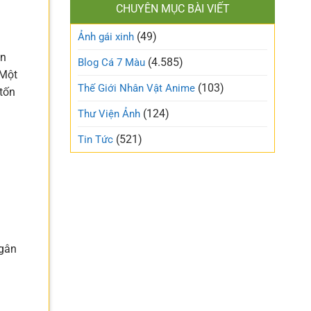
làm
CHUYÊN MỤC BÀI VIẾT
xinh
gió
cute
trên
(49)
ngọt
Ảnh gái xinh
mạng
ngào
xã
ản
và
(4.585)
Blog Cá 7 Màu
hội
trong
 Một
trẻo
(103)
Thế Giới Nhân Vật Anime
 tốn
nhất
tuần
(124)
Thư Viện Ảnh
này
(521)
Tin Tức
ngân