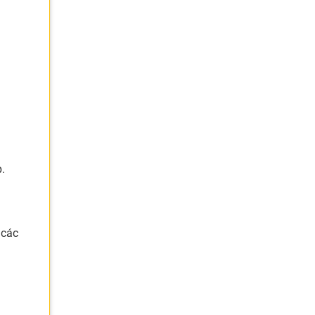
.
 các