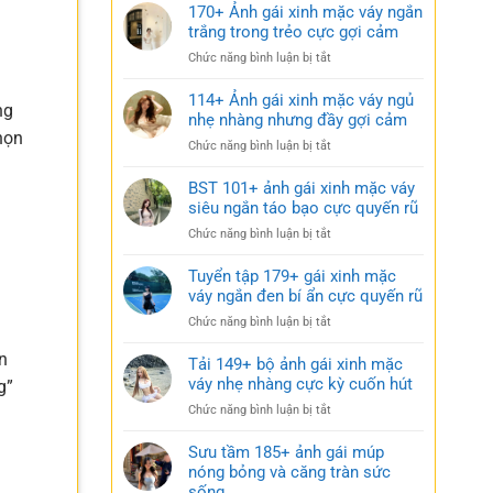
170+ Ảnh gái xinh mặc váy ngắn
trắng trong trẻo cực gợi cảm
ở
Chức năng bình luận bị tắt
170+
Ảnh
114+ Ảnh gái xinh mặc váy ngủ
ng
gái
nhẹ nhàng nhưng đầy gợi cảm
xinh
họn
ở
Chức năng bình luận bị tắt
mặc
114+
váy
Ảnh
BST 101+ ảnh gái xinh mặc váy
ngắn
gái
siêu ngắn táo bạo cực quyến rũ
trắng
xinh
trong
ở
Chức năng bình luận bị tắt
mặc
trẻo
BST
váy
cực
101+
Tuyển tập 179+ gái xinh mặc
ngủ
gợi
ảnh
váy ngắn đen bí ẩn cực quyến rũ
nhẹ
cảm
gái
nhàng
ở
Chức năng bình luận bị tắt
xinh
nhưng
Tuyển
mặc
đầy
n
tập
Tải 149+ bộ ảnh gái xinh mặc
váy
gợi
179+
váy nhẹ nhàng cực kỳ cuốn hút
siêu
g”
cảm
gái
ngắn
ở
Chức năng bình luận bị tắt
xinh
táo
Tải
mặc
bạo
149+
Sưu tầm 185+ ảnh gái múp
váy
cực
bộ
nóng bỏng và căng tràn sức
ngắn
quyến
ảnh
sống
đen