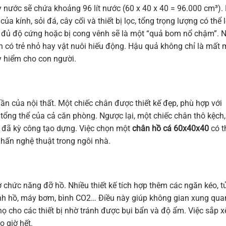
 nước sẽ chứa khoảng 96 lít nước (60 x 40 x 40 = 96.000 cm³).
a kính, sỏi đá, cây cối và thiết bị lọc, tổng trọng lượng có thể 
g đủ độ cứng hoặc bị cong vênh sẽ là một “quả bom nổ chậm”. 
ạn có trẻ nhỏ hay vật nuôi hiếu động. Hậu quả không chỉ là mất 
uy hiểm cho con người.
ần của nội thất. Một chiếc chân được thiết kế đẹp, phù hợp với
ổng thể của cả căn phòng. Ngược lại, một chiếc chân thô kệch,
n đã kỳ công tạo dựng. Việc chọn một
chân hồ cá 60x40x40
có t
nhấn nghệ thuật trong ngôi nhà.
 chức năng đỡ hồ. Nhiều thiết kế tích hợp thêm các ngăn kéo, t
inh hồ, máy bơm, bình CO2… Điều này giúp không gian xung qu
họ cho các thiết bị nhờ tránh được bụi bẩn và độ ẩm. Việc sắp x
 giờ hết.