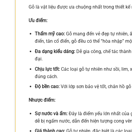
Gỗ là vật liệu được ưa chuộng nhất trong thiết kế
Ưu điểm:
Thẩm mỹ cao:
Gỗ mang đến vẻ đẹp tự nhiên, ấm
điển, tân cổ điển, gỗ đều có thể “hòa nhập” m
Đa dạng kiểu dáng:
Dễ gia công, chế tác thành
đại.
Chịu lực tốt:
Các loại gỗ tự nhiên như sồi, lim,
đúng cách.
Độ bền cao:
Với lớp sơn bảo vệ tốt, chân hồ gỗ
Nhược điểm:
Sợ nước và ẩm:
Đây là điểm yếu lớn nhất của 
dễ bị ngấm nước, dẫn đến hiện tượng cong vênh
Giá thành cao:
Gỗ tự nhiên, đặc biệt là các loạ