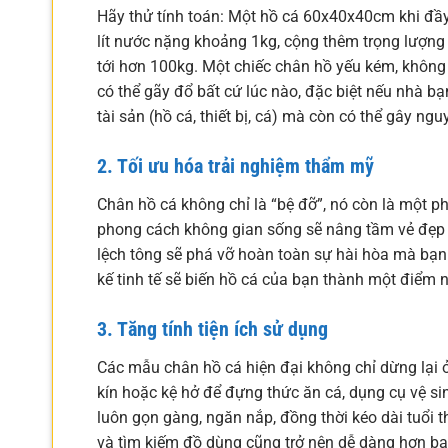
Hãy thử tính toán: Một hồ cá 60x40x40cm khi đầy
lít nước nặng khoảng 1kg, cộng thêm trọng lượng củ
tới hơn 100kg. Một chiếc chân hồ yếu kém, khôn
có thể gãy đổ bất cứ lúc nào, đặc biệt nếu nhà b
tài sản (hồ cá, thiết bị, cá) mà còn có thể gây ng
2. Tối ưu hóa trải nghiệm thẩm mỹ
Chân hồ cá không chỉ là “bệ đỡ”, nó còn là một ph
phong cách không gian sống sẽ nâng tầm vẻ đẹp t
lệch tông sẽ phá vỡ hoàn toàn sự hài hòa mà bạ
kế tinh tế sẽ biến hồ cá của bạn thành một điểm 
3. Tăng tính tiện ích sử dụng
Các mẫu chân hồ cá hiện đại không chỉ dừng lại ở
kín hoặc kệ hở để đựng thức ăn cá, dụng cụ vệ s
luôn gọn gàng, ngăn nắp, đồng thời kéo dài tuổi t
và tìm kiếm đồ dùng cũng trở nên dễ dàng hơn bao