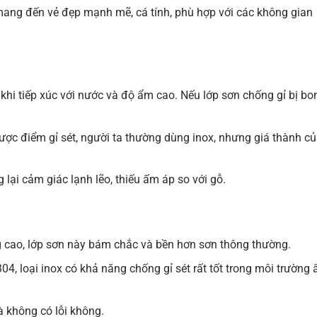
mang đến vẻ đẹp mạnh mẽ, cá tính, phù hợp với các không gian
 khi tiếp xúc với nước và độ ẩm cao. Nếu lớp sơn chống gỉ bị bo
ợc điểm gỉ sét, người ta thường dùng inox, nhưng giá thành c
 lại cảm giác lạnh lẽo, thiếu ấm áp so với gỗ.
g cao, lớp sơn này bám chắc và bền hơn sơn thông thường.
4, loại inox có khả năng chống gỉ sét rất tốt trong môi trường
à không có lỗi không.