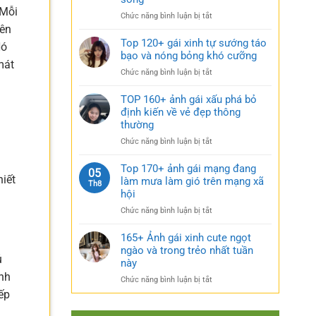
rũ
gái
bí
 Mỗi
ở
Chức năng bình luận bị tắt
xinh
ẩn
Sưu
lên
mặc
cực
tầm
Top 120+ gái xinh tự sướng táo
váy
Nó
quyến
185+
bạo và nóng bỏng khó cưỡng
nhẹ
rũ
mát
ảnh
nhàng
ở
Chức năng bình luận bị tắt
gái
cực
Top
múp
kỳ
120+
TOP 160+ ảnh gái xấu phá bỏ
nóng
cuốn
gái
định kiến về vẻ đẹp thông
bỏng
hút
xinh
thường
và
tự
căng
ở
Chức năng bình luận bị tắt
sướng
tràn
TOP
táo
sức
160+
Top 170+ ảnh gái mạng đang
bạo
05
sống
ảnh
hiết
làm mưa làm gió trên mạng xã
và
Th8
gái
nóng
hội
xấu
bỏng
ở
Chức năng bình luận bị tắt
phá
khó
Top
bỏ
cưỡng
170+
165+ Ảnh gái xinh cute ngọt
định
ảnh
ngào và trong trẻo nhất tuần
kiến
ủ
gái
về
này
mạng
vẻ
anh
ở
Chức năng bình luận bị tắt
đang
đẹp
165+
ếp
làm
thông
Ảnh
mưa
thường
gái