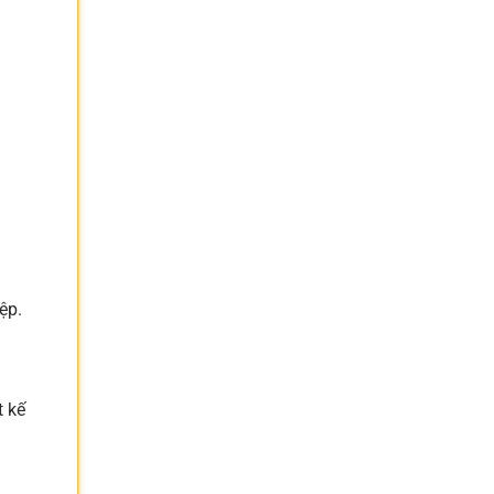
ệp.
t kế