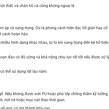
 nội thất, và chân hồ cá cũng không ngoại lệ.
 áp và sang trọng. Dù là phong cách hiện đại, tối giản hay cổ
ột cách hoàn hảo.
 nhiều hình dạng khác nhau, từ tủ kín sang trọng đến kệ hở hiện
 xoan đào có độ cứng và khả năng chịu lực rất tốt nếu được xử l
 có thể sử dụng rất lâu năm.
gỗ. Nếu không được sơn PU hoặc phủ lớp chống thấm kỹ lưỡng,
, nứt nẻ hoặc mục nát theo thời gian.
i gỗ quý, có giá thành khá cao.