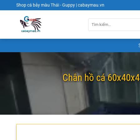
Chuyển
Shop cá bảy màu Thái - Guppy | cabaymau.vn
đến
nội
dung
Chân hồ cá 60x40x40