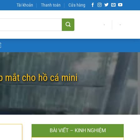
Tài khoản
Thanh toán
Cửa hàng
-
-
Ệ
p mắt cho hồ cá mini
BÀI VIẾT – KINH NGHIỆM