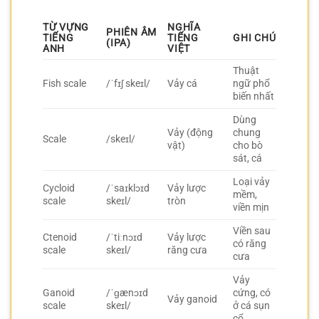
TỪ VỰNG
NGHĨA
PHIÊN ÂM
TIẾNG
TIẾNG
GHI CHÚ
(IPA)
ANH
VIỆT
Thuật
Fish scale
/ˈfɪʃ skeɪl/
Vảy cá
ngữ phổ
biến nhất
Dùng
Vảy (động
chung
Scale
/skeɪl/
vật)
cho bò
sát, cá
Loại vảy
Cycloid
/ˈsaɪklɔɪd
Vảy lược
mềm,
scale
skeɪl/
tròn
viền mịn
Viền sau
Ctenoid
/ˈtiːnɔɪd
Vảy lược
có răng
scale
skeɪl/
răng cưa
cưa
Vảy
Ganoid
/ˈɡænɔɪd
cứng, có
Vảy ganoid
scale
skeɪl/
ở cá sụn
cổ