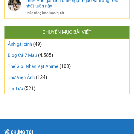
165+ Ảnh gái xinh cute ngọt ngào và trong trẻo
bỏ
khó
ảnh
nhất tuần này
định
cưỡng
gái
kiến
ở
Chức năng bình luận bị tắt
mạng
về
165+
đang
vẻ
Ảnh
làm
đẹp
gái
mưa
thông
CHUYÊN MỤC BÀI VIẾT
xinh
làm
thường
cute
gió
(49)
ngọt
Ảnh gái xinh
trên
ngào
mạng
và
(4.585)
Blog Cá 7 Màu
xã
trong
hội
trẻo
(103)
Thế Giới Nhân Vật Anime
nhất
tuần
(124)
Thư Viện Ảnh
này
(521)
Tin Tức
VỀ CHÚNG TÔI