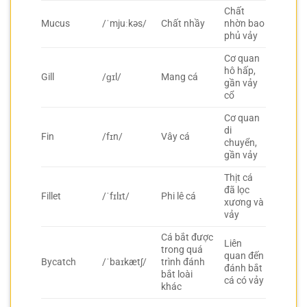
Chất
Mucus
/ˈmjuːkəs/
Chất nhầy
nhờn bao
phủ vảy
Cơ quan
hô hấp,
Gill
/ɡɪl/
Mang cá
gần vảy
cổ
Cơ quan
di
Fin
/fɪn/
Vây cá
chuyển,
gần vảy
Thịt cá
đã lọc
Fillet
/ˈfɪlɪt/
Phi lê cá
xương và
vảy
Cá bắt được
Liên
trong quá
quan đến
Bycatch
/ˈbaɪkætʃ/
trình đánh
đánh bắt
bắt loài
cá có vảy
khác