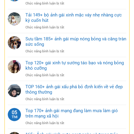
nhàng
ở
Chức năng bình luận bị tắt
xinh
nhưng
Tuyển
mặc
đầy
tập
Tải 149+ bộ ảnh gái xinh mặc váy nhẹ nhàng cực
váy
gợi
179+
kỳ cuốn hút
siêu
cảm
gái
ngắn
ở
Chức năng bình luận bị tắt
xinh
táo
Tải
mặc
bạo
149+
Sưu tầm 185+ ảnh gái múp nóng bỏng và căng tràn
váy
cực
bộ
sức sống
ngắn
quyến
ảnh
đen
rũ
ở
Chức năng bình luận bị tắt
gái
bí
Sưu
xinh
ẩn
tầm
Top 120+ gái xinh tự sướng táo bạo và nóng bỏng
mặc
cực
185+
khó cưỡng
váy
quyến
ảnh
nhẹ
rũ
ở
Chức năng bình luận bị tắt
gái
nhàng
Top
múp
cực
120+
TOP 160+ ảnh gái xấu phá bỏ định kiến về vẻ đẹp
nóng
kỳ
gái
thông thường
bỏng
cuốn
xinh
và
hút
ở
Chức năng bình luận bị tắt
tự
căng
TOP
sướng
tràn
160+
Top 170+ ảnh gái mạng đang làm mưa làm gió
táo
05
sức
ảnh
trên mạng xã hội
bạo
Th8
sống
gái
và
ở
Chức năng bình luận bị tắt
xấu
nóng
Top
phá
bỏng
170+