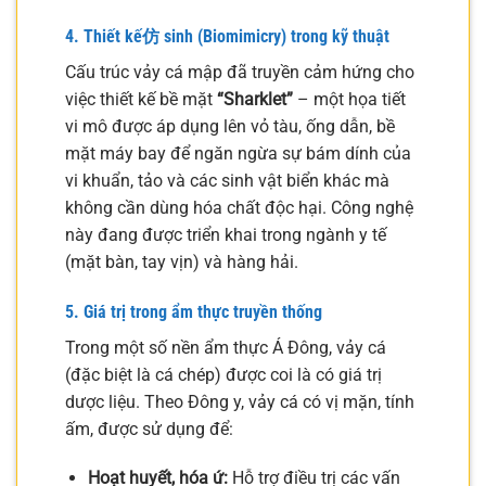
4. Thiết kế仿 sinh (Biomimicry) trong kỹ thuật
Cấu trúc vảy cá mập đã truyền cảm hứng cho
việc thiết kế bề mặt
“Sharklet”
– một họa tiết
vi mô được áp dụng lên vỏ tàu, ống dẫn, bề
mặt máy bay để ngăn ngừa sự bám dính của
vi khuẩn, tảo và các sinh vật biển khác mà
không cần dùng hóa chất độc hại. Công nghệ
này đang được triển khai trong ngành y tế
(mặt bàn, tay vịn) và hàng hải.
5. Giá trị trong ẩm thực truyền thống
Trong một số nền ẩm thực Á Đông, vảy cá
(đặc biệt là cá chép) được coi là có giá trị
dược liệu. Theo Đông y, vảy cá có vị mặn, tính
ấm, được sử dụng để:
Hoạt huyết, hóa ứ:
Hỗ trợ điều trị các vấn