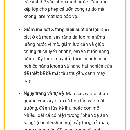
các vật thể sắc nhọn dưới nước. Cấu trúc
xếp lớp cho phép cá uốn cong tự do mà
không làm mất lớp bảo vệ.
Giảm ma sát & tăng hiệu suất bơi lội:
Đặc
biệt ở cá mập, vảy răng da tạo ra những
luồng nước vi mô, giảm lực cản và giúp
chúng di chuyển nhanh, êm và ít tốn năng
lượng. Kỹ thuật này đã được ngành công
nghiệp hàng không và hàng hải nghiên cứu
để thiết kế bề mặt tàu thuyền, cánh máy
bay.
Ngụy trang và tự vệ:
Màu sắc và độ phản
quang của vảy giúp cá hòa lẫn vào môi
trường, đánh lừa kẻ thù hoặc con mồi.
Nhiều loài cá có hiện tượng “phản xạ ánh
sáng” (countershading), vảy lưng tối màu,
bụng sáng màu để ngụy trang với ánh