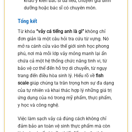
khảo ý kiến bác sĩ da liễu, chuyên gia dinh
dưỡng hoặc bác sĩ có chuyên môn.
Tổng kết
Từ khóa
“vảy cá tiếng anh là gì”
không chỉ
đơn giản là một câu hỏi tra cứu từ vựng. Nó
mở ra cánh cửa vào thế giới sinh học phong
phú, nơi mà mỗi lớp vảy mỏng manh lại ẩn
chứa cả một hệ thống chức năng tinh vi, từ
bảo vệ cơ thể đến hỗ trợ di chuyển, từ ngụy
trang đến điều hòa sinh lý. Hiểu rõ về
fish
scale
giúp chúng ta trân trọng hơn sự đa dạng
của tự nhiên và khai thác hợp lý những giá trị
ứng dụng của nó trong mỹ phẩm, thực phẩm,
y học và công nghệ.
Việc làm sạch vảy cá đúng cách không chỉ
đảm bảo an toàn vệ sinh thực phẩm mà còn