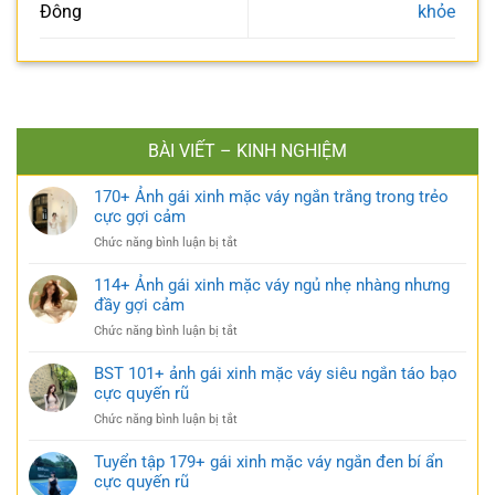
Đông
khỏe
BÀI VIẾT – KINH NGHIỆM
170+ Ảnh gái xinh mặc váy ngắn trắng trong trẻo
cực gợi cảm
ở
Chức năng bình luận bị tắt
170+
Ảnh
114+ Ảnh gái xinh mặc váy ngủ nhẹ nhàng nhưng
gái
đầy gợi cảm
xinh
ở
Chức năng bình luận bị tắt
mặc
114+
váy
Ảnh
BST 101+ ảnh gái xinh mặc váy siêu ngắn táo bạo
ngắn
gái
cực quyến rũ
trắng
xinh
trong
ở
Chức năng bình luận bị tắt
mặc
trẻo
BST
váy
cực
101+
Tuyển tập 179+ gái xinh mặc váy ngắn đen bí ẩn
ngủ
gợi
ảnh
cực quyến rũ
nhẹ
cảm
gái