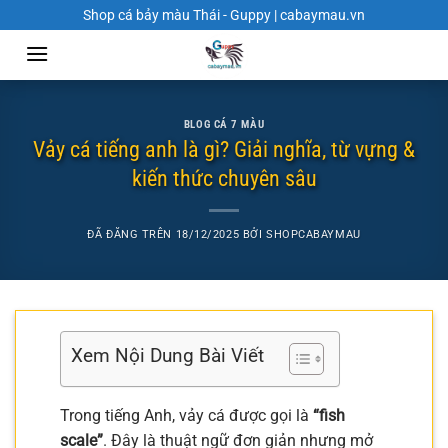
Chuyển
Shop cá bảy màu Thái - Guppy | cabaymau.vn
đến
nội
dung
BLOG CÁ 7 MÀU
Vảy cá tiếng anh là gì? Giải nghĩa, từ vựng &
kiến thức chuyên sâu
ĐÃ ĐĂNG TRÊN
18/12/2025
BỞI
SHOPCABAYMAU
Xem Nội Dung Bài Viết
Trong tiếng Anh, vảy cá được gọi là
“fish
scale”
. Đây là thuật ngữ đơn giản nhưng mở