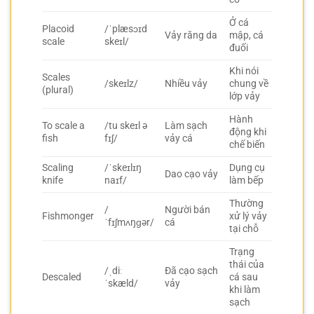
Ở cá
Placoid
/ˈplæsɔɪd
Vảy răng da
mập, cá
scale
skeɪl/
đuối
Khi nói
Scales
/skeɪlz/
Nhiều vảy
chung về
(plural)
lớp vảy
Hành
To scale a
/tu skeɪl ə
Làm sạch
động khi
fish
fɪʃ/
vảy cá
chế biến
Scaling
/ˈskeɪlɪŋ
Dụng cụ
Dao cạo vảy
knife
naɪf/
làm bếp
Thường
/
Người bán
Fishmonger
xử lý vảy
ˈfɪʃmʌŋɡər/
cá
tại chỗ
Trạng
thái của
/ˌdiː
Đã cạo sạch
Descaled
cá sau
ˈskæld/
vảy
khi làm
sạch