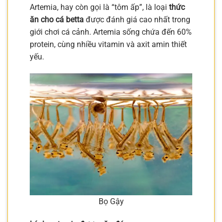
Artemia, hay còn gọi là “tôm ấp”, là loại
thức
ăn cho cá betta
được đánh giá cao nhất trong
giới chơi cá cảnh. Artemia sống chứa đến 60%
protein, cùng nhiều vitamin và axit amin thiết
yếu.
Bọ Gậy