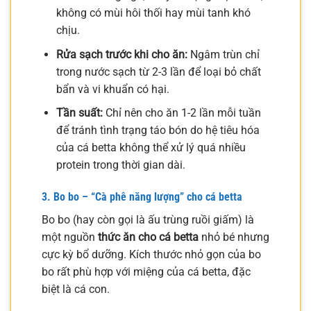
không có mùi hôi thối hay mùi tanh khó
chịu.
Rửa sạch trước khi cho ăn:
Ngâm trùn chỉ
trong nước sạch từ 2-3 lần để loại bỏ chất
bẩn và vi khuẩn có hại.
Tần suất:
Chỉ nên cho ăn 1-2 lần mỗi tuần
để tránh tình trạng táo bón do hệ tiêu hóa
của cá betta không thể xử lý quá nhiều
protein trong thời gian dài.
3. Bo bo – “Cà phê năng lượng” cho cá betta
Bo bo (hay còn gọi là ấu trùng ruồi giấm) là
một nguồn
thức ăn cho cá betta
nhỏ bé nhưng
cực kỳ bổ dưỡng. Kích thước nhỏ gọn của bo
bo rất phù hợp với miệng của cá betta, đặc
biệt là cá con.