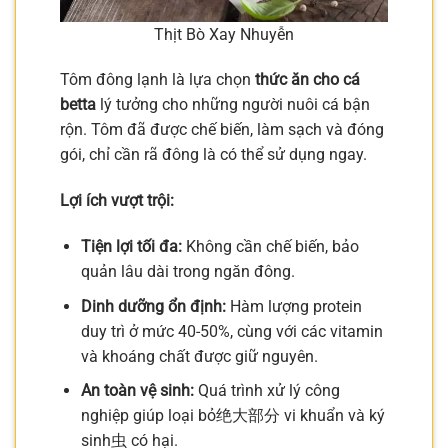
Thịt Bò Xay Nhuyễn
Tôm đông lạnh là lựa chọn
thức ăn cho cá
betta
lý tưởng cho những người nuôi cá bận
rộn. Tôm đã được chế biến, làm sạch và đóng
gói, chỉ cần rã đông là có thể sử dụng ngay.
Lợi ích vượt trội:
Tiện lợi tối đa:
Không cần chế biến, bảo
quản lâu dài trong ngăn đông.
Dinh dưỡng ổn định:
Hàm lượng protein
duy trì ở mức 40-50%, cùng với các vitamin
và khoáng chất được giữ nguyên.
An toàn vệ sinh:
Quá trình xử lý công
nghiệp giúp loại bỏ绝大部分 vi khuẩn và ký
sinh虫 có hại.