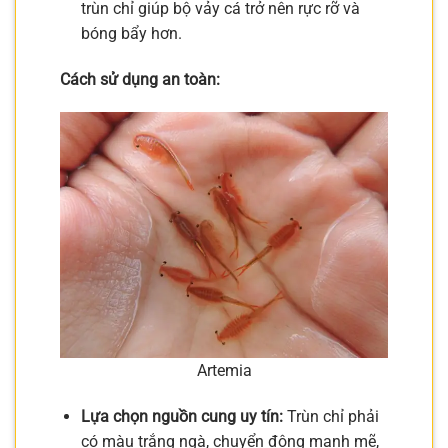
trùn chỉ giúp bộ vảy cá trở nên rực rỡ và
bóng bẩy hơn.
Cách sử dụng an toàn:
Artemia
Lựa chọn nguồn cung uy tín:
Trùn chỉ phải
có màu trắng ngà, chuyển động mạnh mẽ,