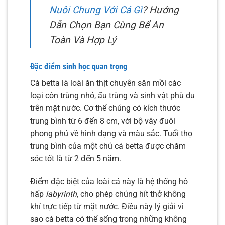
Nuôi Chung Với Cá Gì
? Hướng
Dẫn Chọn Bạn Cùng Bể An
Toàn Và Hợp Lý
Đặc điểm sinh học quan trọng
Cá betta là loài ăn thịt chuyên săn mồi các
loại côn trùng nhỏ, ấu trùng và sinh vật phù du
trên mặt nước. Cơ thể chúng có kích thước
trung bình từ 6 đến 8 cm, với bộ vây đuôi
phong phú về hình dạng và màu sắc. Tuổi thọ
trung bình của một chú cá betta được chăm
sóc tốt là từ 2 đến 5 năm.
Điểm đặc biệt của loài cá này là hệ thống hô
hấp
labyrinth
, cho phép chúng hít thở không
khí trực tiếp từ mặt nước. Điều này lý giải vì
sao cá betta có thể sống trong những không