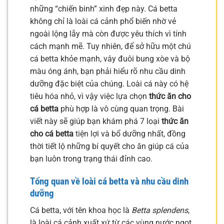
những “chiến binh” xinh đẹp này. Cá betta
không chỉ là loài cá cảnh phổ biến nhờ vẻ
ngoài lộng lẫy mà còn được yêu thích vì tính
cách mạnh mẽ. Tuy nhiên, để sở hữu một chú
cá betta khỏe mạnh, vây đuôi bung xòe và bộ
màu óng ánh, bạn phải hiểu rõ nhu cầu dinh
dưỡng đặc biệt của chúng. Loài cá này có hệ
tiêu hóa nhỏ, vì vậy việc lựa chọn
thức ăn cho
cá betta
phù hợp là vô cùng quan trọng. Bài
viết này sẽ giúp bạn khám phá 7 loại
thức ăn
cho cá betta
tiện lợi và bổ dưỡng nhất, đồng
thời tiết lộ những bí quyết cho ăn giúp cá của
bạn luôn trong trạng thái đỉnh cao.
Tổng quan về loài cá betta và nhu cầu dinh
dưỡng
Cá betta, với tên khoa học là
Betta splendens
,
là loài cá cảnh xuất xứ từ các vùng nước ngọt