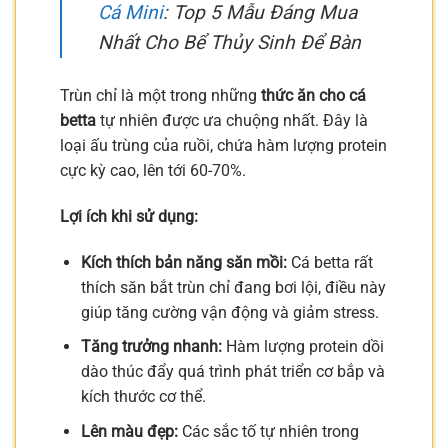
Cá Mini
: Top 5 Mẫu Đáng Mua
Nhất Cho Bể Thủy Sinh Để Bàn
Trùn chỉ là một trong những
thức ăn cho cá
betta
tự nhiên được ưa chuộng nhất. Đây là
loại ấu trùng của ruồi, chứa hàm lượng protein
cực kỳ cao, lên tới 60-70%.
Lợi ích khi sử dụng:
Kích thích bản năng săn mồi:
Cá betta rất
thích săn bắt trùn chỉ đang bơi lội, điều này
giúp tăng cường vận động và giảm stress.
Tăng trưởng nhanh:
Hàm lượng protein dồi
dào thúc đẩy quá trình phát triển cơ bắp và
kích thước cơ thể.
Lên màu đẹp:
Các sắc tố tự nhiên trong