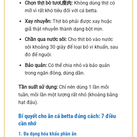
Chọn thịt bò tươi,瘦肉:
Không dùng thịt có
mỡ vì rất khó tiêu đối với cá betta.
Xay nhuyễn:
Thịt bò phải được xay hoặc
giã thật nhuyễn thành dạng bột mịn.
Chần qua nước sôi:
Cho thịt bò vào nước
sôi khoảng 30 giây để loại bỏ vi khuẩn, sau
đó để nguội.
Bảo quản:
Có thể chia nhỏ và bảo quản
trong ngăn đông, dùng dần.
Tần suất sử dụng:
Chỉ nên dùng 1 lần mỗi
tuần, mỗi lần một lượng rất nhỏ (khoảng bằng
hạt đậu).
Bí quyết cho ăn cá betta đúng cách: 7 điều
cần nhớ
1. Đa dạng hóa khẩu phần ăn