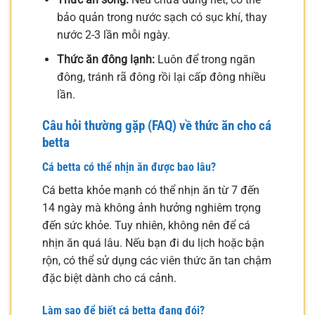
bảo quản trong nước sạch có sục khí, thay
nước 2-3 lần mỗi ngày.
Thức ăn đông lạnh:
Luôn để trong ngăn
đông, tránh rã đông rồi lại cấp đông nhiều
lần.
Câu hỏi thường gặp (FAQ) về thức ăn cho cá
betta
Cá betta có thể nhịn ăn được bao lâu?
Cá betta khỏe mạnh có thể nhịn ăn từ 7 đến
14 ngày mà không ảnh hưởng nghiêm trọng
đến sức khỏe. Tuy nhiên, không nên để cá
nhịn ăn quá lâu. Nếu bạn đi du lịch hoặc bận
rộn, có thể sử dụng các viên thức ăn tan chậm
đặc biệt dành cho cá cảnh.
Làm sao để biết cá betta đang đói?