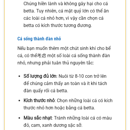
Chúng hiền lành và không gây hại cho cá
betta. Tuy nhiên, cá mặt quỷ lớn có thể ăn
các loài cá nhỏ hơn, vì vậy cần chọn cá
betta có kích thước tương đương.
Cá sống thành đàn nhỏ
Nếu bạn muốn thêm một chút sinh khí cho bể
cá, có thể考虑 một số loài cá sống thành đàn
nhỏ, nhưng phải tuân thủ nguyên tắc:
Số lượng đủ lớn
: Nuôi từ 8-10 con trở lên
để chúng cảm thấy an toàn và ít khi tách
đàn quấy rối cá betta.
Kích thước nhỏ
: Chọn những loài cá có kích
thước nhỏ hơn hoặc bằng cá betta.
Màu sắc nhạt
: Tránh những loài cá có màu
đỏ, cam, xanh dương sặc sỡ.