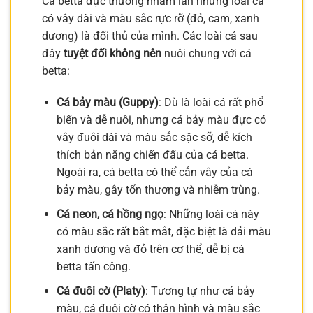
Cá betta đực thường nhầm lẫn những loài cá
có vây dài và màu sắc rực rỡ (đỏ, cam, xanh
dương) là đối thủ của mình. Các loài cá sau
đây
tuyệt đối không nên
nuôi chung với cá
betta:
Cá bảy màu (Guppy)
: Dù là loài cá rất phổ
biến và dễ nuôi, nhưng cá bảy màu đực có
vây đuôi dài và màu sắc sặc sỡ, dễ kích
thích bản năng chiến đấu của cá betta.
Ngoài ra, cá betta có thể cắn vây của cá
bảy màu, gây tổn thương và nhiễm trùng.
Cá neon, cá hồng ngọ
: Những loài cá này
có màu sắc rất bắt mắt, đặc biệt là dải màu
xanh dương và đỏ trên cơ thể, dễ bị cá
betta tấn công.
Cá đuôi cờ (Platy)
: Tương tự như cá bảy
màu, cá đuôi cờ có thân hình và màu sắc