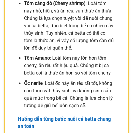
Tôm càng đỏ (Cherry shrimp)
: Loài tôm
này nhỏ, hiền, và ăn rêu, vụn thức ăn thừa.
Chúng là lựa chọn tuyệt vời để nuôi chung
với cá betta, đặc biệt trong bể có nhiều cây
thủy sinh. Tuy nhiên, cá betta có thể coi
tôm là thức ăn, vì vậy số lượng tôm cần đủ
lớn để duy trì quần thể.
Tôm Amano
: Loài tôm này lớn hơn tôm
cherry, ăn rêu rất hiệu quả. Chúng ít bị cá
betta coi là thức ăn hơn so với tôm cherry.
Ốc nerite
: Loài ốc này ăn rêu rất tốt, không
cắn thực vật thủy sinh, và không sinh sản
quá mức trong bể cá. Chúng là lựa chọn lý
tưởng để giữ bể luôn sạch sẽ.
Hướng dẫn từng bước nuôi cá betta chung
an toàn