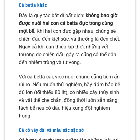
Cá betta khác
Đây là quy tắc bất di bất dịch:
không bao giờ
được nuôi hai con cá betta đực trong cùng
một bể
. Khi hai con đực gặp nhau, chúng sẽ
chiến đấu đến kiệt sức, và thường là đến chết.
Ngay cả khi can thiệp kịp thời, những vết
thương do chiến đấu gây ra cũng có thể dẫn
đến nhiễm trùng và tử vong.
Với cá betta cái, việc nuôi chung cũng tiềm ẩn
rủi ro. Nếu muốn thử nghiệm, hãy đảm bảo bể
đủ lớn (tối thiểu 80 lít), có nhiều cây thủy sinh
và vật thể che chắn, đồng thời luôn sẵn sàng
tách bể nếu có dấu hiệu xung đột nghiêm
trọng.
Cá có vây dài và màu sắc sặc sỡ