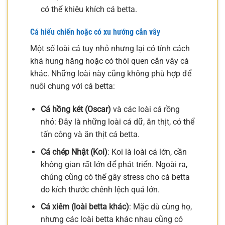
có thể khiêu khích cá betta.
Cá hiếu chiến hoặc có xu hướng cắn vây
Một số loài cá tuy nhỏ nhưng lại có tính cách
khá hung hăng hoặc có thói quen cắn vây cá
khác. Những loài này cũng không phù hợp để
nuôi chung với cá betta:
Cá hồng két (Oscar)
và các loài cá rồng
nhỏ: Đây là những loài cá dữ, ăn thịt, có thể
tấn công và ăn thịt cá betta.
Cá chép Nhật (Koi)
: Koi là loài cá lớn, cần
không gian rất lớn để phát triển. Ngoài ra,
chúng cũng có thể gây stress cho cá betta
do kích thước chênh lệch quá lớn.
Cá xiêm (loài betta khác)
: Mặc dù cùng họ,
nhưng các loài betta khác nhau cũng có