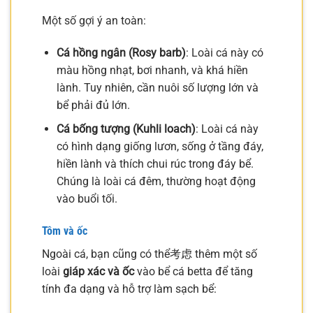
Một số gợi ý an toàn:
Cá hồng ngân (Rosy barb)
: Loài cá này có
màu hồng nhạt, bơi nhanh, và khá hiền
lành. Tuy nhiên, cần nuôi số lượng lớn và
bể phải đủ lớn.
Cá bống tượng (Kuhli loach)
: Loài cá này
có hình dạng giống lươn, sống ở tầng đáy,
hiền lành và thích chui rúc trong đáy bể.
Chúng là loài cá đêm, thường hoạt động
vào buổi tối.
Tôm và ốc
Ngoài cá, bạn cũng có thể考虑 thêm một số
loài
giáp xác và ốc
vào bể cá betta để tăng
tính đa dạng và hỗ trợ làm sạch bể: