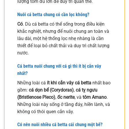
lượng tôm đủ lớn để duy trì quần thể.
Nuôi cá betta chung có cần lọc không?
Có
. Dù cá betta có thể sống trong điều kiện
khắc nghiệt, nhưng để nuôi chung an toàn và
lâu dài, một hệ thống lọc nhẹ nhàng là cần
thiết để loại bỏ chất thải và duy trì chất lượng
nước.
Cá betta nuôi chung với cá gì thì ít bị cắn vây
nhất?
Những loài cá
ít khi cắn vây cá betta
nhất bao
gồm:
cá dọn bể (Corydoras)
,
cá tỵ ngưu
(Bristlenose Pleco)
,
ốc nerite
, và
tôm Amano
.
Những loài này sống ở tầng đáy, hiền lành, và
không có thói quen cắn vây.
Có nên nuôi nhiều cá betta cái chung một bể?