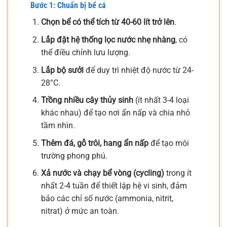
Bước 1: Chuẩn bị bể cá
Chọn bể có thể tích từ 40-60 lít trở lên
.
Lắp đặt hệ thống lọc nước nhẹ nhàng
, có
thể điều chỉnh lưu lượng.
Lắp bộ sưởi
để duy trì nhiệt độ nước từ 24-
28°C.
Trồng nhiều cây thủy sinh
(ít nhất 3-4 loại
khác nhau) để tạo nơi ẩn nấp và chia nhỏ
tầm nhìn.
Thêm đá, gỗ trôi, hang ẩn nấp
để tạo môi
trường phong phú.
Xả nước và chạy bể vòng (cycling)
trong ít
nhất 2-4 tuần để thiết lập hệ vi sinh, đảm
bảo các chỉ số nước (ammonia, nitrit,
nitrat) ở mức an toàn.