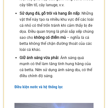
cây tiền tố, cây lanuge, v.v.
Sử dụng đá, gỗ trôi và hang ẩn nấp
: Những
vật thể này tạo ra nhiều khu vực để các loài
cá nhỏ có thể trốn tránh khi cảm thấy bị đe
dọa. Điều quan trọng là phải sắp xếp chúng
sao cho
không có điểm mù
– nghĩa là cá
betta không thể chặn đường thoát của các
loài cá khác.
Giữ ánh sáng vừa phải
: Ánh sáng quá
mạnh có thể làm tăng tính hung hăng của
cá betta. Nên sử dụng ánh sáng dịu, có thể
điều chỉnh độ sáng.
Điều kiện nước và hệ thống lọc