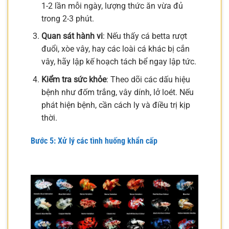
1-2 lần mỗi ngày, lượng thức ăn vừa đủ
trong 2-3 phút.
Quan sát hành vi
: Nếu thấy cá betta rượt
đuổi, xòe vây, hay các loài cá khác bị cắn
vây, hãy lập kế hoạch tách bể ngay lập tức.
Kiểm tra sức khỏe
: Theo dõi các dấu hiệu
bệnh như đốm trắng, vây dính, lở loét. Nếu
phát hiện bệnh, cần cách ly và điều trị kịp
thời.
Bước 5: Xử lý các tình huống khẩn cấp