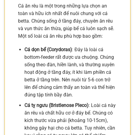
Cá ăn rêu là một trong những lựa chọn an
toàn và hữu ích nhất để nuôi chung với cá
betta. Chúng sống ở tầng đáy, chuyên ăn rêu
và vụn thức ăn thừa, giúp bể cá luôn sạch sẽ.
Một số loài cá ăn rêu phù hợp bao gồm:
Cá dọn bể (Corydoras)
: Đây là loài cá
bottom-feeder rất được ưa chuộng. Chúng
sống theo đàn, hiền lành, và thường xuyên
hoạt động ở tầng đáy, ít khi làm phiền cá
betta ở tầng trên. Nên nuôi từ 5-6 con trở
lên để chúng cảm thấy an toàn và thể hiện
đúng tập tính bầy đàn.
Cá tỵ ngưu (Bristlenose Pleco)
: Loài cá này
ăn rêu và chất hữu cơ ở đáy bể. Chúng có
kích thước vừa phải (khoảng 10-15cm),
không gây hại cho cá betta. Tuy nhiên, cần