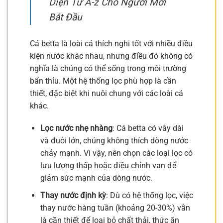
Diện Từ A-z Cho Người Mới
Bắt Đầu
Cá betta là loài cá thích nghi tốt với nhiều điều
kiện nước khác nhau, nhưng điều đó không có
nghĩa là chúng có thể sống trong môi trường
bẩn thỉu. Một hệ thống lọc phù hợp là cần
thiết, đặc biệt khi nuôi chung với các loài cá
khác.
Lọc nước nhẹ nhàng
: Cá betta có vây dài
và đuôi lớn, chúng không thích dòng nước
chảy mạnh. Vì vậy, nên chọn các loại lọc có
lưu lượng thấp hoặc điều chỉnh van để
giảm sức mạnh của dòng nước.
Thay nước định kỳ
: Dù có hệ thống lọc, việc
thay nước hàng tuần (khoảng 20-30%) vẫn
là cần thiết để loại bỏ chất thải, thức ăn