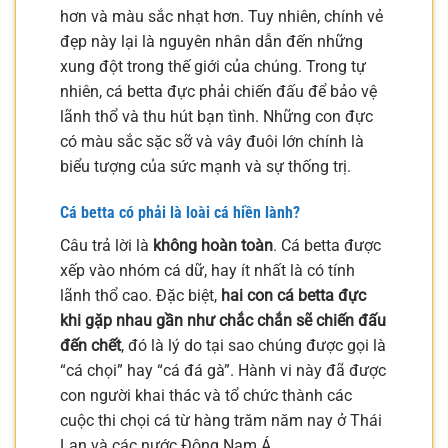
hơn và màu sắc nhạt hơn. Tuy nhiên, chính vẻ
đẹp này lại là nguyên nhân dẫn đến những
xung đột trong thế giới của chúng. Trong tự
nhiên, cá betta đực phải chiến đấu để bảo vệ
lãnh thổ và thu hút bạn tình. Những con đực
có màu sắc sặc sỡ và vây đuôi lớn chính là
biểu tượng của sức mạnh và sự thống trị.
Cá betta có phải là loài cá hiền lành?
Câu trả lời là
không hoàn toàn
. Cá betta được
xếp vào nhóm cá dữ, hay ít nhất là có tính
lãnh thổ cao. Đặc biệt,
hai con cá betta đực
khi gặp nhau gần như chắc chắn sẽ chiến đấu
đến chết
, đó là lý do tại sao chúng được gọi là
“cá chọi” hay “cá đá gà”. Hành vi này đã được
con người khai thác và tổ chức thành các
cuộc thi chọi cá từ hàng trăm năm nay ở Thái
Lan và các nước Đông Nam Á.