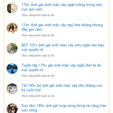
170+ Ảnh gái xinh mặc váy ngắn trắng trong trẻo
cực gợi cảm
ở
Chức năng bình luận bị tắt
170+
Ảnh
114+ Ảnh gái xinh mặc váy ngủ nhẹ nhàng nhưng
gái
đầy gợi cảm
xinh
ở
Chức năng bình luận bị tắt
mặc
114+
váy
Ảnh
BST 101+ ảnh gái xinh mặc váy siêu ngắn táo bạo
ngắn
gái
cực quyến rũ
trắng
xinh
trong
ở
Chức năng bình luận bị tắt
mặc
trẻo
BST
váy
cực
101+
Tuyển tập 179+ gái xinh mặc váy ngắn đen bí ẩn
ngủ
gợi
ảnh
cực quyến rũ
nhẹ
cảm
gái
nhàng
ở
Chức năng bình luận bị tắt
xinh
nhưng
Tuyển
mặc
đầy
tập
Tải 149+ bộ ảnh gái xinh mặc váy nhẹ nhàng cực
váy
gợi
179+
kỳ cuốn hút
siêu
cảm
gái
ngắn
ở
Chức năng bình luận bị tắt
xinh
táo
Tải
mặc
bạo
149+
Sưu tầm 185+ ảnh gái múp nóng bỏng và căng tràn
váy
cực
bộ
sức sống
ngắn
quyến
ảnh