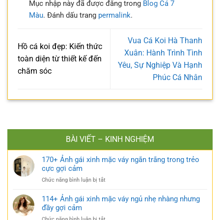
Mục nhập này đã được đăng trong
Blog Cá 7
Màu
. Đánh dấu trang
permalink
.
Vua Cá Koi Hà Thanh
Hồ cá koi đẹp: Kiến thức
Xuân: Hành Trình Tình
toàn diện từ thiết kế đến
Yêu, Sự Nghiệp Và Hạnh
chăm sóc
Phúc Cá Nhân
BÀI VIẾT – KINH NGHIỆM
170+ Ảnh gái xinh mặc váy ngắn trắng trong trẻo
cực gợi cảm
ở
Chức năng bình luận bị tắt
170+
Ảnh
114+ Ảnh gái xinh mặc váy ngủ nhẹ nhàng nhưng
gái
đầy gợi cảm
xinh
ở
Chức năng bình luận bị tắt