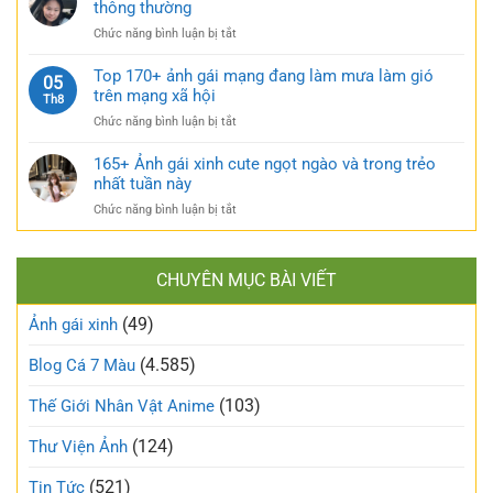
gái
thông thường
bỏng
cuốn
xinh
và
hút
ở
Chức năng bình luận bị tắt
tự
căng
TOP
sướng
tràn
160+
Top 170+ ảnh gái mạng đang làm mưa làm gió
táo
05
sức
ảnh
trên mạng xã hội
bạo
Th8
sống
gái
và
ở
Chức năng bình luận bị tắt
xấu
nóng
Top
phá
bỏng
170+
165+ Ảnh gái xinh cute ngọt ngào và trong trẻo
bỏ
khó
ảnh
nhất tuần này
định
cưỡng
gái
kiến
ở
Chức năng bình luận bị tắt
mạng
về
165+
đang
vẻ
Ảnh
làm
đẹp
gái
mưa
thông
CHUYÊN MỤC BÀI VIẾT
xinh
làm
thường
cute
gió
(49)
ngọt
Ảnh gái xinh
trên
ngào
mạng
và
(4.585)
Blog Cá 7 Màu
xã
trong
hội
trẻo
(103)
Thế Giới Nhân Vật Anime
nhất
tuần
(124)
Thư Viện Ảnh
này
(521)
Tin Tức