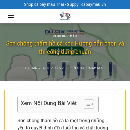
Chuyển
Shop cá bảy màu Thái - Guppy | cabaymau.vn
đến
nội
dung
BLOG CÁ 7 MÀU
Sơn chống thấm hồ cá koi: Hướng dẫn chọn và
thi công đúng chuẩn
ĐÃ ĐĂNG TRÊN
21/12/2025
BỞI
SHOPCABAYMAU
Xem Nội Dung Bài Viết
Sơn chống thấm hồ cá là một trong những
yếu tố quyết định đến tuổi thọ và chất lượng