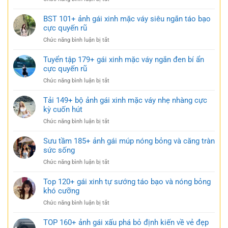
mặc
114+
váy
Ảnh
BST 101+ ảnh gái xinh mặc váy siêu ngắn táo bạo
ngắn
gái
cực quyến rũ
trắng
xinh
trong
ở
Chức năng bình luận bị tắt
mặc
trẻo
BST
váy
cực
101+
Tuyển tập 179+ gái xinh mặc váy ngắn đen bí ẩn
ngủ
gợi
ảnh
cực quyến rũ
nhẹ
cảm
gái
nhàng
ở
Chức năng bình luận bị tắt
xinh
nhưng
Tuyển
mặc
đầy
tập
Tải 149+ bộ ảnh gái xinh mặc váy nhẹ nhàng cực
váy
gợi
179+
kỳ cuốn hút
siêu
cảm
gái
ngắn
ở
Chức năng bình luận bị tắt
xinh
táo
Tải
mặc
bạo
149+
Sưu tầm 185+ ảnh gái múp nóng bỏng và căng tràn
váy
cực
bộ
sức sống
ngắn
quyến
ảnh
đen
rũ
ở
Chức năng bình luận bị tắt
gái
bí
Sưu
xinh
ẩn
tầm
Top 120+ gái xinh tự sướng táo bạo và nóng bỏng
mặc
cực
185+
khó cưỡng
váy
quyến
ảnh
nhẹ
rũ
ở
Chức năng bình luận bị tắt
gái
nhàng
Top
múp
cực
120+
TOP 160+ ảnh gái xấu phá bỏ định kiến về vẻ đẹp
nóng
kỳ