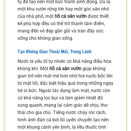
tụ để tạo nên một bức tranh sinh động. Dù là
một khu vườn rộng lớn hay một góc sân nhỏ
của nhà phố, một
hồ cá sân vườn
được thiết
kế phù hợp đều có thể trở thành tâm điểm,
mang đến vẻ đẹp gần gũi và tràn đầy sức
sống cho không gian sống.
Tạo Không Gian Thoải Mái, Trong Lành
Nước là yếu tố tự nhiên có khả năng điều hòa
không khí. Một
hồ cá sân vườn
giúp không
gian trở nên mát mẻ hơn nhờ hơi nước bốc lên
từ mặt hồ, đặc biệt hiệu quả trong những ngày
hè oi bức. Ngoài tác dụng làm mát, nước còn
có khả năng lọc bụi và làm giảm nhiệt độ
xung quanh, mang lại cảm giác dễ chịu, thư
thái cho gia chủ. Tiếng nước chảy róc rách,
hình ảnh đàn cá bơi lội uyển chuyển tạo nên
một khung cảnh yên bình, là liều thuốc tinh