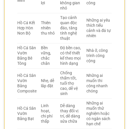
Mini
lợi
không gian
công
nhỏ
Tạo cảnh
Những ai yêu
Hồ Cá Kết
Thiên
quan độc
thích tiểu
Hợp Hòn
nhiên
đáo, tăng
cảnh và đá tự
Non Bộ
thu nhỏ
tính nghệ
nhiên
thuật
Hồ Cá Sân
Bền
Độ bền cao,
Nhà ở, công
Vườn
vững,
có thể thiết
trình công
Bằng Bê
chắc
kế theo mọi
cộng
Tông
chắn
hình dạng
Chống
Hồ Cá Sân
Những ai
thấm tốt,
Vườn
Nhẹ, dễ
muốn thi
tuổi thọ
Bằng
lắp đặt
công nhanh
cao, dễ vệ
Composite
chóng
sinh
Những ai
Linh
Dễ dàng
Hồ Cá Sân
muốn thử
hoạt,
thay đổi vị
Vườn
nghiệm hoặc
chi phí
trí, dễ dàng
Bằng Bạt
có ngân sách
thấp
sửa chữa
hạn chế