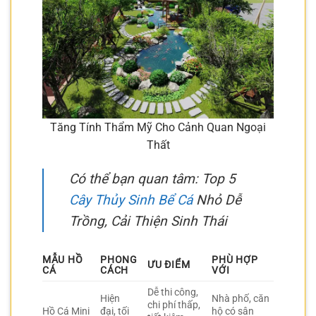
Tăng Tính Thẩm Mỹ Cho Cảnh Quan Ngoại
Thất
Có thể bạn quan tâm: Top 5
Cây Thủy Sinh Bể Cá
Nhỏ Dễ
Trồng, Cải Thiện Sinh Thái
MẪU HỒ
PHONG
PHÙ HỢP
ƯU ĐIỂM
CÁ
CÁCH
VỚI
Dễ thi công,
Hiện
Nhà phố, căn
chi phí thấp,
Hồ Cá Mini
đại, tối
hộ có sân