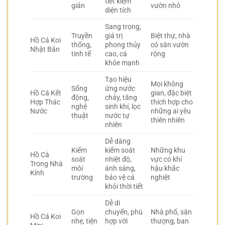
tiết kiệm
giản
vườn nhỏ
diện tích
Sang trọng,
Truyền
giá trị
Biệt thự, nhà
Hồ Cá Koi
thống,
phong thủy
có sân vườn
Nhật Bản
tinh tế
cao, cá
rộng
khỏe mạnh
Tạo hiệu
Mọi không
Sống
ứng nước
Hồ Cá Kết
gian, đặc biệt
động,
chảy, tăng
Hợp Thác
thích hợp cho
nghệ
sinh khí, lọc
Nước
những ai yêu
thuật
nước tự
thiên nhiên
nhiên
Dễ dàng
Kiểm
kiểm soát
Những khu
Hồ Cá
soát
nhiệt độ,
vực có khí
Trong Nhà
môi
ánh sáng,
hậu khắc
Kính
trường
bảo vệ cá
nghiệt
khỏi thời tiết
Dễ di
Gọn
chuyển, phù
Nhà phố, sân
Hồ Cá Koi
nhẹ, tiện
hợp với
thượng, ban