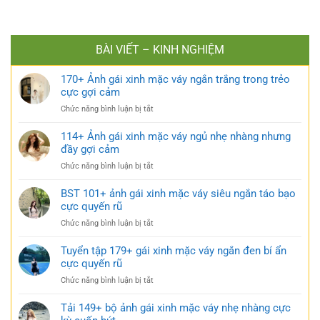
BÀI VIẾT – KINH NGHIỆM
170+ Ảnh gái xinh mặc váy ngắn trắng trong trẻo
cực gợi cảm
ở
Chức năng bình luận bị tắt
170+
Ảnh
114+ Ảnh gái xinh mặc váy ngủ nhẹ nhàng nhưng
gái
đầy gợi cảm
xinh
ở
Chức năng bình luận bị tắt
mặc
114+
váy
Ảnh
BST 101+ ảnh gái xinh mặc váy siêu ngắn táo bạo
ngắn
gái
cực quyến rũ
trắng
xinh
trong
ở
Chức năng bình luận bị tắt
mặc
trẻo
BST
váy
cực
101+
Tuyển tập 179+ gái xinh mặc váy ngắn đen bí ẩn
ngủ
gợi
ảnh
cực quyến rũ
nhẹ
cảm
gái
nhàng
ở
Chức năng bình luận bị tắt
xinh
nhưng
Tuyển
mặc
đầy
tập
Tải 149+ bộ ảnh gái xinh mặc váy nhẹ nhàng cực
váy
gợi
179+
siêu