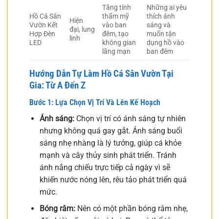
Tăng tính
Những ai yêu
Hồ Cá Sân
thẩm mỹ
thích ánh
Hiện
Vườn Kết
vào ban
sáng và
đại, lung
Hợp Đèn
đêm, tạo
muốn tận
linh
LED
không gian
dụng hồ vào
lãng mạn
ban đêm
Hướng Dẫn Tự Làm Hồ Cá Sân Vườn Tại
Gia: Từ A Đến Z
Bước 1: Lựa Chọn Vị Trí Và Lên Kế Hoạch
Ánh sáng:
Chọn vị trí có ánh sáng tự nhiên
nhưng không quá gay gắt. Ánh sáng buổi
sáng nhẹ nhàng là lý tưởng, giúp cá khỏe
mạnh và cây thủy sinh phát triển. Tránh
ánh nắng chiếu trực tiếp cả ngày vì sẽ
khiến nước nóng lên, rêu tảo phát triển quá
mức.
Bóng râm:
Nên có một phần bóng râm nhẹ,