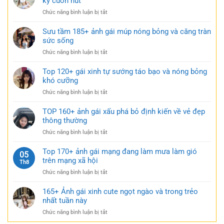
kỳ cuốn hút
cảm
gái
ngắn
ở
Chức năng bình luận bị tắt
xinh
táo
Tải
mặc
bạo
149+
Sưu tầm 185+ ảnh gái múp nóng bỏng và căng tràn
váy
cực
bộ
sức sống
ngắn
quyến
ảnh
đen
rũ
ở
Chức năng bình luận bị tắt
gái
bí
Sưu
xinh
ẩn
tầm
Top 120+ gái xinh tự sướng táo bạo và nóng bỏng
mặc
cực
185+
khó cưỡng
váy
quyến
ảnh
nhẹ
rũ
ở
Chức năng bình luận bị tắt
gái
nhàng
Top
múp
cực
120+
TOP 160+ ảnh gái xấu phá bỏ định kiến về vẻ đẹp
nóng
kỳ
gái
thông thường
bỏng
cuốn
xinh
và
hút
ở
Chức năng bình luận bị tắt
tự
căng
TOP
sướng
tràn
160+
Top 170+ ảnh gái mạng đang làm mưa làm gió
táo
05
sức
ảnh
trên mạng xã hội
bạo
Th8
sống
gái
và
ở
Chức năng bình luận bị tắt
xấu
nóng
Top
phá
bỏng
170+
165+ Ảnh gái xinh cute ngọt ngào và trong trẻo
bỏ
khó
ảnh
nhất tuần này
định
cưỡng
gái
kiến
ở
Chức năng bình luận bị tắt
mạng
về
165+
đang