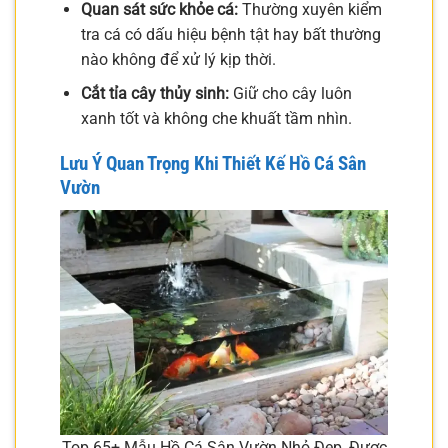
Quan sát sức khỏe cá:
Thường xuyên kiểm
tra cá có dấu hiệu bệnh tật hay bất thường
nào không để xử lý kịp thời.
Cắt tỉa cây thủy sinh:
Giữ cho cây luôn
xanh tốt và không che khuất tầm nhìn.
Lưu Ý Quan Trọng Khi Thiết Kế Hồ Cá Sân
Vườn
Top 65+ Mẫu Hồ Cá Sân Vườn Nhỏ Đẹp, Được