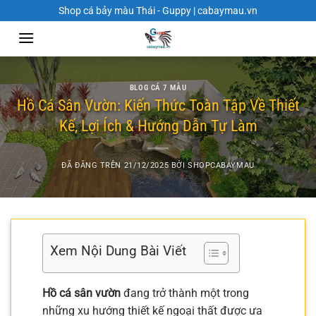
Chuyển
Shop cá bảy màu Thái - Guppy | cabaymau.vn
đến
nội
dung
BLOG CÁ 7 MÀU
Hồ Cá Sân Vườn: Kiến Thức Toàn Tập Về Thiết
Kế, Lợi Ích & Hướng Dẫn Tự Làm
ĐÃ ĐĂNG TRÊN
21/12/2025
BỞI
SHOPCABAYMAU
Xem Nội Dung Bài Viết
Hồ cá sân vườn
đang trở thành một trong
những xu hướng thiết kế ngoại thất được ưa