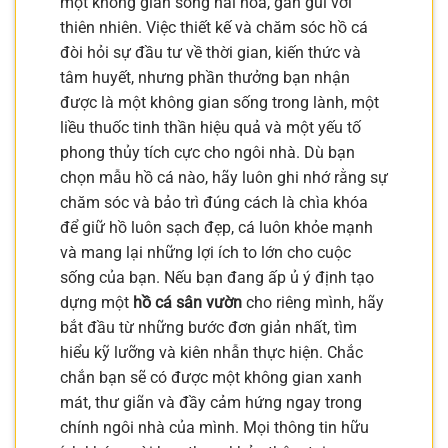
một không gian sống hài hòa, gần gũi với
thiên nhiên. Việc thiết kế và chăm sóc hồ cá
đòi hỏi sự đầu tư về thời gian, kiến thức và
tâm huyết, nhưng phần thưởng bạn nhận
được là một không gian sống trong lành, một
liều thuốc tinh thần hiệu quả và một yếu tố
phong thủy tích cực cho ngôi nhà. Dù bạn
chọn mẫu hồ cá nào, hãy luôn ghi nhớ rằng sự
chăm sóc và bảo trì đúng cách là chìa khóa
để giữ hồ luôn sạch đẹp, cá luôn khỏe mạnh
và mang lại những lợi ích to lớn cho cuộc
sống của bạn. Nếu bạn đang ấp ủ ý định tạo
dựng một
hồ cá sân vườn
cho riêng mình, hãy
bắt đầu từ những bước đơn giản nhất, tìm
hiểu kỹ lưỡng và kiên nhẫn thực hiện. Chắc
chắn bạn sẽ có được một không gian xanh
mát, thư giãn và đầy cảm hứng ngay trong
chính ngôi nhà của mình. Mọi thông tin hữu