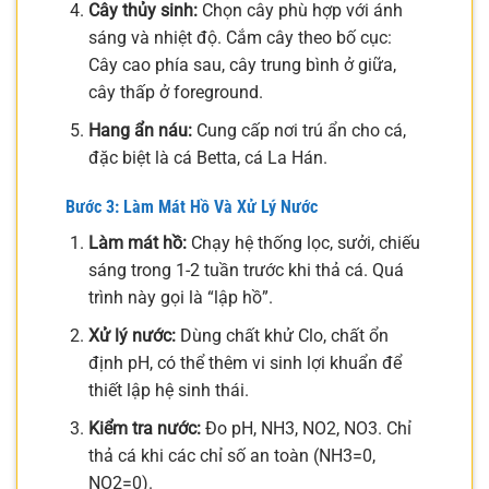
Cây thủy sinh:
Chọn cây phù hợp với ánh
sáng và nhiệt độ. Cắm cây theo bố cục:
Cây cao phía sau, cây trung bình ở giữa,
cây thấp ở foreground.
Hang ẩn náu:
Cung cấp nơi trú ẩn cho cá,
đặc biệt là cá Betta, cá La Hán.
Bước 3: Làm Mát Hồ Và Xử Lý Nước
Làm mát hồ:
Chạy hệ thống lọc, sưởi, chiếu
sáng trong 1-2 tuần trước khi thả cá. Quá
trình này gọi là “lập hồ”.
Xử lý nước:
Dùng chất khử Clo, chất ổn
định pH, có thể thêm vi sinh lợi khuẩn để
thiết lập hệ sinh thái.
Kiểm tra nước:
Đo pH, NH3, NO2, NO3. Chỉ
thả cá khi các chỉ số an toàn (NH3=0,
NO2=0).