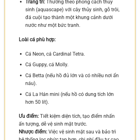
Trang trí:
Thường theo phong cách thủy
sinh (aquascape) với cây thủy sinh, gỗ trôi,
đá cuội tạo thành một khung cảnh dưới
nước như một bức tranh.
Loài cá phù hợp:
Cá Neon, cá Cardinal Tetra.
Cá Guppy, cá Molly.
Cá Betta (nếu hồ đủ lớn và có nhiều nơi ẩn
náu).
Cá La Hán mini (nếu hồ có dung tích lớn
hơn 50 lít).
Ưu điểm:
Tiết kiệm diện tích, tạo điểm nhấn
ấn tượng, dễ vệ sinh mặt trước.
Nhược điểm:
Việc vệ sinh mặt sau và bảo trì
hệ thống lọc phức tạp hơn, chi phí đầu tư cao.