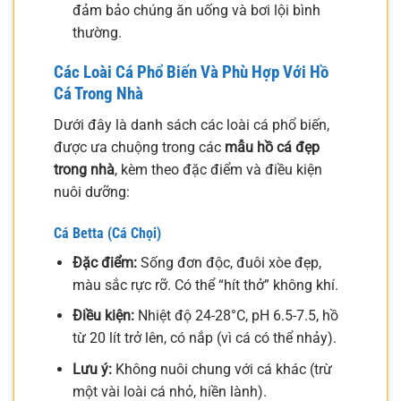
đảm bảo chúng ăn uống và bơi lội bình
thường.
Các Loài Cá Phổ Biến Và Phù Hợp Với Hồ
Cá Trong Nhà
Dưới đây là danh sách các loài cá phổ biến,
được ưa chuộng trong các
mẫu hồ cá đẹp
trong nhà
, kèm theo đặc điểm và điều kiện
nuôi dưỡng:
Cá Betta (Cá Chọi)
Đặc điểm:
Sống đơn độc, đuôi xòe đẹp,
màu sắc rực rỡ. Có thể “hít thở” không khí.
Điều kiện:
Nhiệt độ 24-28°C, pH 6.5-7.5, hồ
từ 20 lít trở lên, có nắp (vì cá có thể nhảy).
Lưu ý:
Không nuôi chung với cá khác (trừ
một vài loài cá nhỏ, hiền lành).