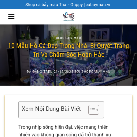
Chuyển
Shop cá bảy màu Thái - Guppy | cabaymau.vn
đến
nội
dung
BLOG CÁ 7 MÀU
10 Mẫu Hồ Cá Đẹp Trong Nhà: Bí Quyết Trang
Trí Và Chăm Sóc Hoàn Hảo
ĐÃ ĐĂNG TRÊN
21/12/2025
BỞI
SHOPCABAYMAU
Xem Nội Dung Bài Viết
Trong nhịp sống hiện đại, việc mang thiên
nhiên vào không gian sống đã trở thành xu