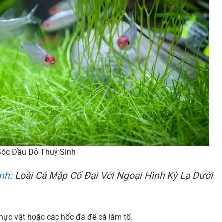
Sóc Đầu Đỏ Thuỷ Sinh
inh
: Loài Cá Mập Cổ Đại Với Ngoại Hình Kỳ Lạ Dưới
hực vật hoặc các hốc đá để cá làm tổ.