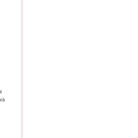
i
 và