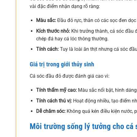
vài đặc điểm nhận dạng rõ ràng:
Màu sắc:
Đầu đỏ rực, thân có các sọc đen dọc t
Kích thước nhỏ:
Khi trưởng thành, cá sóc đầu đ
chép đá hay cá lóc thông thường.
Tính cách:
Tuy là loài ăn thịt nhưng cá sóc đầ
Giá trị trong giới thủy sinh
Cá sóc đầu đỏ được đánh giá cao vì:
Tính thẩm mỹ cao:
Màu sắc nổi bật, hình dáng
Tính cách thú vị:
Hoạt động nhiều, tạo điểm nh
Dễ chăm sóc:
Không quá kén điều kiện nước, p
Môi trường sống lý tưởng cho cá