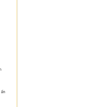
h
i ẩn