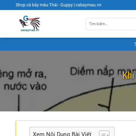
Chuyển
Shop cá bảy màu Thái - Guppy | cabaymau.vn
đến
nội
dung
Khi
Xem Nội Dung Bài Viết