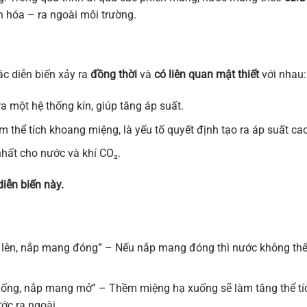
 hóa – ra ngoài môi trường.
các diễn biến xảy ra
đồng thời
và
có liên quan mật thiết
với nhau:
ra một hệ thống kín, giúp tăng áp suất.
 thể tích khoang miệng, là yếu tố quyết định tạo ra áp suất cao
nhất cho nước và khí CO₂.
iễn biến này.
lên, nắp mang đóng” – Nếu nắp mang đóng thì nước không th
ống, nắp mang mở” – Thềm miệng hạ xuống sẽ làm tăng thể tí
ớc ra ngoài.