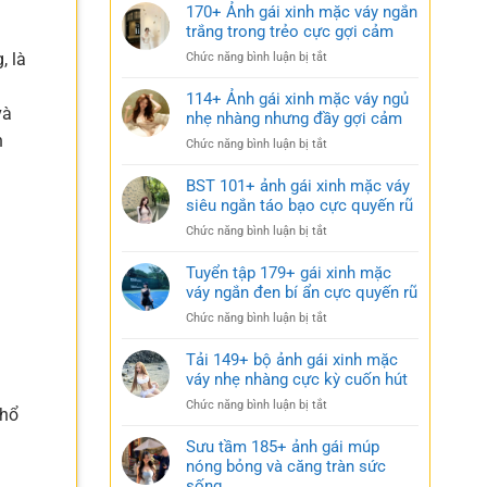
170+ Ảnh gái xinh mặc váy ngắn
trắng trong trẻo cực gợi cảm
, là
ở
Chức năng bình luận bị tắt
170+
Ảnh
114+ Ảnh gái xinh mặc váy ngủ
và
gái
nhẹ nhàng nhưng đầy gợi cảm
xinh
h
ở
Chức năng bình luận bị tắt
mặc
114+
váy
Ảnh
BST 101+ ảnh gái xinh mặc váy
ngắn
i
gái
siêu ngắn táo bạo cực quyến rũ
trắng
xinh
trong
ở
Chức năng bình luận bị tắt
mặc
trẻo
BST
váy
cực
101+
Tuyển tập 179+ gái xinh mặc
ngủ
gợi
ảnh
váy ngắn đen bí ẩn cực quyến rũ
nhẹ
cảm
gái
nhàng
ở
Chức năng bình luận bị tắt
xinh
nhưng
Tuyển
mặc
đầy
tập
Tải 149+ bộ ảnh gái xinh mặc
váy
gợi
179+
váy nhẹ nhàng cực kỳ cuốn hút
siêu
cảm
gái
ngắn
ở
Chức năng bình luận bị tắt
xinh
phổ
táo
Tải
mặc
bạo
149+
Sưu tầm 185+ ảnh gái múp
váy
cực
bộ
nóng bỏng và căng tràn sức
ngắn
quyến
ảnh
sống
đen