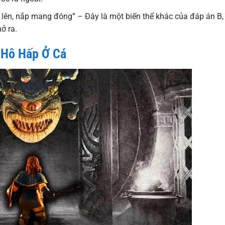
ên, nắp mang đóng” – Đây là một biến thể khác của đáp án B,
ở ra.
 Hô Hấp Ở Cá