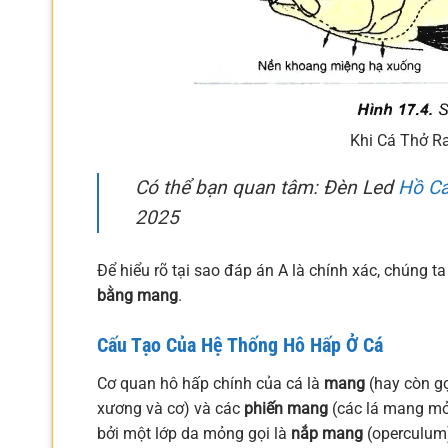
Khi Cá Thở R
Có thể bạn quan tâm: Đèn Led
Hồ Cá
2025
Để hiểu rõ tại sao đáp án A là chính xác, chúng t
bằng mang
.
Cấu Tạo Của Hệ Thống Hô Hấp Ở Cá
Cơ quan hô hấp chính của cá là
mang
(hay còn gọ
xương và cơ) và các
phiến mang
(các lá mang m
bởi một lớp da mỏng gọi là
nắp mang
(operculum