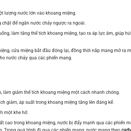
ột lượng nước lớn vào khoang miệng.
g chặt để ngăn nước chảy ngược ra ngoài.
uống, làm tăng thể tích khoang miệng, tạo ra áp lực âm, giúp hú
iệng, cửa miệng bắt đầu đóng lại, đồng thời nắp mang mở ra m
cho nước chảy qua các phiến mang.
ên, làm giảm thể tích khoang miệng một cách nhanh chóng.
 tích giảm, áp suất trong khoang miệng tăng lên đáng kể.
h một khe hở.
uất cao trong khoang miệng, nước bị đẩy mạnh qua các phiến 
g. Trong quá trình đi qua các phiến mang, nước mang theo
carb