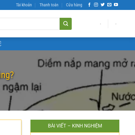
Tài khoản
Thanh toán
Cửa hàng
-
-
Ệ
úng?
BÀI VIẾT – KINH NGHIỆM