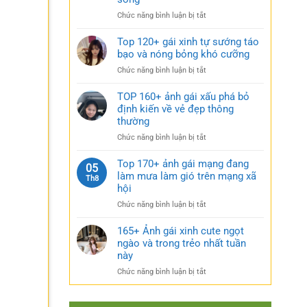
rũ
gái
bí
ở
Chức năng bình luận bị tắt
xinh
ẩn
Sưu
mặc
cực
tầm
Top 120+ gái xinh tự sướng táo
váy
quyến
185+
bạo và nóng bỏng khó cưỡng
nhẹ
rũ
ảnh
nhàng
ở
Chức năng bình luận bị tắt
gái
cực
Top
múp
kỳ
120+
TOP 160+ ảnh gái xấu phá bỏ
nóng
cuốn
gái
định kiến về vẻ đẹp thông
bỏng
hút
xinh
thường
và
tự
căng
ở
Chức năng bình luận bị tắt
sướng
tràn
TOP
táo
sức
160+
Top 170+ ảnh gái mạng đang
bạo
05
sống
ảnh
làm mưa làm gió trên mạng xã
và
Th8
gái
nóng
hội
xấu
bỏng
ở
Chức năng bình luận bị tắt
phá
khó
Top
bỏ
cưỡng
170+
165+ Ảnh gái xinh cute ngọt
định
ảnh
ngào và trong trẻo nhất tuần
kiến
gái
về
này
mạng
vẻ
ở
Chức năng bình luận bị tắt
đang
đẹp
165+
làm
thông
Ảnh
mưa
thường
gái