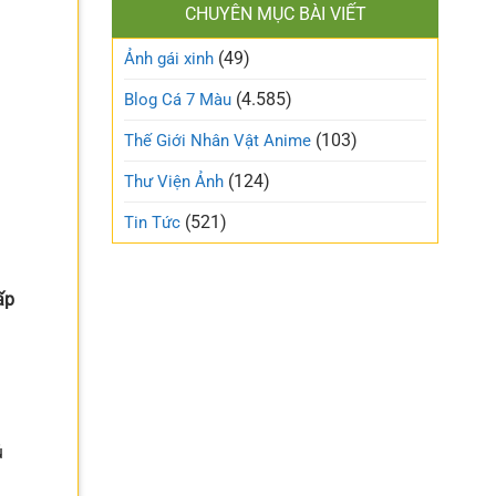
làm
CHUYÊN MỤC BÀI VIẾT
xinh
gió
cute
trên
(49)
ngọt
Ảnh gái xinh
mạng
ngào
xã
và
(4.585)
Blog Cá 7 Màu
hội
trong
trẻo
(103)
Thế Giới Nhân Vật Anime
nhất
tuần
(124)
Thư Viện Ảnh
này
(521)
Tin Tức
ấp
ủ