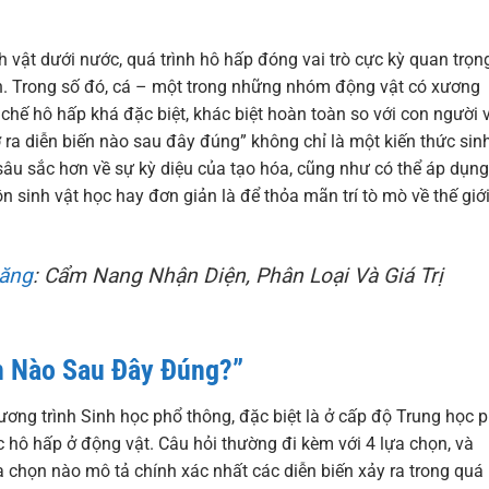
inh vật dưới nước, quá trình hô hấp đóng vai trò cực kỳ quan trọng
iển. Trong số đó, cá – một trong những nhóm động vật có xương
 chế hô hấp khá đặc biệt, khác biệt hoàn toàn so với con người 
hở ra diễn biến nào sau đây đúng” không chỉ là một kiến thức sin
sâu sắc hơn về sự kỳ diệu của tạo hóa, cũng như có thể áp dụng
n sinh vật học hay đơn giản là để thỏa mãn trí tò mò về thế giớ
Lăng
: Cẩm Nang Nhận Diện, Phân Loại Và Giá Trị
ến Nào Sau Đây Đúng?”
ương trình Sinh học phổ thông, đặc biệt là ở cấp độ Trung học 
c hô hấp ở động vật. Câu hỏi thường đi kèm với 4 lựa chọn, và
 chọn nào mô tả chính xác nhất các diễn biến xảy ra trong quá