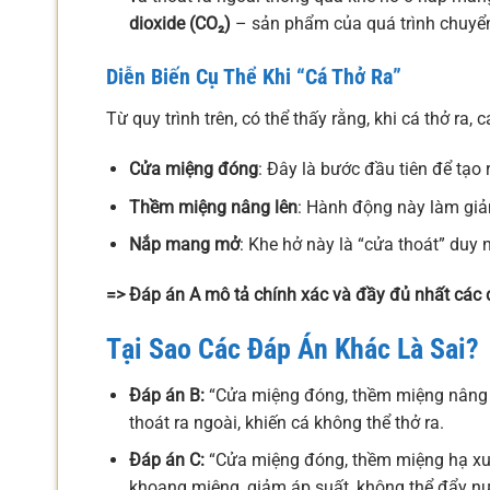
dioxide (CO₂)
– sản phẩm của quá trình chuyển
Diễn Biến Cụ Thể Khi “Cá Thở Ra”
Từ quy trình trên, có thể thấy rằng, khi cá thở ra, 
Cửa miệng đóng
: Đây là bước đầu tiên để tạo 
Thềm miệng nâng lên
: Hành động này làm giảm
Nắp mang mở
: Khe hở này là “cửa thoát” duy 
=> Đáp án A mô tả chính xác và đầy đủ nhất các d
Tại Sao Các Đáp Án Khác Là Sai?
Đáp án B:
“Cửa miệng đóng, thềm miệng nâng 
thoát ra ngoài, khiến cá không thể thở ra.
Đáp án C:
“Cửa miệng đóng, thềm miệng hạ xu
khoang miệng, giảm áp suất, không thể đẩy nư