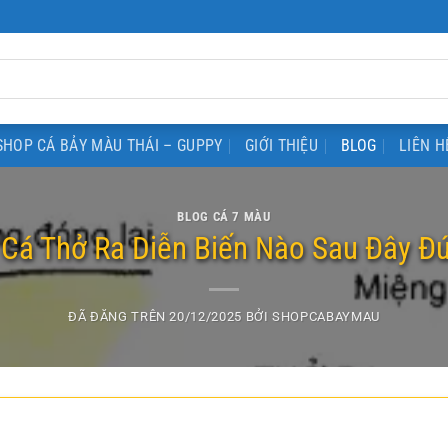
SHOP CÁ BẢY MÀU THÁI – GUPPY
GIỚI THIỆU
BLOG
LIÊN H
BLOG CÁ 7 MÀU
 Cá Thở Ra Diễn Biến Nào Sau Đây Đ
ĐÃ ĐĂNG TRÊN
20/12/2025
BỞI
SHOPCABAYMAU