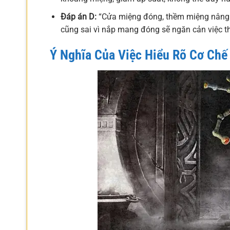
Đáp án D:
“Cửa miệng đóng, thềm miệng nâng l
cũng sai vì nắp mang đóng sẽ ngăn cản việc th
Ý Nghĩa Của Việc Hiểu Rõ Cơ Chế