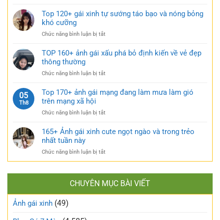
Sưu
xinh
ẩn
tầm
Top 120+ gái xinh tự sướng táo bạo và nóng bỏng
mặc
cực
185+
khó cưỡng
váy
quyến
ảnh
nhẹ
rũ
ở
Chức năng bình luận bị tắt
gái
nhàng
Top
múp
cực
120+
TOP 160+ ảnh gái xấu phá bỏ định kiến về vẻ đẹp
nóng
kỳ
gái
thông thường
bỏng
cuốn
xinh
và
hút
ở
Chức năng bình luận bị tắt
tự
căng
TOP
sướng
tràn
160+
Top 170+ ảnh gái mạng đang làm mưa làm gió
táo
05
sức
ảnh
trên mạng xã hội
bạo
Th8
sống
gái
và
ở
Chức năng bình luận bị tắt
xấu
nóng
Top
phá
bỏng
170+
165+ Ảnh gái xinh cute ngọt ngào và trong trẻo
bỏ
khó
ảnh
nhất tuần này
định
cưỡng
gái
kiến
ở
Chức năng bình luận bị tắt
mạng
về
165+
đang
vẻ
Ảnh
làm
đẹp
gái
mưa
thông
CHUYÊN MỤC BÀI VIẾT
xinh
làm
thường
cute
gió
(49)
ngọt
Ảnh gái xinh
trên
ngào
mạng
và