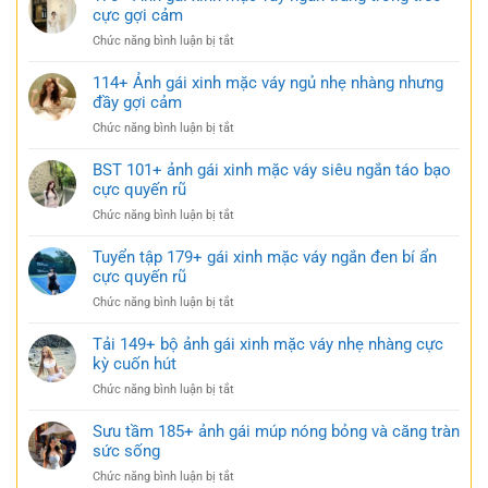
cực gợi cảm
ở
Chức năng bình luận bị tắt
170+
Ảnh
114+ Ảnh gái xinh mặc váy ngủ nhẹ nhàng nhưng
gái
đầy gợi cảm
xinh
ở
Chức năng bình luận bị tắt
mặc
114+
váy
Ảnh
BST 101+ ảnh gái xinh mặc váy siêu ngắn táo bạo
ngắn
gái
cực quyến rũ
trắng
xinh
trong
ở
Chức năng bình luận bị tắt
mặc
trẻo
BST
váy
cực
101+
Tuyển tập 179+ gái xinh mặc váy ngắn đen bí ẩn
ngủ
gợi
ảnh
cực quyến rũ
nhẹ
cảm
gái
nhàng
ở
Chức năng bình luận bị tắt
xinh
nhưng
Tuyển
mặc
đầy
tập
Tải 149+ bộ ảnh gái xinh mặc váy nhẹ nhàng cực
váy
gợi
179+
kỳ cuốn hút
siêu
cảm
gái
ngắn
ở
Chức năng bình luận bị tắt
xinh
táo
Tải
mặc
bạo
149+
Sưu tầm 185+ ảnh gái múp nóng bỏng và căng tràn
váy
cực
bộ
sức sống
ngắn
quyến
ảnh
đen
rũ
ở
Chức năng bình luận bị tắt
gái
bí