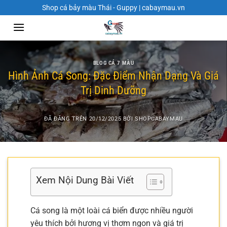
Chuyển
Shop cá bảy màu Thái - Guppy | cabaymau.vn
đến
nội
dung
BLOG CÁ 7 MÀU
Hình Ảnh Cá Song: Đặc Điểm Nhận Dạng Và Giá
Trị Dinh Dưỡng
ĐÃ ĐĂNG TRÊN
20/12/2025
BỞI
SHOPCABAYMAU
Xem Nội Dung Bài Viết
Cá song là một loài cá biển được nhiều người
yêu thích bởi hương vị thơm ngon và giá trị