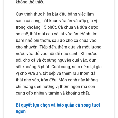
không thể thiếu.
Quy trình thực hiện bắt đầu bằng việc làm
sạch cá song, cắt khúc vừa ăn và ướp gia vị
trong khoảng 15 phút. Cà chua và dứa được
sơ chế, thái múi cau và lát vừa ăn. Hành tím
băm nhỏ phi thơm, sau đó cho cà chua vào
xào nhuyễn. Tiếp đến, thêm dứa và một lượng
nước vừa đủ vào nồi để nấu canh. Khi nước
sôi, cho cá và ớt sừng nguyên quả vào, đun
sôi khoảng 5 phút. Cuối cùng, nêm nếm lại gia
vị cho vừa ăn, tắt bếp và thêm rau thơm đã
thái nhỏ vào, trộn đều. Món canh này không
chỉ mang đến hương vị thơm ngon mà còn
cung cấp nhiều vitamin và khoáng chất.
Bí quyết lựa chọn và bảo quản cá song tươi
ngon