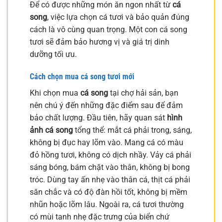
Để có được những món ăn ngon nhất từ
cá
song
, việc lựa chọn cá tươi và bảo quản đúng
cách là vô cùng quan trọng. Một con cá song
tươi sẽ đảm bảo hương vị và giá trị dinh
dưỡng tối ưu.
Cách chọn mua cá song tươi mới
Khi chọn mua
cá song
tại chợ hải sản, bạn
nên chú ý đến những đặc điểm sau để đảm
bảo chất lượng. Đầu tiên, hãy quan sát
hình
ảnh cá song
tổng thể: mắt cá phải trong, sáng,
không bị đục hay lõm vào. Mang cá có màu
đỏ hồng tươi, không có dịch nhầy. Vảy cá phải
sáng bóng, bám chặt vào thân, không bị bong
tróc. Dùng tay ấn nhẹ vào thân cá, thịt cá phải
săn chắc và có độ đàn hồi tốt, không bị mềm
nhũn hoặc lõm lâu. Ngoài ra, cá tươi thường
có mùi tanh nhẹ đặc trưng của biển chứ