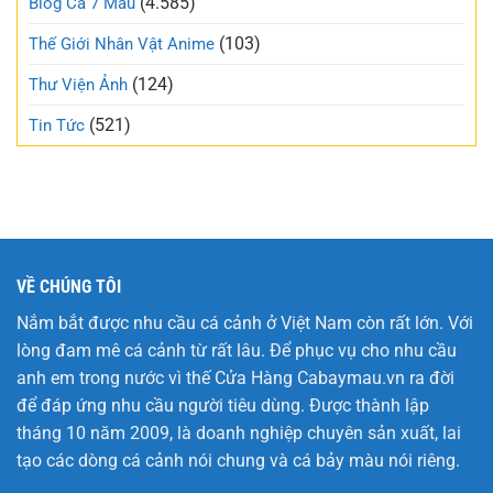
(4.585)
Blog Cá 7 Màu
xã
trong
hội
trẻo
(103)
Thế Giới Nhân Vật Anime
nhất
tuần
(124)
Thư Viện Ảnh
này
(521)
Tin Tức
VỀ CHÚNG TÔI
Nắm bắt được nhu cầu cá cảnh ở Việt Nam còn rất lớn. Với
lòng đam mê cá cảnh từ rất lâu. Để phục vụ cho nhu cầu
anh em trong nước vì thế Cửa Hàng
Cabaymau.vn
ra đời
để đáp ứng nhu cầu người tiêu dùng. Được thành lập
tháng 10 năm 2009, là doanh nghiệp chuyên sản xuất, lai
tạo các dòng cá cảnh nói chung và cá bảy màu nói riêng.