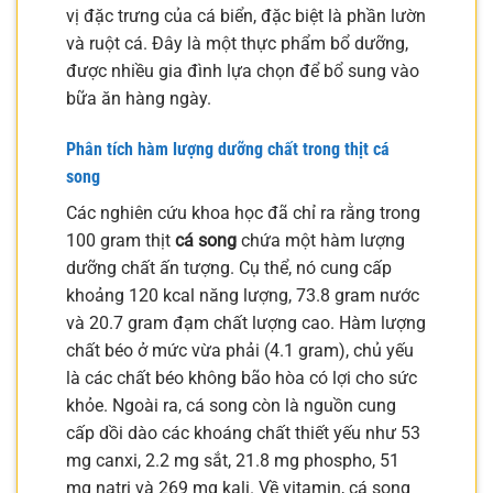
vị đặc trưng của cá biển, đặc biệt là phần lườn
và ruột cá. Đây là một thực phẩm bổ dưỡng,
được nhiều gia đình lựa chọn để bổ sung vào
bữa ăn hàng ngày.
Phân tích hàm lượng dưỡng chất trong thịt cá
song
Các nghiên cứu khoa học đã chỉ ra rằng trong
100 gram thịt
cá song
chứa một hàm lượng
dưỡng chất ấn tượng. Cụ thể, nó cung cấp
khoảng 120 kcal năng lượng, 73.8 gram nước
và 20.7 gram đạm chất lượng cao. Hàm lượng
chất béo ở mức vừa phải (4.1 gram), chủ yếu
là các chất béo không bão hòa có lợi cho sức
khỏe. Ngoài ra, cá song còn là nguồn cung
cấp dồi dào các khoáng chất thiết yếu như 53
mg canxi, 2.2 mg sắt, 21.8 mg phospho, 51
mg natri và 269 mg kali. Về vitamin, cá song