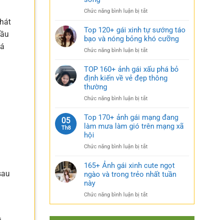
rũ
gái
bí
ở
Chức năng bình luận bị tắt
xinh
ẩn
Sưu
phát
mặc
cực
tầm
Top 120+ gái xinh tự sướng táo
váy
quyến
cầu
185+
bạo và nóng bỏng khó cưỡng
nhẹ
rũ
ảnh
cá
nhàng
ở
Chức năng bình luận bị tắt
gái
cực
Top
múp
kỳ
120+
TOP 160+ ảnh gái xấu phá bỏ
nóng
cuốn
gái
định kiến về vẻ đẹp thông
bỏng
hút
xinh
thường
và
tự
căng
ở
Chức năng bình luận bị tắt
sướng
tràn
TOP
táo
sức
160+
Top 170+ ảnh gái mạng đang
bạo
05
sống
ảnh
làm mưa làm gió trên mạng xã
và
Th8
gái
nóng
hội
xấu
bỏng
ở
Chức năng bình luận bị tắt
phá
khó
Top
bỏ
cưỡng
170+
165+ Ảnh gái xinh cute ngọt
định
ảnh
sau
ngào và trong trẻo nhất tuần
kiến
gái
về
này
mạng
vẻ
ở
Chức năng bình luận bị tắt
đang
đẹp
165+
làm
thông
n
Ảnh
mưa
thường
gái