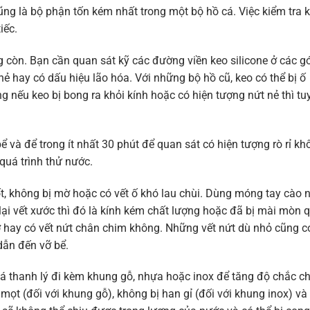
ũng là bộ phận tốn kém nhất trong một bộ hồ cá. Việc kiểm tra 
iếc.
g còn. Bạn cần quan sát kỹ các đường viền keo silicone ở các g
nẻ hay có dấu hiệu lão hóa. Với những bộ hồ cũ, keo có thể bị ố
 nếu keo bị bong ra khỏi kính hoặc có hiện tượng nứt nẻ thì tu
 và để trong ít nhất 30 phút để quan sát có hiện tượng rò rỉ kh
quá trình thử nước.
t, không bị mờ hoặc có vết ố khó lau chùi. Dùng móng tay cào 
 lại vết xước thì đó là kính kém chất lượng hoặc đã bị mài mòn 
vỡ hay có vết nứt chân chim không. Những vết nứt dù nhỏ cũng c
 dẫn đến vỡ bể.
á thanh lý đi kèm khung gỗ, nhựa hoặc inox để tăng độ chắc c
ọt (đối với khung gỗ), không bị han gỉ (đối với khung inox) và