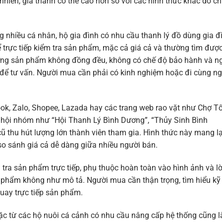
 nhiên, giá thành có thể cao hơn so với các hình thức khác do ch
ng nhiều cá nhân, hộ gia đình có nhu cầu thanh lý đồ dùng gia đ
ể trực tiếp kiểm tra sản phẩm, mặc cả giá cả và thường tìm đượ
lượng sản phẩm không đồng đều, không có chế độ bảo hành và n
 để tư vấn. Người mua cần phải có kinh nghiệm hoặc đi cùng n
k, Zalo, Shopee, Lazada hay các trang web rao vặt như Chợ Tố
 hội nhóm như “Hội Thanh Lý Bình Dương”, “Thủy Sinh Bình
ũ thu hút lượng lớn thành viên tham gia. Hình thức này mang lạ
hể so sánh giá cả dễ dàng giữa nhiều người bán.
 tra sản phẩm trực tiếp, phụ thuộc hoàn toàn vào hình ảnh và lờ
n phẩm không như mô tả. Người mua cần thận trọng, tìm hiểu kỹ
quay trực tiếp sản phẩm.
c từ các hộ nuôi cá cảnh có nhu cầu nâng cấp hệ thống cũng l