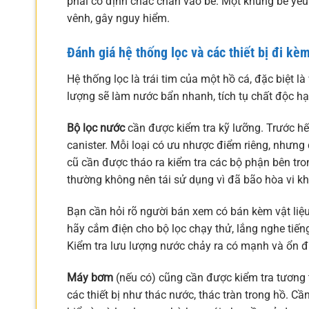
phải cố định chắc chắn vào bể. Một khung bể yếu
vênh, gây nguy hiểm.
Đánh giá hệ thống lọc và các thiết bị đi kè
Hệ thống lọc là trái tim của một hồ cá, đặc biệt l
lượng sẽ làm nước bẩn nhanh, tích tụ chất độc hại
Bộ lọc nước
cần được kiểm tra kỹ lưỡng. Trước hết, 
canister. Mỗi loại có ưu nhược điểm riêng, nhưng 
cũ cần được tháo ra kiểm tra các bộ phận bên tron
thường không nên tái sử dụng vì đã bão hòa vi kh
Bạn cần hỏi rõ người bán xem có bán kèm vật liệ
hãy cắm điện cho bộ lọc chạy thử, lắng nghe tiếng
Kiểm tra lưu lượng nước chảy ra có mạnh và ổn đ
Máy bơm
(nếu có) cũng cần được kiểm tra tương
các thiết bị như thác nước, thác tràn trong hồ. 