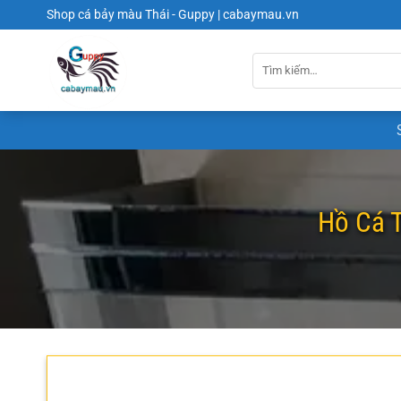
Chuyển
Shop cá bảy màu Thái - Guppy | cabaymau.vn
đến
nội
dung
Hồ Cá 