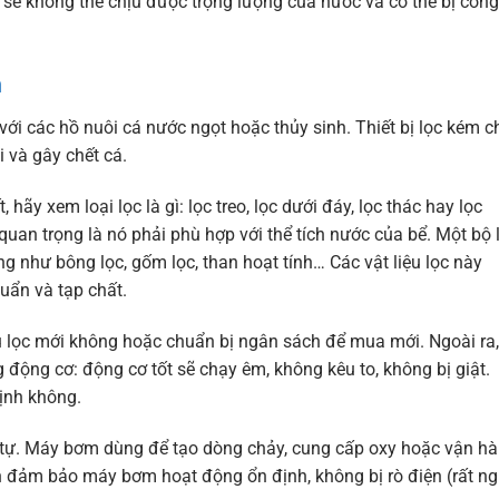
 sẽ không thể chịu được trọng lượng của nước và có thể bị cong
m
à với các hồ nuôi cá nước ngọt hoặc thủy sinh. Thiết bị lọc kém c
 và gây chết cá.
hãy xem loại lọc là gì: lọc treo, lọc dưới đáy, lọc thác hay lọc
quan trọng là nó phải phù hợp với thể tích nước của bể. Một bộ 
g như bông lọc, gốm lọc, than hoạt tính… Các vật liệu lọc này
uẩn và tạp chất.
u lọc mới không hoặc chuẩn bị ngân sách để mua mới. Ngoài ra,
 động cơ: động cơ tốt sẽ chạy êm, không kêu to, không bị giật.
ịnh không.
 tự. Máy bơm dùng để tạo dòng chảy, cung cấp oxy hoặc vận h
Cần đảm bảo máy bơm hoạt động ổn định, không bị rò điện (rất n