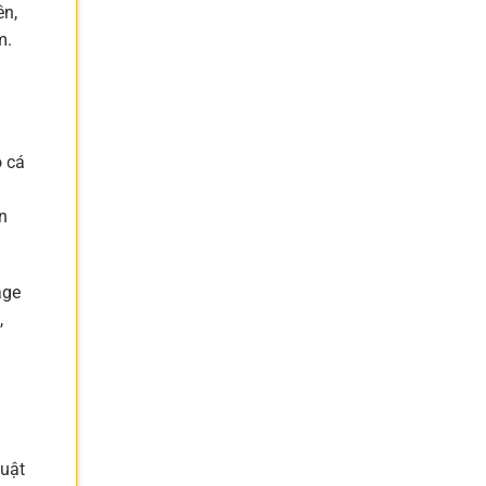
ên,
m.
ồ cá
n
age
,
huật