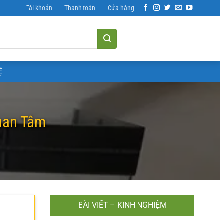
Tài khoản
Thanh toán
Cửa hàng
-
-
Ệ
uan Tâm
BÀI VIẾT – KINH NGHIỆM