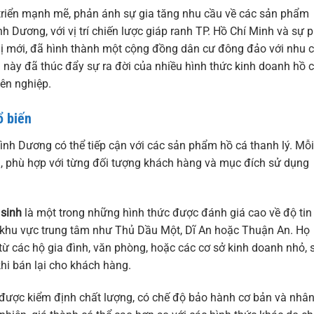
riển mạnh mẽ, phản ánh sự gia tăng nhu cầu về các sản phẩm
Bình Dương, với vị trí chiến lược giáp ranh TP. Hồ Chí Minh và sự 
hị mới, đã hình thành một cộng đồng dân cư đông đảo với nhu 
u này đã thúc đẩy sự ra đời của nhiều hình thức kinh doanh hồ 
ên nghiệp.
ổ biến
ình Dương có thể tiếp cận với các sản phẩm hồ cá thanh lý. Mỗi
g, phù hợp với từng đối tượng khách hàng và mục đích sử dụng
 sinh
là một trong những hình thức được đánh giá cao về độ tin
 khu vực trung tâm như Thủ Dầu Một, Dĩ An hoặc Thuận An. Họ
ừ các hộ gia đình, văn phòng, hoặc các cơ sở kinh doanh nhỏ, 
khi bán lại cho khách hàng.
 được kiểm định chất lượng, có chế độ bảo hành cơ bản và nhâ