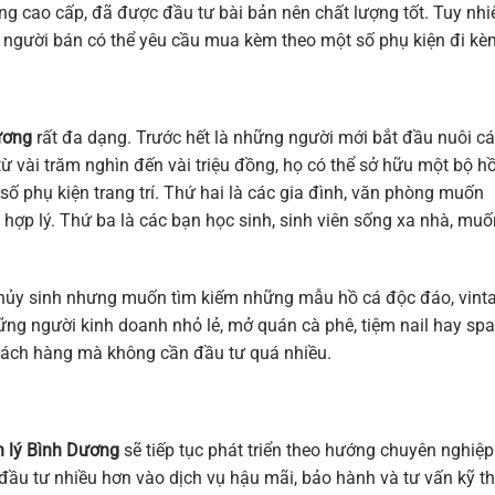
 cao cấp, đã được đầu tư bài bản nên chất lượng tốt. Tuy nhi
 người bán có thể yêu cầu mua kèm theo một số phụ kiện đi kè
ương
rất đa dạng. Trước hết là những người mới bắt đầu nuôi cá
 từ vài trăm nghìn đến vài triệu đồng, họ có thể sở hữu một bộ h
ố phụ kiện trang trí. Thứ hai là các gia đình, văn phòng muốn
í hợp lý. Thứ ba là các bạn học sinh, sinh viên sống xa nhà, muố
thủy sinh nhưng muốn tìm kiếm những mẫu hồ cá độc đáo, vint
ững người kinh doanh nhỏ lẻ, mở quán cà phê, tiệm nail hay spa
 khách hàng mà không cần đầu tư quá nhiều.
h lý Bình Dương
sẽ tiếp tục phát triển theo hướng chuyên nghiệp
đầu tư nhiều hơn vào dịch vụ hậu mãi, bảo hành và tư vấn kỹ t