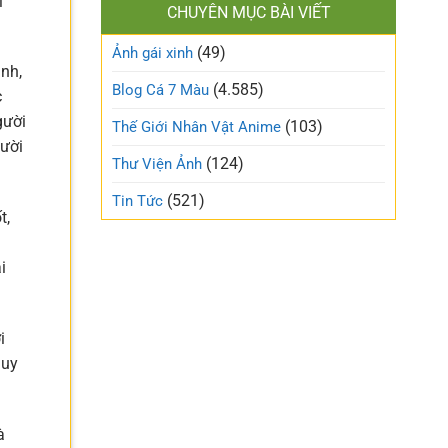
i
làm
CHUYÊN MỤC BÀI VIẾT
xinh
gió
cute
trên
(49)
ngọt
Ảnh gái xinh
mạng
ngào
ình,
xã
và
(4.585)
Blog Cá 7 Màu
hội
c
trong
trẻo
gười
(103)
Thế Giới Nhân Vật Anime
nhất
gười
tuần
(124)
Thư Viện Ảnh
này
(521)
Tin Tức
t,
i
i
 uy
à