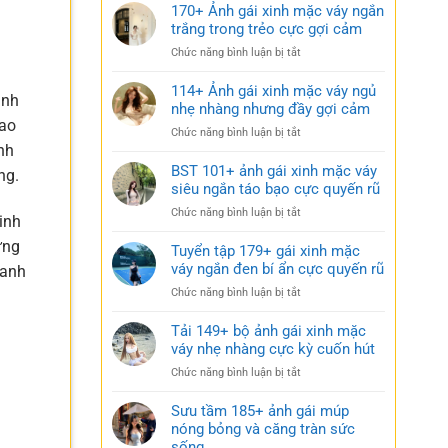
170+ Ảnh gái xinh mặc váy ngắn
trắng trong trẻo cực gợi cảm
ở
Chức năng bình luận bị tắt
170+
Ảnh
114+ Ảnh gái xinh mặc váy ngủ
inh
gái
nhẹ nhàng nhưng đầy gợi cảm
xinh
tao
ở
Chức năng bình luận bị tắt
mặc
ình
114+
váy
Ảnh
BST 101+ ảnh gái xinh mặc váy
ngắn
ng.
gái
siêu ngắn táo bạo cực quyến rũ
trắng
xinh
trong
ở
Chức năng bình luận bị tắt
mặc
inh
trẻo
BST
váy
cực
ưng
101+
Tuyển tập 179+ gái xinh mặc
ngủ
gợi
ảnh
váy ngắn đen bí ẩn cực quyến rũ
nhẹ
hanh
cảm
gái
nhàng
ở
Chức năng bình luận bị tắt
xinh
nhưng
Tuyển
mặc
đầy
tập
Tải 149+ bộ ảnh gái xinh mặc
váy
gợi
179+
váy nhẹ nhàng cực kỳ cuốn hút
siêu
cảm
gái
ngắn
ở
Chức năng bình luận bị tắt
xinh
táo
Tải
mặc
bạo
149+
Sưu tầm 185+ ảnh gái múp
váy
cực
bộ
nóng bỏng và căng tràn sức
ngắn
quyến
ảnh
sống
đen