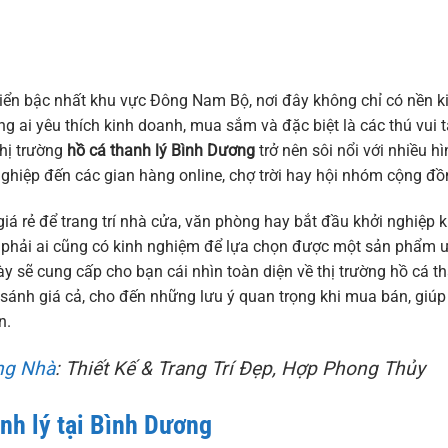
riển bậc nhất khu vực Đông Nam Bộ, nơi đây không chỉ có nền k
g ai yêu thích kinh doanh, mua sắm và đặc biệt là các thú vui 
thị trường
hồ cá thanh lý Bình Dương
trở nên sôi nổi với nhiều h
hiệp đến các gian hàng online, chợ trời hay hội nhóm cộng đồ
iá rẻ để trang trí nhà cửa, văn phòng hay bắt đầu khởi nghiệp k
 phải ai cũng có kinh nghiệm để lựa chọn được một sản phẩm 
 này sẽ cung cấp cho bạn cái nhìn toàn diện về thị trường hồ cá t
o sánh giá cả, cho đến những lưu ý quan trọng khi mua bán, giúp
n.
ng Nhà
: Thiết Kế & Trang Trí Đẹp, Hợp Phong Thủy
nh lý tại Bình Dương