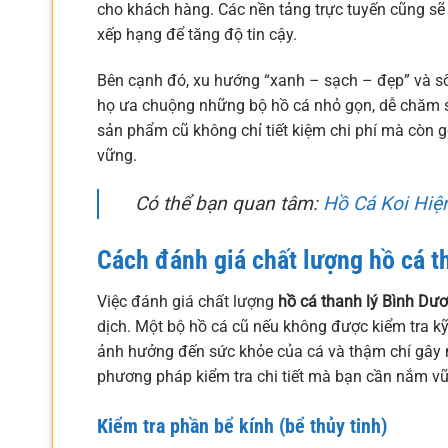
cho khách hàng. Các nền tảng trực tuyến cũng sẽ 
xếp hạng để tăng độ tin cậy.
Bên cạnh đó, xu hướng “xanh – sạch – đẹp” và sốn
họ ưa chuộng những bộ hồ cá nhỏ gọn, dễ chăm só
sản phẩm cũ không chỉ tiết kiệm chi phí mà còn 
vững.
Có thể bạn quan tâm:
Hồ Cá Koi Hiệ
Cách đánh giá chất lượng hồ cá t
Việc đánh giá chất lượng
hồ cá thanh lý Bình Dư
dịch. Một bộ hồ cá cũ nếu không được kiểm tra kỹ l
ảnh hưởng đến sức khỏe của cá và thậm chí gây n
phương pháp kiểm tra chi tiết mà bạn cần nắm v
Kiểm tra phần bể kính (bể thủy tinh)