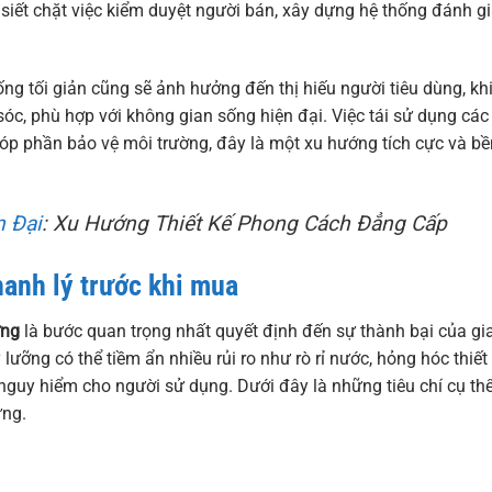
siết chặt việc kiểm duyệt người bán, xây dựng hệ thống đánh gi
g tối giản cũng sẽ ảnh hưởng đến thị hiếu người tiêu dùng, kh
c, phù hợp với không gian sống hiện đại. Việc tái sử dụng các
góp phần bảo vệ môi trường, đây là một xu hướng tích cực và bề
n Đại
: Xu Hướng Thiết Kế Phong Cách Đẳng Cấp
hanh lý trước khi mua
ơng
là bước quan trọng nhất quyết định đến sự thành bại của gi
ưỡng có thể tiềm ẩn nhiều rủi ro như rò rỉ nước, hỏng hóc thiết 
guy hiểm cho người sử dụng. Dưới đây là những tiêu chí cụ th
ững.