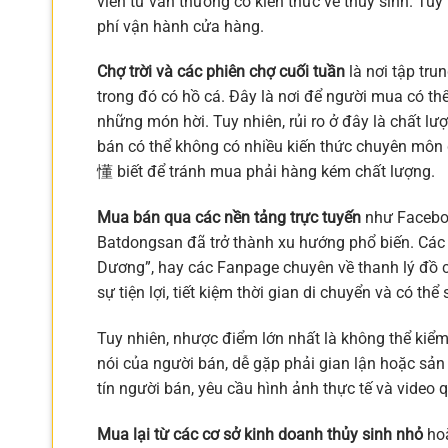
viên tư vấn thường có kiến thức về thủy sinh. Tuy
phí vận hành cửa hàng.
Chợ trời và các phiên chợ cuối tuần
là nơi tập tru
trong đó có hồ cá. Đây là nơi để người mua có th
những món hời. Tuy nhiên, rủi ro ở đây là chất 
bán có thể không có nhiều kiến thức chuyên môn
懂 biết để tránh mua phải hàng kém chất lượng.
Mua bán qua các nền tảng trực tuyến
như Faceboo
Batdongsan đã trở thành xu hướng phổ biến. Các
Dương”, hay các Fanpage chuyên về thanh lý đồ c
sự tiện lợi, tiết kiệm thời gian di chuyển và có t
Tuy nhiên, nhược điểm lớn nhất là không thể kiểm
nói của người bán, dễ gặp phải gian lận hoặc sả
tín người bán, yêu cầu hình ảnh thực tế và video 
Mua lại từ các cơ sở kinh doanh thủy sinh nhỏ
hoặ