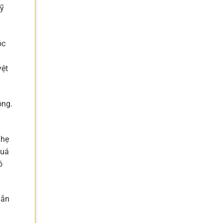
kỹ
óc
yệt
ông.
nhẹ
quá
ó
hắn