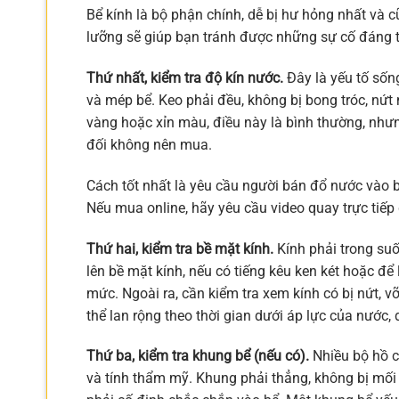
Bể kính là bộ phận chính, dễ bị hư hỏng nhất và c
lưỡng sẽ giúp bạn tránh được những sự cố đáng t
Thứ nhất, kiểm tra độ kín nước.
Đây là yếu tố sốn
và mép bể. Keo phải đều, không bị bong tróc, nứt 
vàng hoặc xỉn màu, điều này là bình thường, nhưng
đối không nên mua.
Cách tốt nhất là yêu cầu người bán đổ nước vào bể
Nếu mua online, hãy yêu cầu video quay trực tiếp 
Thứ hai, kiểm tra bề mặt kính.
Kính phải trong suố
lên bề mặt kính, nếu có tiếng kêu ken két hoặc để
mức. Ngoài ra, cần kiểm tra xem kính có bị nứt, 
thể lan rộng theo thời gian dưới áp lực của nước,
Thứ ba, kiểm tra khung bể (nếu có).
Nhiều bộ hồ c
và tính thẩm mỹ. Khung phải thẳng, không bị mối m