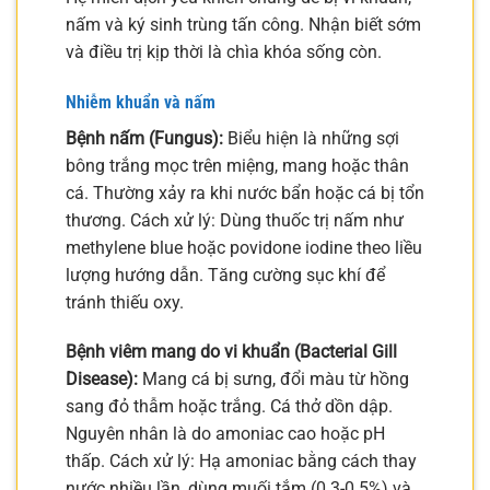
nấm và ký sinh trùng tấn công. Nhận biết sớm
và điều trị kịp thời là chìa khóa sống còn.
Nhiễm khuẩn và nấm
Bệnh nấm (Fungus):
Biểu hiện là những sợi
bông trắng mọc trên miệng, mang hoặc thân
cá. Thường xảy ra khi nước bẩn hoặc cá bị tổn
thương. Cách xử lý: Dùng thuốc trị nấm như
methylene blue hoặc povidone iodine theo liều
lượng hướng dẫn. Tăng cường sục khí để
tránh thiếu oxy.
Bệnh viêm mang do vi khuẩn (Bacterial Gill
Disease):
Mang cá bị sưng, đổi màu từ hồng
sang đỏ thẫm hoặc trắng. Cá thở dồn dập.
Nguyên nhân là do amoniac cao hoặc pH
thấp. Cách xử lý: Hạ amoniac bằng cách thay
nước nhiều lần, dùng muối tắm (0.3-0.5%) và