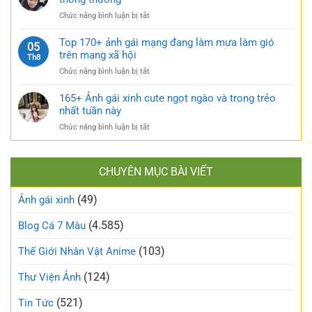
cuốn
xinh
và
hút
ở
Chức năng bình luận bị tắt
tự
căng
TOP
sướng
tràn
160+
Top 170+ ảnh gái mạng đang làm mưa làm gió
táo
05
sức
ảnh
trên mạng xã hội
bạo
Th8
sống
gái
và
ở
Chức năng bình luận bị tắt
xấu
nóng
Top
phá
bỏng
170+
165+ Ảnh gái xinh cute ngọt ngào và trong trẻo
bỏ
khó
ảnh
nhất tuần này
định
cưỡng
gái
kiến
ở
Chức năng bình luận bị tắt
mạng
về
165+
đang
vẻ
Ảnh
làm
đẹp
gái
mưa
thông
CHUYÊN MỤC BÀI VIẾT
xinh
làm
thường
cute
gió
(49)
ngọt
Ảnh gái xinh
trên
ngào
mạng
và
(4.585)
Blog Cá 7 Màu
xã
trong
hội
trẻo
(103)
Thế Giới Nhân Vật Anime
nhất
tuần
(124)
Thư Viện Ảnh
này
(521)
Tin Tức