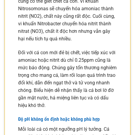
cũng có thể giết chết cá con. Vi khuẩn
Nitrosomonas sẽ chuyển hóa amoniac thành
nitrit (NO2), chất này cũng rất độc. Cuối cùng,
vi khuẩn Nitrobacter chuyển hóa nitrit thành
nitrat (NO3), chất ít độc hơn nhưng vẫn gây
hại nếu tích tụ quá nhiều.
Đối với cá con mới đẻ bị chết, việc tiếp xúc với
amoniac hoặc nitrit dù chỉ 0.25ppm cũng là
mức báo động. Chúng gây tổn thương nghiêm
trọng cho mang cá, làm rối loạn quá trình trao
đổi khí, dẫn đến ngạt thở và tử vong nhanh
chóng. Biểu hiện dễ nhận thấy là cá bơi lờ đờ
gần mặt nước, há miệng liên tục và có dấu
hiệu khó thở.
Độ pH không ổn định hoặc không phù hợp
Mỗi loài cá có một ngưỡng pH lý tưởng. Cá