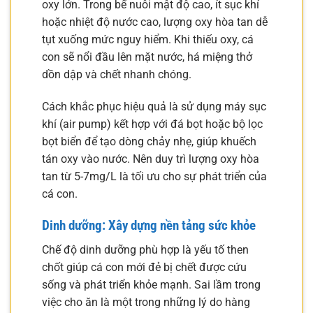
oxy lớn. Trong bể nuôi mật độ cao, ít sục khí
hoặc nhiệt độ nước cao, lượng oxy hòa tan dễ
tụt xuống mức nguy hiểm. Khi thiếu oxy, cá
con sẽ nổi đầu lên mặt nước, há miệng thở
dồn dập và chết nhanh chóng.
Cách khắc phục hiệu quả là sử dụng máy sục
khí (air pump) kết hợp với đá bọt hoặc bộ lọc
bọt biển để tạo dòng chảy nhẹ, giúp khuếch
tán oxy vào nước. Nên duy trì lượng oxy hòa
tan từ 5-7mg/L là tối ưu cho sự phát triển của
cá con.
Dinh dưỡng: Xây dựng nền tảng sức khỏe
Chế độ dinh dưỡng phù hợp là yếu tố then
chốt giúp cá con mới đẻ bị chết được cứu
sống và phát triển khỏe mạnh. Sai lầm trong
việc cho ăn là một trong những lý do hàng