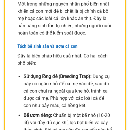
Một trong những nguyên nhân phổ biến nhất
khiến cá con mới đẻ bị chết là bị chính cá bố
mẹ hoặc các loài cá lớn khác ăn thịt. Đây là
bản năng sinh tồn tự nhiên, nhưng người nuôi
hoàn toàn có thể kiểm soát được.
Tách bể sinh sản và ươm cá con
Đây là biện pháp hiệu quả nhất. Có hai cách
phổ biến:
Sử dụng lồng đẻ (Breeding Trap):
Dụng cụ
này có ngăn nhỏ để cá mẹ vào đẻ, sau đó
cá con chui ra ngoài qua khe hở, tránh xa
được cá mẹ. Phù hợp với các loài cá đẻ
con như bảy màu, cá hồng két.
Bể ươm riêng:
Chuẩn bị một bể nhỏ (10-20
lít) với đầy đủ sục khí, lọc bọt biển và cây
thủy sinh. Khi cá mẹ sắp đẻ, chuyển vào bể