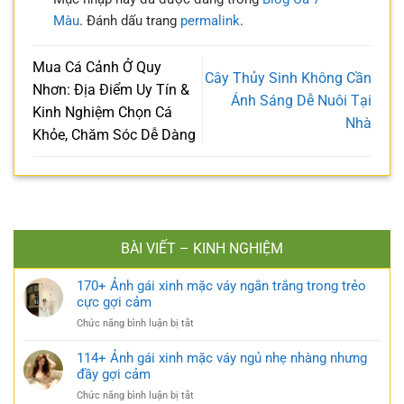
Màu
. Đánh dấu trang
permalink
.
Mua Cá Cảnh Ở Quy
Cây Thủy Sinh Không Cần
Nhơn: Địa Điểm Uy Tín &
Ánh Sáng Dễ Nuôi Tại
Kinh Nghiệm Chọn Cá
Nhà
Khỏe, Chăm Sóc Dễ Dàng
BÀI VIẾT – KINH NGHIỆM
170+ Ảnh gái xinh mặc váy ngắn trắng trong trẻo
cực gợi cảm
ở
Chức năng bình luận bị tắt
170+
Ảnh
114+ Ảnh gái xinh mặc váy ngủ nhẹ nhàng nhưng
gái
đầy gợi cảm
xinh
ở
Chức năng bình luận bị tắt
mặc