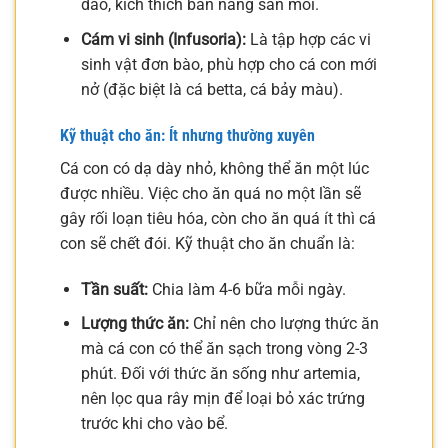
dào, kích thích bản năng săn mồi.
Cám vi sinh (Infusoria):
Là tập hợp các vi
sinh vật đơn bào, phù hợp cho cá con mới
nở (đặc biệt là cá betta, cá bảy màu).
Kỹ thuật cho ăn: Ít nhưng thường xuyên
Cá con có dạ dày nhỏ, không thể ăn một lúc
được nhiều. Việc cho ăn quá no một lần sẽ
gây rối loạn tiêu hóa, còn cho ăn quá ít thì cá
con sẽ chết đói. Kỹ thuật cho ăn chuẩn là:
Tần suất:
Chia làm 4-6 bữa mỗi ngày.
Lượng thức ăn:
Chỉ nên cho lượng thức ăn
mà cá con có thể ăn sạch trong vòng 2-3
phút. Đối với thức ăn sống như artemia,
nên lọc qua rây mịn để loại bỏ xác trứng
trước khi cho vào bể.