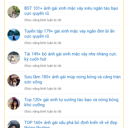
114+
váy
Ảnh
BST 101+ ảnh gái xinh mặc váy siêu ngắn táo bạo
ngắn
gái
cực quyến rũ
trắng
xinh
trong
ở
Chức năng bình luận bị tắt
mặc
trẻo
BST
váy
cực
101+
Tuyển tập 179+ gái xinh mặc váy ngắn đen bí ẩn
ngủ
gợi
ảnh
cực quyến rũ
nhẹ
cảm
gái
nhàng
ở
Chức năng bình luận bị tắt
xinh
nhưng
Tuyển
mặc
đầy
tập
Tải 149+ bộ ảnh gái xinh mặc váy nhẹ nhàng cực
váy
gợi
179+
kỳ cuốn hút
siêu
cảm
gái
ngắn
ở
Chức năng bình luận bị tắt
xinh
táo
Tải
mặc
bạo
149+
Sưu tầm 185+ ảnh gái múp nóng bỏng và căng tràn
váy
cực
bộ
sức sống
ngắn
quyến
ảnh
đen
rũ
ở
Chức năng bình luận bị tắt
gái
bí
Sưu
xinh
ẩn
tầm
Top 120+ gái xinh tự sướng táo bạo và nóng bỏng
mặc
cực
185+
khó cưỡng
váy
quyến
ảnh
nhẹ
rũ
ở
Chức năng bình luận bị tắt
gái
nhàng
Top
múp
cực
120+
TOP 160+ ảnh gái xấu phá bỏ định kiến về vẻ đẹp
nóng
kỳ
gái
thông thường
bỏng