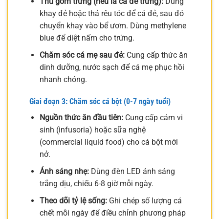
Thu gom trứng (nếu là cá đẻ trứng):
Dùng
khay đẻ hoặc thả rêu tóc để cá đẻ, sau đó
chuyển khay vào bể ươm. Dùng methylene
blue để diệt nấm cho trứng.
Chăm sóc cá mẹ sau đẻ:
Cung cấp thức ăn
dinh dưỡng, nước sạch để cá mẹ phục hồi
nhanh chóng.
Giai đoạn 3: Chăm sóc cá bột (0-7 ngày tuổi)
Nguồn thức ăn đầu tiên:
Cung cấp cám vi
sinh (infusoria) hoặc sữa nghệ
(commercial liquid food) cho cá bột mới
nở.
Ánh sáng nhẹ:
Dùng đèn LED ánh sáng
trắng dịu, chiếu 6-8 giờ mỗi ngày.
Theo dõi tỷ lệ sống:
Ghi chép số lượng cá
chết mỗi ngày để điều chỉnh phương pháp