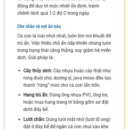
động để duy trì mức nhiệt ổn định, tránh
chênh lệch quá 1-2 độ C trong ngày.
Che chắn và nơi ẩn náu
Cá con là loài nhút nhát, luôn tìm nơi khuất để
trú ẩn. Việc thiếu chỗ ẩn nấp khiến chúng luôn
trong trạng thái căng thẳng, suy giảm hệ miễn
dịch. Giải pháp là:
Cây thủy sinh:
Cây nhựa hoặc cây thật như
rong đuôi chó, dương xỉ, java moss đều tạo
thành “rừng” mini cho cá con lẩn trốn.
Hang trú ẩn:
Dùng ống nhựa PVC, ống tre,
hoặc mua hang trang trí bằng gốm sứ đặt
dưới đáy bể.
Lưới chắn:
Dùng lưới mắt nhỏ (lưới tổ ong)
đặt ở đáy bể để ngăn cá con chui vào khe