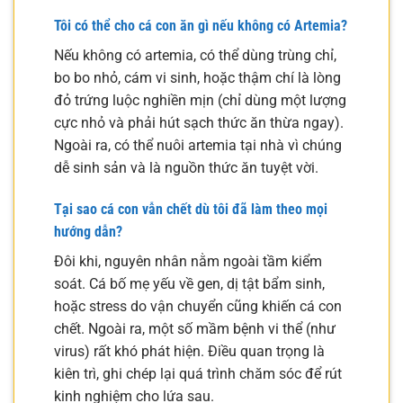
Tôi có thể cho cá con ăn gì nếu không có Artemia?
Nếu không có artemia, có thể dùng trùng chỉ,
bo bo nhỏ, cám vi sinh, hoặc thậm chí là lòng
đỏ trứng luộc nghiền mịn (chỉ dùng một lượng
cực nhỏ và phải hút sạch thức ăn thừa ngay).
Ngoài ra, có thể nuôi artemia tại nhà vì chúng
dễ sinh sản và là nguồn thức ăn tuyệt vời.
Tại sao cá con vẫn chết dù tôi đã làm theo mọi
hướng dẫn?
Đôi khi, nguyên nhân nằm ngoài tầm kiểm
soát. Cá bố mẹ yếu về gen, dị tật bẩm sinh,
hoặc stress do vận chuyển cũng khiến cá con
chết. Ngoài ra, một số mầm bệnh vi thể (như
virus) rất khó phát hiện. Điều quan trọng là
kiên trì, ghi chép lại quá trình chăm sóc để rút
kinh nghiệm cho lứa sau.