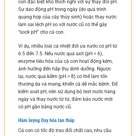
con đặc biệt khó thích nghi với sự thay đổi pH.
Sự dao động pH trong ngày (do quá trình
quang hợp của cây thủy sinh) hoặc thay nước
làm sai lệch pH so với nước cũ có thể gây
“sock pH” cho cá con.
Ví dụ, nhiều loài cá nhiệt đới ưa nước có pH từ
6.5 đến 7.5. Nếu nước quá axit (pH < 6),
enzyme tiêu hóa của cá con hoạt động kém,
ảnh hưởng đến hấp thụ dinh dưỡng. Ngược
lại, nước quá kiềm (pH > 8) có thể làm tổn
thương da và mang, khiến cá dễ mắc bệnh. Để
kiểm soát pH, nên sử dụng bộ test nước hàng
ngày và thay nước từ từ, đảm bảo nước mới
có pH gần bằng nước cũ.
Hàm lượng Oxy hòa tan thấp
Cá con có tốc độ trao đổi chất cao, nhu cầu