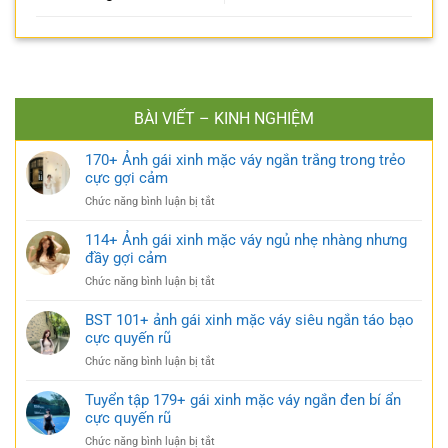
BÀI VIẾT – KINH NGHIỆM
170+ Ảnh gái xinh mặc váy ngắn trắng trong trẻo
cực gợi cảm
ở
Chức năng bình luận bị tắt
170+
Ảnh
114+ Ảnh gái xinh mặc váy ngủ nhẹ nhàng nhưng
gái
đầy gợi cảm
xinh
ở
Chức năng bình luận bị tắt
mặc
114+
váy
Ảnh
BST 101+ ảnh gái xinh mặc váy siêu ngắn táo bạo
ngắn
gái
cực quyến rũ
trắng
xinh
trong
ở
Chức năng bình luận bị tắt
mặc
trẻo
BST
váy
cực
101+
Tuyển tập 179+ gái xinh mặc váy ngắn đen bí ẩn
ngủ
gợi
ảnh
cực quyến rũ
nhẹ
cảm
gái
nhàng
ở
Chức năng bình luận bị tắt
xinh