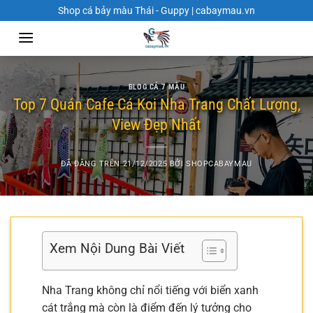
Chuyển
Shop cá bảy màu Thái - Guppy | cabaymau.vn
đến
nội
dung
BLOG CÁ 7 MÀU
Top 7 Quán Cafe Cá Koi Nha Trang Chất Lượng,
View Đẹp Nhất
ĐÃ ĐĂNG TRÊN
21/12/2025
BỞI
SHOPCABAYMAU
Xem Nội Dung Bài Viết
Nha Trang không chỉ nổi tiếng với biển xanh
cát trắng mà còn là điểm đến lý tưởng cho