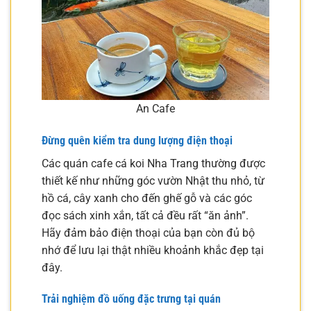
An Cafe
Đừng quên kiểm tra dung lượng điện thoại
Các quán cafe cá koi Nha Trang thường được
thiết kế như những góc vườn Nhật thu nhỏ, từ
hồ cá, cây xanh cho đến ghế gỗ và các góc
đọc sách xinh xắn, tất cả đều rất “ăn ảnh”.
Hãy đảm bảo điện thoại của bạn còn đủ bộ
nhớ để lưu lại thật nhiều khoảnh khắc đẹp tại
đây.
Trải nghiệm đồ uống đặc trưng tại quán