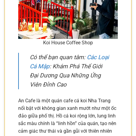
Koi House Coffee Shop
Có thể bạn quan tâm:
Các Loại
Cá Mập
: Khám Phá Thế Giới
Đại Dương Qua Những Ứng
Viên Đỉnh Cao
An Cafe là một quán cafe cá koi Nha Trang
nổi bật với không gian xanh mướt như một ốc
đảo giữa phố thị. Hồ cá koi rộng lớn, lung linh
sắc màu chính là “linh hồn” của quán, tạo nên
cảm giác thư thái và gần gũi với thiên nhiên