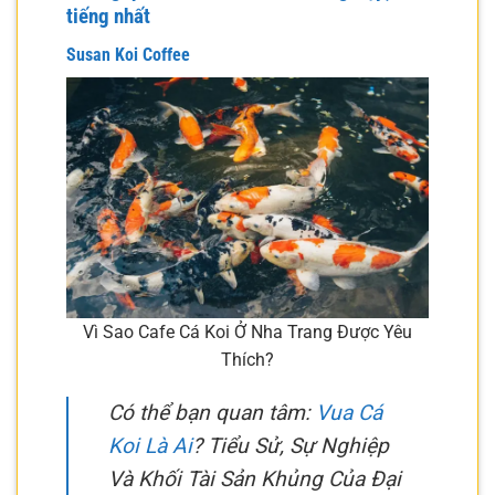
tiếng nhất
Susan Koi Coffee
Vì Sao Cafe Cá Koi Ở Nha Trang Được Yêu
Thích?
Có thể bạn quan tâm:
Vua Cá
Koi Là Ai
? Tiểu Sử, Sự Nghiệp
Và Khối Tài Sản Khủng Của Đại