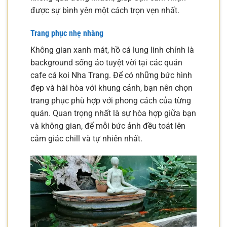
được sự bình yên một cách trọn vẹn nhất.
Trang phục nhẹ nhàng
Không gian xanh mát, hồ cá lung linh chính là
background sống ảo tuyệt vời tại các quán
cafe cá koi Nha Trang. Để có những bức hình
đẹp và hài hòa với khung cảnh, bạn nên chọn
trang phục phù hợp với phong cách của từng
quán. Quan trọng nhất là sự hòa hợp giữa bạn
và không gian, để mỗi bức ảnh đều toát lên
cảm giác chill và tự nhiên nhất.