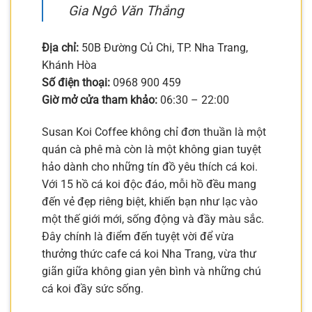
Gia Ngô Văn Thắng
Địa chỉ:
50B Đường Củ Chi, TP. Nha Trang,
Khánh Hòa
Số điện thoại:
0968 900 459
Giờ mở cửa tham khảo:
06:30 – 22:00
Susan Koi Coffee không chỉ đơn thuần là một
quán cà phê mà còn là một không gian tuyệt
hảo dành cho những tín đồ yêu thích cá koi.
Với 15 hồ cá koi độc đáo, mỗi hồ đều mang
đến vẻ đẹp riêng biệt, khiến bạn như lạc vào
một thế giới mới, sống động và đầy màu sắc.
Đây chính là điểm đến tuyệt vời để vừa
thưởng thức cafe cá koi Nha Trang, vừa thư
giãn giữa không gian yên bình và những chú
cá koi đầy sức sống.