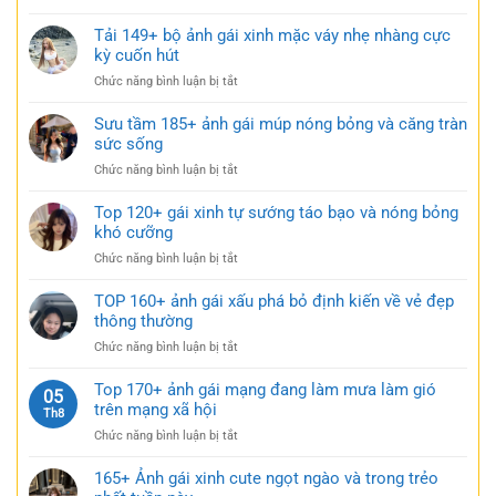
nhưng
Tuyển
mặc
đầy
tập
Tải 149+ bộ ảnh gái xinh mặc váy nhẹ nhàng cực
váy
gợi
179+
kỳ cuốn hút
siêu
cảm
gái
ngắn
ở
Chức năng bình luận bị tắt
xinh
táo
Tải
mặc
bạo
149+
Sưu tầm 185+ ảnh gái múp nóng bỏng và căng tràn
váy
cực
bộ
sức sống
ngắn
quyến
ảnh
đen
rũ
ở
Chức năng bình luận bị tắt
gái
bí
Sưu
xinh
ẩn
tầm
Top 120+ gái xinh tự sướng táo bạo và nóng bỏng
mặc
cực
185+
khó cưỡng
váy
quyến
ảnh
nhẹ
rũ
ở
Chức năng bình luận bị tắt
gái
nhàng
Top
múp
cực
120+
TOP 160+ ảnh gái xấu phá bỏ định kiến về vẻ đẹp
nóng
kỳ
gái
thông thường
bỏng
cuốn
xinh
và
hút
ở
Chức năng bình luận bị tắt
tự
căng
TOP
sướng
tràn
160+
Top 170+ ảnh gái mạng đang làm mưa làm gió
táo
05
sức
ảnh
trên mạng xã hội
bạo
Th8
sống
gái
và
ở
Chức năng bình luận bị tắt
xấu
nóng
Top
phá
bỏng
170+
165+ Ảnh gái xinh cute ngọt ngào và trong trẻo
bỏ
khó
ảnh