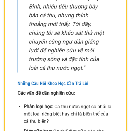
Bình, nhiều tiểu thương bày
bán cá thu, nhưng thỉnh
thoảng mới thấy. Tới đây,
chúng tôi sẽ khảo sát thử một
chuyến cùng ngư dân giăng
lưới để nghiên cứu về môi
trường sống và đặc tính của
loài cá thu nước ngọt.”
Những Câu Hỏi Khoa Học Cần Trả Lời
Các vấn đề cần nghiên cứu:
Phân loại học:
Cá thu nước ngọt có phải là
một loài riêng biệt hay chỉ là biến thể của
cá thu biển?