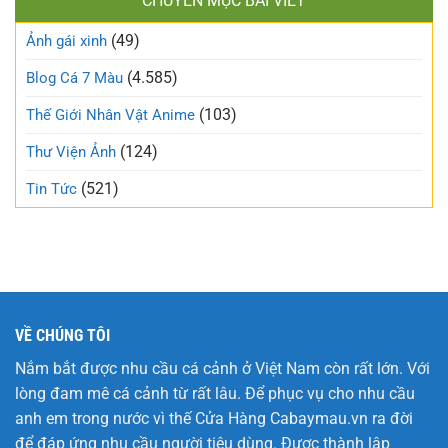
CHUYÊN MỤC BÀI VIẾT
xinh
làm
thường
cute
gió
(49)
ngọt
Ảnh gái xinh
trên
ngào
mạng
và
(4.585)
Blog Cá 7 Màu
xã
trong
hội
trẻo
(103)
Thế Giới Nhân Vật Anime
nhất
tuần
(124)
Thư Viện Ảnh
này
(521)
Tin Tức
VỀ CHÚNG TÔI
Nắm bắt được nhu cầu cá cảnh ở Việt Nam còn rất lớn. Với
lòng đam mê cá cảnh từ rất lâu. Để phục vụ cho nhu cầu
anh em trong nước vì thế Cửa Hàng
Cabaymau.vn
ra đời
để đáp ứng nhu cầu người tiêu dùng. Được thành lập