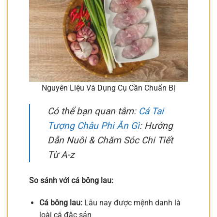
Nguyên Liệu Và Dụng Cụ Cần Chuẩn Bị
Có thể bạn quan tâm:
Cá Tai
Tượng Châu Phi Ăn Gì
: Hướng
Dẫn Nuôi & Chăm Sóc Chi Tiết
Từ A-z
So sánh với cá bông lau:
Cá bông lau:
Lâu nay được mệnh danh là
loài cá đặc sản