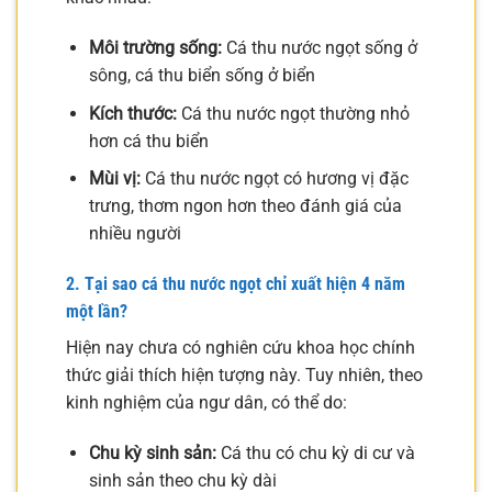
Môi trường sống:
Cá thu nước ngọt sống ở
sông, cá thu biển sống ở biển
Kích thước:
Cá thu nước ngọt thường nhỏ
hơn cá thu biển
Mùi vị:
Cá thu nước ngọt có hương vị đặc
trưng, thơm ngon hơn theo đánh giá của
nhiều người
2. Tại sao cá thu nước ngọt chỉ xuất hiện 4 năm
một lần?
Hiện nay chưa có nghiên cứu khoa học chính
thức giải thích hiện tượng này. Tuy nhiên, theo
kinh nghiệm của ngư dân, có thể do:
Chu kỳ sinh sản:
Cá thu có chu kỳ di cư và
sinh sản theo chu kỳ dài