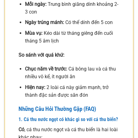
Mỗi ngày:
Trung bình giăng dính khoảng 2-
3 con
Ngày trúng mánh:
Có thể dính đến 5 con
Mùa vụ:
Kéo dài từ tháng giêng đến cuối
tháng 5 âm lịch
So sánh với quá khứ:
Chục năm về trước:
Cá bông lau và cá thu
nhiều vô kể, ít người ăn
Hiện nay:
2 loài cá này giảm mạnh, trở
thành đặc sản được săn đón
Những Câu Hỏi Thường Gặp (FAQ)
1. Cá thu nước ngọt có khác gì so với cá thu biển?
Có
, cá thu nước ngọt và cá thu biển là hai loài
khác nhau: