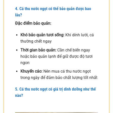
4. Cá thu nước ngọt có thể bảo quản được bao
lâu?
Đặc điểm bảo quản:
Khó bảo quản tươi sống:
Khi dính lưới, cá
thường chết ngay
Thời gian bảo quản:
Cần chế biến ngay
hoặc bảo quản lạnh để giữ được độ tươi
ngon
Khuyến cáo:
Nên mua cá thu nước ngọt
trong ngày để đảm bảo chất lượng tốt nhất
5. Cá thu nước ngọt có giá trị dinh dưỡng như thế
nào?