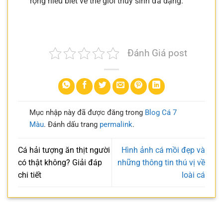
rộng hiểu biết về thế giới thủy sinh đa dạng.
Đánh Giá post
Mục nhập này đã được đăng trong
Blog Cá 7
Màu
. Đánh dấu trang
permalink
.
Cá hải tượng ăn thịt người
Hình ảnh cá mồi đẹp và
có thật không? Giải đáp
những thông tin thú vị về
chi tiết
loài cá