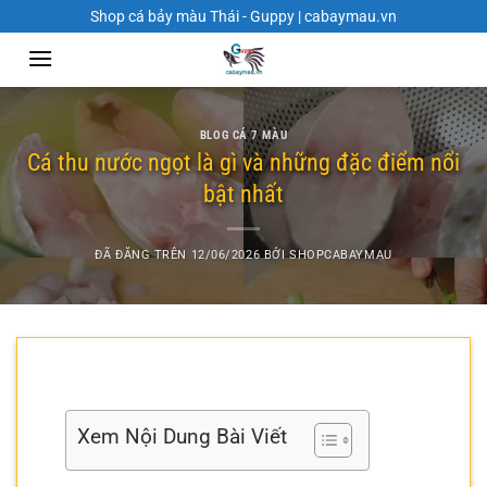
Chuyển
Shop cá bảy màu Thái - Guppy | cabaymau.vn
đến
nội
dung
BLOG CÁ 7 MÀU
Cá thu nước ngọt là gì và những đặc điểm nổi
bật nhất
ĐÃ ĐĂNG TRÊN
12/06/2026
BỞI
SHOPCABAYMAU
Xem Nội Dung Bài Viết