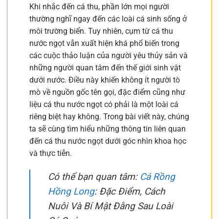
Khi nhắc đến cá thu, phần lớn mọi người
thường nghĩ ngay đến các loài cá sinh sống ở
môi trường biển. Tuy nhiên, cụm từ cá thu
nước ngọt vẫn xuất hiện khá phổ biến trong
các cuộc thảo luận của người yêu thủy sản và
những người quan tâm đến thế giới sinh vật
dưới nước. Điều này khiến không ít người tò
mò về nguồn gốc tên gọi, đặc điểm cũng như
liệu cá thu nước ngọt có phải là một loài cá
riêng biệt hay không. Trong bài viết này, chúng
ta sẽ cùng tìm hiểu những thông tin liên quan
đến cá thu nước ngọt dưới góc nhìn khoa học
và thực tiễn.
Có thể bạn quan tâm:
Cá Rồng
Hồng Long
: Đặc Điểm, Cách
Nuôi Và Bí Mật Đằng Sau Loài