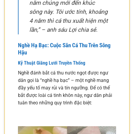
năm chúng mới đến khúc
sông này. Tôi ước tính, khoảng
4 năm thì cá thu xuất hiện một
lần,” – anh sáu Lợi chia sẻ.
Nghề Hạ Bạc: Cuộc Săn Cá Thu Trên Sông
Hậu
Kỹ Thuật Giăng Lưới Truyền Thống
Nghề đánh bắt cá thu nước ngọt được ngư
dân gọi là “nghề hạ bạc” – một nghề mang
đầy yếu tố may rủi và tín ngưỡng. Để có thể
bắt được loài cá tinh khôn này, ngư dân phải
tuân theo những quy trình đặc biệt: