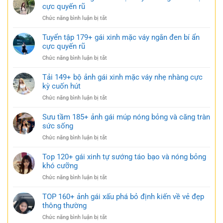
gái
cực quyến rũ
trắng
xinh
trong
ở
Chức năng bình luận bị tắt
mặc
trẻo
BST
váy
cực
101+
Tuyển tập 179+ gái xinh mặc váy ngắn đen bí ẩn
ngủ
gợi
ảnh
cực quyến rũ
nhẹ
cảm
gái
nhàng
ở
Chức năng bình luận bị tắt
xinh
nhưng
Tuyển
mặc
đầy
tập
Tải 149+ bộ ảnh gái xinh mặc váy nhẹ nhàng cực
váy
gợi
179+
kỳ cuốn hút
siêu
cảm
gái
ngắn
ở
Chức năng bình luận bị tắt
xinh
táo
Tải
mặc
bạo
149+
Sưu tầm 185+ ảnh gái múp nóng bỏng và căng tràn
váy
cực
bộ
sức sống
ngắn
quyến
ảnh
đen
rũ
ở
Chức năng bình luận bị tắt
gái
bí
Sưu
xinh
ẩn
tầm
Top 120+ gái xinh tự sướng táo bạo và nóng bỏng
mặc
cực
185+
khó cưỡng
váy
quyến
ảnh
nhẹ
rũ
ở
Chức năng bình luận bị tắt
gái
nhàng
Top
múp
cực
120+
TOP 160+ ảnh gái xấu phá bỏ định kiến về vẻ đẹp
nóng
kỳ
gái
thông thường
bỏng
cuốn
xinh
và
hút
ở
Chức năng bình luận bị tắt
tự
căng