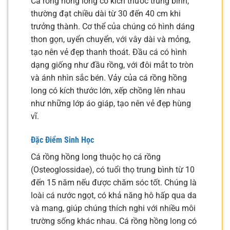
Cá rồng hồng long có kích thước trung bình,
thường đạt chiều dài từ 30 đến 40 cm khi
trưởng thành. Cơ thể của chúng có hình dáng
thon gọn, uyển chuyển, với vây dài và mỏng,
tạo nên vẻ đẹp thanh thoát. Đầu cá có hình
dạng giống như đầu rồng, với đôi mắt to tròn
và ánh nhìn sắc bén. Vảy của cá rồng hồng
long có kích thước lớn, xếp chồng lên nhau
như những lớp áo giáp, tạo nên vẻ đẹp hùng
vĩ.
Đặc Điểm Sinh Học
Cá rồng hồng long thuộc họ cá rồng
(Osteoglossidae), có tuổi thọ trung bình từ 10
đến 15 năm nếu được chăm sóc tốt. Chúng là
loài cá nước ngọt, có khả năng hô hấp qua da
và mang, giúp chúng thích nghi với nhiều môi
trường sống khác nhau. Cá rồng hồng long có