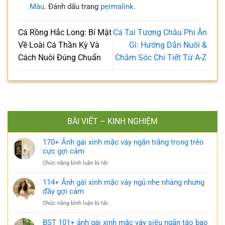
Màu
. Đánh dấu trang
permalink
.
Cá Rồng Hắc Long: Bí Mật
Cá Tai Tượng Châu Phi Ăn
Về Loài Cá Thần Kỳ Và
Gì: Hướng Dẫn Nuôi &
Cách Nuôi Đúng Chuẩn
Chăm Sóc Chi Tiết Từ A-Z
BÀI VIẾT – KINH NGHIỆM
170+ Ảnh gái xinh mặc váy ngắn trắng trong trẻo
cực gợi cảm
ở
Chức năng bình luận bị tắt
170+
Ảnh
114+ Ảnh gái xinh mặc váy ngủ nhẹ nhàng nhưng
gái
đầy gợi cảm
xinh
ở
Chức năng bình luận bị tắt
mặc
114+
váy
Ảnh
BST 101+ ảnh gái xinh mặc váy siêu ngắn táo bạo
ngắn