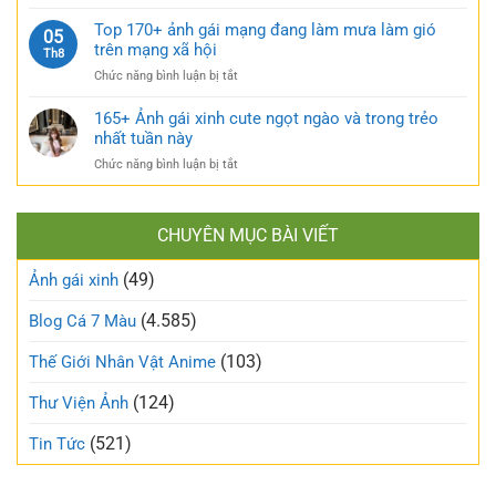
TOP
sướng
tràn
160+
Top 170+ ảnh gái mạng đang làm mưa làm gió
táo
05
sức
ảnh
trên mạng xã hội
bạo
Th8
sống
gái
và
ở
Chức năng bình luận bị tắt
xấu
nóng
Top
phá
bỏng
170+
165+ Ảnh gái xinh cute ngọt ngào và trong trẻo
bỏ
khó
ảnh
nhất tuần này
định
cưỡng
gái
kiến
ở
Chức năng bình luận bị tắt
mạng
về
165+
đang
vẻ
Ảnh
làm
đẹp
gái
mưa
thông
CHUYÊN MỤC BÀI VIẾT
xinh
làm
thường
cute
gió
(49)
ngọt
Ảnh gái xinh
trên
ngào
mạng
và
(4.585)
Blog Cá 7 Màu
xã
trong
hội
trẻo
(103)
Thế Giới Nhân Vật Anime
nhất
tuần
(124)
Thư Viện Ảnh
này
(521)
Tin Tức