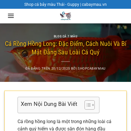
Chuyển
Shop cá bảy màu Thái - Guppy | cabaymau.vn
đến
nội
dung
BLOG CÁ 7 MÀU
Cá Rồng Hồng Long: Đặc Điểm, Cách Nuôi Và Bí
Mật Đằng Sau Loài Cá Quý
ĐÃ ĐĂNG TRÊN
20/12/2025
BỞI
SHOPCABAYMAU
Xem Nội Dung Bài Viết
Cá rồng hồng long là một trong những loài cá
cảnh quý hiếm và được săn đón hàng đầu