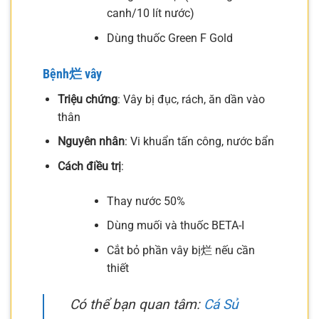
canh/10 lít nước)
Dùng thuốc Green F Gold
Bệnh烂 vây
Triệu chứng
: Vây bị đục, rách, ăn dần vào
thân
Nguyên nhân
: Vi khuẩn tấn công, nước bẩn
Cách điều trị
:
Thay nước 50%
Dùng muối và thuốc BETA-I
Cắt bỏ phần vây bị烂 nếu cần
thiết
Có thể bạn quan tâm:
Cá Sủ