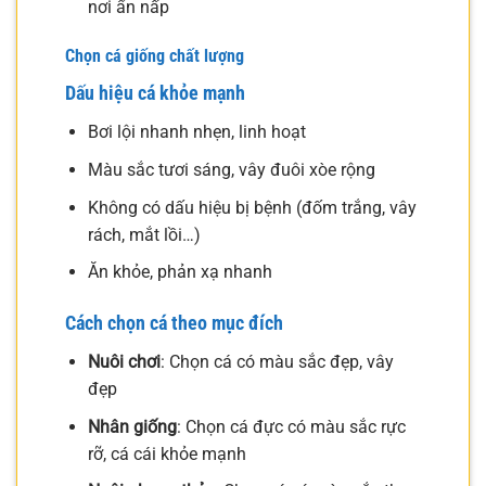
nơi ẩn nấp
Chọn cá giống chất lượng
Dấu hiệu cá khỏe mạnh
Bơi lội nhanh nhẹn, linh hoạt
Màu sắc tươi sáng, vây đuôi xòe rộng
Không có dấu hiệu bị bệnh (đốm trắng, vây
rách, mắt lồi…)
Ăn khỏe, phản xạ nhanh
Cách chọn cá theo mục đích
Nuôi chơi
: Chọn cá có màu sắc đẹp, vây
đẹp
Nhân giống
: Chọn cá đực có màu sắc rực
rỡ, cá cái khỏe mạnh