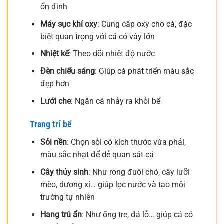
ổn định
Máy sục khí oxy
: Cung cấp oxy cho cá, đặc
biệt quan trọng với cá có vây lớn
Nhiệt kế
: Theo dõi nhiệt độ nước
Đèn chiếu sáng
: Giúp cá phát triển màu sắc
đẹp hơn
Lưới che
: Ngăn cá nhảy ra khỏi bể
Trang trí bể
Sỏi nền
: Chọn sỏi có kích thước vừa phải,
màu sắc nhạt để dễ quan sát cá
Cây thủy sinh
: Như rong đuôi chó, cây lưỡi
mèo, dương xỉ… giúp lọc nước và tạo môi
trường tự nhiên
Hang trú ẩn
: Như ống tre, đá lỗ… giúp cá có