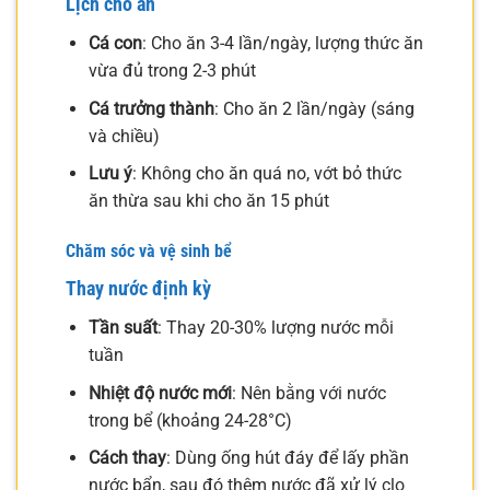
Lịch cho ăn
Cá con
: Cho ăn 3-4 lần/ngày, lượng thức ăn
vừa đủ trong 2-3 phút
Cá trưởng thành
: Cho ăn 2 lần/ngày (sáng
và chiều)
Lưu ý
: Không cho ăn quá no, vớt bỏ thức
ăn thừa sau khi cho ăn 15 phút
Chăm sóc và vệ sinh bể
Thay nước định kỳ
Tần suất
: Thay 20-30% lượng nước mỗi
tuần
Nhiệt độ nước mới
: Nên bằng với nước
trong bể (khoảng 24-28°C)
Cách thay
: Dùng ống hút đáy để lấy phần
nước bẩn, sau đó thêm nước đã xử lý clo