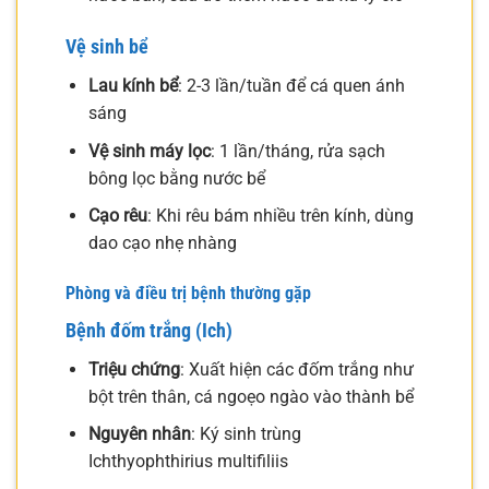
Vệ sinh bể
Lau kính bể
: 2-3 lần/tuần để cá quen ánh
sáng
Vệ sinh máy lọc
: 1 lần/tháng, rửa sạch
bông lọc bằng nước bể
Cạo rêu
: Khi rêu bám nhiều trên kính, dùng
dao cạo nhẹ nhàng
Phòng và điều trị bệnh thường gặp
Bệnh đốm trắng (Ich)
Triệu chứng
: Xuất hiện các đốm trắng như
bột trên thân, cá ngoẹo ngào vào thành bể
Nguyên nhân
: Ký sinh trùng
Ichthyophthirius multifiliis