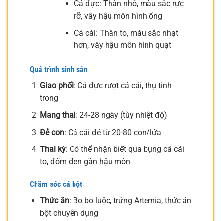
Cá đực: Thân nhỏ, màu sắc rực
rỡ, vây hậu môn hình ống
Cá cái: Thân to, màu sắc nhạt
hơn, vây hậu môn hình quạt
Quá trình sinh sản
Giao phối
: Cá đực rượt cá cái, thụ tinh
trong
Mang thai
: 24-28 ngày (tùy nhiệt độ)
Đẻ con
: Cá cái đẻ từ 20-80 con/lứa
Thai kỳ
: Có thể nhận biết qua bụng cá cái
to, đốm đen gần hậu môn
Chăm sóc cá bột
Thức ăn
: Bo bo luộc, trứng Artemia, thức ăn
bột chuyên dụng