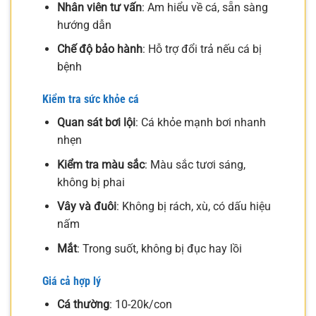
Nhân viên tư vấn
: Am hiểu về cá, sẵn sàng
hướng dẫn
Chế độ bảo hành
: Hỗ trợ đổi trả nếu cá bị
bệnh
Kiểm tra sức khỏe cá
Quan sát bơi lội
: Cá khỏe mạnh bơi nhanh
nhẹn
Kiểm tra màu sắc
: Màu sắc tươi sáng,
không bị phai
Vây và đuôi
: Không bị rách, xù, có dấu hiệu
nấm
Mắt
: Trong suốt, không bị đục hay lồi
Giá cả hợp lý
Cá thường
: 10-20k/con