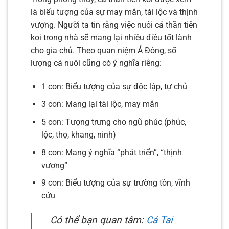
là biểu tượng của sự may mắn, tài lộc và thịnh
vượng. Người ta tin rằng việc nuôi cá thần tiên
koi trong nhà sẽ mang lại nhiều điều tốt lành
cho gia chủ. Theo quan niệm Á Đông, số
lượng cá nuôi cũng có ý nghĩa riêng:
1 con: Biểu tượng của sự độc lập, tự chủ
3 con: Mang lại tài lộc, may mắn
5 con: Tượng trưng cho ngũ phúc (phúc,
lộc, thọ, khang, ninh)
8 con: Mang ý nghĩa “phát triển”, “thịnh
vượng”
9 con: Biểu tượng của sự trường tồn, vĩnh
cửu
Có thể bạn quan tâm:
Cá Tai