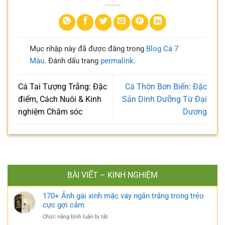
Mục nhập này đã được đăng trong
Blog Cá 7
Màu
. Đánh dấu trang
permalink
.
Cá Tai Tượng Trắng: Đặc
Cá Thờn Bơn Biển: Đặc
điểm, Cách Nuôi & Kinh
Sản Dinh Dưỡng Từ Đại
nghiệm Chăm sóc
Dương
BÀI VIẾT – KINH NGHIỆM
170+ Ảnh gái xinh mặc váy ngắn trắng trong trẻo
cực gợi cảm
ở
Chức năng bình luận bị tắt
170+