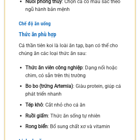
Nuôi phong thủy
: Chọn cá có màu sắc theo
ngũ hành bản mệnh
Chế độ ăn uống
Thức ăn phù hợp
Cá thần tiên koi là loài ăn tạp, bạn có thể cho
chúng ăn các loại thức ăn sau:
Thức ăn viên công nghiệp
: Dạng nổi hoặc
chìm, có sẵn trên thị trường
Bo bo (trứng Artemia)
: Giàu protein, giúp cá
phát triển nhanh
Tép khô
: Cắt nhỏ cho cá ăn
Ruồi giấm
: Thức ăn sống tự nhiên
Rong biển
: Bổ sung chất xơ và vitamin