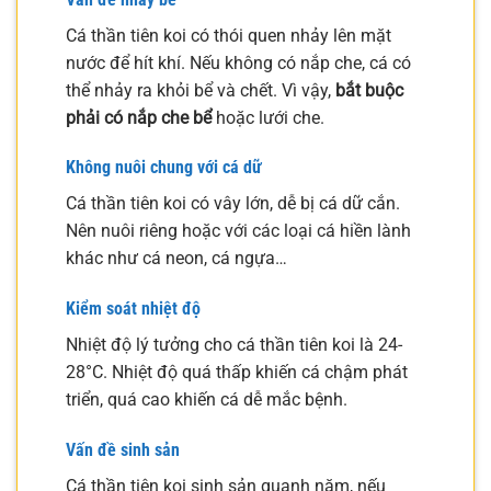
Cá thần tiên koi có thói quen nhảy lên mặt
nước để hít khí. Nếu không có nắp che, cá có
thể nhảy ra khỏi bể và chết. Vì vậy,
bắt buộc
phải có nắp che bể
hoặc lưới che.
Không nuôi chung với cá dữ
Cá thần tiên koi có vây lớn, dễ bị cá dữ cắn.
Nên nuôi riêng hoặc với các loại cá hiền lành
khác như cá neon, cá ngựa…
Kiểm soát nhiệt độ
Nhiệt độ lý tưởng cho cá thần tiên koi là 24-
28°C. Nhiệt độ quá thấp khiến cá chậm phát
triển, quá cao khiến cá dễ mắc bệnh.
Vấn đề sinh sản
Cá thần tiên koi sinh sản quanh năm, nếu