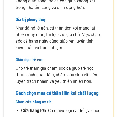
không gian sống. Bể cá còn giúp không khí
trong nhà ấm cúng và sinh động hơn.
Giá trị phong thủy
Như đã nói ở trên, cá thần tiên koi mang lại
nhiều may mắn, tài lộc cho gia chủ. Việc chăm
sóc cá hàng ngày cũng giúp rèn luyện tính
kiên nhẫn và trách nhiệm.
Giáo dục trẻ em
Cho trẻ tham gia chăm sóc cá giúp trẻ học
được cách quan tâm, chăm sóc sinh vật, rèn
luyện trách nhiệm và yêu thiên nhiên hơn.
Cách chọn mua cá thần tiên koi chất lượng
Chọn cửa hàng uy tín
Cửa hàng lớn
: Có nhiều loại cá để lựa chọn