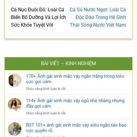
Cá Nục Đuôi Đỏ: Loài Cá
Cá Sủ Nước Ngọt: Loài Cá
Biển Bổ Dưỡng Và Lợi Ích
Độc Đáo Trong Hệ Sinh
Sức Khỏe Tuyệt Vời
Thái Sông Nước Việt Nam
BÀI VIẾT – KINH NGHIỆM
170+ Ảnh gái xinh mặc váy ngắn trắng trong trẻo
cực gợi cảm
ở
Chức năng bình luận bị tắt
170+
Ảnh
114+ Ảnh gái xinh mặc váy ngủ nhẹ nhàng nhưng
gái
đầy gợi cảm
xinh
ở
Chức năng bình luận bị tắt
mặc
114+
váy
Ảnh
BST 101+ ảnh gái xinh mặc váy siêu ngắn táo bạo
ngắn
gái
cực quyến rũ
trắng
xinh
trong