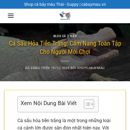
Chuyển
Shop cá bảy màu Thái - Guppy | cabaymau.vn
đến
nội
dung
BLOG CÁ 7 MÀU
Cá Sấu Hỏa Tiễn Trắng: Cẩm Nang Toàn Tập
Cho Người Mới Chơi
ĐÃ ĐĂNG TRÊN
19/12/2025
BỞI
SHOPCABAYMAU
Xem Nội Dung Bài Viết
Cá sấu hỏa tiễn trắng là một trong những loài
cá cảnh lớn được săn đón nhất hiện nay. Với