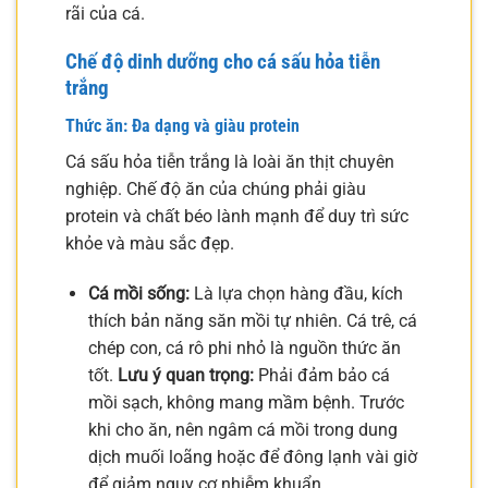
rãi của cá.
Chế độ dinh dưỡng cho cá sấu hỏa tiễn
trắng
Thức ăn: Đa dạng và giàu protein
Cá sấu hỏa tiễn trắng là loài ăn thịt chuyên
nghiệp. Chế độ ăn của chúng phải giàu
protein và chất béo lành mạnh để duy trì sức
khỏe và màu sắc đẹp.
Cá mồi sống:
Là lựa chọn hàng đầu, kích
thích bản năng săn mồi tự nhiên. Cá trê, cá
chép con, cá rô phi nhỏ là nguồn thức ăn
tốt.
Lưu ý quan trọng:
Phải đảm bảo cá
mồi sạch, không mang mầm bệnh. Trước
khi cho ăn, nên ngâm cá mồi trong dung
dịch muối loãng hoặc để đông lạnh vài giờ
để giảm nguy cơ nhiễm khuẩn.