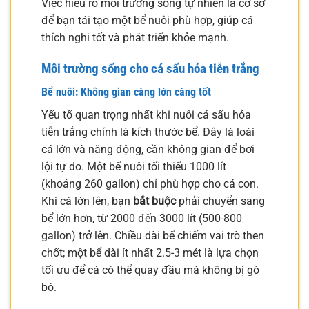
Việc hiểu rõ môi trường sống tự nhiên là cơ sở
để bạn tái tạo một bể nuôi phù hợp, giúp cá
thích nghi tốt và phát triển khỏe mạnh.
Môi trường sống cho cá sấu hỏa tiễn trắng
Bể nuôi: Không gian càng lớn càng tốt
Yếu tố quan trọng nhất khi nuôi cá sấu hỏa
tiễn trắng chính là kích thước bể. Đây là loài
cá lớn và năng động, cần không gian để bơi
lội tự do. Một bể nuôi tối thiểu 1000 lít
(khoảng 260 gallon) chỉ phù hợp cho cá con.
Khi cá lớn lên, bạn
bắt buộc
phải chuyển sang
bể lớn hơn, từ 2000 đến 3000 lít (500-800
gallon) trở lên. Chiều dài bể chiếm vai trò then
chốt; một bể dài ít nhất 2.5-3 mét là lựa chọn
tối ưu để cá có thể quay đầu mà không bị gò
bó.