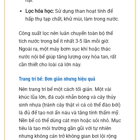
hại.
Lọc hóa học:
Sử dụng than hoạt tính để
hấp thụ tạp chất, khử mùi, làm trong nước.
Công suất lọc nên luân chuyển toàn bộ thể
tích nước trong bể ít nhất 3-5 lần mỗi giờ.
Ngoài ra, một máy bơm sục khí hoặc thác
nước nội bể giúp tăng lượng oxy hòa tan, rất
cần thiết cho loài cá lớn này.
Trang trí bể: Đơn giản nhưng hiệu quả
Nên trang trí bể một cách tối giản. Một vài
khúc lũa lớn, đá cuội nhẵn bóng và cây thủy
sinh nhựa (tránh cây thật vì cá có thể đào bới)
là đủ để tạo nơi ẩn náu và tăng tính thẩm mỹ.
Nền bể có thể dùng cát mịn hoặc sỏi nhỏ. Mục
tiêu là tạo môi trường gần gũi với tự nhiên
nhưng không cản trở không gian bơi lội rộng