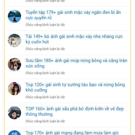
ở
Chức năng bình luận bị tắt
mặc
trẻo
BST
váy
cực
101+
Tuyển tập 179+ gái xinh mặc váy ngắn đen bí ẩn
ngủ
gợi
ảnh
cực quyến rũ
nhẹ
cảm
gái
nhàng
ở
Chức năng bình luận bị tắt
xinh
nhưng
Tuyển
mặc
đầy
tập
Tải 149+ bộ ảnh gái xinh mặc váy nhẹ nhàng cực
váy
gợi
179+
kỳ cuốn hút
siêu
cảm
gái
ngắn
ở
Chức năng bình luận bị tắt
xinh
táo
Tải
mặc
bạo
149+
Sưu tầm 185+ ảnh gái múp nóng bỏng và căng tràn
váy
cực
bộ
sức sống
ngắn
quyến
ảnh
đen
rũ
ở
Chức năng bình luận bị tắt
gái
bí
Sưu
xinh
ẩn
tầm
Top 120+ gái xinh tự sướng táo bạo và nóng bỏng
mặc
cực
185+
khó cưỡng
váy
quyến
ảnh
nhẹ
rũ
ở
Chức năng bình luận bị tắt
gái
nhàng
Top
múp
cực
120+
TOP 160+ ảnh gái xấu phá bỏ định kiến về vẻ đẹp
nóng
kỳ
gái
thông thường
bỏng
cuốn
xinh
và
hút
ở
Chức năng bình luận bị tắt
tự
căng
TOP
sướng
tràn
160+
Top 170+ ảnh gái mạng đang làm mưa làm gió
táo
05
sức