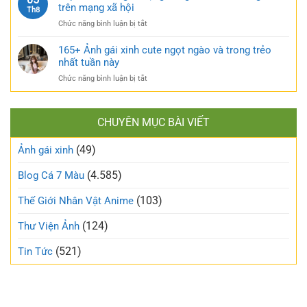
ảnh
trên mạng xã hội
bạo
Th8
sống
gái
và
ở
Chức năng bình luận bị tắt
xấu
nóng
Top
phá
bỏng
170+
165+ Ảnh gái xinh cute ngọt ngào và trong trẻo
bỏ
khó
ảnh
nhất tuần này
định
cưỡng
gái
kiến
ở
Chức năng bình luận bị tắt
mạng
về
165+
đang
vẻ
Ảnh
làm
đẹp
gái
mưa
thông
CHUYÊN MỤC BÀI VIẾT
xinh
làm
thường
cute
gió
(49)
ngọt
Ảnh gái xinh
trên
ngào
mạng
và
(4.585)
Blog Cá 7 Màu
xã
trong
hội
trẻo
(103)
Thế Giới Nhân Vật Anime
nhất
tuần
(124)
Thư Viện Ảnh
này
(521)
Tin Tức