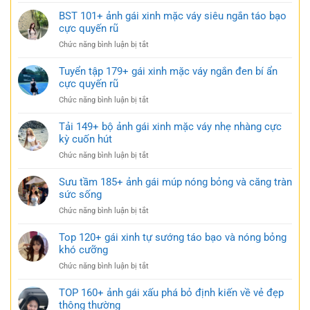
114+
váy
Ảnh
BST 101+ ảnh gái xinh mặc váy siêu ngắn táo bạo
ngắn
gái
cực quyến rũ
trắng
xinh
trong
ở
Chức năng bình luận bị tắt
mặc
trẻo
BST
váy
cực
101+
Tuyển tập 179+ gái xinh mặc váy ngắn đen bí ẩn
ngủ
gợi
ảnh
cực quyến rũ
nhẹ
cảm
gái
nhàng
ở
Chức năng bình luận bị tắt
xinh
nhưng
Tuyển
mặc
đầy
tập
Tải 149+ bộ ảnh gái xinh mặc váy nhẹ nhàng cực
váy
gợi
179+
kỳ cuốn hút
siêu
cảm
gái
ngắn
ở
Chức năng bình luận bị tắt
xinh
táo
Tải
mặc
bạo
149+
Sưu tầm 185+ ảnh gái múp nóng bỏng và căng tràn
váy
cực
bộ
sức sống
ngắn
quyến
ảnh
đen
rũ
ở
Chức năng bình luận bị tắt
gái
bí
Sưu
xinh
ẩn
tầm
Top 120+ gái xinh tự sướng táo bạo và nóng bỏng
mặc
cực
185+
khó cưỡng
váy
quyến
ảnh
nhẹ
rũ
ở
Chức năng bình luận bị tắt
gái
nhàng
Top
múp
cực
120+
TOP 160+ ảnh gái xấu phá bỏ định kiến về vẻ đẹp
nóng
kỳ
gái
thông thường
bỏng
cuốn