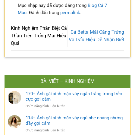
Mục nhập này đã được đăng trong
Blog Cá 7
Màu
. Đánh dấu trang
permalink
.
Kinh Nghiệm Phân Biệt Cá
Cá Betta Mái Căng Trứng
Thần Tiên Trống Mái Hiệu
Và Dấu Hiệu Dễ Nhận Biết
Quả
BÀI VIẾT – KINH NGHIỆM
170+ Ảnh gái xinh mặc váy ngắn trắng trong trẻo
cực gợi cảm
ở
Chức năng bình luận bị tắt
170+
Ảnh
114+ Ảnh gái xinh mặc váy ngủ nhẹ nhàng nhưng
gái
đầy gợi cảm
xinh
ở
Chức năng bình luận bị tắt
mặc