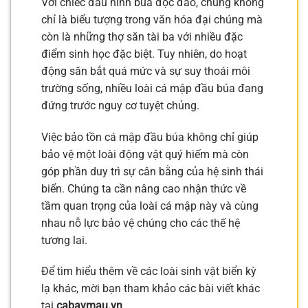
Với chiếc đầu hình búa độc đáo, chúng không
chỉ là biểu tượng trong văn hóa đại chúng mà
còn là những thợ săn tài ba với nhiều đặc
điểm sinh học đặc biệt. Tuy nhiên, do hoạt
động săn bắt quá mức và sự suy thoái môi
trường sống, nhiều loài cá mập đầu búa đang
đứng trước nguy cơ tuyệt chủng.
Việc bảo tồn cá mập đầu búa không chỉ giúp
bảo vệ một loài động vật quý hiếm mà còn
góp phần duy trì sự cân bằng của hệ sinh thái
biển. Chúng ta cần nâng cao nhận thức về
tầm quan trọng của loài cá mập này và cùng
nhau nỗ lực bảo vệ chúng cho các thế hệ
tương lai.
Để tìm hiểu thêm về các loài sinh vật biển kỳ
lạ khác, mời bạn tham khảo các bài viết khác
tại
cabaymau.vn
.