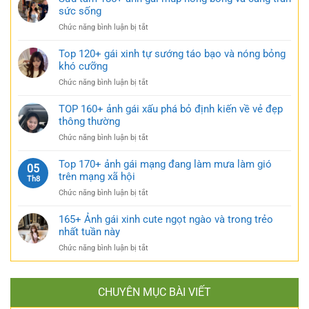
cực
bộ
sức sống
ngắn
quyến
ảnh
đen
rũ
ở
Chức năng bình luận bị tắt
gái
bí
Sưu
xinh
ẩn
tầm
Top 120+ gái xinh tự sướng táo bạo và nóng bỏng
mặc
cực
185+
khó cưỡng
váy
quyến
ảnh
nhẹ
rũ
ở
Chức năng bình luận bị tắt
gái
nhàng
Top
múp
cực
120+
TOP 160+ ảnh gái xấu phá bỏ định kiến về vẻ đẹp
nóng
kỳ
gái
thông thường
bỏng
cuốn
xinh
và
hút
ở
Chức năng bình luận bị tắt
tự
căng
TOP
sướng
tràn
160+
Top 170+ ảnh gái mạng đang làm mưa làm gió
táo
05
sức
ảnh
trên mạng xã hội
bạo
Th8
sống
gái
và
ở
Chức năng bình luận bị tắt
xấu
nóng
Top
phá
bỏng
170+
165+ Ảnh gái xinh cute ngọt ngào và trong trẻo
bỏ
khó
ảnh
nhất tuần này
định
cưỡng
gái
kiến
ở
Chức năng bình luận bị tắt
mạng
về
165+
đang
vẻ
Ảnh
làm
đẹp
gái
mưa
thông
CHUYÊN MỤC BÀI VIẾT
xinh
làm
thường
cute