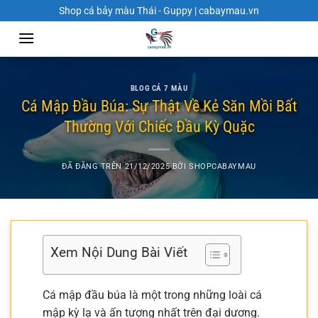
Chuyển
Shop cá bảy màu Thái - Guppy | cabaymau.vn
đến
nội
dung
BLOG CÁ 7 MÀU
Cá Mập Đầu Búa: Sự Thật Về Kẻ Săn Mồi Bất
Thường Với Chiếc Đầu Kỳ Quặc
ĐÃ ĐĂNG TRÊN
21/12/2025
BỞI
SHOPCABAYMAU
Xem Nội Dung Bài Viết
Cá mập đầu búa là một trong những loài cá
mập kỳ lạ và ấn tượng nhất trên đại dương.