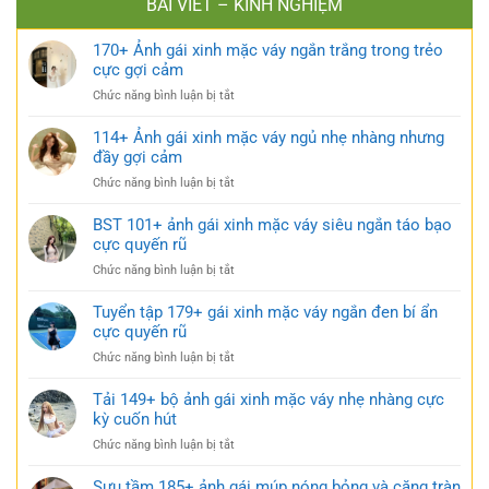
BÀI VIẾT – KINH NGHIỆM
170+ Ảnh gái xinh mặc váy ngắn trắng trong trẻo
cực gợi cảm
ở
Chức năng bình luận bị tắt
170+
Ảnh
114+ Ảnh gái xinh mặc váy ngủ nhẹ nhàng nhưng
gái
đầy gợi cảm
xinh
ở
Chức năng bình luận bị tắt
mặc
114+
váy
Ảnh
BST 101+ ảnh gái xinh mặc váy siêu ngắn táo bạo
ngắn
gái
cực quyến rũ
trắng
xinh
trong
ở
Chức năng bình luận bị tắt
mặc
trẻo
BST
váy
cực
101+
Tuyển tập 179+ gái xinh mặc váy ngắn đen bí ẩn
ngủ
gợi
ảnh
cực quyến rũ
nhẹ
cảm
gái
nhàng
ở
Chức năng bình luận bị tắt
xinh
nhưng
Tuyển
mặc
đầy
tập
Tải 149+ bộ ảnh gái xinh mặc váy nhẹ nhàng cực
váy
gợi
179+
kỳ cuốn hút
siêu
cảm
gái
ngắn
ở
Chức năng bình luận bị tắt
xinh
táo
Tải
mặc
bạo
149+
Sưu tầm 185+ ảnh gái múp nóng bỏng và căng tràn
váy