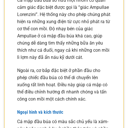
Cá mập đầu búa sở hữu một nhóm cơ quan
cảm giác đặc biệt được gọi là “giác Ampullae
Lorenzini”. Hệ thống này cho phép chúng phát
hiện ra những xung điện từ cực nhỏ phát ra từ
cơ thể con mồi. Độ nhạy bén của giác
Ampullae ở cá mập đầu búa khá cao, giúp
chúng dễ dàng tìm thấy những bữa ăn yêu
thích như cá đuối, ngay cả khi những con mồi
lì lợm này đã ẩn náu kỹ dưới cát.
Ngoài ra, cơ bắp đặc biệt ở phần đầu cho
phép chiếc đầu búa có thể di chuyển lên
xuống rất linh hoạt. Điều này giúp cá mập có
thể điều chỉnh hướng đi nhanh chóng và tấn
công con mồi một cách chính xác.
Ngoại hình và kích thước
Cá mập đầu búa có màu sắc chủ yếu là xám-