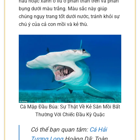
nâu hoặc xanh ô liu ở phần thân trên và phần
bụng dưới màu trắng. Màu sắc này giúp
chúng ngụy trang tốt dưới nước, tránh khỏi sự
chú ý của cả con mồi và kẻ thù.
Cá Mập Đầu Búa: Sự Thật Về Kẻ Săn Mồi Bất
Thường Với Chiếc Đầu Kỳ Quặc
Có thể bạn quan tâm:
Cá Hải
Tượng Long
Hoàng Dã: Toàn