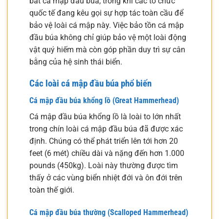
bắt cá mập đầu búa, trong khi các tổ chức
quốc tế đang kêu gọi sự hợp tác toàn cầu để
bảo vệ loài cá mập này. Việc bảo tồn cá mập
đầu búa không chỉ giúp bảo vệ một loài động
vật quý hiếm mà còn góp phần duy trì sự cân
bằng của hệ sinh thái biển.
Các loài cá mập đầu búa phổ biến
Cá mập đầu búa khổng lồ (Great Hammerhead)
Cá mập đầu búa khổng lồ là loài to lớn nhất
trong chín loài cá mập đầu búa đã được xác
định. Chúng có thể phát triển lên tới hơn 20
feet (6 mét) chiều dài và nặng đến hơn 1.000
pounds (450kg). Loài này thường được tìm
thấy ở các vùng biển nhiệt đới và ôn đới trên
toàn thế giới.
Cá mập đầu búa thường (Scalloped Hammerhead)