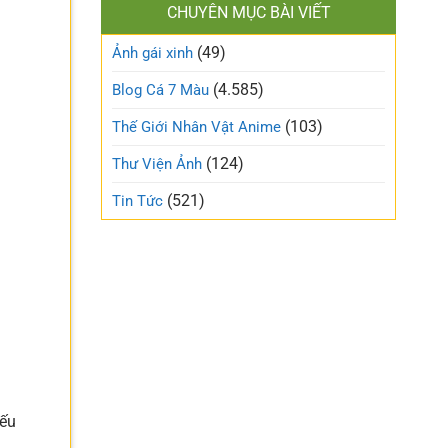
làm
CHUYÊN MỤC BÀI VIẾT
xinh
gió
cute
trên
(49)
ngọt
Ảnh gái xinh
mạng
ngào
xã
và
(4.585)
Blog Cá 7 Màu
hội
trong
trẻo
(103)
Thế Giới Nhân Vật Anime
nhất
tuần
(124)
Thư Viện Ảnh
này
(521)
Tin Tức
yếu