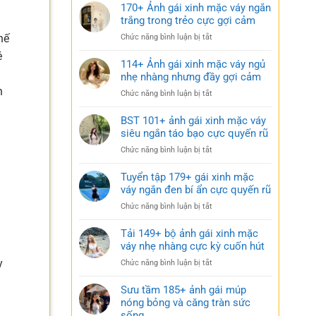
170+ Ảnh gái xinh mặc váy ngắn
trắng trong trẻo cực gợi cảm
hế
ở
Chức năng bình luận bị tắt
170+
é
Ảnh
114+ Ảnh gái xinh mặc váy ngủ
gái
nhẹ nhàng nhưng đầy gợi cảm
xinh
n
ở
Chức năng bình luận bị tắt
mặc
114+
váy
Ảnh
BST 101+ ảnh gái xinh mặc váy
ngắn
gái
siêu ngắn táo bạo cực quyến rũ
trắng
xinh
trong
ở
Chức năng bình luận bị tắt
mặc
trẻo
BST
váy
cực
101+
Tuyển tập 179+ gái xinh mặc
ngủ
gợi
ảnh
váy ngắn đen bí ẩn cực quyến rũ
nhẹ
cảm
gái
nhàng
ở
Chức năng bình luận bị tắt
xinh
nhưng
Tuyển
mặc
đầy
tập
Tải 149+ bộ ảnh gái xinh mặc
váy
gợi
179+
váy nhẹ nhàng cực kỳ cuốn hút
siêu
cảm
gái
ngắn
y
ở
Chức năng bình luận bị tắt
xinh
táo
Tải
mặc
bạo
149+
Sưu tầm 185+ ảnh gái múp
váy
cực
bộ
nóng bỏng và căng tràn sức
ngắn
quyến
ảnh
sống
đen