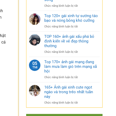
rũ
gái
bí
ở
Chức năng bình luận bị tắt
xinh
ẩn
Sưu
nh
mặc
cực
tầm
Top 120+ gái xinh tự sướng táo
váy
n
quyến
185+
bạo và nóng bỏng khó cưỡng
nhẹ
rũ
ảnh
nhàng
ở
Chức năng bình luận bị tắt
gái
cực
Top
múp
kỳ
chật
120+
TOP 160+ ảnh gái xấu phá bỏ
nóng
cuốn
gái
định kiến về vẻ đẹp thông
bỏng
n cá
hút
xinh
thường
và
tự
căng
ở
Chức năng bình luận bị tắt
sướng
tràn
TOP
táo
sức
160+
Top 170+ ảnh gái mạng đang
bạo
05
sống
ảnh
làm mưa làm gió trên mạng xã
và
Th8
gái
nóng
hội
xấu
bỏng
ở
Chức năng bình luận bị tắt
phá
khó
Top
bỏ
cưỡng
170+
165+ Ảnh gái xinh cute ngọt
định
ảnh
ngào và trong trẻo nhất tuần
kiến
gái
về
này
mạng
vẻ
ở
Chức năng bình luận bị tắt
đang
đẹp
165+
làm
thông
Ảnh
mưa
thường
gái