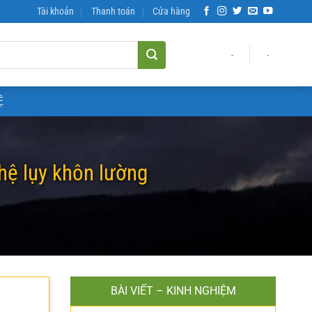
Tài khoản
Thanh toán
Cửa hàng
-
-
Ệ
hệ lụy khôn lường
BÀI VIẾT – KINH NGHIỆM