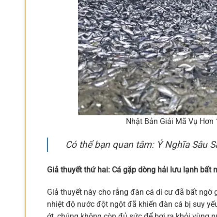
Nhật Bản Giải Mã Vụ Hơn 1
Có thể bạn quan tâm: Ý Nghĩa Sâu 
Giả thuyết thứ hai: Cá gặp dòng hải lưu lạnh bất 
Giả thuyết này cho rằng đàn cá di cư đã bất ngờ 
nhiệt độ nước đột ngột đã khiến đàn cá bị suy yế
ớt, chúng không còn đủ sức để bơi ra khỏi vùng nư