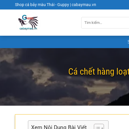
Chuyển
Shop cá bảy màu Thái - Guppy | cabaymau.vn
đến
nội
dung
Cá chết hàng loạ
Xem Nội Dung Bài Viết