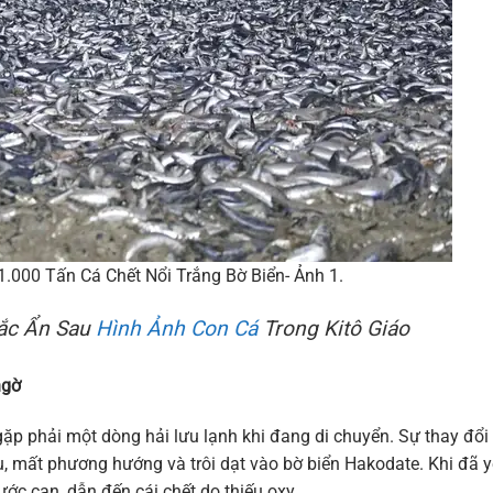
.000 Tấn Cá Chết Nổi Trắng Bờ Biển- Ảnh 1.
Sắc Ẩn Sau
Hình Ảnh Con Cá
Trong Kitô Giáo
ngờ
gặp phải một dòng hải lưu lạnh khi đang di chuyển. Sự thay đổi
u, mất phương hướng và trôi dạt vào bờ biển Hakodate. Khi đã 
ớc cạn, dẫn đến cái chết do thiếu oxy.