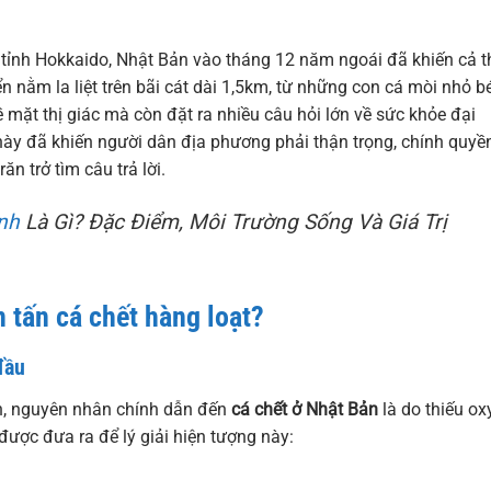
 tỉnh Hokkaido, Nhật Bản vào tháng 12 năm ngoái đã khiến cả t
n nằm la liệt trên bãi cát dài 1,5km, từ những con cá mòi nhỏ b
 mặt thị giác mà còn đặt ra nhiều câu hỏi lớn về sức khỏe đại
này đã khiến người dân địa phương phải thận trọng, chính quyề
n trở tìm câu trả lời.
nh
Là Gì? Đặc Điểm, Môi Trường Sống Và Giá Trị
tấn cá chết hàng loạt?
đầu
ản, nguyên nhân chính dẫn đến
cá chết ở Nhật Bản
là do thiếu ox
được đưa ra để lý giải hiện tượng này: