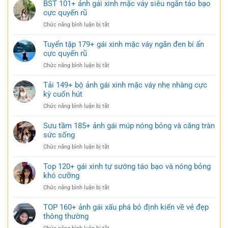
Ảnh
BST 101+ ảnh gái xinh mặc váy siêu ngắn táo bạo
ngắn
gái
cực quyến rũ
trắng
xinh
trong
ở
Chức năng bình luận bị tắt
mặc
trẻo
BST
váy
cực
101+
Tuyển tập 179+ gái xinh mặc váy ngắn đen bí ẩn
ngủ
gợi
ảnh
cực quyến rũ
nhẹ
cảm
gái
nhàng
ở
Chức năng bình luận bị tắt
xinh
nhưng
Tuyển
mặc
đầy
tập
Tải 149+ bộ ảnh gái xinh mặc váy nhẹ nhàng cực
váy
gợi
179+
kỳ cuốn hút
siêu
cảm
gái
ngắn
ở
Chức năng bình luận bị tắt
xinh
táo
Tải
mặc
bạo
149+
Sưu tầm 185+ ảnh gái múp nóng bỏng và căng tràn
váy
cực
bộ
sức sống
ngắn
quyến
ảnh
đen
rũ
ở
Chức năng bình luận bị tắt
gái
bí
Sưu
xinh
ẩn
tầm
Top 120+ gái xinh tự sướng táo bạo và nóng bỏng
mặc
cực
185+
khó cưỡng
váy
quyến
ảnh
nhẹ
rũ
ở
Chức năng bình luận bị tắt
gái
nhàng
Top
múp
cực
120+
TOP 160+ ảnh gái xấu phá bỏ định kiến về vẻ đẹp
nóng
kỳ
gái
thông thường
bỏng
cuốn
xinh
và
hút
ở