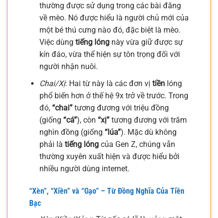
thường được sử dụng trong các bài đăng
về mèo. Nó được hiểu là người chủ mới của
một bé thú cưng nào đó, đặc biệt là mèo.
Việc dùng
tiếng lóng
này vừa giữ được sự
kín đáo, vừa thể hiện sự tôn trọng đối với
người nhận nuôi.
Chai/Xị
: Hai từ này là các đơn vị
tiền
lóng
phổ biến hơn ở thế hệ 9x trở về trước. Trong
đó,
“chai”
tương đương với triệu đồng
(giống
“cá”
), còn
“xị”
tương đương với trăm
nghìn đồng (giống
“lúa”
). Mặc dù không
phải là
tiếng lóng
của Gen Z, chúng vẫn
thường xuyên xuất hiện và được hiểu bởi
nhiều người dùng internet.
“Xèn”, “Xiền” và “Gạo” – Từ Đồng Nghĩa Của Tiền
Bạc