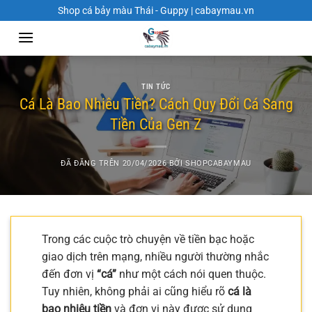
Chuyển
Shop cá bảy màu Thái - Guppy | cabaymau.vn
đến
nội
dung
TIN TỨC
Cá Là Bao Nhiêu Tiền? Cách Quy Đổi Cá Sang
Tiền Của Gen Z
ĐÃ ĐĂNG TRÊN
20/04/2026
BỞI
SHOPCABAYMAU
Trong các cuộc trò chuyện về tiền bạc hoặc
giao dịch trên mạng, nhiều người thường nhắc
đến đơn vị
“cá”
như một cách nói quen thuộc.
Tuy nhiên, không phải ai cũng hiểu rõ
cá là
bao nhiêu tiền
và đơn vị này được sử dụng