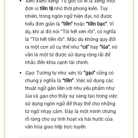
Xèn/Xiền/Xẻng
: Từ gốc có lẽ là
xẻng
, một
đơn vị
tiền tệ
nhỏ thời phong kiến. Tuy
nhiên, trong ngôn ngữ hiện đại, nó được
hiểu đơn giản là
“tiền”
hoặc
“tiền bạc”
. Ví
dụ, khi ai đó nói “Tôi hết xèn rồi”, có nghĩa
là “Tôi hết tiền rồi”. Mặc dù không quy đổi
ra một con số cụ thể như
“cá”
hay
“lúa”
, nó
vẫn là một từ được sử dụng rộng rãi để
nhắc đến khía cạnh tài chính.
Gạo
: Tương tự như
xèn
, từ
“gạo”
cũng có
chung ý nghĩa là
“tiền”
. Việc sử dụng các
thuật ngữ gắn liền với nhu yếu phẩm như
lúa
và
gạo
cho thấy sự sáng tạo trong việc
sử dụng ngôn ngữ để thay thế cho những
từ ngữ nhạy cảm. Đây là một minh chứng
rõ ràng cho sự linh hoạt và hài hước của
văn hóa giao tiếp trực tuyến.