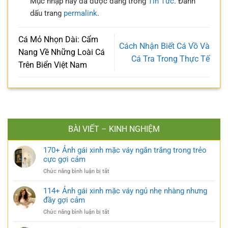
Mục nhập này đã được đăng trong
Tin Tức
. Đánh
dấu trang
permalink
.
Cá Mỏ Nhọn Dài: Cẩm
Cách Nhận Biết Cá Vồ Và
Nang Về Những Loài Cá
Cá Tra Trong Thực Tế
Trên Biển Việt Nam
BÀI VIẾT – KINH NGHIỆM
170+ Ảnh gái xinh mặc váy ngắn trắng trong trẻo
cực gợi cảm
ở
Chức năng bình luận bị tắt
170+
Ảnh
114+ Ảnh gái xinh mặc váy ngủ nhẹ nhàng nhưng
gái
đầy gợi cảm
xinh
ở
Chức năng bình luận bị tắt
mặc
114+
váy