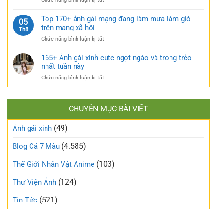
Chức năng bình luận bị tắt
tự
căng
TOP
sướng
tràn
160+
Top 170+ ảnh gái mạng đang làm mưa làm gió
táo
05
sức
ảnh
trên mạng xã hội
bạo
Th8
sống
gái
và
ở
Chức năng bình luận bị tắt
xấu
nóng
Top
phá
bỏng
170+
165+ Ảnh gái xinh cute ngọt ngào và trong trẻo
bỏ
khó
ảnh
nhất tuần này
định
cưỡng
gái
kiến
ở
Chức năng bình luận bị tắt
mạng
về
165+
đang
vẻ
Ảnh
làm
đẹp
gái
mưa
thông
CHUYÊN MỤC BÀI VIẾT
xinh
làm
thường
cute
gió
(49)
ngọt
Ảnh gái xinh
trên
ngào
mạng
và
(4.585)
Blog Cá 7 Màu
xã
trong
hội
trẻo
(103)
Thế Giới Nhân Vật Anime
nhất
tuần
(124)
Thư Viện Ảnh
này
(521)
Tin Tức