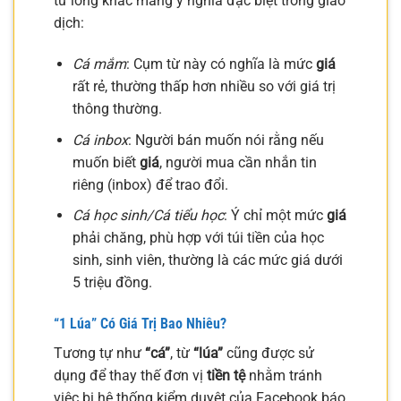
từ lóng khác mang ý nghĩa đặc biệt trong giao
dịch:
Cá mắm
: Cụm từ này có nghĩa là mức
giá
rất rẻ, thường thấp hơn nhiều so với giá trị
thông thường.
Cá inbox
: Người bán muốn nói rằng nếu
muốn biết
giá
, người mua cần nhắn tin
riêng (inbox) để trao đổi.
Cá học sinh/Cá tiểu học
: Ý chỉ một mức
giá
phải chăng, phù hợp với túi tiền của học
sinh, sinh viên, thường là các mức giá dưới
5 triệu đồng.
“1 Lúa” Có Giá Trị Bao Nhiêu?
Tương tự như
“cá”
, từ
“lúa”
cũng được sử
dụng để thay thế đơn vị
tiền tệ
nhằm tránh
việc bị hệ thống kiểm duyệt của Facebook báo