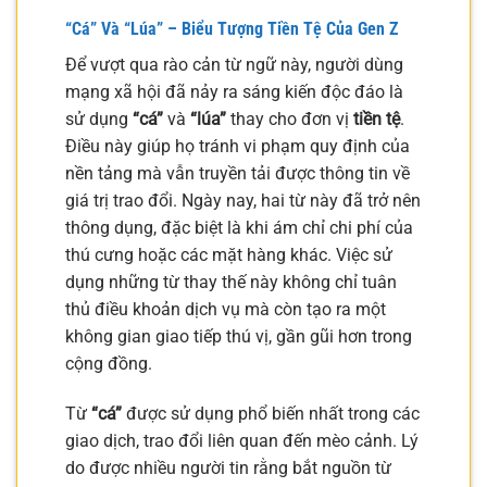
“Cá” Và “Lúa” – Biểu Tượng Tiền Tệ Của Gen Z
Để vượt qua rào cản từ ngữ này, người dùng
mạng xã hội đã nảy ra sáng kiến độc đáo là
sử dụng
“cá”
và
“lúa”
thay cho đơn vị
tiền tệ
.
Điều này giúp họ tránh vi phạm quy định của
nền tảng mà vẫn truyền tải được thông tin về
giá trị trao đổi. Ngày nay, hai từ này đã trở nên
thông dụng, đặc biệt là khi ám chỉ chi phí của
thú cưng hoặc các mặt hàng khác. Việc sử
dụng những từ thay thế này không chỉ tuân
thủ điều khoản dịch vụ mà còn tạo ra một
không gian giao tiếp thú vị, gần gũi hơn trong
cộng đồng.
Từ
“cá”
được sử dụng phổ biến nhất trong các
giao dịch, trao đổi liên quan đến mèo cảnh. Lý
do được nhiều người tin rằng bắt nguồn từ