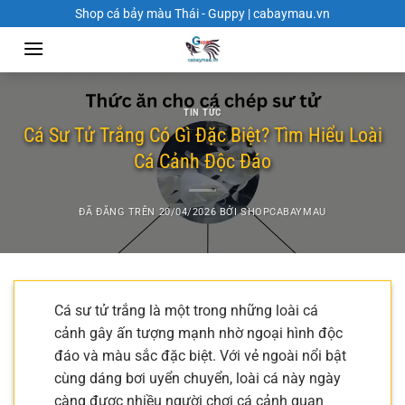
Chuyển
Shop cá bảy màu Thái - Guppy | cabaymau.vn
đến
nội
dung
TIN TỨC
Cá Sư Tử Trắng Có Gì Đặc Biệt? Tìm Hiểu Loài
Cá Cảnh Độc Đáo
ĐÃ ĐĂNG TRÊN
20/04/2026
BỞI
SHOPCABAYMAU
Cá sư tử trắng là một trong những loài cá
cảnh gây ấn tượng mạnh nhờ ngoại hình độc
đáo và màu sắc đặc biệt. Với vẻ ngoài nổi bật
cùng dáng bơi uyển chuyển, loài cá này ngày
càng được nhiều người chơi cá cảnh quan