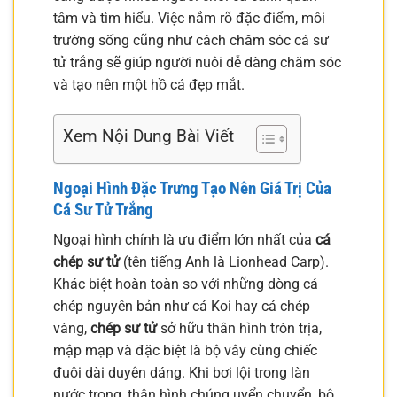
tâm và tìm hiểu. Việc nắm rõ đặc điểm, môi
trường sống cũng như cách chăm sóc cá sư
tử trắng sẽ giúp người nuôi dễ dàng chăm sóc
và tạo nên một hồ cá đẹp mắt.
Xem Nội Dung Bài Viết
Ngoại Hình Đặc Trưng Tạo Nên Giá Trị Của
Cá Sư Tử Trắng
Ngoại hình chính là ưu điểm lớn nhất của
cá
chép sư tử
(tên tiếng Anh là Lionhead Carp).
Khác biệt hoàn toàn so với những dòng cá
chép nguyên bản như cá Koi hay cá chép
vàng,
chép sư tử
sở hữu thân hình tròn trịa,
mập mạp và đặc biệt là bộ vây cùng chiếc
đuôi dài duyên dáng. Khi bơi lội trong làn
nước trong, thân hình chúng uyển chuyển, bộ