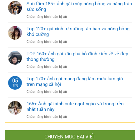
149+
Sưu tầm 185+ ảnh gái múp nóng bỏng và căng tràn
váy
cực
bộ
sức sống
ngắn
quyến
ảnh
đen
rũ
ở
Chức năng bình luận bị tắt
gái
bí
Sưu
xinh
ẩn
tầm
Top 120+ gái xinh tự sướng táo bạo và nóng bỏng
mặc
cực
185+
khó cưỡng
váy
quyến
ảnh
nhẹ
rũ
ở
Chức năng bình luận bị tắt
gái
nhàng
Top
múp
cực
120+
TOP 160+ ảnh gái xấu phá bỏ định kiến về vẻ đẹp
nóng
kỳ
gái
thông thường
bỏng
cuốn
xinh
và
hút
ở
Chức năng bình luận bị tắt
tự
căng
TOP
sướng
tràn
160+
Top 170+ ảnh gái mạng đang làm mưa làm gió
táo
05
sức
ảnh
trên mạng xã hội
bạo
Th8
sống
gái
và
ở
Chức năng bình luận bị tắt
xấu
nóng
Top
phá
bỏng
170+
165+ Ảnh gái xinh cute ngọt ngào và trong trẻo
bỏ
khó
ảnh
nhất tuần này
định
cưỡng
gái
kiến
ở
Chức năng bình luận bị tắt
mạng
về
165+
đang
vẻ
Ảnh
làm
đẹp
gái
mưa
thông
CHUYÊN MỤC BÀI VIẾT
xinh
làm