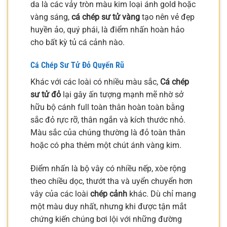
da là các vảy tròn màu kim loại ánh gold hoặc
vàng sáng,
cá chép sư tử vàng
tạo nên vẻ đẹp
huyền ảo, quý phái, là điểm nhấn hoàn hảo
cho bất kỳ tủ cá cảnh nào.
Cá Chép Sư Tử Đỏ Quyến Rũ
Khác với các loài có nhiều màu sắc,
Cá chép
sư tử đỏ
lại gây ấn tượng mạnh mẽ nhờ sở
hữu bộ cánh full toàn thân hoàn toàn bằng
sắc đỏ rực rỡ, thân ngắn và kích thước nhỏ.
Màu sắc của chúng thường là đỏ toàn thân
hoặc có pha thêm một chút ánh vàng kim.
Điểm nhấn là bộ vây có nhiều nếp, xòe rộng
theo chiều dọc, thướt tha và uyển chuyển hơn
vây của các loài
chép cảnh
khác. Dù chỉ mang
một màu duy nhất, nhưng khi được tận mắt
chứng kiến chúng bơi lội với những đường