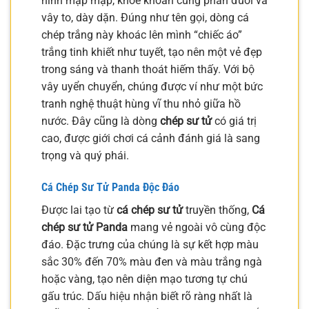
hình mập mạp, khỏe khoắn cùng phần đuôi và
vây to, dày dặn. Đúng như tên gọi, dòng cá
chép trắng này khoác lên mình “chiếc áo”
trắng tinh khiết như tuyết, tạo nên một vẻ đẹp
trong sáng và thanh thoát hiếm thấy. Với bộ
vây uyển chuyển, chúng được ví như một bức
tranh nghệ thuật hùng vĩ thu nhỏ giữa hồ
nước. Đây cũng là dòng
chép sư tử
có giá trị
cao, được giới chơi cá cảnh đánh giá là sang
trọng và quý phái.
Cá Chép Sư Tử Panda Độc Đáo
Được lai tạo từ
cá chép sư tử
truyền thống,
Cá
chép sư tử Panda
mang vẻ ngoài vô cùng độc
đáo. Đặc trưng của chúng là sự kết hợp màu
sắc 30% đến 70% màu đen và màu trắng ngà
hoặc vàng, tạo nên diện mạo tương tự chú
gấu trúc. Dấu hiệu nhận biết rõ ràng nhất là