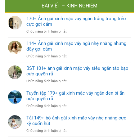
BÀI VIẾT – KINH NGHIỆM
170+ Ảnh gái xinh mặc váy ngắn trắng trong trẻo
cực gợi cảm
ở
Chức năng bình luận bị tắt
170+
Ảnh
114+ Ảnh gái xinh mặc váy ngủ nhẹ nhàng nhưng
gái
đầy gợi cảm
xinh
ở
Chức năng bình luận bị tắt
mặc
114+
váy
Ảnh
BST 101+ ảnh gái xinh mặc váy siêu ngắn táo bạo
ngắn
gái
cực quyến rũ
trắng
xinh
trong
ở
Chức năng bình luận bị tắt
mặc
trẻo
BST
váy
cực
101+
Tuyển tập 179+ gái xinh mặc váy ngắn đen bí ẩn
ngủ
gợi
ảnh
cực quyến rũ
nhẹ
cảm
gái
nhàng
ở
Chức năng bình luận bị tắt
xinh
nhưng
Tuyển
mặc
đầy
tập
Tải 149+ bộ ảnh gái xinh mặc váy nhẹ nhàng cực
váy
gợi
179+
kỳ cuốn hút
siêu
cảm
gái
ngắn
ở
Chức năng bình luận bị tắt
xinh
táo
Tải
mặc
bạo