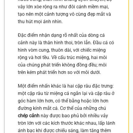
vây lớn xòe rộng ra như đôi cánh mềm mại,
tạo nên một cảnh tượng vô cùng đẹp mắt và
thu hút mọi ánh nhìn.
Đặc điểm nhận dạng rõ nhất của dòng cá
cảnh này là thân hình thoi, tròn lẳn. Đầu cá có
hình vòm cung, thuôn dài, với chiếc miệng
rộng và hơi tều. Về cấu trúc miệng, hai môi
của chúng phát triển không đồng đều; môi
trên kém phát triển hơn so với môi dưới.
Một điểm nhấn khác là hai cặp râu đặc trưng:
một cặp râu từ miệng cá ngắn lại và cặp râu ở
góc hàm lớn hơn, có thể bằng hoặc lớn hơn
đường kính mắt cá. Cơ thể của những chú
chép cảnh
này được bao phủ bởi nhiều vảy
tròn lớn với các kích thước khác nhau, lấp lánh
ánh bạc khi được chiếu sáng, làm tăng thêm