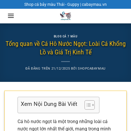
Chuyển
Shop cá bảy màu Thái - Guppy | cabaymau.vn
đến
nội
dung
BLOG CÁ 7 MÀU
Tổng quan về Cá Hô Nước Ngọt: Loài Cá Khổng
Lồ và Giá Trị Kinh Tế
ĐÃ ĐĂNG TRÊN
21/12/2025
BỞI
SHOPCABAYMAU
Xem Nội Dung Bài Viết
Cá hô nước ngọt là một trong những loài cá
nước ngọt lớn nhất thế giới, mang trong mình