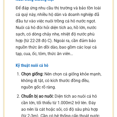
Để đáp ứng nhu cầu thị trường và bảo tồn loài
cá quý này, nhiều hộ dân và doanh nghiệp đã
đầu tư vào việc nuôi trồng cá hô nước ngọt.
Nuôi cá hô đòi hỏi diện tích ao, hồ lớn, nước
sạch, có dòng chảy nhẹ, nhiệt độ nước phù
hợp (từ 22-28 độ C). Ngoài ra, cần đảm bảo
nguồn thức ăn dồi dào, bao gồm các loại cá
tạp, cua, ốc, tôm, thức ăn viên…
Kỹ thuật nuôi cá hô
Chọn giống:
Nên chọn cá giống khỏe mạnh,
không dị tật, có kích thước đồng đều,
nguồn gốc rõ ràng.
Chuẩn bị ao nuôi:
Diện tích ao nuôi cá hô
cần lớn, tối thiểu từ 1.000m2 trở lên. Đáy
ao nên là cát hoặc sỏi, có độ sâu phù hợp
(từ 2-3m). Cần có hệ thống cấp thoát nước