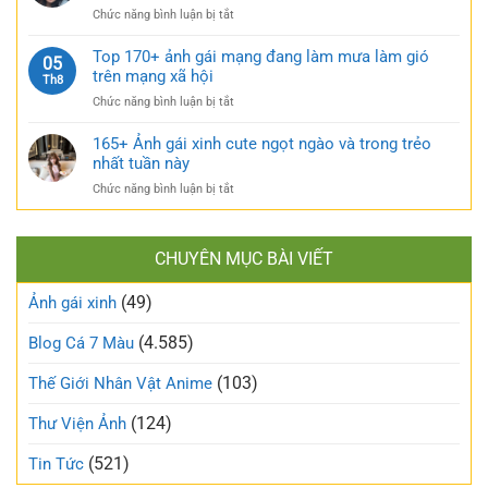
xinh
và
hút
ở
Chức năng bình luận bị tắt
tự
căng
TOP
sướng
tràn
160+
Top 170+ ảnh gái mạng đang làm mưa làm gió
táo
05
sức
ảnh
trên mạng xã hội
bạo
Th8
sống
gái
và
ở
Chức năng bình luận bị tắt
xấu
nóng
Top
phá
bỏng
170+
165+ Ảnh gái xinh cute ngọt ngào và trong trẻo
bỏ
khó
ảnh
nhất tuần này
định
cưỡng
gái
kiến
ở
Chức năng bình luận bị tắt
mạng
về
165+
đang
vẻ
Ảnh
làm
đẹp
gái
mưa
thông
CHUYÊN MỤC BÀI VIẾT
xinh
làm
thường
cute
gió
(49)
ngọt
Ảnh gái xinh
trên
ngào
mạng
và
(4.585)
Blog Cá 7 Màu
xã
trong
hội
trẻo
(103)
Thế Giới Nhân Vật Anime
nhất
tuần
(124)
Thư Viện Ảnh
này
(521)
Tin Tức