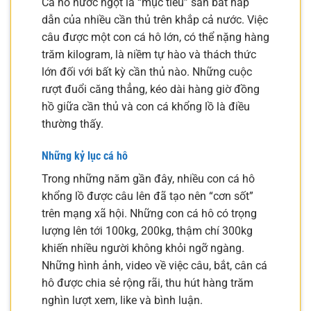
Cá hô nước ngọt là “mục tiêu” săn bắt hấp
dẫn của nhiều cần thủ trên khắp cả nước. Việc
câu được một con cá hô lớn, có thể nặng hàng
trăm kilogram, là niềm tự hào và thách thức
lớn đối với bất kỳ cần thủ nào. Những cuộc
rượt đuổi căng thẳng, kéo dài hàng giờ đồng
hồ giữa cần thủ và con cá khổng lồ là điều
thường thấy.
Những kỷ lục cá hô
Trong những năm gần đây, nhiều con cá hô
khổng lồ được câu lên đã tạo nên “cơn sốt”
trên mạng xã hội. Những con cá hô có trọng
lượng lên tới 100kg, 200kg, thậm chí 300kg
khiến nhiều người không khỏi ngỡ ngàng.
Những hình ảnh, video về việc câu, bắt, cân cá
hô được chia sẻ rộng rãi, thu hút hàng trăm
nghìn lượt xem, like và bình luận.