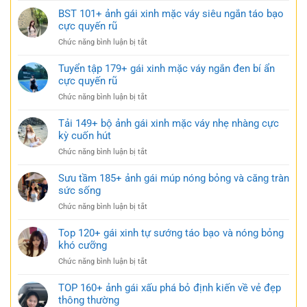
váy
Ảnh
BST 101+ ảnh gái xinh mặc váy siêu ngắn táo bạo
ngắn
gái
cực quyến rũ
trắng
xinh
trong
ở
Chức năng bình luận bị tắt
mặc
trẻo
BST
váy
cực
101+
Tuyển tập 179+ gái xinh mặc váy ngắn đen bí ẩn
ngủ
gợi
ảnh
cực quyến rũ
nhẹ
cảm
gái
nhàng
ở
Chức năng bình luận bị tắt
xinh
nhưng
Tuyển
mặc
đầy
tập
Tải 149+ bộ ảnh gái xinh mặc váy nhẹ nhàng cực
váy
gợi
179+
kỳ cuốn hút
siêu
cảm
gái
ngắn
ở
Chức năng bình luận bị tắt
xinh
táo
Tải
mặc
bạo
149+
Sưu tầm 185+ ảnh gái múp nóng bỏng và căng tràn
váy
cực
bộ
sức sống
ngắn
quyến
ảnh
đen
rũ
ở
Chức năng bình luận bị tắt
gái
bí
Sưu
xinh
ẩn
tầm
Top 120+ gái xinh tự sướng táo bạo và nóng bỏng
mặc
cực
185+
khó cưỡng
váy
quyến
ảnh
nhẹ
rũ
ở
Chức năng bình luận bị tắt
gái
nhàng
Top
múp
cực
120+
TOP 160+ ảnh gái xấu phá bỏ định kiến về vẻ đẹp
nóng
kỳ
gái
thông thường
bỏng
cuốn