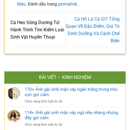
Màu
. Đánh dấu trang
permalink
.
Cá Hố Là Cá Gì? Tổng
Cá Heo Sông Dương Tử:
Quan Về Đặc Điểm, Giá Trị
Hành Trình Tìm Kiếm Loài
Dinh Dưỡng Và Cách Chế
Sinh Vật Huyền Thoại
Biến
BÀI VIẾT – KINH NGHIỆM
170+ Ảnh gái xinh mặc váy ngắn trắng trong trẻo
cực gợi cảm
ở
Chức năng bình luận bị tắt
170+
Ảnh
114+ Ảnh gái xinh mặc váy ngủ nhẹ nhàng nhưng
gái
đầy gợi cảm
xinh
ở
Chức năng bình luận bị tắt
mặc
114+