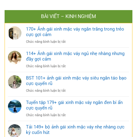
BÀI VIẾT – KINH NGHIỆM
170+ Ảnh gái xinh mặc váy ngắn trắng trong trẻo
cực gợi cảm
ở
Chức năng bình luận bị tắt
170+
Ảnh
114+ Ảnh gái xinh mặc váy ngủ nhẹ nhàng nhưng
gái
đầy gợi cảm
xinh
ở
Chức năng bình luận bị tắt
mặc
114+
váy
Ảnh
BST 101+ ảnh gái xinh mặc váy siêu ngắn táo bạo
ngắn
gái
cực quyến rũ
trắng
xinh
trong
ở
Chức năng bình luận bị tắt
mặc
trẻo
BST
váy
cực
101+
Tuyển tập 179+ gái xinh mặc váy ngắn đen bí ẩn
ngủ
gợi
ảnh
cực quyến rũ
nhẹ
cảm
gái
nhàng
ở
Chức năng bình luận bị tắt
xinh
nhưng
Tuyển
mặc
đầy
tập
Tải 149+ bộ ảnh gái xinh mặc váy nhẹ nhàng cực
váy
gợi
179+
kỳ cuốn hút
siêu
cảm
gái