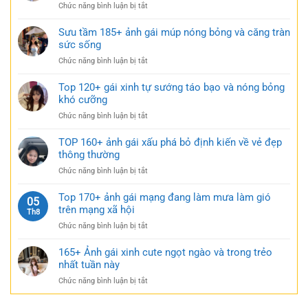
ngắn
ở
Chức năng bình luận bị tắt
xinh
táo
Tải
mặc
bạo
149+
Sưu tầm 185+ ảnh gái múp nóng bỏng và căng tràn
váy
cực
bộ
sức sống
ngắn
quyến
ảnh
đen
rũ
ở
Chức năng bình luận bị tắt
gái
bí
Sưu
xinh
ẩn
tầm
Top 120+ gái xinh tự sướng táo bạo và nóng bỏng
mặc
cực
185+
khó cưỡng
váy
quyến
ảnh
nhẹ
rũ
ở
Chức năng bình luận bị tắt
gái
nhàng
Top
múp
cực
120+
TOP 160+ ảnh gái xấu phá bỏ định kiến về vẻ đẹp
nóng
kỳ
gái
thông thường
bỏng
cuốn
xinh
và
hút
ở
Chức năng bình luận bị tắt
tự
căng
TOP
sướng
tràn
160+
Top 170+ ảnh gái mạng đang làm mưa làm gió
táo
05
sức
ảnh
trên mạng xã hội
bạo
Th8
sống
gái
và
ở
Chức năng bình luận bị tắt
xấu
nóng
Top
phá
bỏng
170+
165+ Ảnh gái xinh cute ngọt ngào và trong trẻo
bỏ
khó
ảnh
nhất tuần này
định
cưỡng
gái
kiến
ở
Chức năng bình luận bị tắt
mạng
về
165+
đang
vẻ
Ảnh
làm