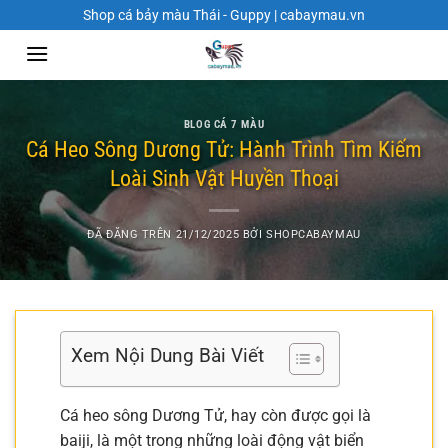
Chuyển
Shop cá bảy màu Thái - Guppy | cabaymau.vn
đến
nội
dung
BLOG CÁ 7 MÀU
Cá Heo Sông Dương Tử: Hành Trình Tìm Kiếm
Loài Sinh Vật Huyền Thoại
ĐÃ ĐĂNG TRÊN
21/12/2025
BỞI
SHOPCABAYMAU
Xem Nội Dung Bài Viết
Cá heo sông Dương Tử, hay còn được gọi là
baiji, là một trong những loài động vật biển