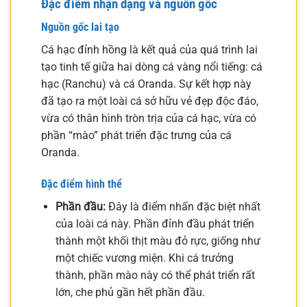
Đặc điểm nhận dạng và nguồn gốc
Nguồn gốc lai tạo
Cá hạc đỉnh hồng là kết quả của quá trình lai
tạo tinh tế giữa hai dòng cá vàng nổi tiếng: cá
hạc (Ranchu) và cá Oranda. Sự kết hợp này
đã tạo ra một loài cá sở hữu vẻ đẹp độc đáo,
vừa có thân hình tròn trịa của cá hạc, vừa có
phần “mào” phát triển đặc trưng của cá
Oranda.
Đặc điểm hình thể
Phần đầu:
Đây là điểm nhấn đặc biệt nhất
của loài cá này. Phần đỉnh đầu phát triển
thành một khối thịt màu đỏ rực, giống như
một chiếc vương miện. Khi cá trưởng
thành, phần mào này có thể phát triển rất
lớn, che phủ gần hết phần đầu.