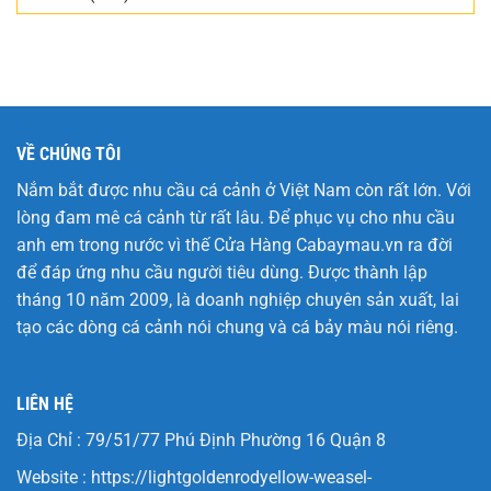
VỀ CHÚNG TÔI
Nắm bắt được nhu cầu cá cảnh ở Việt Nam còn rất lớn. Với
lòng đam mê cá cảnh từ rất lâu. Để phục vụ cho nhu cầu
anh em trong nước vì thế Cửa Hàng
Cabaymau.vn
ra đời
để đáp ứng nhu cầu người tiêu dùng. Được thành lập
tháng 10 năm 2009, là doanh nghiệp chuyên sản xuất, lai
tạo các dòng cá cảnh nói chung và cá bảy màu nói riêng.
LIÊN HỆ
Địa Chỉ : 79/51/77 Phú Định Phường 16 Quận 8
Website :
https://lightgoldenrodyellow-weasel-