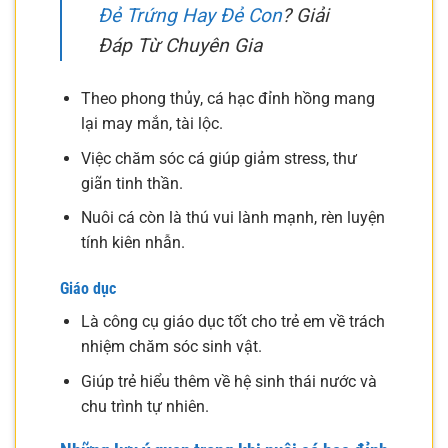
Đẻ Trứng Hay Đẻ Con
? Giải
Đáp Từ Chuyên Gia
Theo phong thủy, cá hạc đỉnh hồng mang
lại may mắn, tài lộc.
Việc chăm sóc cá giúp giảm stress, thư
giãn tinh thần.
Nuôi cá còn là thú vui lành mạnh, rèn luyện
tính kiên nhẫn.
Giáo dục
Là công cụ giáo dục tốt cho trẻ em về trách
nhiệm chăm sóc sinh vật.
Giúp trẻ hiểu thêm về hệ sinh thái nước và
chu trình tự nhiên.