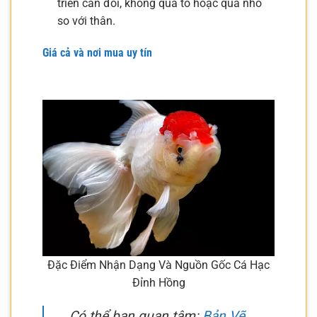
triển cân đối, không quá to hoặc quá nhỏ
so với thân.
Giá cả và nơi mua uy tín
Đặc Điểm Nhận Dạng Và Nguồn Gốc Cá Hạc
Đỉnh Hồng
Có thể bạn quan tâm:
Bản Vẽ