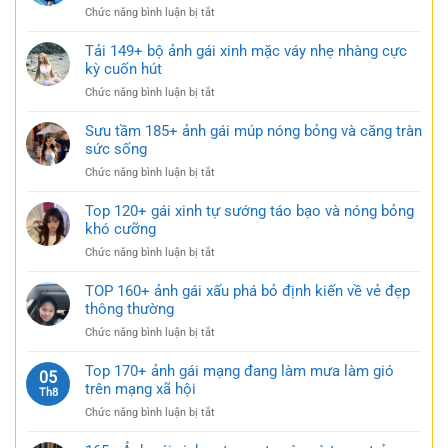
nhàng
ở
Chức năng bình luận bị tắt
xinh
nhưng
Tuyển
mặc
đầy
tập
Tải 149+ bộ ảnh gái xinh mặc váy nhẹ nhàng cực
váy
gợi
179+
kỳ cuốn hút
siêu
cảm
gái
ngắn
ở
Chức năng bình luận bị tắt
xinh
táo
Tải
mặc
bạo
149+
Sưu tầm 185+ ảnh gái múp nóng bỏng và căng tràn
váy
cực
bộ
sức sống
ngắn
quyến
ảnh
đen
rũ
ở
Chức năng bình luận bị tắt
gái
bí
Sưu
xinh
ẩn
tầm
Top 120+ gái xinh tự sướng táo bạo và nóng bỏng
mặc
cực
185+
khó cưỡng
váy
quyến
ảnh
nhẹ
rũ
ở
Chức năng bình luận bị tắt
gái
nhàng
Top
múp
cực
120+
TOP 160+ ảnh gái xấu phá bỏ định kiến về vẻ đẹp
nóng
kỳ
gái
thông thường
bỏng
cuốn
xinh
và
hút
ở
Chức năng bình luận bị tắt
tự
căng
TOP
sướng
tràn
160+
Top 170+ ảnh gái mạng đang làm mưa làm gió
táo
05
sức
ảnh
trên mạng xã hội
bạo
Th8
sống
gái
và
ở
Chức năng bình luận bị tắt
xấu
nóng
Top
phá
bỏng
170+