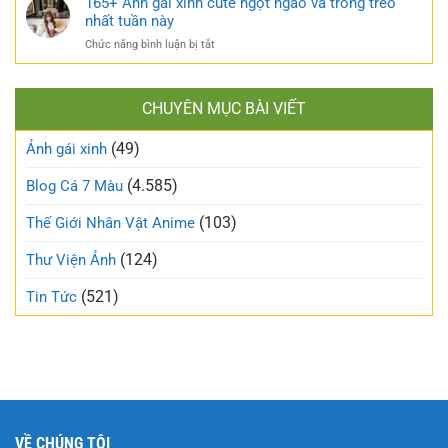
165+ Ảnh gái xinh cute ngọt ngào và trong trẻo
bỏ
khó
ảnh
nhất tuần này
định
cưỡng
gái
kiến
ở
Chức năng bình luận bị tắt
mạng
về
165+
đang
vẻ
Ảnh
làm
đẹp
gái
mưa
thông
CHUYÊN MỤC BÀI VIẾT
xinh
làm
thường
cute
gió
(49)
ngọt
Ảnh gái xinh
trên
ngào
mạng
và
(4.585)
Blog Cá 7 Màu
xã
trong
hội
trẻo
(103)
Thế Giới Nhân Vật Anime
nhất
tuần
(124)
Thư Viện Ảnh
này
(521)
Tin Tức
VỀ CHÚNG TÔI