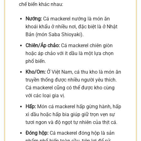
chế biến khác nhau:
Nướng:
Cá mackerel nướng là món ăn
khoái khẩu ở nhiều nơi, đặc biệt là ở Nhật
Bản (món Saba Shioyaki).
Chiên/Áp chảo:
Cá mackerel chiên giòn
hoặc áp chảo với ít dầu là một lựa chọn
phổ biến.
Kho/Om:
Ở Việt Nam, cá thu kho là món ăn
truyền thống được nhiều người yêu thích.
Cá mackerel cũng có thể được kho cùng
với các loại gia vị.
Hấp:
Món cá mackerel hấp gừng hành, hấp
xì dầu hoặc hấp bia giúp giữ trọn vẹn sự
tươi ngon và độ ngọt tự nhiên của thịt cá.
Đóng hộp:
Cá mackerel đóng hộp là sản
phẩm phổ biến toàn cầu, tiện lợi để sử