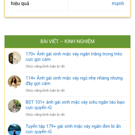
hiệu quả
mạnh
BÀI VIẾT – KINH NGHIỆM
170+ Ảnh gái xinh mặc váy ngắn trắng trong trẻo
cực gợi cảm
ở
Chức năng bình luận bị tắt
170+
Ảnh
114+ Ảnh gái xinh mặc váy ngủ nhẹ nhàng nhưng
gái
đầy gợi cảm
xinh
ở
Chức năng bình luận bị tắt
mặc
114+
váy
Ảnh
BST 101+ ảnh gái xinh mặc váy siêu ngắn táo bạo
ngắn
gái
cực quyến rũ
trắng
xinh
trong
ở
Chức năng bình luận bị tắt
mặc
trẻo
BST
váy
cực
101+
Tuyển tập 179+ gái xinh mặc váy ngắn đen bí ẩn
ngủ
gợi
ảnh
cực quyến rũ
nhẹ
cảm
gái