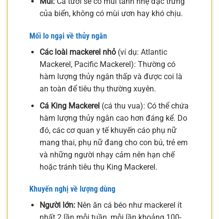
Mùi:
Cá tươi sẽ có mùi tanh nhẹ đặc trưng
của biển, không có mùi ươn hay khó chịu.
Mối lo ngại về thủy ngân
Các loài mackerel nhỏ
(ví dụ: Atlantic
Mackerel, Pacific Mackerel): Thường có
hàm lượng thủy ngân thấp và được coi là
an toàn để tiêu thụ thường xuyên.
Cá King Mackerel
(cá thu vua): Có thể chứa
hàm lượng thủy ngân cao hơn đáng kể. Do
đó, các cơ quan y tế khuyến cáo phụ nữ
mang thai, phụ nữ đang cho con bú, trẻ em
và những người nhạy cảm nên hạn chế
hoặc tránh tiêu thụ King Mackerel.
Khuyến nghị về lượng dùng
Người lớn:
Nên ăn cá béo như mackerel ít
nhất 2 lần mỗi tuần, mỗi lần khoảng 100-