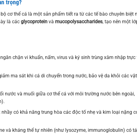
uan trọng?
 bộ cơ thể cá là một sản phẩm tiết ra từ các tế bào chuyên biệt
này là các
glycoprotein
và
mucopolysaccharides
, tạo nên một lớ
 ngăn chặn vi khuẩn, nấm, virus và ký sinh trùng xâm nhập trực 
iảm ma sát khi cá di chuyển trong nước, bảo vệ da khỏi các vật
ổi nước và muối giữa cơ thể cá với môi trường nước bên ngoài,
n).
 nhầy có khả năng trung hòa các độc tố nhẹ và kim loại nặng c
e và kháng thể tự nhiên (như lysozyme, immunoglobulin) có t