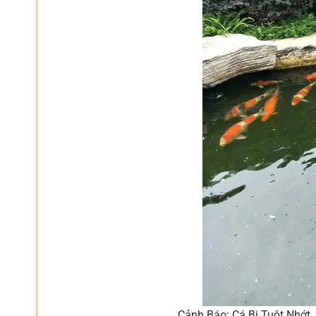
Cảnh Báo: Cá Bị Tuột Nhớt,