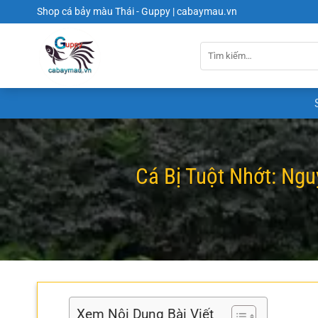
Chuyển
Shop cá bảy màu Thái - Guppy | cabaymau.vn
đến
nội
dung
Cá Bị Tuột Nhớt: Ng
Xem Nội Dung Bài Viết