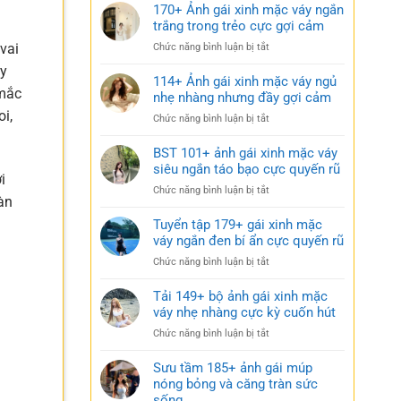
170+ Ảnh gái xinh mặc váy ngắn
trắng trong trẻo cực gợi cảm
vai
ở
Chức năng bình luận bị tắt
170+
ay
Ảnh
114+ Ảnh gái xinh mặc váy ngủ
 mắc
gái
nhẹ nhàng nhưng đầy gợi cảm
xinh
i,
ở
Chức năng bình luận bị tắt
mặc
114+
váy
Ảnh
BST 101+ ảnh gái xinh mặc váy
ngắn
gái
siêu ngắn táo bạo cực quyến rũ
trắng
i
xinh
trong
ở
Chức năng bình luận bị tắt
mặc
trẻo
àn
BST
váy
cực
101+
Tuyển tập 179+ gái xinh mặc
ngủ
gợi
ảnh
váy ngắn đen bí ẩn cực quyến rũ
nhẹ
cảm
gái
nhàng
ở
Chức năng bình luận bị tắt
xinh
nhưng
Tuyển
mặc
đầy
tập
Tải 149+ bộ ảnh gái xinh mặc
váy
gợi
179+
váy nhẹ nhàng cực kỳ cuốn hút
siêu
cảm
gái
ngắn
ở
Chức năng bình luận bị tắt
xinh
táo
Tải
mặc
bạo
149+
Sưu tầm 185+ ảnh gái múp
váy
cực
bộ
nóng bỏng và căng tràn sức
ngắn
quyến
ảnh
sống
đen