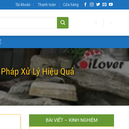
Tài khoản
Thanh toán
Cửa hàng
-
-
Ệ
 Pháp Xử Lý Hiệu Quả
BÀI VIẾT – KINH NGHIỆM