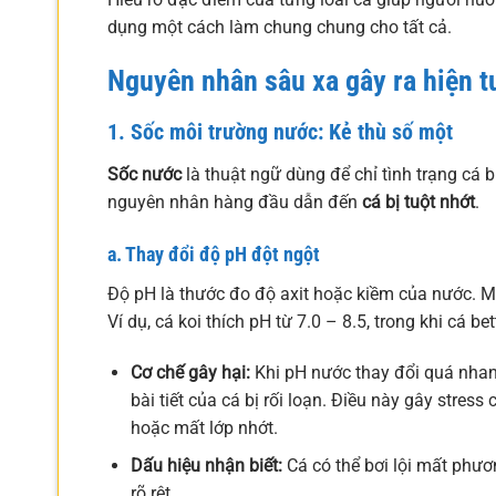
dụng một cách làm chung chung cho tất cả.
Nguyên nhân sâu xa gây ra hiện t
1. Sốc môi trường nước: Kẻ thù số một
Sốc nước
là thuật ngữ dùng để chỉ tình trạng cá 
nguyên nhân hàng đầu dẫn đến
cá bị tuột nhớt
.
a. Thay đổi độ pH đột ngột
Độ pH là thước đo độ axit hoặc kiềm của nước. Mỗ
Ví dụ, cá koi thích pH từ 7.0 – 8.5, trong khi cá bet
Cơ chế gây hại:
Khi pH nước thay đổi quá nhanh
bài tiết của cá bị rối loạn. Điều này gây stress
hoặc mất lớp nhớt.
Dấu hiệu nhận biết:
Cá có thể bơi lội mất phươn
rõ rệt.