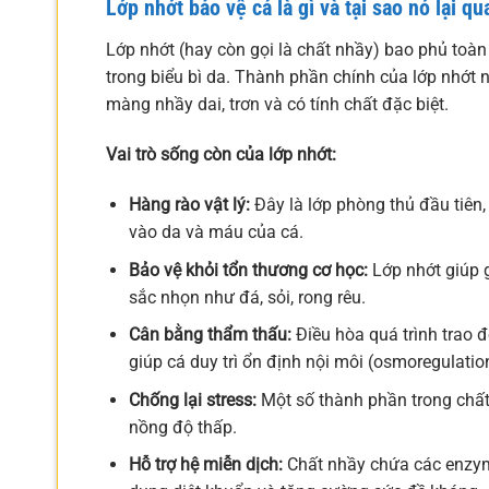
Lớp nhớt bảo vệ cá là gì và tại sao nó lại q
Lớp nhớt (hay còn gọi là chất nhầy) bao phủ toàn
trong biểu bì da. Thành phần chính của lớp nhớt 
màng nhầy dai, trơn và có tính chất đặc biệt.
Vai trò sống còn của lớp nhớt:
Hàng rào vật lý:
Đây là lớp phòng thủ đầu tiên,
vào da và máu của cá.
Bảo vệ khỏi tổn thương cơ học:
Lớp nhớt giúp g
sắc nhọn như đá, sỏi, rong rêu.
Cân bằng thẩm thấu:
Điều hòa quá trình trao đ
giúp cá duy trì ổn định nội môi (osmoregulatio
Chống lại stress:
Một số thành phần trong chất
nồng độ thấp.
Hỗ trợ hệ miễn dịch:
Chất nhầy chứa các enzym