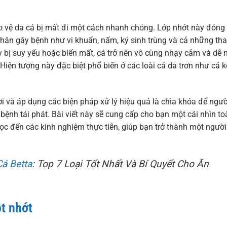
ảo vệ da cá bị mất đi một cách nhanh chóng. Lớp nhớt này đóng 
 nhân gây bệnh như vi khuẩn, nấm, ký sinh trùng và cả những th
y bị suy yếu hoặc biến mất, cá trở nên vô cùng nhạy cảm và dễ
Hiện tượng này đặc biệt phổ biến ở các loài cá da trơn như cá ko
ời và áp dụng các biện pháp xử lý hiệu quả là chìa khóa để ngườ
ệnh tái phát. Bài viết này sẽ cung cấp cho bạn một cái nhìn to
học đến các kinh nghiệm thực tiễn, giúp bạn trở thành một người
á Betta
: Top 7 Loại Tốt Nhất Và Bí Quyết Cho Ăn
ột nhớt