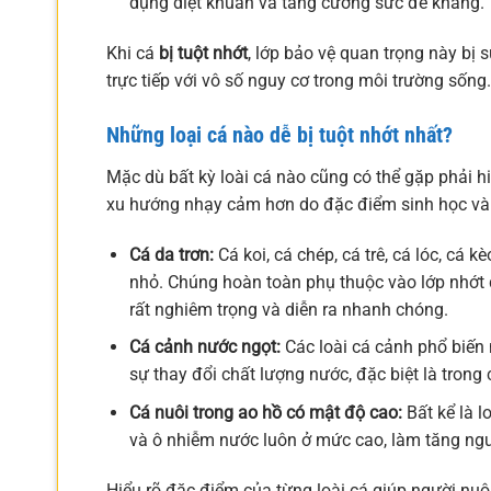
dụng diệt khuẩn và tăng cường sức đề kháng.
Khi cá
bị tuột nhớt
, lớp bảo vệ quan trọng này bị 
trực tiếp với vô số nguy cơ trong môi trường sống.
Những loại cá nào dễ bị tuột nhớt nhất?
Mặc dù bất kỳ loài cá nào cũng có thể gặp phải h
xu hướng nhạy cảm hơn do đặc điểm sinh học và 
Cá da trơn:
Cá koi, cá chép, cá trê, cá lóc, cá k
nhỏ. Chúng hoàn toàn phụ thuộc vào lớp nhớt đ
rất nghiêm trọng và diễn ra nhanh chóng.
Cá cảnh nước ngọt:
Các loài cá cảnh phổ biến 
sự thay đổi chất lượng nước, đặc biệt là trong 
Cá nuôi trong ao hồ có mật độ cao:
Bất kể là l
và ô nhiễm nước luôn ở mức cao, làm tăng ngu
Hiểu rõ đặc điểm của từng loài cá giúp người nu