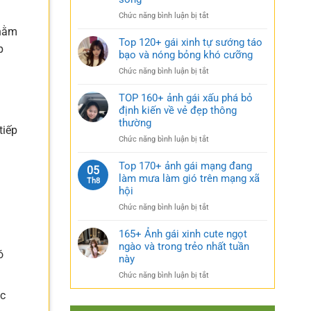
rũ
gái
bí
ở
Chức năng bình luận bị tắt
xinh
ẩn
Sưu
mặc
 nằm
cực
tầm
Top 120+ gái xinh tự sướng táo
váy
quyến
p
185+
bạo và nóng bỏng khó cưỡng
nhẹ
rũ
ảnh
nhàng
ở
Chức năng bình luận bị tắt
gái
cực
Top
múp
kỳ
120+
TOP 160+ ảnh gái xấu phá bỏ
nóng
cuốn
gái
định kiến về vẻ đẹp thông
bỏng
hút
xinh
thường
và
tiếp
tự
căng
ở
Chức năng bình luận bị tắt
sướng
tràn
TOP
táo
sức
160+
Top 170+ ảnh gái mạng đang
bạo
05
sống
ảnh
làm mưa làm gió trên mạng xã
và
Th8
gái
nóng
hội
xấu
bỏng
ở
Chức năng bình luận bị tắt
phá
khó
Top
bỏ
cưỡng
170+
165+ Ảnh gái xinh cute ngọt
định
ảnh
ngào và trong trẻo nhất tuần
kiến
ó
gái
về
này
mạng
vẻ
ở
Chức năng bình luận bị tắt
đang
đẹp
165+
làm
thông
ác
Ảnh
mưa
thường
gái