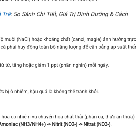
 Trê
: So Sánh Chi Tiết, Giá Trị Dinh Dưỡng & Cách
độ muối (NaCl) hoặc khoáng chất (canxi, magie) ảnh hưởng trực
hể cá phải huy động toàn bộ năng lượng để cân bằng áp suất th
từ từ, tăng hoặc giảm 1 ppt (phần nghìn) mỗi ngày.
c bị ô nhiễm, hậu quả là không thể tránh khỏi.
t hóa có nhiệm vụ chuyển hóa chất thải (phân cá, thức ăn thừa)
Amoniac (NH3/NH4+) -> Nitrit (NO2-) -> Nitrat (NO3-)
.