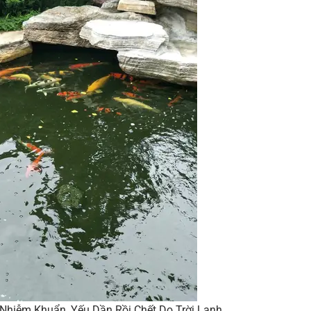
 Nhiễm Khuẩn, Yếu Dần Rồi Chết Do Trời Lạnh