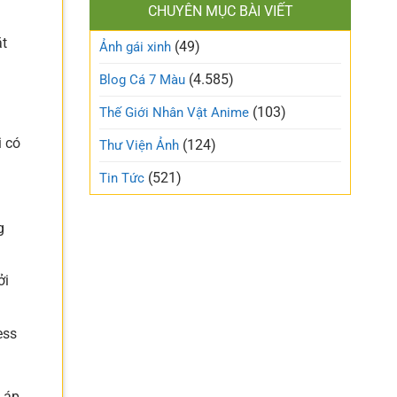
làm
CHUYÊN MỤC BÀI VIẾT
xinh
gió
cute
trên
ặt
(49)
ngọt
Ảnh gái xinh
mạng
ngào
xã
và
(4.585)
Blog Cá 7 Màu
hội
trong
trẻo
(103)
Thế Giới Nhân Vật Anime
nhất
tuần
i có
(124)
Thư Viện Ảnh
này
(521)
Tin Tức
g
ởi
ess
 áp