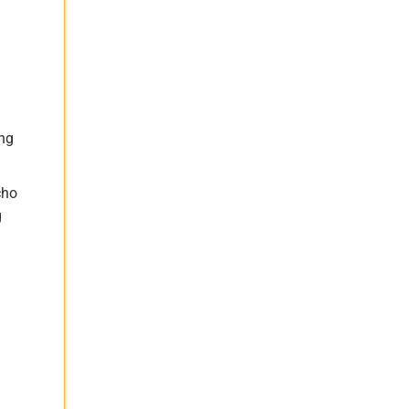
ồng
cho
g