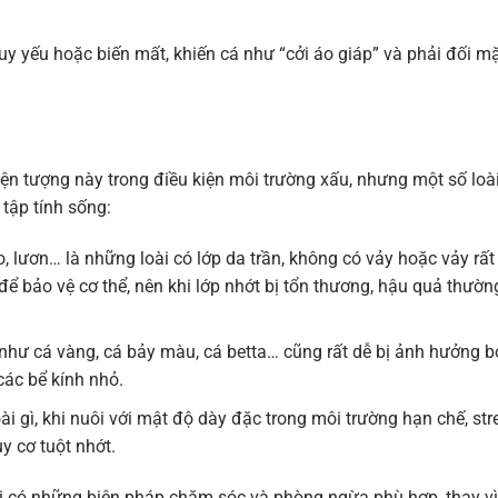
suy yếu hoặc biến mất, khiến cá như “cởi áo giáp” và phải đối m
iện tượng này trong điều kiện môi trường xấu, nhưng một số loà
tập tính sống:
èo, lươn… là những loài có lớp da trần, không có vảy hoặc vảy rất
ể bảo vệ cơ thể, nên khi lớp nhớt bị tổn thương, hậu quả thườn
như cá vàng, cá bảy màu, cá betta… cũng rất dễ bị ảnh hưởng b
các bể kính nhỏ.
oài gì, khi nuôi với mật độ dày đặc trong môi trường hạn chế, str
y cơ tuột nhớt.
ôi có những biện pháp chăm sóc và phòng ngừa phù hợp, thay vì