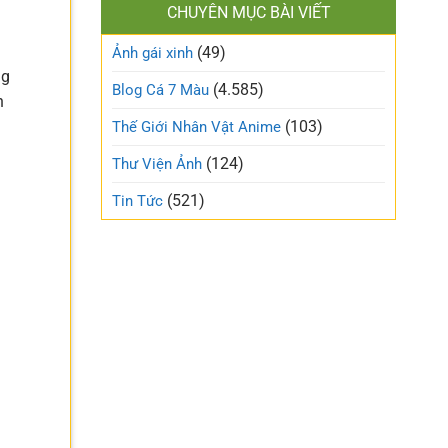
làm
CHUYÊN MỤC BÀI VIẾT
xinh
gió
cute
trên
(49)
ngọt
Ảnh gái xinh
mạng
ngào
xã
ng
và
(4.585)
Blog Cá 7 Màu
hội
n
trong
trẻo
(103)
Thế Giới Nhân Vật Anime
nhất
tuần
(124)
Thư Viện Ảnh
này
(521)
Tin Tức