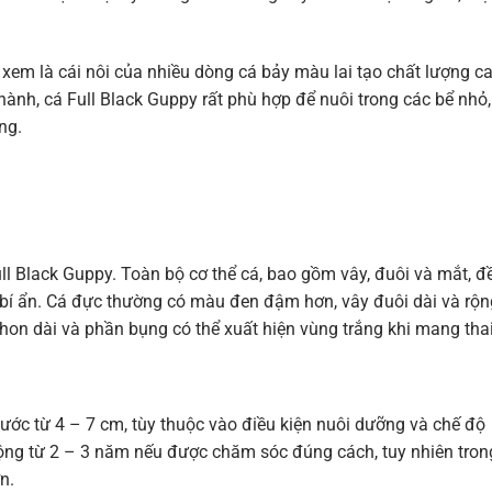
xem là cái nôi của nhiều dòng cá bảy màu lai tạo chất lượng ca
thành, cá Full Black Guppy rất phù hợp để nuôi trong các bể nhỏ,
ng.
ll Black Guppy. Toàn bộ cơ thể cá, bao gồm vây, đuôi và mắt, đ
bí ẩn. Cá đực thường có màu đen đậm hơn, vây đuôi dài và rộn
thon dài và phần bụng có thể xuất hiện vùng trắng khi mang thai
hước từ 4 – 7 cm, tùy thuộc vào điều kiện nuôi dưỡng và chế độ
ộng từ 2 – 3 năm nếu được chăm sóc đúng cách, tuy nhiên tron
n.