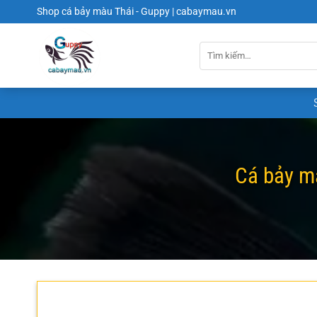
Chuyển
Shop cá bảy màu Thái - Guppy | cabaymau.vn
đến
nội
dung
Cá bảy mà