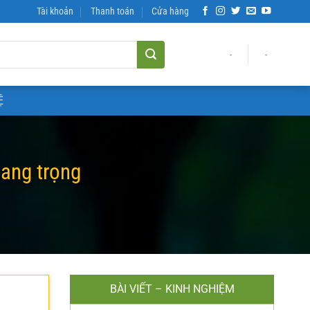
Tài khoản
Thanh toán
Cửa hàng
-
-
Ệ
sang trọng
BÀI VIẾT – KINH NGHIỆM