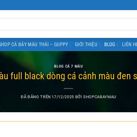
SHOP CÁ BẢY MÀU THÁI – GUPPY
GIỚI THIỆU
BLOG
LIÊN H
BLOG CÁ 7 MÀU
u full black dòng cá cảnh màu đen 
ĐÃ ĐĂNG TRÊN
17/12/2025
BỞI
SHOPCABAYMAU