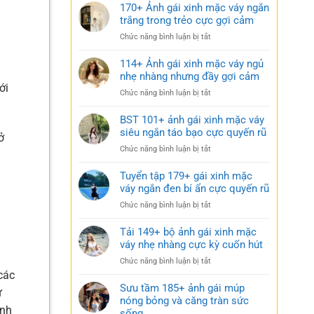
170+ Ảnh gái xinh mặc váy ngắn
trắng trong trẻo cực gợi cảm
ở
Chức năng bình luận bị tắt
170+
Ảnh
114+ Ảnh gái xinh mặc váy ngủ
gái
nhẹ nhàng nhưng đầy gợi cảm
xinh
ới
ở
Chức năng bình luận bị tắt
mặc
114+
váy
Ảnh
BST 101+ ảnh gái xinh mặc váy
ngắn
gái
siêu ngắn táo bạo cực quyến rũ
trắng
ở
xinh
trong
ở
Chức năng bình luận bị tắt
mặc
trẻo
BST
váy
cực
101+
Tuyển tập 179+ gái xinh mặc
ngủ
gợi
ảnh
váy ngắn đen bí ẩn cực quyến rũ
nhẹ
cảm
gái
nhàng
ở
Chức năng bình luận bị tắt
xinh
nhưng
Tuyển
mặc
đầy
tập
Tải 149+ bộ ảnh gái xinh mặc
váy
gợi
179+
váy nhẹ nhàng cực kỳ cuốn hút
siêu
cảm
gái
ngắn
ở
Chức năng bình luận bị tắt
xinh
táo
Tải
các
mặc
bạo
149+
Sưu tầm 185+ ảnh gái múp
váy
ừ
cực
bộ
nóng bỏng và căng tràn sức
ngắn
quyến
ảnh
ạnh
sống
đen