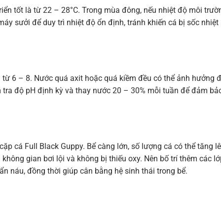
riển tốt là từ 22 – 28°C. Trong mùa đông, nếu nhiệt độ môi trườ
 sưởi để duy trì nhiệt độ ổn định, tránh khiến cá bị sốc nhiệt
 từ 6 – 8. Nước quá axit hoặc quá kiềm đều có thể ảnh hưởng 
m tra độ pH định kỳ và thay nước 20 – 30% mỗi tuần để đảm bả
 cặp cá Full Black Guppy. Bể càng lớn, số lượng cá có thể tăng lê
ông gian bơi lội và không bị thiếu oxy. Nên bố trí thêm các lớ
ẩn náu, đồng thời giúp cân bằng hệ sinh thái trong bể.