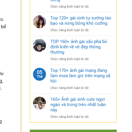
rũ
gái
bí
ở
Chức năng bình luận bị tắt
xinh
ẩn
Sưu
mặc
cực
tầm
Top 120+ gái xinh tự sướng táo
váy
o.
quyến
185+
bạo và nóng bỏng khó cưỡng
nhẹ
rũ
 bể
ảnh
nhàng
ở
Chức năng bình luận bị tắt
gái
cực
Top
múp
kỳ
120+
TOP 160+ ảnh gái xấu phá bỏ
nóng
cuốn
gái
định kiến về vẻ đẹp thông
bỏng
hút
xinh
thường
và
tự
căng
ở
Chức năng bình luận bị tắt
sướng
tràn
TOP
táo
sức
160+
Top 170+ ảnh gái mạng đang
bạo
05
sống
ều
ảnh
làm mưa làm gió trên mạng xã
và
Th8
gái
g,
nóng
hội
xấu
bỏng
.
ở
Chức năng bình luận bị tắt
phá
khó
Top
bỏ
cưỡng
170+
165+ Ảnh gái xinh cute ngọt
định
ảnh
ngào và trong trẻo nhất tuần
kiến
gái
về
này
mạng
vẻ
ở
Chức năng bình luận bị tắt
đang
đẹp
g
165+
làm
thông
Ảnh
mưa
thường
gái