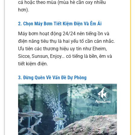
cá hoặc theo mùa (mùa hè cần oxy nhiều
hơn).
2. Chọn Máy Bơm Tiết Kiệm Điện Và Êm Ái
Máy bơm hoạt động 24/24 nên tiếng ồn và
điện năng tiêu thụ là hai yếu tố cần cân nhắc.
Ưu tiên các thương hiệu uy tín như Eheim,
Sicce, Sunsun, Enjoy… có tiếng là bền, êm và
tiết kiệm điện.
3. Đừng Quên Về Vấn Đề Dự Phòng