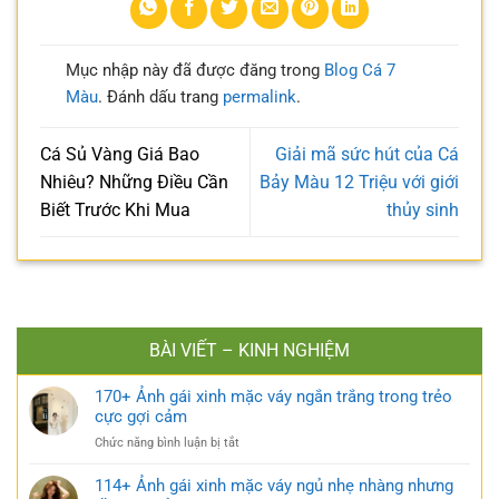
Mục nhập này đã được đăng trong
Blog Cá 7
Màu
. Đánh dấu trang
permalink
.
Cá Sủ Vàng Giá Bao
Giải mã sức hút của Cá
Nhiêu? Những Điều Cần
Bảy Màu 12 Triệu với giới
Biết Trước Khi Mua
thủy sinh
BÀI VIẾT – KINH NGHIỆM
170+ Ảnh gái xinh mặc váy ngắn trắng trong trẻo
cực gợi cảm
ở
Chức năng bình luận bị tắt
170+
Ảnh
114+ Ảnh gái xinh mặc váy ngủ nhẹ nhàng nhưng
gái