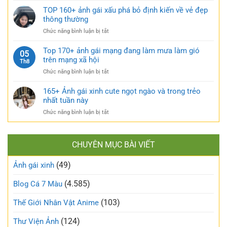
múp
cực
120+
TOP 160+ ảnh gái xấu phá bỏ định kiến về vẻ đẹp
nóng
kỳ
gái
thông thường
bỏng
cuốn
xinh
và
hút
ở
Chức năng bình luận bị tắt
tự
căng
TOP
sướng
tràn
160+
Top 170+ ảnh gái mạng đang làm mưa làm gió
táo
05
sức
ảnh
trên mạng xã hội
bạo
Th8
sống
gái
và
ở
Chức năng bình luận bị tắt
xấu
nóng
Top
phá
bỏng
170+
165+ Ảnh gái xinh cute ngọt ngào và trong trẻo
bỏ
khó
ảnh
nhất tuần này
định
cưỡng
gái
kiến
ở
Chức năng bình luận bị tắt
mạng
về
165+
đang
vẻ
Ảnh
làm
đẹp
gái
mưa
thông
CHUYÊN MỤC BÀI VIẾT
xinh
làm
thường
cute
gió
(49)
ngọt
Ảnh gái xinh
trên
ngào
mạng
và
(4.585)
Blog Cá 7 Màu
xã
trong
hội
trẻo
(103)
Thế Giới Nhân Vật Anime
nhất
tuần
(124)
Thư Viện Ảnh
này