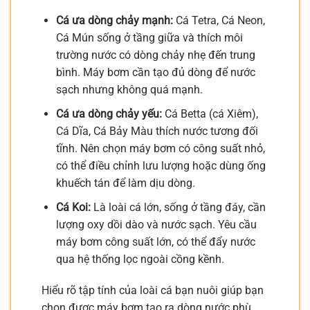
Cá ưa dòng chảy mạnh:
Cá Tetra, Cá Neon,
Cá Mún sống ở tầng giữa và thích môi
trường nước có dòng chảy nhẹ đến trung
bình. Máy bơm cần tạo đủ dòng để nước
sạch nhưng không quá mạnh.
Cá ưa dòng chảy yếu:
Cá Betta (cá Xiêm),
Cá Dĩa, Cá Bảy Màu thích nước tương đối
tĩnh. Nên chọn máy bơm có công suất nhỏ,
có thể điều chỉnh lưu lượng hoặc dùng ống
khuếch tán để làm dịu dòng.
Cá Koi:
Là loài cá lớn, sống ở tầng đáy, cần
lượng oxy dồi dào và nước sạch. Yêu cầu
máy bơm công suất lớn, có thể đẩy nước
qua hệ thống lọc ngoài cồng kềnh.
Hiểu rõ tập tính của loài cá bạn nuôi giúp bạn
chọn được máy bơm tạo ra dòng nước phù