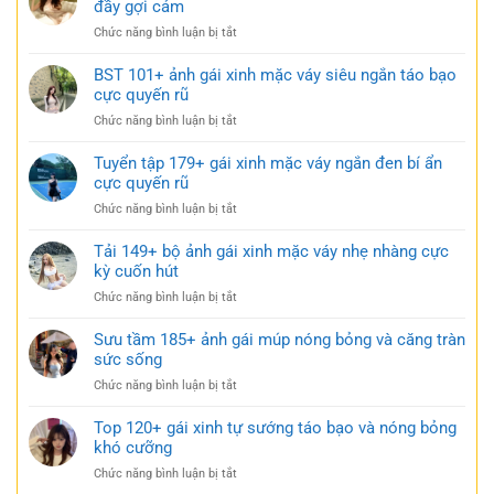
đầy gợi cảm
xinh
ở
Chức năng bình luận bị tắt
mặc
114+
váy
Ảnh
BST 101+ ảnh gái xinh mặc váy siêu ngắn táo bạo
ngắn
gái
cực quyến rũ
trắng
xinh
trong
ở
Chức năng bình luận bị tắt
mặc
trẻo
BST
váy
cực
101+
Tuyển tập 179+ gái xinh mặc váy ngắn đen bí ẩn
ngủ
gợi
ảnh
cực quyến rũ
nhẹ
cảm
gái
nhàng
ở
Chức năng bình luận bị tắt
xinh
nhưng
Tuyển
mặc
đầy
tập
Tải 149+ bộ ảnh gái xinh mặc váy nhẹ nhàng cực
váy
gợi
179+
kỳ cuốn hút
siêu
cảm
gái
ngắn
ở
Chức năng bình luận bị tắt
xinh
táo
Tải
mặc
bạo
149+
Sưu tầm 185+ ảnh gái múp nóng bỏng và căng tràn
váy
cực
bộ
sức sống
ngắn
quyến
ảnh
đen
rũ
ở
Chức năng bình luận bị tắt
gái
bí
Sưu
xinh
ẩn
tầm
Top 120+ gái xinh tự sướng táo bạo và nóng bỏng
mặc
cực
185+
khó cưỡng
váy
quyến
ảnh
nhẹ
rũ
ở
Chức năng bình luận bị tắt
gái
nhàng
Top