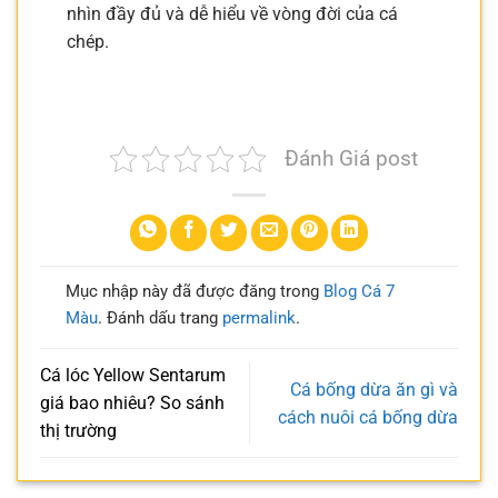
nhìn đầy đủ và dễ hiểu về vòng đời của cá
chép.
Đánh Giá post
Mục nhập này đã được đăng trong
Blog Cá 7
Màu
. Đánh dấu trang
permalink
.
Cá lóc Yellow Sentarum
Cá bống dừa ăn gì và
giá bao nhiêu? So sánh
cách nuôi cá bống dừa
thị trường