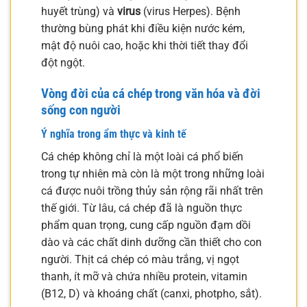
huyết trùng) và
virus
(virus Herpes). Bệnh
thường bùng phát khi điều kiện nước kém,
mật độ nuôi cao, hoặc khi thời tiết thay đổi
đột ngột.
Vòng đời của cá chép trong văn hóa và đời
sống con người
Ý nghĩa trong ẩm thực và kinh tế
Cá chép không chỉ là một loài cá phổ biến
trong tự nhiên mà còn là một trong những loài
cá được nuôi trồng thủy sản rộng rãi nhất trên
thế giới. Từ lâu, cá chép đã là nguồn thực
phẩm quan trọng, cung cấp nguồn đạm dồi
dào và các chất dinh dưỡng cần thiết cho con
người. Thịt cá chép có màu trắng, vị ngọt
thanh, ít mỡ và chứa nhiều protein, vitamin
(B12, D) và khoáng chất (canxi, photpho, sắt).