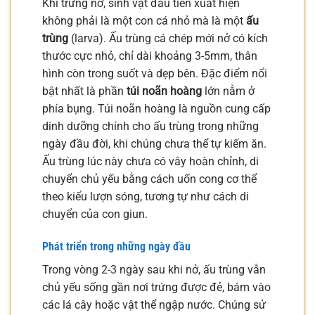
Khi trứng nở, sinh vật đầu tiên xuất hiện
không phải là một con cá nhỏ mà là một
ấu
trùng
(larva). Ấu trùng cá chép mới nở có kích
thước cực nhỏ, chỉ dài khoảng 3-5mm, thân
hình còn trong suốt và dẹp bên. Đặc điểm nổi
bật nhất là phần
túi noãn hoàng
lớn nằm ở
phía bụng. Túi noãn hoàng là nguồn cung cấp
dinh dưỡng chính cho ấu trùng trong những
ngày đầu đời, khi chúng chưa thể tự kiếm ăn.
Ấu trùng lúc này chưa có vây hoàn chỉnh, di
chuyển chủ yếu bằng cách uốn cong cơ thể
theo kiểu lượn sóng, tương tự như cách di
chuyển của con giun.
Phát triển trong những ngày đầu
Trong vòng 2-3 ngày sau khi nở, ấu trùng vẫn
chủ yếu sống gần nơi trứng được đẻ, bám vào
các lá cây hoặc vật thể ngập nước. Chúng sử