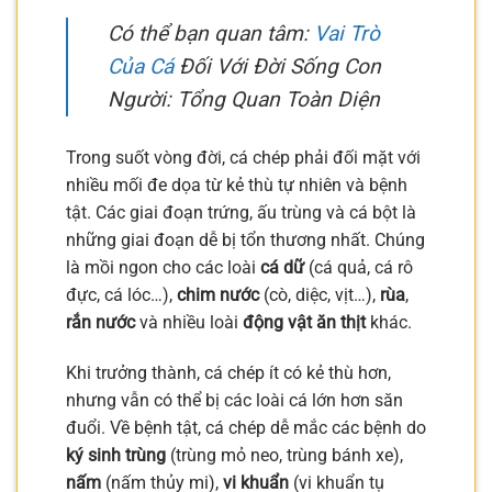
Có thể bạn quan tâm:
Vai Trò
Của Cá
Đối Với Đời Sống Con
Người: Tổng Quan Toàn Diện
Trong suốt vòng đời, cá chép phải đối mặt với
nhiều mối đe dọa từ kẻ thù tự nhiên và bệnh
tật. Các giai đoạn trứng, ấu trùng và cá bột là
những giai đoạn dễ bị tổn thương nhất. Chúng
là mồi ngon cho các loài
cá dữ
(cá quả, cá rô
đực, cá lóc…),
chim nước
(cò, diệc, vịt…),
rùa
,
rắn nước
và nhiều loài
động vật ăn thịt
khác.
Khi trưởng thành, cá chép ít có kẻ thù hơn,
nhưng vẫn có thể bị các loài cá lớn hơn săn
đuổi. Về bệnh tật, cá chép dễ mắc các bệnh do
ký sinh trùng
(trùng mỏ neo, trùng bánh xe),
nấm
(nấm thủy mi),
vi khuẩn
(vi khuẩn tụ