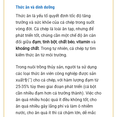
Thức ăn và dinh dưỡng
Thức ăn là yếu tố quyết định tốc độ tăng
trưởng và sức khỏe của cá chép trong suốt
vòng đời. Cá chép là loài ăn tạp, nhưng để
phát triển tốt, chúng cần một chế độ ăn cân
đối giữa
đạm
,
tinh bột
,
chất béo
,
vitamin
và
khoáng chất
. Trong tự nhiên, cá chép tự tìm
kiếm thức ăn từ môi trường.
Trong nuôi trồng thủy sản, người ta sử dụng
các loại thức ăn viên công nghiệp được sản
xuất专门 cho cá chép, với hàm lượng đạm từ
25-35% tùy theo giai đoạn phát triển (cá bột
cần nhiều đạm hơn cá trưởng thành). Việc cho
ăn quá nhiều hoặc quá ít đều không tốt; cho
ăn quá nhiều gây lãng phí và làm ô nhiễm
nước, cho ăn quá ít thì cá chậm lớn, dễ mắc