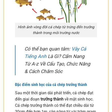
Hình ảnh vòng đời cá chép từ trứng đến trưởng
thành trong môi trường nước
Có thể bạn quan tâm:
Vây Cá
Tiếng Anh
Là Gì? Cẩm Nang
Từ A-z Về Cấu Tạo, Chức Năng
& Cách Chăm Sóc
Đặc điểm sinh học của cá chép trưởng thành
Sau một thời gian dài phát triển, cá chép đạt
đến giai đoạn
trưởng thành
về mặt sinh học.
Cá chép trưởng thành có thể đạt chiều dài từ
30cm đến hơn 1m, cân nặng từ vài trăm gram