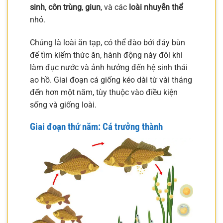
sinh
,
côn trùng
,
giun
, và các
loài nhuyễn thể
nhỏ.
Chúng là loài ăn tạp, có thể đào bới đáy bùn
để tìm kiếm thức ăn, hành động này đôi khi
làm đục nước và ảnh hưởng đến hệ sinh thái
ao hồ. Giai đoạn cá giống kéo dài từ vài tháng
đến hơn một năm, tùy thuộc vào điều kiện
sống và giống loài.
Giai đoạn thứ năm: Cá trưởng thành