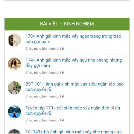
BÀI VIẾT – KINH NGHIỆM
170+ Ảnh gái xinh mặc váy ngắn trắng trong trẻo
cực gợi cảm
ở
Chức năng bình luận bị tắt
170+
Ảnh
114+ Ảnh gái xinh mặc váy ngủ nhẹ nhàng nhưng
gái
đầy gợi cảm
xinh
ở
Chức năng bình luận bị tắt
mặc
114+
váy
Ảnh
BST 101+ ảnh gái xinh mặc váy siêu ngắn táo bạo
ngắn
gái
cực quyến rũ
trắng
xinh
trong
ở
Chức năng bình luận bị tắt
mặc
trẻo
BST
váy
cực
101+
Tuyển tập 179+ gái xinh mặc váy ngắn đen bí ẩn
ngủ
gợi
ảnh
cực quyến rũ
nhẹ
cảm
gái
nhàng
ở
Chức năng bình luận bị tắt
xinh
nhưng
Tuyển
mặc
đầy
tập
Tải 149+ bộ ảnh gái xinh mặc váy nhẹ nhàng cực
váy
gợi