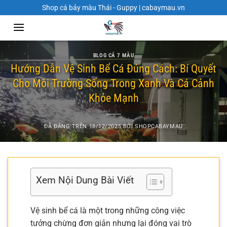
Chuyển
Shop cá bảy màu Thái - Guppy | cabaymau.vn
đến
nội
dung
BLOG CÁ 7 MÀU
Hướng Dẫn Vệ Sinh Bể Cá Đúng Cách: Bí Quyết
Cho Môi Trường Sống Trong Xanh Và Cá Cảnh
Khỏe Mạnh
ĐÃ ĐĂNG TRÊN
18/12/2025
BỞI
SHOPCABAYMAU
Xem Nội Dung Bài Viết
Vệ sinh bể cá là một trong những công việc
tưởng chừng đơn giản nhưng lại đóng vai trò