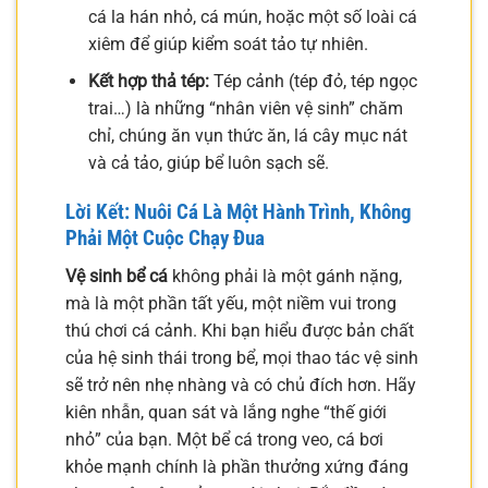
cá la hán nhỏ, cá mún, hoặc một số loài cá
xiêm để giúp kiểm soát tảo tự nhiên.
Kết hợp thả tép:
Tép cảnh (tép đỏ, tép ngọc
trai…) là những “nhân viên vệ sinh” chăm
chỉ, chúng ăn vụn thức ăn, lá cây mục nát
và cả tảo, giúp bể luôn sạch sẽ.
Lời Kết: Nuôi Cá Là Một Hành Trình, Không
Phải Một Cuộc Chạy Đua
Vệ sinh bể cá
không phải là một gánh nặng,
mà là một phần tất yếu, một niềm vui trong
thú chơi cá cảnh. Khi bạn hiểu được bản chất
của hệ sinh thái trong bể, mọi thao tác vệ sinh
sẽ trở nên nhẹ nhàng và có chủ đích hơn. Hãy
kiên nhẫn, quan sát và lắng nghe “thế giới
nhỏ” của bạn. Một bể cá trong veo, cá bơi
khỏe mạnh chính là phần thưởng xứng đáng