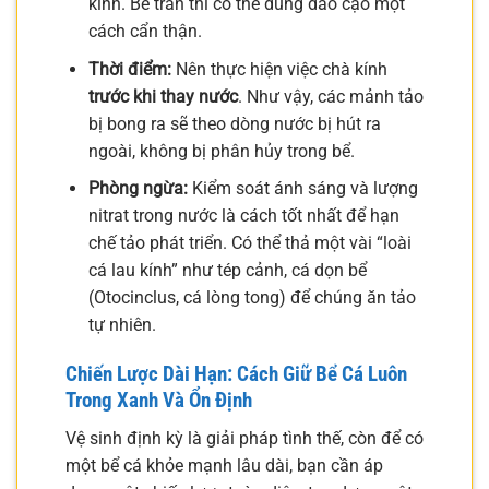
kính. Bể tràn thì có thể dùng dao cạo một
cách cẩn thận.
Thời điểm:
Nên thực hiện việc chà kính
trước khi thay nước
. Như vậy, các mảnh tảo
bị bong ra sẽ theo dòng nước bị hút ra
ngoài, không bị phân hủy trong bể.
Phòng ngừa:
Kiểm soát ánh sáng và lượng
nitrat trong nước là cách tốt nhất để hạn
chế tảo phát triển. Có thể thả một vài “loài
cá lau kính” như tép cảnh, cá dọn bể
(Otocinclus, cá lòng tong) để chúng ăn tảo
tự nhiên.
Chiến Lược Dài Hạn: Cách Giữ Bể Cá Luôn
Trong Xanh Và Ổn Định
Vệ sinh định kỳ là giải pháp tình thế, còn để có
một bể cá khỏe mạnh lâu dài, bạn cần áp