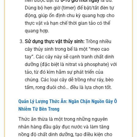
nên được bật từ
8-10 giờ mỗi ngày
là đủ.
Dùng bộ hẹn giờ (timer) để bật/tắt đèn tự
động, giúp ổn định chu kỳ quang hợp cho
thực vật và hạn chế thời gian tảo có thể
quang hợp.
Sử dụng thực vật thủy sinh:
Trồng nhiều
cây thủy sinh trong bể là một “mẹo cao
tay”. Các cây này sẽ cạnh tranh chất dinh
dưỡng (đặc biệt là nitrat và phosphate) với
tảo, từ đó kìm hãm sự phát triển của
chúng. Các loại cây dễ trồng như ráy, bèo
tấm, rong đuôi chó… đều là lựa chọn tốt.
Quản Lý Lượng Thức Ăn: Ngăn Chặn Nguồn Gây Ô
Nhiễm Từ Bên Trong
Thức ăn thừa là một trong những nguyên
nhân hàng đầu gây đục nước và làm tăng
nồng độ chất dinh dưỡng, tạo điều kiện cho