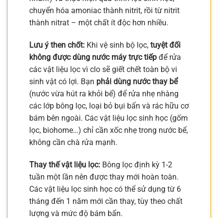
chuyển hóa amoniac thành nitrit, rồi từ nitrit
thành nitrat – một chất ít độc hơn nhiều.
Lưu ý then chốt:
Khi vệ sinh bộ lọc,
tuyệt đối
không được dùng nước máy trực tiếp
để rửa
các vật liệu lọc vì clo sẽ giết chết toàn bộ vi
sinh vật có lợi. Bạn
phải dùng nước thay bể
(nước vừa hút ra khỏi bể) để rửa nhẹ nhàng
các lớp bông lọc, loại bỏ bụi bẩn và rác hữu cơ
bám bên ngoài. Các vật liệu lọc sinh học (gốm
lọc, biohome…) chỉ cần xốc nhẹ trong nước bể,
không cần chà rửa mạnh.
Thay thế vật liệu lọc:
Bông lọc định kỳ 1-2
tuần một lần nên được thay mới hoàn toàn.
Các vật liệu lọc sinh học có thể sử dụng từ 6
tháng đến 1 năm mới cần thay, tùy theo chất
lượng và mức độ bám bẩn.