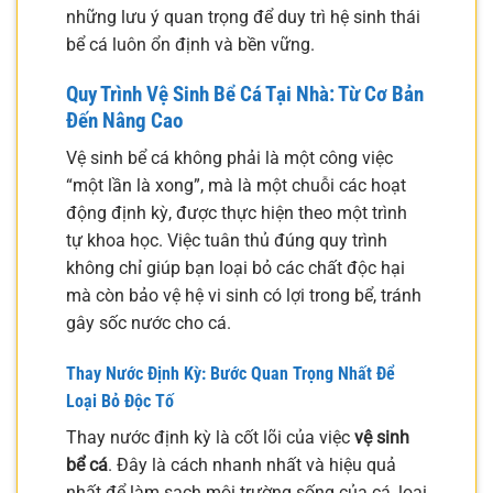
những lưu ý quan trọng để duy trì hệ sinh thái
bể cá luôn ổn định và bền vững.
Quy Trình Vệ Sinh Bể Cá Tại Nhà: Từ Cơ Bản
Đến Nâng Cao
Vệ sinh bể cá không phải là một công việc
“một lần là xong”, mà là một chuỗi các hoạt
động định kỳ, được thực hiện theo một trình
tự khoa học. Việc tuân thủ đúng quy trình
không chỉ giúp bạn loại bỏ các chất độc hại
mà còn bảo vệ hệ vi sinh có lợi trong bể, tránh
gây sốc nước cho cá.
Thay Nước Định Kỳ: Bước Quan Trọng Nhất Để
Loại Bỏ Độc Tố
Thay nước định kỳ là cốt lõi của việc
vệ sinh
bể cá
. Đây là cách nhanh nhất và hiệu quả
nhất để làm sạch môi trường sống của cá, loại