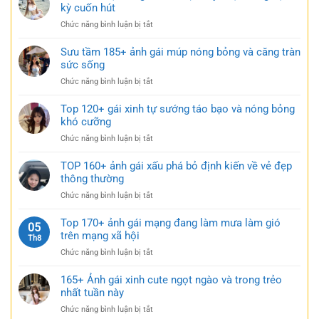
179+
kỳ cuốn hút
siêu
cảm
gái
ngắn
ở
Chức năng bình luận bị tắt
xinh
táo
Tải
mặc
bạo
149+
Sưu tầm 185+ ảnh gái múp nóng bỏng và căng tràn
váy
cực
bộ
sức sống
ngắn
quyến
ảnh
đen
rũ
ở
Chức năng bình luận bị tắt
gái
bí
Sưu
xinh
ẩn
tầm
Top 120+ gái xinh tự sướng táo bạo và nóng bỏng
mặc
cực
185+
khó cưỡng
váy
quyến
ảnh
nhẹ
rũ
ở
Chức năng bình luận bị tắt
gái
nhàng
Top
múp
cực
120+
TOP 160+ ảnh gái xấu phá bỏ định kiến về vẻ đẹp
nóng
kỳ
gái
thông thường
bỏng
cuốn
xinh
và
hút
ở
Chức năng bình luận bị tắt
tự
căng
TOP
sướng
tràn
160+
Top 170+ ảnh gái mạng đang làm mưa làm gió
táo
05
sức
ảnh
trên mạng xã hội
bạo
Th8
sống
gái
và
ở
Chức năng bình luận bị tắt
xấu
nóng
Top
phá
bỏng
170+
165+ Ảnh gái xinh cute ngọt ngào và trong trẻo
bỏ
khó
ảnh
nhất tuần này
định
cưỡng
gái
kiến
ở
Chức năng bình luận bị tắt
mạng
về