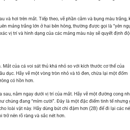
u và hơi trên mắt. Tiếp theo, vẽ phần cằm và bụng màu trắng, 
uên mảng trắng lớn ở hai bên hông, thường được gọi là “yên ng
 xác vị trí và hình dạng của các mảng màu này sẽ quyết định độ
. Mắt của cá voi sát thủ khá nhỏ so với kích thước cơ thể của
u dục. Hãy vẽ một vòng tròn nhỏ và tô đen, chừa lại một đốm
trông có hồn hơn.
a sau, nằm ngay dưới vị trí của mắt. Hãy vẽ một đường cong nh
như chúng đang “mỉm cười”. Đây là một đặc điểm tinh tế nhưng
ho loài vật này. Hãy dùng bút chì đậm hơn (2B) để đi lại các né
i trở nên rõ ràng và sắc nét hơn.