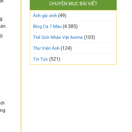
nh
làm
CHUYÊN MỤC BÀI VIẾT
xinh
gió
cute
trên
(49)
ngọt
Ảnh gái xinh
mạng
ng
ngào
xã
và
oàn.
(4.585)
Blog Cá 7 Màu
hội
trong
trẻo
ối
(103)
Thế Giới Nhân Vật Anime
nhất
g
tuần
(124)
Thư Viện Ảnh
này
(521)
Tin Tức
hời
ờng