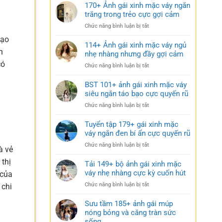
170+ Ảnh gái xinh mặc váy ngắn
trắng trong trẻo cực gợi cảm
ở
Chức năng bình luận bị tắt
170+
tạo
Ảnh
114+ Ảnh gái xinh mặc váy ngủ
n
gái
nhẹ nhàng nhưng đầy gợi cảm
xinh
có
ở
Chức năng bình luận bị tắt
mặc
114+
váy
Ảnh
BST 101+ ảnh gái xinh mặc váy
ngắn
gái
siêu ngắn táo bạo cực quyến rũ
trắng
xinh
trong
ở
Chức năng bình luận bị tắt
mặc
trẻo
BST
váy
cực
101+
Tuyển tập 179+ gái xinh mặc
ngủ
gợi
ảnh
váy ngắn đen bí ẩn cực quyến rũ
nhẹ
cảm
gái
nhàng
ở
Chức năng bình luận bị tắt
xinh
à vẻ
nhưng
Tuyển
mặc
đầy
 thị
tập
Tải 149+ bộ ảnh gái xinh mặc
váy
gợi
179+
váy nhẹ nhàng cực kỳ cuốn hút
siêu
 của
cảm
gái
ngắn
ở
Chức năng bình luận bị tắt
 chi
xinh
táo
Tải
mặc
bạo
149+
Sưu tầm 185+ ảnh gái múp
váy
cực
bộ
nóng bỏng và căng tràn sức
ngắn
quyến
ảnh
sống
đen