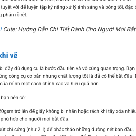
tuyệt vời để luyện tập kỹ năng xử lý ánh sáng và bóng tối, đặc b
 phản rõ rệt.
i
Cute: Hướng Dẫn Chi Tiết Dành Cho Người Mới Bắt
khi vẽ
 bị đầy đủ dụng cụ là bước đầu tiên và vô cùng quan trọng. Bạn
hững công cụ cơ bản nhưng chất lượng tốt là đã có thể bắt đầu.
 của mình một cách chính xác và hiệu quả hơn.
 bạn nên có:
20gsm trở lên để giấy không bị nhăn hoặc rách khi tẩy xóa nhiề
à phù hợp cho người mới bắt đầu.
t bút chì cứng (như 2H) để phác thảo những đường nét ban đầu,