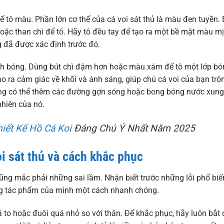
ể tô màu. Phần lớn cơ thể của cá voi sát thủ là màu đen tuyền.
oặc than chì để tô. Hãy tô đều tay để tạo ra một bề mặt màu m
 đã được xác định trước đó.
ánh bóng. Dùng bút chì đậm hơn hoặc màu xám để tô một lớp bó
o ra cảm giác về khối và ánh sáng, giúp chú cá voi của bạn trô
ũng có thể thêm các đường gợn sóng hoặc bong bóng nước xung
nhiên của nó.
hiết Kế Hồ Cá Koi
Đáng Chú Ý Nhất Năm 2025
i sát thủ và cách khắc phục
ũng mắc phải những sai lầm. Nhận biết trước những lỗi phổ biế
ợng tác phẩm của mình một cách nhanh chóng.
á to hoặc đuôi quá nhỏ so với thân. Để khắc phục, hãy luôn bắt