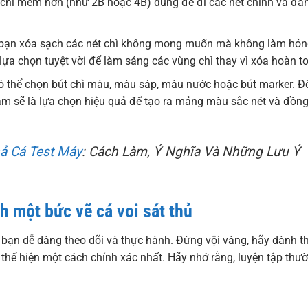
 chì mềm hơn (như 2B hoặc 4B) dùng để đi các nét chính và đá
p bạn xóa sạch các nét chì không mong muốn mà không làm hỏ
 lựa chọn tuyệt vời để làm sáng các vùng chì thay vì xóa hoàn t
có thể chọn bút chì màu, màu sáp, màu nước hoặc bút marker. Đ
xám sẽ là lựa chọn hiệu quả để tạo ra mảng màu sắc nét và đồn
ả Cá Test Máy
: Cách Làm, Ý Nghĩa Và Những Lưu Ý
h một bức vẽ cá voi sát thủ
 bạn dễ dàng theo dõi và thực hành. Đừng vội vàng, hãy dành t
thể hiện một cách chính xác nhất. Hãy nhớ rằng, luyện tập thư