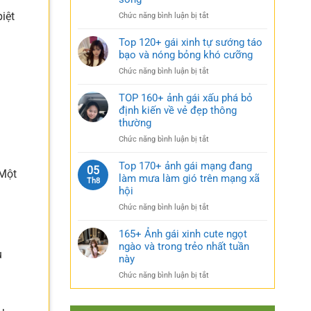
rũ
gái
bí
iệt
ở
Chức năng bình luận bị tắt
xinh
ẩn
Sưu
mặc
cực
tầm
Top 120+ gái xinh tự sướng táo
váy
quyến
185+
bạo và nóng bỏng khó cưỡng
nhẹ
rũ
ảnh
nhàng
ở
Chức năng bình luận bị tắt
gái
cực
Top
múp
kỳ
120+
TOP 160+ ảnh gái xấu phá bỏ
nóng
cuốn
gái
định kiến về vẻ đẹp thông
bỏng
hút
xinh
thường
và
tự
căng
ở
Chức năng bình luận bị tắt
sướng
tràn
TOP
táo
sức
160+
Top 170+ ảnh gái mạng đang
bạo
05
sống
 Một
ảnh
làm mưa làm gió trên mạng xã
và
Th8
gái
nóng
hội
xấu
bỏng
ở
Chức năng bình luận bị tắt
phá
khó
Top
bỏ
cưỡng
170+
165+ Ảnh gái xinh cute ngọt
định
ảnh
ngào và trong trẻo nhất tuần
kiến
u
gái
về
này
mạng
vẻ
ở
Chức năng bình luận bị tắt
đang
đẹp
165+
làm
thông
Ảnh
mưa
thường
gái