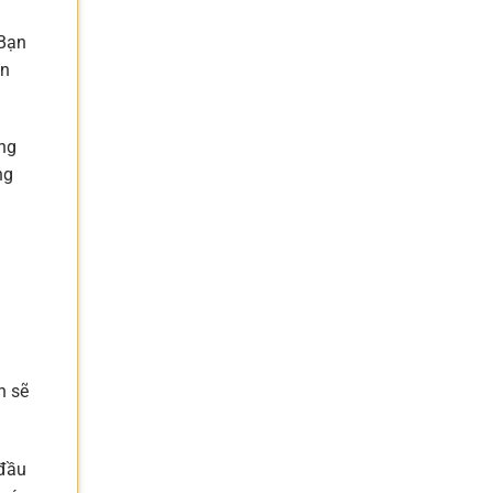
 Bạn
ịn
ng
ng
n sẽ
 đầu