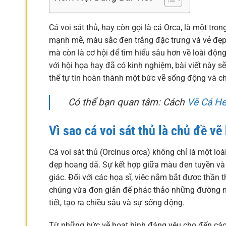
Cá voi sát thủ, hay còn gọi là cá Orca, là một tr
mạnh mẽ, màu sắc đen trắng đặc trưng và vẻ đẹp o
mà còn là cơ hội để tìm hiểu sâu hơn về loài độn
với hội họa hay đã có kinh nghiệm, bài viết này s
thể tự tin hoàn thành một bức vẽ sống động và c
Có thể bạn quan tâm: Cách
Vẽ Cá He
Vì sao cá voi sát thủ là chủ đề vẽ
Cá voi sát thủ (Orcinus orca) không chỉ là một loà
đẹp hoang dã. Sự kết hợp giữa màu đen tuyền và 
giác. Đối với các họa sĩ, việc nắm bắt được thần
chúng vừa đơn giản để phác thảo những đường nét
tiết, tạo ra chiều sâu và sự sống động.
Từ những bức vẽ hoạt hình đáng yêu cho đến các t