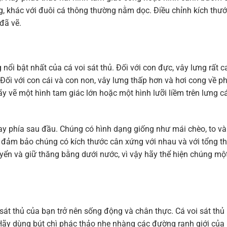
g, khác với đuôi cá thông thường nằm dọc. Điều chỉnh kích thư
đã vẽ.
i bật nhất của cá voi sát thủ. Đối với con đực, vây lưng rất c
 Đối với con cái và con non, vây lưng thấp hơn và hơi cong về ph
ãy vẽ một hình tam giác lớn hoặc một hình lưỡi liềm trên lưng cá
gay phía sau đầu. Chúng có hình dạng giống như mái chèo, to và
n, đảm bảo chúng có kích thước cân xứng với nhau và với tổng t
yển và giữ thăng bằng dưới nước, vì vậy hãy thể hiện chúng mộ
sát thủ của bạn trở nên sống động và chân thực. Cá voi sát thủ 
Hãy dùng bút chì phác thảo nhẹ nhàng các đường ranh giới của