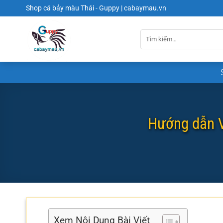
Chuyển
Shop cá bảy màu Thái - Guppy | cabaymau.vn
đến
nội
dung
Hướng dẫn V
Xem Nội Dung Bài Viết