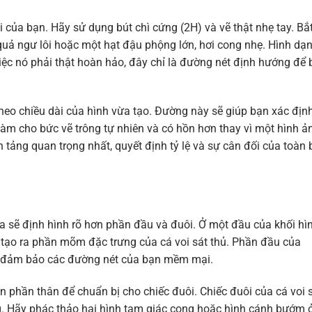
 của bạn. Hãy sử dụng bút chì cứng (2H) và vẽ thật nhẹ tay. Bắ
uả ngư lôi hoặc một hạt đậu phộng lớn, hơi cong nhẹ. Hình dạ
việc nó phải thật hoàn hảo, đây chỉ là đường nét định hướng để
heo chiều dài của hình vừa tạo. Đường này sẽ giúp bạn xác địn
àm cho bức vẽ trông tự nhiên và có hồn hơn thay vì một hình ả
 tảng quan trọng nhất, quyết định tỷ lệ và sự cân đối của toàn 
a sẽ định hình rõ hơn phần đầu và đuôi. Ở một đầu của khối hì
ể tạo ra phần mõm đặc trưng của cá voi sát thủ. Phần đầu của
ãy đảm bảo các đường nét của bạn mềm mại.
n phần thân để chuẩn bị cho chiếc đuôi. Chiếc đuôi của cá voi 
g. Hãy phác thảo hai hình tam giác cong hoặc hình cánh bướm 