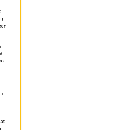
t
ng
 bạn
h
nh
bộ
nh
sát
ở