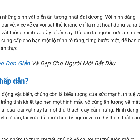
ong những sinh vật biển ấn tượng nhất đại dương. Với hình dáng
ai vệ, việc vẽ cá voi sát thủ không chỉ là một hoạt động sáng 
g vật thông minh và đầy bí ẩn này. Dù bạn là người mới làm que
ẽ cung cấp cho bạn một lộ trình rõ ràng, từng bước một, để bạn 
hân thực.
o Đơn Giản
Và Đẹp Cho Người Mới Bắt Đầu
 hấp dẫn?
i động vật biển, chúng còn là biểu tượng của sức mạnh, trí tuệ v
trắng tinh khiết tạo nên một hình mẫu vô cùng ấn tượng về mặt
 thái của loài vật này là một thử thách đầy cảm hứng. Hình dáng
 cơ bản, lại vừa đủ phức tạp để người vẽ có thể thêm thắt các
ác phẩm tả thực chi tiết, chủ đề vẽ cá voi sát thủ luôn mở ra