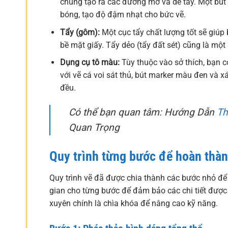
chúng tạo ra các đường mờ và dễ tẩy. Một bút
bóng, tạo độ đậm nhạt cho bức vẽ.
Tẩy (gôm):
Một cục tẩy chất lượng tốt sẽ giú
bề mặt giấy. Tẩy dẻo (tẩy đất sét) cũng là một
Dụng cụ tô màu:
Tùy thuộc vào sở thích, bạn 
với vẽ cá voi sát thủ, bút marker màu đen và 
đều.
Có thể bạn quan tâm: Hướng Dẫn
Th
Quan Trọng
Quy trình từng bước để hoàn thàn
Quy trình vẽ đã được chia thành các bước nhỏ để
gian cho từng bước để đảm bảo các chi tiết được 
xuyên chính là chìa khóa để nâng cao kỹ năng.