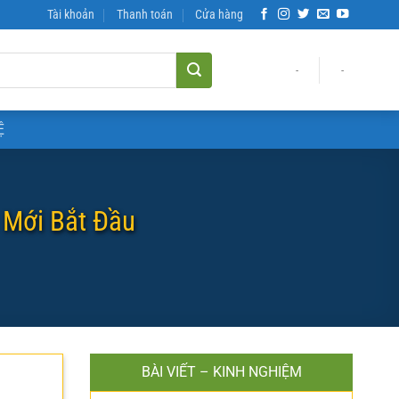
Tài khoản
Thanh toán
Cửa hàng
-
-
Ệ
 Mới Bắt Đầu
BÀI VIẾT – KINH NGHIỆM