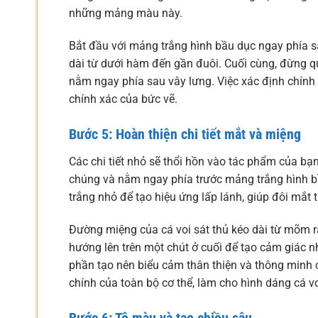
những mảng màu này.
Bắt đầu với mảng trắng hình bầu dục ngay phía sa
dài từ dưới hàm đến gần đuôi. Cuối cùng, đừng q
nằm ngay phía sau vây lưng. Việc xác định chính
chính xác của bức vẽ.
Bước 5: Hoàn thiện chi tiết mắt và miệng
Các chi tiết nhỏ sẽ thổi hồn vào tác phẩm của bạn
chúng và nằm ngay phía trước mảng trắng hình bầ
trắng nhỏ để tạo hiệu ứng lấp lánh, giúp đôi mắt 
Đường miệng của cá voi sát thủ kéo dài từ mõm r
hướng lên trên một chút ở cuối để tạo cảm giác 
phần tạo nên biểu cảm thân thiện và thông minh c
chính của toàn bộ cơ thể, làm cho hình dáng cá vo
Bước 6: Tô màu và tạo chiều sâu