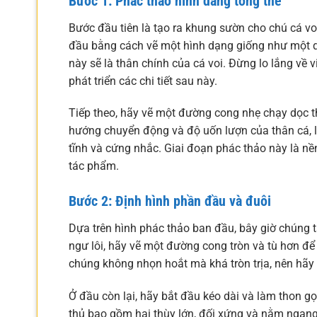
Bước 1: Phác thảo hình dáng tổng thể
Bước đầu tiên là tạo ra khung sườn cho chú cá voi
đầu bằng cách vẽ một hình dạng giống như một q
này sẽ là thân chính của cá voi. Đừng lo lắng về 
phát triển các chi tiết sau này.
Tiếp theo, hãy vẽ một đường cong nhẹ chạy dọc t
hướng chuyển động và độ uốn lượn của thân cá, l
tĩnh và cứng nhắc. Giai đoạn phác thảo này là nền
tác phẩm.
Bước 2: Định hình phần đầu và đuôi
Dựa trên hình phác thảo ban đầu, bây giờ chúng t
ngư lôi, hãy vẽ một đường cong tròn và tù hơn đ
chúng không nhọn hoắt mà khá tròn trịa, nên h
Ở đầu còn lại, hãy bắt đầu kéo dài và làm thon gọ
thủ bao gồm hai thùy lớn, đối xứng và nằm ngan