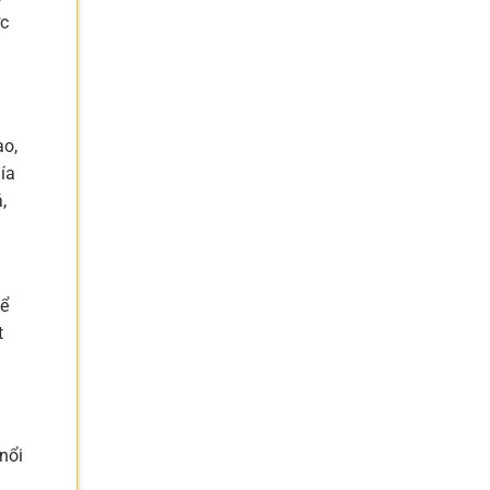
ớc
ao,
ía
,
hể
t
nổi