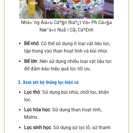
Nhá»¯ng Äiá»u Cáº§n Biáº¿t Vá» Ph Cá»§a
Næ°á»c Nuã´i Cã¡ Cáº£nh
Bể nhỏ
: Có thể sử dụng ít loại vật liệu lọc,
tập trung vào than hoạt tính và bùi nhùi.
Bể lớn
: Nên sử dụng nhiều loại vật liệu lọc
để đảm bảo hiệu quả lọc tối ưu.
3. Xem xét hệ thống lọc hiện có
Lọc thô
: Sử dụng bùi nhùi, chổi lọc, khăn
lọc.
Lọc hóa học
: Sử dụng than hoạt tính,
Matrix.
Lọc sinh học
: Sử dụng sứ lọc lỗ, sứ thanh