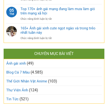
tự
căng
TOP
sướng
tràn
160+
Top 170+ ảnh gái mạng đang làm mưa làm gió
táo
05
sức
ảnh
trên mạng xã hội
bạo
Th8
sống
gái
và
ở
Chức năng bình luận bị tắt
xấu
nóng
Top
phá
bỏng
170+
165+ Ảnh gái xinh cute ngọt ngào và trong trẻo
bỏ
khó
ảnh
nhất tuần này
định
cưỡng
gái
kiến
ở
Chức năng bình luận bị tắt
mạng
về
165+
đang
vẻ
Ảnh
làm
đẹp
gái
mưa
thông
CHUYÊN MỤC BÀI VIẾT
xinh
làm
thường
cute
gió
(49)
ngọt
Ảnh gái xinh
trên
ngào
mạng
và
(4.585)
Blog Cá 7 Màu
xã
trong
hội
trẻo
(103)
Thế Giới Nhân Vật Anime
nhất
tuần
(124)
Thư Viện Ảnh
này
(521)
Tin Tức