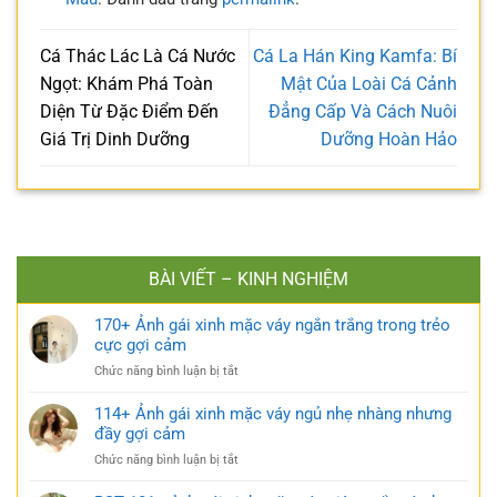
Cá Thác Lác Là Cá Nước
Cá La Hán King Kamfa: Bí
Ngọt: Khám Phá Toàn
Mật Của Loài Cá Cảnh
Diện Từ Đặc Điểm Đến
Đẳng Cấp Và Cách Nuôi
Giá Trị Dinh Dưỡng
Dưỡng Hoàn Hảo
BÀI VIẾT – KINH NGHIỆM
170+ Ảnh gái xinh mặc váy ngắn trắng trong trẻo
cực gợi cảm
ở
Chức năng bình luận bị tắt
170+
Ảnh
114+ Ảnh gái xinh mặc váy ngủ nhẹ nhàng nhưng
gái
đầy gợi cảm
xinh
ở
Chức năng bình luận bị tắt
mặc
114+
váy
Ảnh