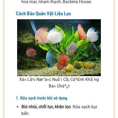
hoa mai, nham thạch, Bacteria House.
Cách Bảo Quản Vật Liệu Lọc
Xá»­ Lã½ Næ°á»c Nuã´i Cã¡ Cáº£nh Khã´ng
Bá» Cháº¿t
1. Rửa sạch trước khi sử dụng
Bùi nhùi, chổi lọc, khăn lọc
: Rửa sạch bụi
bẩn.