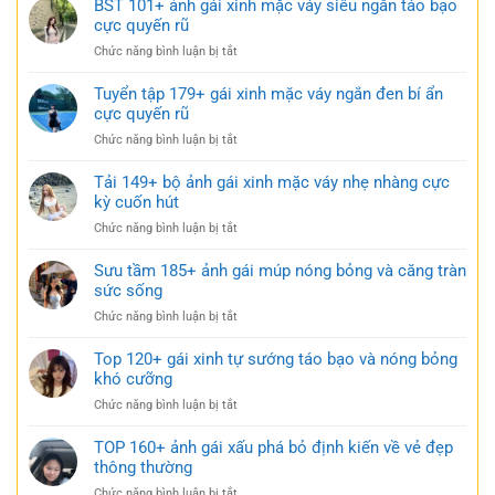
BST 101+ ảnh gái xinh mặc váy siêu ngắn táo bạo
ngắn
gái
cực quyến rũ
trắng
xinh
trong
ở
Chức năng bình luận bị tắt
mặc
trẻo
BST
váy
cực
101+
Tuyển tập 179+ gái xinh mặc váy ngắn đen bí ẩn
ngủ
gợi
ảnh
cực quyến rũ
nhẹ
cảm
gái
nhàng
ở
Chức năng bình luận bị tắt
xinh
nhưng
Tuyển
mặc
đầy
tập
Tải 149+ bộ ảnh gái xinh mặc váy nhẹ nhàng cực
váy
gợi
179+
kỳ cuốn hút
siêu
cảm
gái
ngắn
ở
Chức năng bình luận bị tắt
xinh
táo
Tải
mặc
bạo
149+
Sưu tầm 185+ ảnh gái múp nóng bỏng và căng tràn
váy
cực
bộ
sức sống
ngắn
quyến
ảnh
đen
rũ
ở
Chức năng bình luận bị tắt
gái
bí
Sưu
xinh
ẩn
tầm
Top 120+ gái xinh tự sướng táo bạo và nóng bỏng
mặc
cực
185+
khó cưỡng
váy
quyến
ảnh
nhẹ
rũ
ở
Chức năng bình luận bị tắt
gái
nhàng
Top
múp
cực
120+
TOP 160+ ảnh gái xấu phá bỏ định kiến về vẻ đẹp
nóng
kỳ
gái
thông thường
bỏng
cuốn
xinh
và
hút
ở
Chức năng bình luận bị tắt