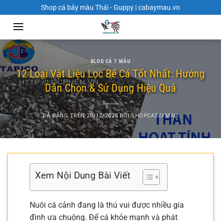
Chuyển
Shop cá bảy màu Thái - Guppy | cabaymau.vn
đến
nội
dung
BLOG CÁ 7 MÀU
12 Loại Vật Liệu Lọc Bể Cá Tốt Nhất: Hướng
Dẫn Chọn & Sử Dụng Hiệu Quả
ĐÃ ĐĂNG TRÊN
20/12/2025
BỞI
SHOPCABAYMAU
Xem Nội Dung Bài Viết
Nuôi cá cảnh đang là thú vui được nhiều gia
đình ưa chuộng. Để cá khỏe mạnh và phát