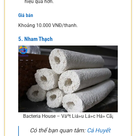
hiệu quả hơn.
Giá bán
Khoảng 10.000 VNĐ/thanh.
5. Nham Thạch
Bacteria House – Váº­t Liá»u Lá»c Há» Cã¡
Có thể bạn quan tâm:
Cá Huyết