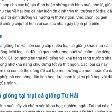
hù hợp cho các hộ gia đình hoặc những mô hình nuôi nhỏ lẻ, giú
cầu về hai loại cá này luôn ổn định trên thị trường nội địa, đ
 giá trị dinh dưỡng và hương vị thơm ngon. Việc chọn lọc gen
ể chống chịu tốt hơn với các tác nhân gây bệnh phổ biến.
ọn
cá giống Tư Hải còn cung cấp nhiều loại cá giống khác như cá l
giống. Mỗi loại cá đều có quy trình ương nuôi và chăm sóc riêng
ôn. Cá lóc giống tại trại nổi tiếng với khả năng tăng trưởng nha
uộng nhờ khả năng chịu đựng tốt và thịt ngon. Các loại cá này
m mà còn có thể dùng để cải tạo môi trường ao nuôi hoặc đa 
phép bà con nông dân linh hoạt lựa chọn loại cá phù hợp với đi
của mình.
 giống tại trại cá giống Tư Hải
rình nuôi cấy và chăm sóc khoa học, nghiêm ngặt. Tại trại cá gi