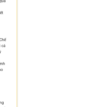
 quá
ết
 Chế
i cá
ỳ
ệnh
ho
ông