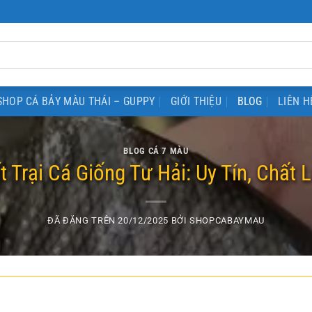
SHOP CÁ BẢY MÀU THÁI – GUPPY
GIỚI THIỆU
BLOG
LIÊN H
BLOG CÁ 7 MÀU
t Trại Cá Giống Tư Hải: Uy Tín, Chất
ĐÃ ĐĂNG TRÊN
20/12/2025
BỞI
SHOPCABAYMAU