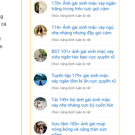
170+ Ảnh gái xinh mặc váy ngắn
trắng trong trẻo cực gợi cảm
ng
ở
Chức năng bình luận bị tắt
170+
 cá
Ảnh
114+ Ảnh gái xinh mặc váy ngủ
gái
nhẹ nhàng nhưng đầy gợi cảm
xinh
ử
ở
Chức năng bình luận bị tắt
mặc
114+
ần
váy
Ảnh
BST 101+ ảnh gái xinh mặc váy
ngắn
gái
siêu ngắn táo bạo cực quyến rũ
trắng
xinh
trong
ở
Chức năng bình luận bị tắt
mặc
trẻo
BST
váy
cực
101+
Tuyển tập 179+ gái xinh mặc
ngủ
gợi
ảnh
váy ngắn đen bí ẩn cực quyến rũ
nhẹ
cảm
gái
nhàng
ở
Chức năng bình luận bị tắt
xinh
nhưng
Tuyển
mặc
đầy
tập
Tải 149+ bộ ảnh gái xinh mặc
váy
gợi
179+
váy nhẹ nhàng cực kỳ cuốn hút
siêu
cảm
gái
ngắn
ở
Chức năng bình luận bị tắt
xinh
táo
Tải
mặc
bạo
149+
Sưu tầm 185+ ảnh gái múp
váy
cực
bộ
nóng bỏng và căng tràn sức
ngắn
quyến
ảnh
sống
đen