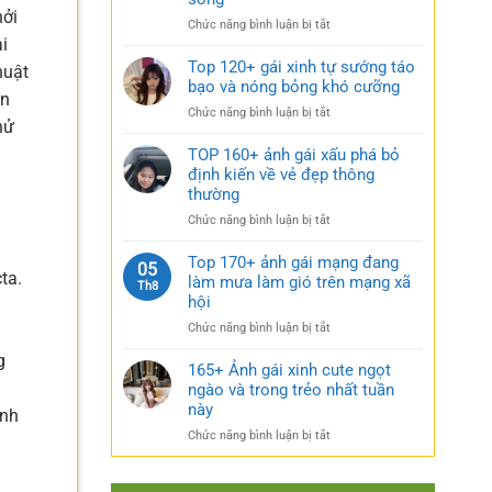
rũ
gái
hởi
bí
ở
Chức năng bình luận bị tắt
xinh
ẩn
i
Sưu
mặc
cực
tầm
Top 120+ gái xinh tự sướng táo
váy
huật
quyến
185+
bạo và nóng bỏng khó cưỡng
nhẹ
rũ
ện
ảnh
nhàng
ở
Chức năng bình luận bị tắt
gái
cực
hử
Top
múp
kỳ
120+
TOP 160+ ảnh gái xấu phá bỏ
nóng
cuốn
gái
định kiến về vẻ đẹp thông
bỏng
hút
.
xinh
thường
và
tự
căng
ở
Chức năng bình luận bị tắt
sướng
tràn
TOP
táo
sức
160+
Top 170+ ảnh gái mạng đang
bạo
05
sống
ảnh
ta.
làm mưa làm gió trên mạng xã
và
Th8
gái
nóng
hội
xấu
bỏng
ở
Chức năng bình luận bị tắt
phá
khó
Top
bỏ
cưỡng
g
170+
165+ Ảnh gái xinh cute ngọt
định
ảnh
ngào và trong trẻo nhất tuần
kiến
gái
về
này
inh
mạng
vẻ
ở
Chức năng bình luận bị tắt
đang
đẹp
165+
làm
thông
Ảnh
mưa
thường
gái