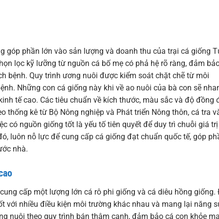
óng góp phần lớn vào sản lượng và doanh thu của trại cá giống T
chọn lọc kỹ lưỡng từ nguồn cá bố mẹ có phả hệ rõ ràng, đảm bả
ịch bệnh. Quy trình ương nuôi được kiểm soát chặt chẽ từ môi
nh. Những con cá giống này khi về ao nuôi của bà con sẽ nha
 kinh tế cao. Các tiêu chuẩn về kích thước, màu sắc và độ đồng 
eo thống kê từ Bộ Nông nghiệp và Phát triển Nông thôn, cá tra v
 có nguồn giống tốt là yếu tố tiên quyết để duy trì chuỗi giá trị
 đó, luôn nỗ lực để cung cấp cá giống đạt chuẩn quốc tế, góp ph
ước nhà.
 cao
n cung cấp một lượng lớn cá rô phi giống và cá diêu hồng giống.
tốt với nhiều điều kiện môi trường khác nhau và mang lại năng s
ương nuôi theo quy trình bán thâm canh, đảm bảo cá con khỏe m