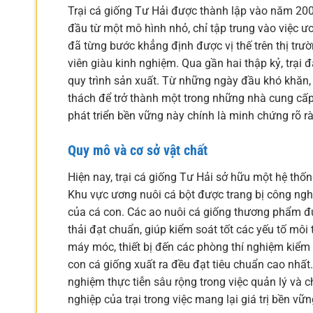
Trại cá giống Tư Hải được thành lập vào năm 200
đầu từ một mô hình nhỏ, chỉ tập trung vào việc ươ
đã từng bước khẳng định được vị thế trên thị trư
viên giàu kinh nghiệm. Qua gần hai thập kỷ, trạ
quy trình sản xuất. Từ những ngày đầu khó khăn,
thách để trở thành một trong những nhà cung cấp 
phát triển bền vững này chính là minh chứng rõ rà
Quy mô và cơ sở vật chất
Hiện nay, trại cá giống Tư Hải sở hữu một hệ thốn
Khu vực ương nuôi cá bột được trang bị công nghệ
của cá con. Các ao nuôi cá giống thương phẩm đư
thải đạt chuẩn, giúp kiểm soát tốt các yếu tố môi
máy móc, thiết bị đến các phòng thí nghiệm kiể
con cá giống xuất ra đều đạt tiêu chuẩn cao nhất.
nghiệm thực tiễn sâu rộng trong việc quản lý và 
nghiệp của trại trong việc mang lại giá trị bền vữ