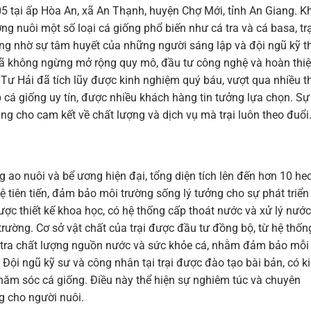
5 tại ấp Hòa An, xã An Thạnh, huyện Chợ Mới, tỉnh An Giang. K
ng nuôi một số loại cá giống phổ biến như cá tra và cá basa, trạ
ờng nhờ sự tâm huyết của những người sáng lập và đội ngũ kỹ t
i đã không ngừng mở rộng quy mô, đầu tư công nghệ và hoàn thi
 Tư Hải đã tích lũy được kinh nghiệm quý báu, vượt qua nhiều t
cá giống uy tín, được nhiều khách hàng tin tưởng lựa chọn. Sự
ng cho cam kết về chất lượng và dịch vụ mà trại luôn theo đuổi
g ao nuôi và bể ương hiện đại, tổng diện tích lên đến hơn 10 hec
 tiên tiến, đảm bảo môi trường sống lý tưởng cho sự phát triển
ợc thiết kế khoa học, có hệ thống cấp thoát nước và xử lý nước
 trường. Cơ sở vật chất của trại được đầu tư đồng bộ, từ hệ thốn
m tra chất lượng nguồn nước và sức khỏe cá, nhằm đảm bảo mỗi
 Đội ngũ kỹ sư và công nhân tại trại được đào tạo bài bản, có k
chăm sóc cá giống. Điều này thể hiện sự nghiêm túc và chuyên
ng cho người nuôi.