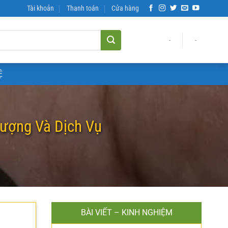
Tài khoản
Thanh toán
Cửa hàng
-
-
Ệ
 Lượng Và Dịch Vụ
BÀI VIẾT – KINH NGHIỆM