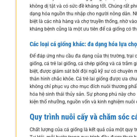
không dị tật và có sức đề kháng tốt. Chúng rất p
dạng hóa nguồn thu nhập cho người nông dân. Nhu 
biệt là các nhà hàng và chợ truyền thống, nhờ vào
kháng bệnh cũng là một ưu tiên để cá giống có th
Các loại cá giống khác: đa dạng hóa lựa ch
Để đáp ứng nhu cầu đa dạng của thị trường, trại 
giống, cá trê lai giống, cá chép giống và cá trắm 
biệt, được giám sát bởi đội ngũ kỹ sư có chuyên m
thân hình chắc khỏe. Cá trê lai giống được ưa ch
không chỉ phục vụ cho mục đích nuôi thương phẩ
hóa hệ sinh thái thủy sản. Sự phong phú này cho 
kiện thổ nhưỡng, nguồn vốn và kinh nghiệm nuôi 
Quy trình nuôi cấy và chăm sóc cá
Chất lượng của cá giống là kết quả của một quy t