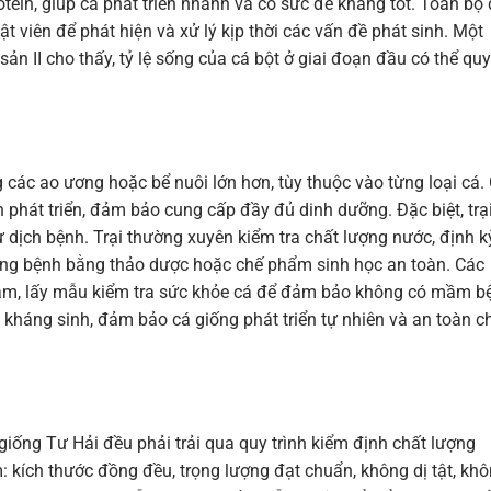
tein, giúp cá phát triển nhanh và có sức đề kháng tốt. Toàn bộ
ật viên để phát hiện và xử lý kịp thời các vấn đề phát sinh. Một
n II cho thấy, tỷ lệ sống của cá bột ở giai đoạn đầu có thể quy
các ao ương hoặc bể nuôi lớn hơn, tùy thuộc vào từng loại cá.
 phát triển, đảm bảo cung cấp đầy đủ dinh dưỡng. Đặc biệt, trạ
ừ dịch bệnh. Trại thường xuyên kiểm tra chất lượng nước, định k
hòng bệnh bằng thảo dược hoặc chế phẩm sinh học an toàn. Các
hám, lấy mẫu kiểm tra sức khỏe cá để đảm bảo không có mầm b
g kháng sinh, đảm bảo cá giống phát triển tự nhiên và an toàn c
á giống Tư Hải đều phải trải qua quy trình kiểm định chất lượng
 kích thước đồng đều, trọng lượng đạt chuẩn, không dị tật, kh