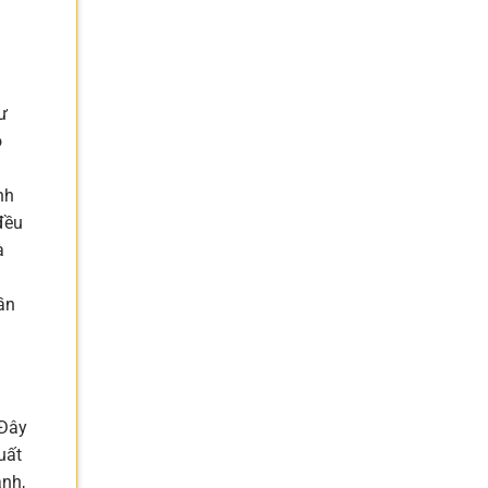
ư
o
nh
đều
à
ần
 Đây
uất
ạnh,