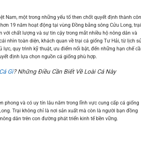
iệt Nam, một trong những yếu tố then chốt quyết định thành cô
i hơn 19 năm hoạt động tại vùng Đồng bằng sông Cửu Long, trại
ền với chất lượng và sự tin cậy trong mắt nhiều hộ nông dân và
ái nhìn toàn diện, khách quan về trại cá giống Tư Hải, từ lịch s
ủ lực, quy trình kỹ thuật, ưu điểm nổi bật, đến những hạn chế c
quyết định lựa chọn nguồn cá giống phù hợp.
Cá Gì
? Những Điều Cần Biết Về Loài Cá Này
ên phong và có uy tín lâu năm trong lĩnh vực cung cấp cá giống
ong. Trại không chỉ là nơi sản xuất mà còn là người bạn đồng
 nông dân trên con đường phát triển kinh tế bền vững.