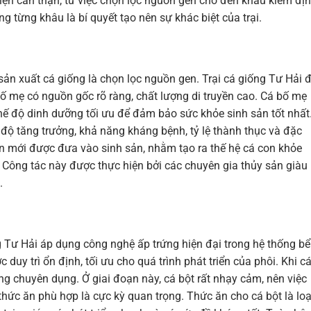
iện cẩn thận, từ việc chọn lọc nguồn gen cho đến khâu kiểm đị
ng từng khâu là bí quyết tạo nên sự khác biệt của trại.
 sản xuất cá giống là chọn lọc nguồn gen. Trại cá giống Tư Hải 
bố mẹ có nguồn gốc rõ ràng, chất lượng di truyền cao. Cá bố mẹ
hế độ dinh dưỡng tối ưu để đảm bảo sức khỏe sinh sản tốt nhất
c độ tăng trưởng, khả năng kháng bệnh, tỷ lệ thành thục và đặc
n mới được đưa vào sinh sản, nhằm tạo ra thế hệ cá con khỏe
Công tác này được thực hiện bởi các chuyên gia thủy sản giàu
.
ng Tư Hải áp dụng công nghệ ấp trứng hiện đại trong hệ thống bể
duy trì ổn định, tối ưu cho quá trình phát triển của phôi. Khi c
g chuyên dụng. Ở giai đoạn này, cá bột rất nhạy cảm, nên việc
thức ăn phù hợp là cực kỳ quan trọng. Thức ăn cho cá bột là loạ