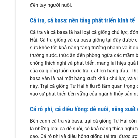
đến tay người nuôi.
Cá tra, cá basa: nền tảng phát triển kinh tế
Cá tra và cá basa là hai loại cá giống chủ lực, đ
Hải. Cá tra giống và cá basa giống tại đây được 
sức khỏe tốt, khả năng tăng trưởng nhanh và ít d
trường nước, thức ăn đến phòng ngừa các mầm bệ
chóng thích nghi và phát triển, mang lại hiệu quả
của cá giống luôn được trại đặt lên hàng đầu. Th
basa vẫn là hai mặt hàng xuất khẩu chủ lực, và việc
này. Trại cá giống Tư Hải hiểu rõ tầm quan trọng
vào sự phát triển bền vững của ngành thủy sản n
Cá rô phi, cá diêu hồng: dễ nuôi, năng suất
Bên cạnh cá tra và basa, trại cá giống Tư Hải cò
là những loại cá dễ nuôi, có khả năng thích nghi 
cao. Cá rô phi và diêu hồng giống tại trại được 