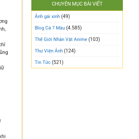
làm
CHUYÊN MỤC BÀI VIẾT
xinh
gió
cute
trên
(49)
ngọt
Ảnh gái xinh
mạng
ương
ngào
xã
và
(4.585)
Blog Cá 7 Màu
hội
nh,
trong
trẻo
(103)
Thế Giới Nhân Vật Anime
nhất
chỉ
tuần
(124)
Thư Viện Ảnh
cũng
này
(521)
Tin Tức
iữ
ự
khi