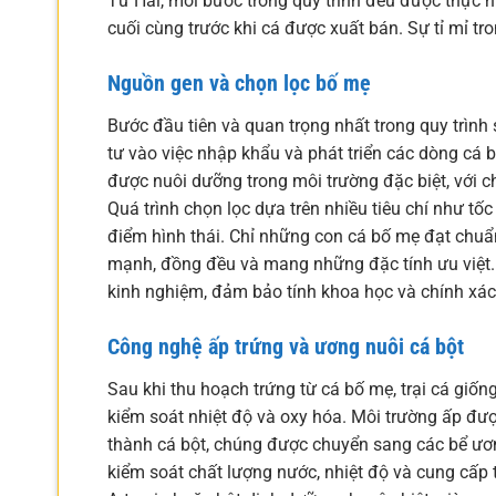
Tư Hải, mỗi bước trong quy trình đều được thực h
cuối cùng trước khi cá được xuất bán. Sự tỉ mỉ tro
Nguồn gen và chọn lọc bố mẹ
Bước đầu tiên và quan trọng nhất trong quy trình
tư vào việc nhập khẩu và phát triển các dòng cá 
được nuôi dưỡng trong môi trường đặc biệt, với c
Quá trình chọn lọc dựa trên nhiều tiêu chí như tố
điểm hình thái. Chỉ những con cá bố mẹ đạt chuẩ
mạnh, đồng đều và mang những đặc tính ưu việt. 
kinh nghiệm, đảm bảo tính khoa học và chính xác
Công nghệ ấp trứng và ương nuôi cá bột
Sau khi thu hoạch trứng từ cá bố mẹ, trại cá giố
kiểm soát nhiệt độ và oxy hóa. Môi trường ấp được 
thành cá bột, chúng được chuyển sang các bể ươn
kiểm soát chất lượng nước, nhiệt độ và cung cấp 