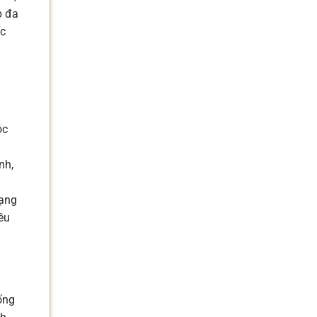
p đa
ặc
óc
nh,
dạng
ều
ống