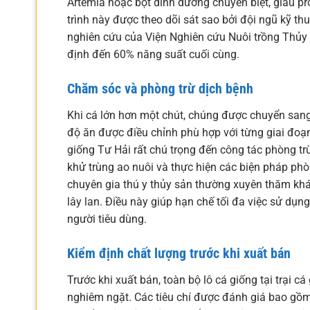
Artemia hoặc bột dinh dưỡng chuyên biệt, giàu pro
trình này được theo dõi sát sao bởi đội ngũ kỹ thu
nghiên cứu của Viện Nghiên cứu Nuôi trồng Thủy sả
định đến 60% năng suất cuối cùng.
Chăm sóc và phòng trừ dịch bệnh
Khi cá lớn hơn một chút, chúng được chuyển sang 
độ ăn được điều chỉnh phù hợp với từng giai đoạn
giống Tư Hải rất chú trọng đến công tác phòng tr
khử trùng ao nuôi và thực hiện các biện pháp p
chuyên gia thú y thủy sản thường xuyên thăm k
lây lan. Điều này giúp hạn chế tối đa việc sử dụn
người tiêu dùng.
Kiểm định chất lượng trước khi xuất bán
Trước khi xuất bán, toàn bộ lô cá giống tại trại c
nghiêm ngặt. Các tiêu chí được đánh giá bao gồm: