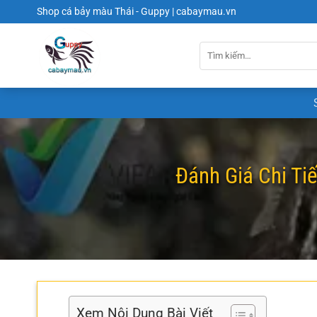
Chuyển
Shop cá bảy màu Thái - Guppy | cabaymau.vn
đến
nội
dung
Đánh Giá Chi Tiế
Xem Nội Dung Bài Viết