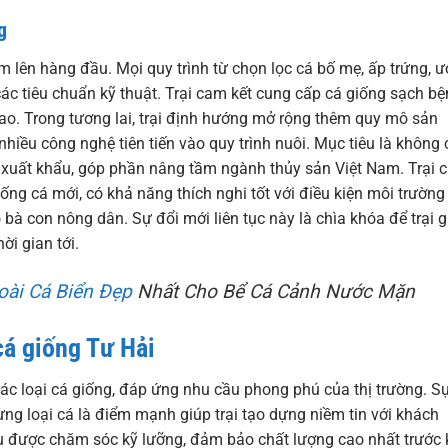
g
m lên hàng đầu. Mọi quy trình từ chọn lọc cá bố mẹ, ấp trứng, 
ác tiêu chuẩn kỹ thuật. Trại cam kết cung cấp cá giống sạch bệ
 cao. Trong tương lai, trại định hướng mở rộng thêm quy mô sản
hiều công nghệ tiên tiến vào quy trình nuôi. Mục tiêu là không 
 xuất khẩu, góp phần nâng tầm ngành thủy sản Việt Nam. Trại 
iống cá mới, có khả năng thích nghi tốt với điều kiện môi trường
 bà con nông dân. Sự đổi mới liên tục này là chìa khóa để trại g
ời gian tới.
oài Cá Biển Đẹp
Nhất Cho Bể Cá Cảnh Nước Mặn
 cá giống Tư Hải
các loại cá giống, đáp ứng nhu cầu phong phú của thị trường. S
ừng loại cá là điểm mạnh giúp trại tạo dựng niềm tin với khách
u được chăm sóc kỹ lưỡng, đảm bảo chất lượng cao nhất trước 