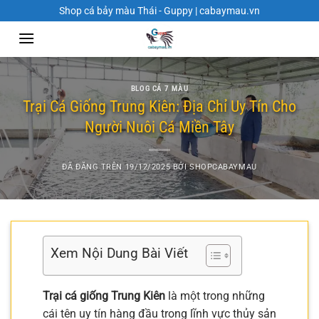
Chuyển
Shop cá bảy màu Thái - Guppy | cabaymau.vn
đến
nội
dung
BLOG CÁ 7 MÀU
Trại Cá Giống Trung Kiên: Địa Chỉ Uy Tín Cho
Người Nuôi Cá Miền Tây
ĐÃ ĐĂNG TRÊN
19/12/2025
BỞI
SHOPCABAYMAU
Xem Nội Dung Bài Viết
Trại cá giống Trung Kiên
là một trong những
cái tên uy tín hàng đầu trong lĩnh vực thủy sản