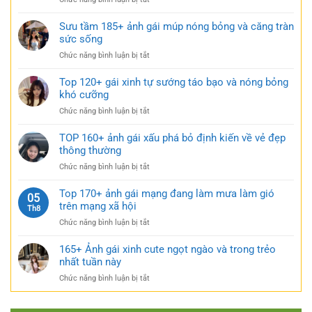
xinh
táo
Tải
mặc
bạo
149+
Sưu tầm 185+ ảnh gái múp nóng bỏng và căng tràn
váy
cực
bộ
sức sống
ngắn
quyến
ảnh
đen
rũ
ở
Chức năng bình luận bị tắt
gái
bí
Sưu
xinh
ẩn
tầm
Top 120+ gái xinh tự sướng táo bạo và nóng bỏng
mặc
cực
185+
khó cưỡng
váy
quyến
ảnh
nhẹ
rũ
ở
Chức năng bình luận bị tắt
gái
nhàng
Top
múp
cực
120+
TOP 160+ ảnh gái xấu phá bỏ định kiến về vẻ đẹp
nóng
kỳ
gái
thông thường
bỏng
cuốn
xinh
và
hút
ở
Chức năng bình luận bị tắt
tự
căng
TOP
sướng
tràn
160+
Top 170+ ảnh gái mạng đang làm mưa làm gió
táo
05
sức
ảnh
trên mạng xã hội
bạo
Th8
sống
gái
và
ở
Chức năng bình luận bị tắt
xấu
nóng
Top
phá
bỏng
170+
165+ Ảnh gái xinh cute ngọt ngào và trong trẻo
bỏ
khó
ảnh
nhất tuần này
định
cưỡng
gái
kiến
ở
Chức năng bình luận bị tắt
mạng
về
165+
đang
vẻ
Ảnh
làm
đẹp