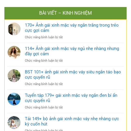
BÀI VIẾT – KINH NGHIỆM
170+ Ảnh gái xinh mặc váy ngắn trắng trong trẻo
cực gợi cảm
ở
Chức năng bình luận bị tắt
170+
Ảnh
114+ Ảnh gái xinh mặc váy ngủ nhẹ nhàng nhưng
gái
đầy gợi cảm
xinh
ở
Chức năng bình luận bị tắt
mặc
114+
váy
Ảnh
BST 101+ ảnh gái xinh mặc váy siêu ngắn táo bạo
ngắn
gái
cực quyến rũ
trắng
xinh
trong
ở
Chức năng bình luận bị tắt
mặc
trẻo
BST
váy
cực
101+
Tuyển tập 179+ gái xinh mặc váy ngắn đen bí ẩn
ngủ
gợi
ảnh
cực quyến rũ
nhẹ
cảm
gái
nhàng
ở
Chức năng bình luận bị tắt
xinh
nhưng
Tuyển
mặc
đầy
tập
Tải 149+ bộ ảnh gái xinh mặc váy nhẹ nhàng cực
váy
gợi
179+
kỳ cuốn hút
siêu
cảm
gái
ngắn
ở
Chức năng bình luận bị tắt