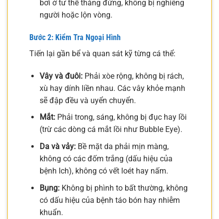
bơi ở tư thế thẳng đứng, không bị nghiêng
người hoặc lộn vòng.
Bước 2: Kiểm Tra Ngoại Hình
Tiến lại gần bể và quan sát kỹ từng cá thể:
Vây và đuôi:
Phải xòe rộng, không bị rách,
xù hay dính liền nhau. Các vây khỏe mạnh
sẽ đập đều và uyển chuyển.
Mắt:
Phải trong, sáng, không bị đục hay lồi
(trừ các dòng cá mắt lồi như Bubble Eye).
Da và vảy:
Bề mặt da phải mịn màng,
không có các đốm trắng (dấu hiệu của
bệnh Ich), không có vết loét hay nấm.
Bụng:
Không bị phình to bất thường, không
có dấu hiệu của bệnh táo bón hay nhiễm
khuẩn.