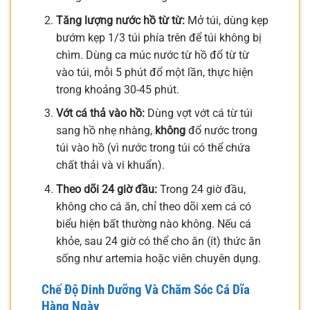
Tăng lượng nước hồ từ từ:
Mở túi, dùng kẹp
bướm kẹp 1/3 túi phía trên để túi không bị
chìm. Dùng ca múc nước từ hồ đổ từ từ
vào túi, mỗi 5 phút đổ một lần, thực hiện
trong khoảng 30-45 phút.
Vớt cá thả vào hồ:
Dùng vợt vớt cá từ túi
sang hồ nhẹ nhàng,
không
đổ nước trong
túi vào hồ (vì nước trong túi có thể chứa
chất thải và vi khuẩn).
Theo dõi 24 giờ đầu:
Trong 24 giờ đầu,
không cho cá ăn, chỉ theo dõi xem cá có
biểu hiện bất thường nào không. Nếu cá
khỏe, sau 24 giờ có thể cho ăn (ít) thức ăn
sống như artemia hoặc viên chuyên dụng.
Chế Độ Dinh Dưỡng Và Chăm Sóc Cá Dĩa
Hàng Ngày