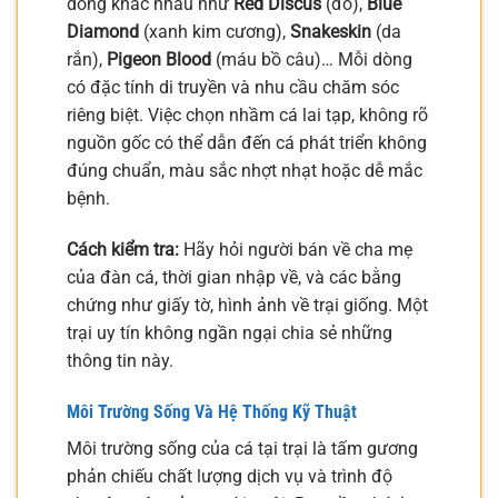
dòng khác nhau như
Red Discus
(đỏ),
Blue
Diamond
(xanh kim cương),
Snakeskin
(da
rắn),
Pigeon Blood
(máu bồ câu)… Mỗi dòng
có đặc tính di truyền và nhu cầu chăm sóc
riêng biệt. Việc chọn nhầm cá lai tạp, không rõ
nguồn gốc có thể dẫn đến cá phát triển không
đúng chuẩn, màu sắc nhợt nhạt hoặc dễ mắc
bệnh.
Cách kiểm tra:
Hãy hỏi người bán về cha mẹ
của đàn cá, thời gian nhập về, và các bằng
chứng như giấy tờ, hình ảnh về trại giống. Một
trại uy tín không ngần ngại chia sẻ những
thông tin này.
Môi Trường Sống Và Hệ Thống Kỹ Thuật
Môi trường sống của cá tại trại là tấm gương
phản chiếu chất lượng dịch vụ và trình độ