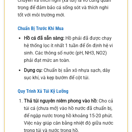
chuyển và thích nghi (xả túi) là vô cùng quan
trọng để đảm bảo cá sống sót và thích nghi
tốt với môi trường mới.
Chuẩn Bị Trước Khi Mua
Hồ cá đã sẵn sàng:
Hồ phải đã được chạy
hệ thống lọc ít nhất 1 tuần để ổn định hệ vi
sinh. Các thông số nước (pH, NH3, NO2)
phải đạt mức an toàn.
Dụng cụ:
Chuẩn bị sẵn xô nhựa sạch, dây
sục khí, và kẹp bướm để cột túi.
Quy Trình Xả Túi Kỹ Lưỡng
Thả túi nguyên niêm phong vào hồ:
Cho cả
túi cá (chưa mở) vào hồ nước đã chuẩn bị,
để ngập nước trong hồ khoảng 15-20 phút.
Việc này giúp cân bằng nhiệt độ giữa nước
trong túi và nước trong hồ.