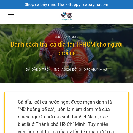
Chuyển
Shop cá bảy màu Thái - Guppy | cabaymau.vn
đến
nội
dung
BLOG CÁ 7 MÀU
Danh sách trại cá dĩa tại TPHCM cho người
chơi cá
ĐÃ ĐĂNG TRÊN
15/04/2026
BỞI
SHOPCABAYMAU
Cá dĩa, loài cá nước ngọt được mệnh danh là
“Nữ hoàng bể cá”, luôn là niềm đam mê của
nhiều người chơi cá cảnh tại Việt Nam, đặc
biệt là ở Thành phố Hồ Chí Minh. Tuy nhiên,
việc tìm một trại cá dĩa uy tín để mua được cá