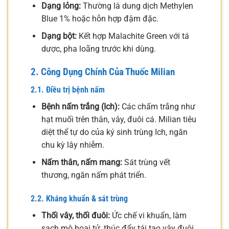
Dạng lỏng:
Thường là dung dịch Methylen
Blue 1% hoặc hỗn hợp đậm đặc.
Dạng bột:
Kết hợp Malachite Green với tá
dược, pha loãng trước khi dùng.
2. Công Dụng Chính Của Thuốc Milian
2.1. Điều trị bệnh nấm
Bệnh nấm trắng (Ich):
Các chấm trắng như
hạt muối trên thân, vây, đuôi cá. Milian tiêu
diệt thể tự do của ký sinh trùng Ich, ngăn
chu kỳ lây nhiễm.
Nấm thân, nấm mang:
Sát trùng vết
thương, ngăn nấm phát triển.
2.2. Kháng khuẩn & sát trùng
Thối vây, thối đuôi:
Ức chế vi khuẩn, làm
sạch mô hoại tử, thúc đẩy tái tạo vây đuôi.