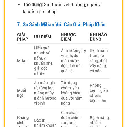
Tác dụng:
Sát trùng vết thương, ngăn vi
khuẩn xâm nhập.
7. So Sánh Milian Với Các Giải Pháp Khác
GIẢI
NHƯỢC
KHI NÀO
ƯU ĐIỂM
PHÁP
ĐIỂM
DÙNG
Hiệu quả
Ảnh hưởng hệ
Bệnh nấm
nhanh với
vi sinh, đổi
trắng rõ
nấm, vi
Milian
màu nước,
ràng, thối
khuẩn nhẹ,
độc tính nếu
vây nặng,
giải độc
quá liều
cá sốc
nitrite
An toàn, giá
Tác dụng
Phòng
rẻ, tăng lớp
chậm, yếu,
Muối
bệnh, giảm
màng nhầy,
không hiệu
hột
stress,
ít ảnh hưởng
quả với nấm
bệnh nhẹ
vi sinh
nặng
Cần chẩn
Kháng
đoán chính
Bệnh nặng,
Đặc trị
sinh
xác, ảnh
nhiễm
nhiễm khuẩn