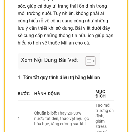
sóc, giúp cá duy trì trạng thái ổn định trong
môi trường nuôi. Tuy nhiên, không phải ai
cũng hiểu rõ về công dụng cũng như những
lưu ý cần thiết khi sử dụng. Bài viết dưới đây
sẽ cung cấp những thông tin hữu ích giúp bạn
hiểu rõ hơn về thuốc Milian cho cá.
Xem Nội Dung Bài Viết
1. Tóm tắt quy trình điều trị bằng Milian
MỤC
BƯỚC
HÀNH ĐỘNG
ĐÍCH
Tạo môi
trường ổn
Chuẩn bị bể:
Thay 20-30%
định,
1
nước, tắt đèn, tháo vật liệu lọc
giảm
hóa học, tăng cường sục khí.
stress
cho cá.