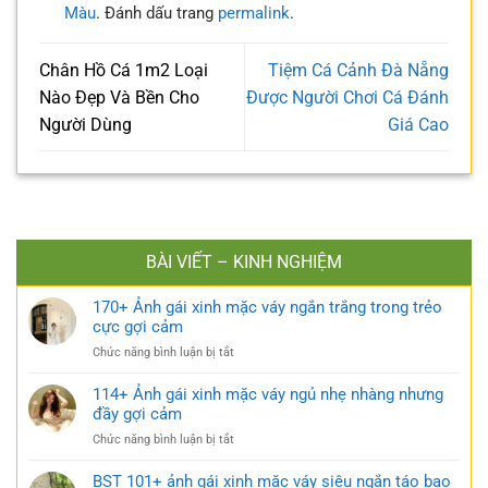
Màu
. Đánh dấu trang
permalink
.
Chân Hồ Cá 1m2 Loại
Tiệm Cá Cảnh Đà Nẵng
Nào Đẹp Và Bền Cho
Được Người Chơi Cá Đánh
Người Dùng
Giá Cao
BÀI VIẾT – KINH NGHIỆM
170+ Ảnh gái xinh mặc váy ngắn trắng trong trẻo
cực gợi cảm
ở
Chức năng bình luận bị tắt
170+
Ảnh
114+ Ảnh gái xinh mặc váy ngủ nhẹ nhàng nhưng
gái
đầy gợi cảm
xinh
ở
Chức năng bình luận bị tắt
mặc
114+
váy
Ảnh
BST 101+ ảnh gái xinh mặc váy siêu ngắn táo bạo
ngắn