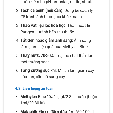
nước kiểm tra pH, amoniac, nitrite, nitrate.
Tách cá bệnh (nếu cần):
Dùng bể cách ly
để tránh ảnh hưởng cá khỏe mạnh.
Tháo vật liệu lọc hóa học:
Than hoạt tính,
Purigen – tránh hấp thụ thuốc.
Tắt đèn hoặc giảm ánh sáng:
Ánh sáng
làm giảm hiệu quả của Methylen Blue.
Thay nước 20-30%:
Loại bỏ chất thải, tạo
môi trường sạch.
Tăng cường sục khí:
Milian làm giảm oxy
hòa tan, cần bổ sung oxy.
4.2. Liều lượng an toàn
Methylen Blue 1%:
1 giọt/2-3 lít nước (hoặc
1ml/20-30 lít).
Malachite Green đậm đặc:
1ml/50-100 lít