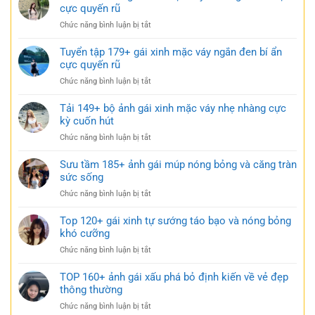
gái
cực quyến rũ
trắng
xinh
trong
ở
Chức năng bình luận bị tắt
mặc
trẻo
BST
váy
cực
101+
Tuyển tập 179+ gái xinh mặc váy ngắn đen bí ẩn
ngủ
gợi
ảnh
cực quyến rũ
nhẹ
cảm
gái
nhàng
ở
Chức năng bình luận bị tắt
xinh
nhưng
Tuyển
mặc
đầy
tập
Tải 149+ bộ ảnh gái xinh mặc váy nhẹ nhàng cực
váy
gợi
179+
kỳ cuốn hút
siêu
cảm
gái
ngắn
ở
Chức năng bình luận bị tắt
xinh
táo
Tải
mặc
bạo
149+
Sưu tầm 185+ ảnh gái múp nóng bỏng và căng tràn
váy
cực
bộ
sức sống
ngắn
quyến
ảnh
đen
rũ
ở
Chức năng bình luận bị tắt
gái
bí
Sưu
xinh
ẩn
tầm
Top 120+ gái xinh tự sướng táo bạo và nóng bỏng
mặc
cực
185+
khó cưỡng
váy
quyến
ảnh
nhẹ
rũ
ở
Chức năng bình luận bị tắt
gái
nhàng
Top
múp
cực
120+
TOP 160+ ảnh gái xấu phá bỏ định kiến về vẻ đẹp
nóng
kỳ
gái
thông thường
bỏng
cuốn
xinh
và
hút
ở
Chức năng bình luận bị tắt
tự
căng