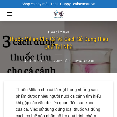
Chuyển
Shop cá bảy màu Thái - Guppy | cabaymau.vn
đến
nội
dung
BLOG CÁ 7 MÀU
Thuốc Milian Cho Cá Và Cách Sử Dụng Hiệu
Quả Tại Nhà
ĐÃ ĐĂNG TRÊN
16/06/2026
BỞI
SHOPCABAYMAU
Thuốc Milian cho cá là một trong những sản
phẩm được nhiều người nuôi cá cảnh tìm hiểu
khi gặp các vấn đề liên quan đến sức khỏe
của cá. Việc sử dụng đúng loại thuốc và đúng
cách có thể góp phần hỗ trợ quá trình chăm