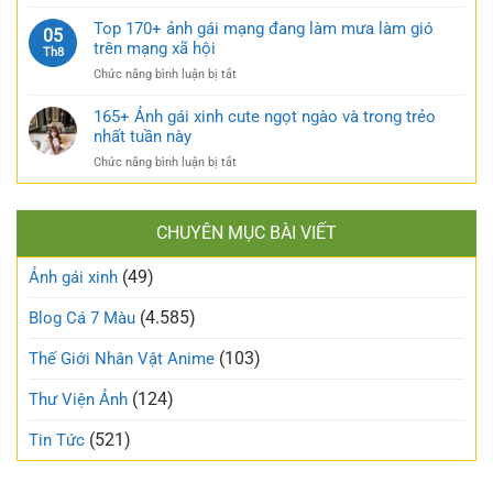
TOP
sướng
tràn
160+
Top 170+ ảnh gái mạng đang làm mưa làm gió
táo
05
sức
ảnh
trên mạng xã hội
bạo
Th8
sống
gái
và
ở
Chức năng bình luận bị tắt
xấu
nóng
Top
phá
bỏng
170+
165+ Ảnh gái xinh cute ngọt ngào và trong trẻo
bỏ
khó
ảnh
nhất tuần này
định
cưỡng
gái
kiến
ở
Chức năng bình luận bị tắt
mạng
về
165+
đang
vẻ
Ảnh
làm
đẹp
gái
mưa
thông
CHUYÊN MỤC BÀI VIẾT
xinh
làm
thường
cute
gió
(49)
ngọt
Ảnh gái xinh
trên
ngào
mạng
và
(4.585)
Blog Cá 7 Màu
xã
trong
hội
trẻo
(103)
Thế Giới Nhân Vật Anime
nhất
tuần
(124)
Thư Viện Ảnh
này
(521)
Tin Tức