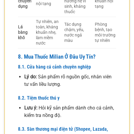
chuyên
hưởng hệ vi
khuẩn nội
nội tạng
dụng
sinh, kháng
tạng
thuốc
Tự nhiên, an
Tác dụng
Phòng
Lá
toàn, kháng
chậm, yếu,
bệnh, tạo
bàng
khuẩn nhẹ,
nước ngả
môi trường
khô
làm mềm
màu
tự nhiên
nước
8. Mua Thuốc Milian Ở Đâu Uy Tín?
8.1. Cửa hàng cá cảnh chuyên nghiệp
Lý do:
Sản phẩm rõ nguồn gốc, nhân viên
tư vấn liều lượng.
8.2. Tiệm thuốc thú y
Lưu ý:
Hỏi kỹ sản phẩm dành cho cá cảnh,
kiểm tra nồng độ.
8.3. Sàn thương mại điện tử (Shopee, Lazada,