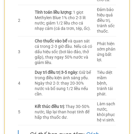
Đảm bảo
Tính toán liều lượng:
1 giọt
hiệu quả
Methylen Blue 1% cho 2-3 lít
2
điều trị,
nước; giảm 1/2 liều cho cá
tránh sốc
nhạy cảm (cá da trơn, tép, ốc).
thuốc.
Cho thuốc vào bể
và quan sát
Phát hiện
cá trong 2-3 giờ đầu. Nếu cá có
sớm phản
3
dấu hiệu sốc (bơi lảo đảo, thở
ứng bất
gấp), thay ngay 50% nước và
lợi.
giảm liều.
Duy trì điều trị 3-5 ngày:
Giữ bể
Tiêu diệt
trong điều kiện ánh sáng yếu.
mầm
4
Ngày thứ 2-3: thay 20-30%
bệnh,
nước và bổ sung 1/2 liều nếu
tránh tái
cần.
phát.
Làm sạch
Kết thúc điều trị:
Thay 30-50%
nước,
5
nước, lắp lại than hoạt tính để
khôi phục
hấp thụ thuốc dư.
hệ vi sinh.