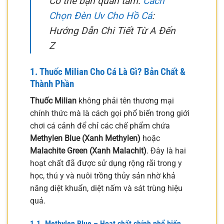
Có thể bạn quan tâm:
Cách
Chọn Đèn Uv Cho Hồ Cá
:
Hướng Dẫn Chi Tiết Từ A Đến
Z
1. Thuốc Milian Cho Cá Là Gì? Bản Chất &
Thành Phần
Thuốc Milian
không phải tên thương mại
chính thức mà là cách gọi phổ biến trong giới
chơi cá cảnh để chỉ các chế phẩm chứa
Methylen Blue (Xanh Methylen)
hoặc
Malachite Green (Xanh Malachit)
. Đây là hai
hoạt chất đã được sử dụng rộng rãi trong y
học, thú y và nuôi trồng thủy sản nhờ khả
năng diệt khuẩn, diệt nấm và sát trùng hiệu
quả.
1.1. Methylen Blue – Hoạt chất chính phổ biến