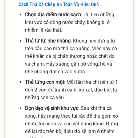
Cách Thả Cá Chép An Toàn Và Hiệu Quả
Chọn địa điểm nước sạch
: Ưu tiên những
khu vực có dòng nước chảy, không bị ô
nhiễm, ít rác thải.
Thả từ từ, nhẹ nhàng
: Không nên đứng từ
trên cầu cao mà thả cá xuống. Việc này có
thể khiến cá bị chấn thương hoặc chết do
va chạm. Hãy xuống gần bờ sông, hồ và
nhẹ nhàng đặt cá vào nước.
Thả từng con một
: Mỗi lần thả chỉ nên từ 1
đến 2 con để tránh cá bị xô xát, đặc biệt là
những con cá yếu.
Dọn dẹp vệ sinh khu vực
: Sau khi thả cá
xong, hãy mang theo túi rác để thu gom xô
nhựa, túi nilon và các vật dụng khác. Đừng
để lại rác trên bờ, điều đó sẽ làm ô nhiễm