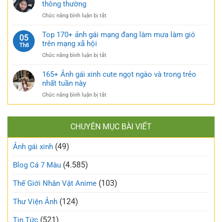
gái
thông thường
bỏng
cuốn
xinh
và
hút
ở
Chức năng bình luận bị tắt
tự
căng
TOP
sướng
tràn
160+
Top 170+ ảnh gái mạng đang làm mưa làm gió
táo
05
sức
ảnh
trên mạng xã hội
bạo
Th8
sống
gái
và
ở
Chức năng bình luận bị tắt
xấu
nóng
Top
phá
bỏng
170+
165+ Ảnh gái xinh cute ngọt ngào và trong trẻo
bỏ
khó
ảnh
nhất tuần này
định
cưỡng
gái
kiến
ở
Chức năng bình luận bị tắt
mạng
về
165+
đang
vẻ
Ảnh
làm
đẹp
gái
mưa
thông
CHUYÊN MỤC BÀI VIẾT
xinh
làm
thường
cute
gió
(49)
ngọt
Ảnh gái xinh
trên
ngào
mạng
và
(4.585)
Blog Cá 7 Màu
xã
trong
hội
trẻo
(103)
Thế Giới Nhân Vật Anime
nhất
tuần
(124)
Thư Viện Ảnh
này
(521)
Tin Tức