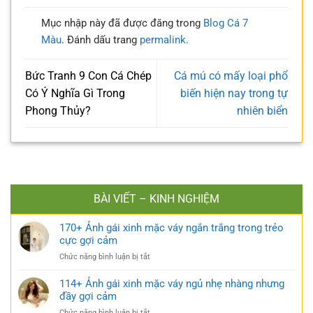
Mục nhập này đã được đăng trong
Blog Cá 7
Màu
. Đánh dấu trang
permalink
.
Bức Tranh 9 Con Cá Chép
Cá mú có mấy loại phổ
Có Ý Nghĩa Gì Trong
biến hiện nay trong tự
Phong Thủy?
nhiên biển
BÀI VIẾT – KINH NGHIỆM
170+ Ảnh gái xinh mặc váy ngắn trắng trong trẻo
cực gợi cảm
ở
Chức năng bình luận bị tắt
170+
Ảnh
114+ Ảnh gái xinh mặc váy ngủ nhẹ nhàng nhưng
gái
đầy gợi cảm
xinh
ở
Chức năng bình luận bị tắt