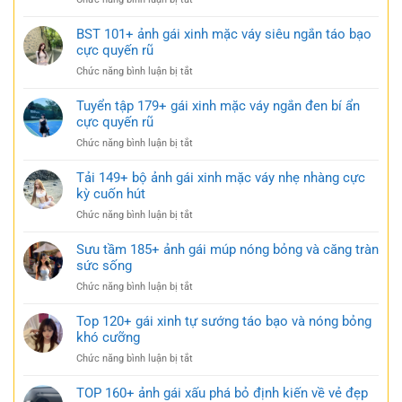
mặc
114+
váy
Ảnh
BST 101+ ảnh gái xinh mặc váy siêu ngắn táo bạo
ngắn
gái
cực quyến rũ
trắng
xinh
trong
ở
Chức năng bình luận bị tắt
mặc
trẻo
BST
váy
cực
101+
Tuyển tập 179+ gái xinh mặc váy ngắn đen bí ẩn
ngủ
gợi
ảnh
cực quyến rũ
nhẹ
cảm
gái
nhàng
ở
Chức năng bình luận bị tắt
xinh
nhưng
Tuyển
mặc
đầy
tập
Tải 149+ bộ ảnh gái xinh mặc váy nhẹ nhàng cực
váy
gợi
179+
kỳ cuốn hút
siêu
cảm
gái
ngắn
ở
Chức năng bình luận bị tắt
xinh
táo
Tải
mặc
bạo
149+
Sưu tầm 185+ ảnh gái múp nóng bỏng và căng tràn
váy
cực
bộ
sức sống
ngắn
quyến
ảnh
đen
rũ
ở
Chức năng bình luận bị tắt
gái
bí
Sưu
xinh
ẩn
tầm
Top 120+ gái xinh tự sướng táo bạo và nóng bỏng
mặc
cực
185+
khó cưỡng
váy
quyến
ảnh
nhẹ
rũ
ở
Chức năng bình luận bị tắt
gái
nhàng
Top
múp
cực
120+
TOP 160+ ảnh gái xấu phá bỏ định kiến về vẻ đẹp
nóng
kỳ