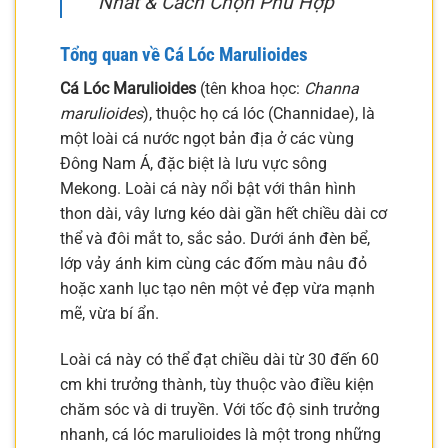
Nhất & Cách Chọn Phù Hợp
Tổng quan về Cá Lóc Marulioides
Cá Lóc Marulioides
(tên khoa học:
Channa
marulioides
), thuộc họ cá lóc (Channidae), là
một loài cá nước ngọt bản địa ở các vùng
Đông Nam Á, đặc biệt là lưu vực sông
Mekong. Loài cá này nổi bật với thân hình
thon dài, vây lưng kéo dài gần hết chiều dài cơ
thể và đôi mắt to, sắc sảo. Dưới ánh đèn bể,
lớp vảy ánh kim cùng các đốm màu nâu đỏ
hoặc xanh lục tạo nên một vẻ đẹp vừa mạnh
mẽ, vừa bí ẩn.
Loài cá này có thể đạt chiều dài từ 30 đến 60
cm khi trưởng thành, tùy thuộc vào điều kiện
chăm sóc và di truyền. Với tốc độ sinh trưởng
nhanh, cá lóc marulioides là một trong những