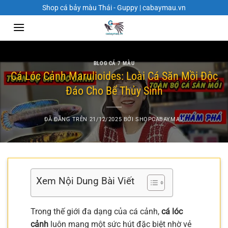
Chuyển
Shop cá bảy màu Thái - Guppy | cabaymau.vn
đến
nội
dung
BLOG CÁ 7 MÀU
Cá Lóc Cảnh Marulioides: Loài Cá Săn Mồi Độc
Đáo Cho Bể Thủy Sinh
ĐÃ ĐĂNG TRÊN
21/12/2025
BỞI
SHOPCABAYMAU
Xem Nội Dung Bài Viết
Trong thế giới đa dạng của cá cảnh,
cá lóc
cảnh
luôn mang một sức hút đặc biệt nhờ vẻ