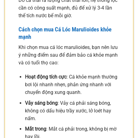
Do cá thải ra lượng chất thải lớn, hệ thống lọc
cần có công suất mạnh, đủ để xử lý 3-4 lần
thể tích nước bể mỗi giờ.
Cách chọn mua Cá Lóc Marulioides khỏe
mạnh
Khi chọn mua cá lóc marulioides, bạn nên lưu
ý những điểm sau để đảm bảo cá khỏe mạnh
và có tuổi thọ cao:
Hoạt động tích cực
: Cá khỏe mạnh thường
bơi lội nhanh nhẹn, phản ứng nhanh với
chuyển động xung quanh.
Vảy sáng bóng
: Vảy cá phải sáng bóng,
không có dấu hiệu trầy xước, lở loét hay
nấm.
Mắt trong
: Mắt cá phải trong, không bị mờ
hay lồi.