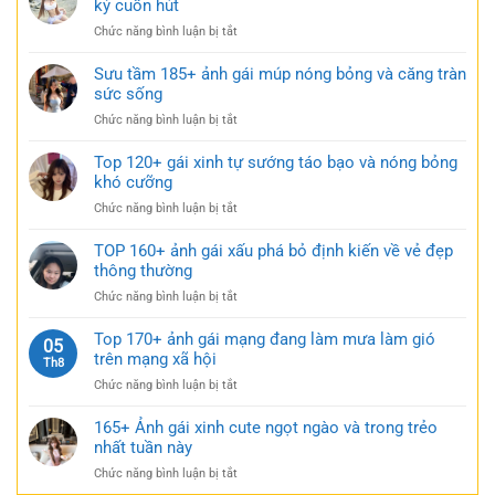
kỳ cuốn hút
siêu
cảm
gái
ngắn
ở
Chức năng bình luận bị tắt
xinh
táo
Tải
mặc
bạo
149+
Sưu tầm 185+ ảnh gái múp nóng bỏng và căng tràn
váy
cực
bộ
sức sống
ngắn
quyến
ảnh
đen
rũ
ở
Chức năng bình luận bị tắt
gái
bí
Sưu
xinh
ẩn
tầm
Top 120+ gái xinh tự sướng táo bạo và nóng bỏng
mặc
cực
185+
khó cưỡng
váy
quyến
ảnh
nhẹ
rũ
ở
Chức năng bình luận bị tắt
gái
nhàng
Top
múp
cực
120+
TOP 160+ ảnh gái xấu phá bỏ định kiến về vẻ đẹp
nóng
kỳ
gái
thông thường
bỏng
cuốn
xinh
và
hút
ở
Chức năng bình luận bị tắt
tự
căng
TOP
sướng
tràn
160+
Top 170+ ảnh gái mạng đang làm mưa làm gió
táo
05
sức
ảnh
trên mạng xã hội
bạo
Th8
sống
gái
và
ở
Chức năng bình luận bị tắt
xấu
nóng
Top
phá
bỏng
170+
165+ Ảnh gái xinh cute ngọt ngào và trong trẻo
bỏ
khó
ảnh
nhất tuần này
định
cưỡng
gái
kiến
ở
Chức năng bình luận bị tắt
mạng
về
165+