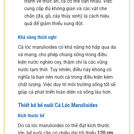
tranh về thức ăn, cá có thể cắn nhau. Việc
cung cấp đủ không gian và các vật che
chắn (đá, gỗ, cây thủy sinh) là cách hiệu
quả để giảm thiểu xung đột.
Khả năng thích nghi
Cá lóc marulioides có khả năng hô hấp qua da
và mang, cho phép chúng sống trong điều
kiện nước nghèo oxy, thậm chí là các vũng
nước tạm thời. Tuy nhiên, điều này không có
nghĩa là bạn nên nuôi cá trong điều kiện kém
chất lượng. Việc duy trì môi trường sống tốt sẽ
giúp cá phát triển toàn diện và sống lâu hơn.
Thiết kế bể nuôi Cá Lóc Marulioides
Kích thước bể
Do cá lóc marulioides có thể đạt kích thước
lớn, bể nuôi cần có chiều dài tối thiểu
120 cm