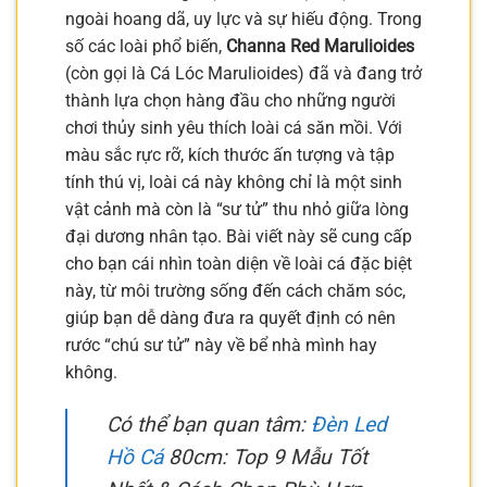
ngoài hoang dã, uy lực và sự hiếu động. Trong
số các loài phổ biến,
Channa Red Marulioides
(còn gọi là Cá Lóc Marulioides) đã và đang trở
thành lựa chọn hàng đầu cho những người
chơi thủy sinh yêu thích loài cá săn mồi. Với
màu sắc rực rỡ, kích thước ấn tượng và tập
tính thú vị, loài cá này không chỉ là một sinh
vật cảnh mà còn là “sư tử” thu nhỏ giữa lòng
đại dương nhân tạo. Bài viết này sẽ cung cấp
cho bạn cái nhìn toàn diện về loài cá đặc biệt
này, từ môi trường sống đến cách chăm sóc,
giúp bạn dễ dàng đưa ra quyết định có nên
rước “chú sư tử” này về bể nhà mình hay
không.
Có thể bạn quan tâm:
Đèn Led
Hồ Cá
80cm: Top 9 Mẫu Tốt