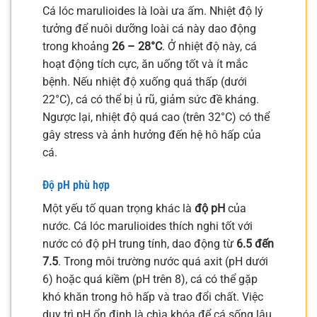
Cá lóc marulioides là loài ưa ấm. Nhiệt độ lý
tưởng để nuôi dưỡng loài cá này dao động
trong khoảng
26 – 28°C
. Ở nhiệt độ này, cá
hoạt động tích cực, ăn uống tốt và ít mắc
bệnh. Nếu nhiệt độ xuống quá thấp (dưới
22°C), cá có thể bị ủ rũ, giảm sức đề kháng.
Ngược lại, nhiệt độ quá cao (trên 32°C) có thể
gây stress và ảnh hưởng đến hệ hô hấp của
cá.
Độ pH phù hợp
Một yếu tố quan trọng khác là
độ pH
của
nước. Cá lóc marulioides thích nghi tốt với
nước có độ pH trung tính, dao động từ
6.5 đến
7.5
. Trong môi trường nước quá axit (pH dưới
6) hoặc quá kiềm (pH trên 8), cá có thể gặp
khó khăn trong hô hấp và trao đổi chất. Việc
duy trì pH ổn định là chìa khóa để cá sống lâu