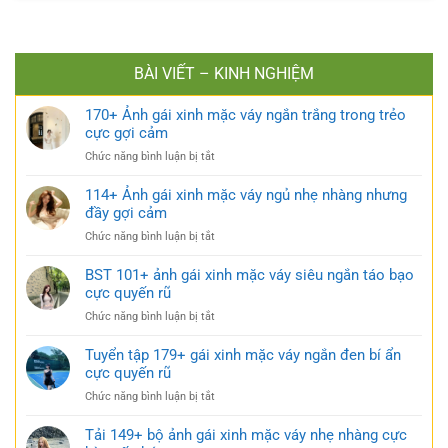
BÀI VIẾT – KINH NGHIỆM
170+ Ảnh gái xinh mặc váy ngắn trắng trong trẻo
cực gợi cảm
ở
Chức năng bình luận bị tắt
170+
Ảnh
114+ Ảnh gái xinh mặc váy ngủ nhẹ nhàng nhưng
gái
đầy gợi cảm
xinh
ở
Chức năng bình luận bị tắt
mặc
114+
váy
Ảnh
BST 101+ ảnh gái xinh mặc váy siêu ngắn táo bạo
ngắn
gái
cực quyến rũ
trắng
xinh
trong
ở
Chức năng bình luận bị tắt
mặc
trẻo
BST
váy
cực
101+
Tuyển tập 179+ gái xinh mặc váy ngắn đen bí ẩn
ngủ
gợi
ảnh
cực quyến rũ
nhẹ
cảm
gái
nhàng
ở
Chức năng bình luận bị tắt
xinh
nhưng
Tuyển
mặc
đầy
tập
Tải 149+ bộ ảnh gái xinh mặc váy nhẹ nhàng cực
váy
gợi
179+