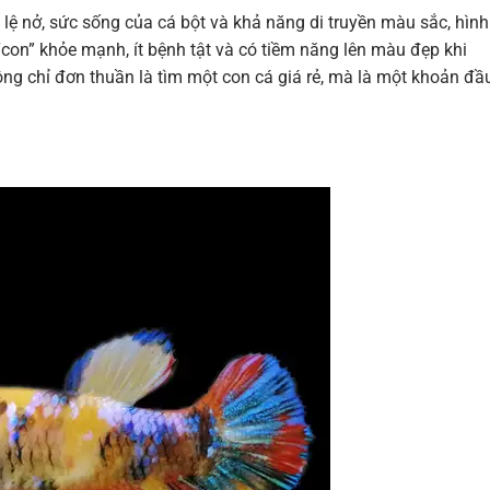
 lệ nở, sức sống của cá bột và khả năng di truyền màu sắc, hình
“con” khỏe mạnh, ít bệnh tật và có tiềm năng lên màu đẹp khi
ng chỉ đơn thuần là tìm một con cá giá rẻ, mà là một khoản đầ