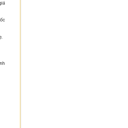
giá
gốc
ẹ.
ạnh