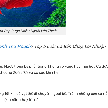
ta Đẹp Được Nhiều Người Yêu Thích
hanh Thu Hoạch
? Top 5 Loài Cá Bán Chạy, Lợi Nhuận
hận. Nước trong bể phải trong, không có váng hay mùi hôi. Cá đư
(khoảng 26-28°C) và có sục khí nhẹ.
ạ tốt khi có vật thể di chuyển ngoài bể. Tránh những con cá n
u bệnh nấm) hay lở loét.