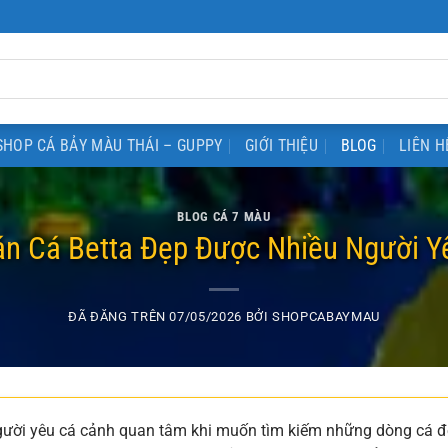
SHOP CÁ BẢY MÀU THÁI – GUPPY
GIỚI THIỆU
BLOG
LIÊN H
BLOG CÁ 7 MÀU
n Cá Betta Đẹp Được Nhiều Người Y
ĐÃ ĐĂNG TRÊN
07/05/2026
BỞI
SHOPCABAYMAU
người yêu cá cảnh quan tâm khi muốn tìm kiếm những dòng cá 