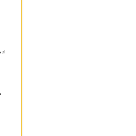
với
y