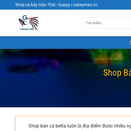
Chuyển
Shop cá bảy màu Thái - Guppy | cabaymau.vn
đến
nội
dung
Shop Bá
Shop bán cá betta luôn là địa điểm được nhiều 