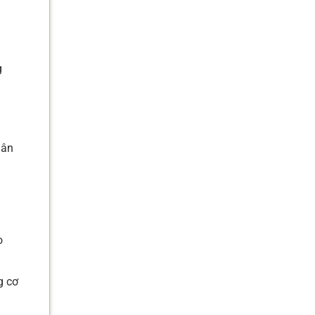
g
hân
o
g cơ