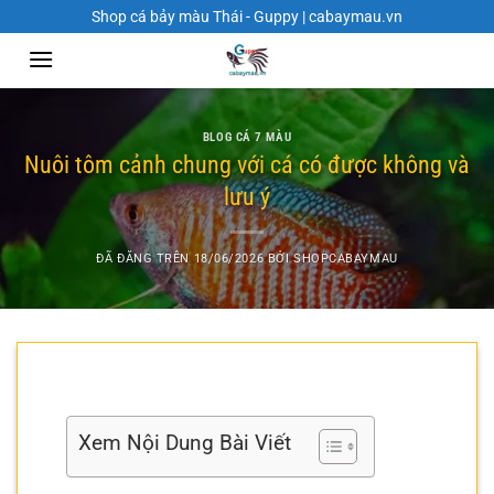
Chuyển
Shop cá bảy màu Thái - Guppy | cabaymau.vn
đến
nội
dung
BLOG CÁ 7 MÀU
Nuôi tôm cảnh chung với cá có được không và
lưu ý
ĐÃ ĐĂNG TRÊN
18/06/2026
BỞI
SHOPCABAYMAU
Xem Nội Dung Bài Viết