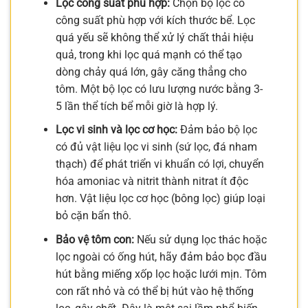
Lọc công suất phù hợp:
Chọn bộ lọc có
công suất phù hợp với kích thước bể. Lọc
quá yếu sẽ không thể xử lý chất thải hiệu
quả, trong khi lọc quá mạnh có thể tạo
dòng chảy quá lớn, gây căng thẳng cho
tôm. Một bộ lọc có lưu lượng nước bằng 3-
5 lần thể tích bể mỗi giờ là hợp lý.
Lọc vi sinh và lọc cơ học:
Đảm bảo bộ lọc
có đủ vật liệu lọc vi sinh (sứ lọc, đá nham
thạch) để phát triển vi khuẩn có lợi, chuyển
hóa amoniac và nitrit thành nitrat ít độc
hơn. Vật liệu lọc cơ học (bông lọc) giúp loại
bỏ cặn bẩn thô.
Bảo vệ tôm con:
Nếu sử dụng lọc thác hoặc
lọc ngoài có ống hút, hãy đảm bảo bọc đầu
hút bằng miếng xốp lọc hoặc lưới mịn. Tôm
con rất nhỏ và có thể bị hút vào hệ thống