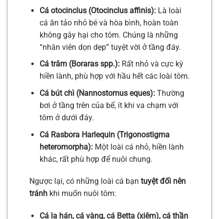
Cá otocinclus (Otocinclus affinis):
Là loài
cá ăn tảo nhỏ bé và hòa bình, hoàn toàn
không gây hại cho tôm. Chúng là những
“nhân viên dọn dẹp” tuyệt vời ở tầng đáy.
Cá trâm (Boraras spp.):
Rất nhỏ và cực kỳ
hiền lành, phù hợp với hầu hết các loài tôm.
Cá bút chì (Nannostomus eques):
Thường
bơi ở tầng trên của bể, ít khi va chạm với
tôm ở dưới đáy.
Cá Rasbora Harlequin (Trigonostigma
heteromorpha):
Một loài cá nhỏ, hiền lành
khác, rất phù hợp để nuôi chung.
Ngược lại, có những loài cá bạn
tuyệt đối nên
tránh
khi muốn nuôi tôm:
Cá la hán, cá vàng, cá Betta (xiêm), cá thần