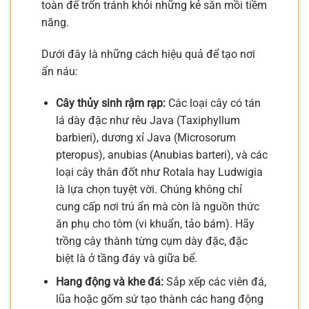
toàn để trốn tránh khỏi những kẻ săn mồi tiềm
năng.
Dưới đây là những cách hiệu quả để tạo nơi
ẩn náu:
Cây thủy sinh rậm rạp:
Các loại cây có tán
lá dày đặc như rêu Java (Taxiphyllum
barbieri), dương xỉ Java (Microsorum
pteropus), anubias (Anubias barteri), và các
loại cây thân đốt như Rotala hay Ludwigia
là lựa chọn tuyệt vời. Chúng không chỉ
cung cấp nơi trú ẩn mà còn là nguồn thức
ăn phụ cho tôm (vi khuẩn, tảo bám). Hãy
trồng cây thành từng cụm dày đặc, đặc
biệt là ở tầng đáy và giữa bể.
Hang động và khe đá:
Sắp xếp các viên đá,
lũa hoặc gốm sứ tạo thành các hang động