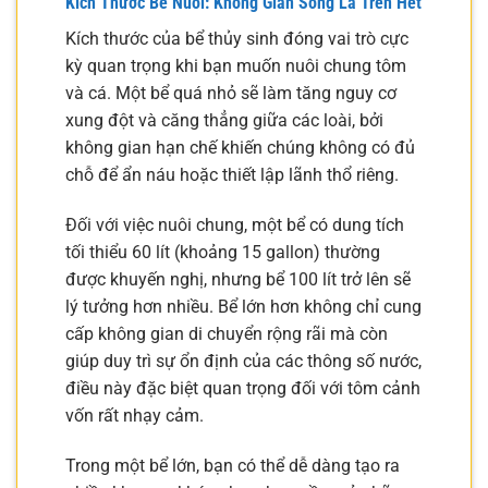
Kích Thước Bể Nuôi: Không Gian Sống Là Trên Hết
Kích thước của bể thủy sinh đóng vai trò cực
kỳ quan trọng khi bạn muốn nuôi chung tôm
và cá. Một bể quá nhỏ sẽ làm tăng nguy cơ
xung đột và căng thẳng giữa các loài, bởi
không gian hạn chế khiến chúng không có đủ
chỗ để ẩn náu hoặc thiết lập lãnh thổ riêng.
Đối với việc nuôi chung, một bể có dung tích
tối thiểu 60 lít (khoảng 15 gallon) thường
được khuyến nghị, nhưng bể 100 lít trở lên sẽ
lý tưởng hơn nhiều. Bể lớn hơn không chỉ cung
cấp không gian di chuyển rộng rãi mà còn
giúp duy trì sự ổn định của các thông số nước,
điều này đặc biệt quan trọng đối với tôm cảnh
vốn rất nhạy cảm.
Trong một bể lớn, bạn có thể dễ dàng tạo ra