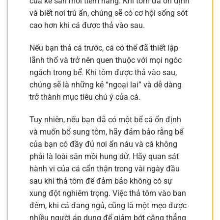
của kẻ săn mồi tiềm năng. Khi tôm đã ổn định
và biết nơi trú ẩn, chúng sẽ có cơ hội sống sót
cao hơn khi cá được thả vào sau.
Nếu bạn thả cá trước, cá có thể đã thiết lập
lãnh thổ và trở nên quen thuộc với mọi ngóc
ngách trong bể. Khi tôm được thả vào sau,
chúng sẽ là những kẻ “ngoại lai” và dễ dàng
trở thành mục tiêu chú ý của cá.
Tuy nhiên, nếu bạn đã có một bể cá ổn định
và muốn bổ sung tôm, hãy đảm bảo rằng bể
của bạn có đầy đủ nơi ẩn náu và cá không
phải là loài săn mồi hung dữ. Hãy quan sát
hành vi của cá cẩn thận trong vài ngày đầu
sau khi thả tôm để đảm bảo không có sự
xung đột nghiêm trọng. Việc thả tôm vào ban
đêm, khi cá đang ngủ, cũng là một mẹo được
nhiều người áp dụng để giảm bớt căng thẳng