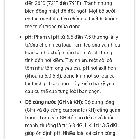
đến 26°C (72°F đến 79°F). Tránh những
biến động nhiệt độ đột ngột. Một bộ sưởi
có thermostats điều chỉnh là thiết bị không
thể thiếu trong mùa đông.
pH:
Phạm vi pH từ 6.5 đến 7.5 thường là lý
tưởng cho nhiều loài. Tôm tép ong và nhiều
loài cá nhỏ chấp nhận tốt mức pH trung
tính đến hơi kiềm. Tuy nhiên, một số loài
tôm như tôm ong yêu cầu pH hơi axit hơn
(khoảng 6.0-6.8), trong khi một số loài cá
lại thích pH cao hơn. Hãy kiểm tra kỹ yêu
cầu cụ thể của từng loài bạn chọn.
Độ cứng nước (GH và KH):
Độ cứng tổng
(GH) và độ cứng carbonate (KH) cũng quan
trọng. Tôm cần GH đủ cao để có vỏ khỏe
mạnh, thường là từ 6-8 dGH. KH từ 3-5 dKH
giúp ổn định pH. Nhiều loài cá cảnh cũng