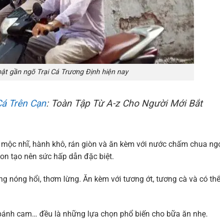
ật gần ngõ Trại Cá Trương Định hiện nay
á Trên Cạn
: Toàn Tập Từ A-z Cho Người Mới Bắt
y, mộc nhĩ, hành khô, rán giòn và ăn kèm với nước chấm chua ngọ
on tạo nên sức hấp dẫn đặc biệt.
ng nóng hổi, thơm lừng. Ăn kèm với tương ớt, tương cà và có th
 bánh cam… đều là những lựa chọn phổ biến cho bữa ăn nhẹ.