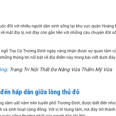
uộc đối với nhiều người dân sinh sống tại khu vực quận Hoàng
về mặt địa lý, nơi đây còn gắn liền với những câu chuyện đời s
anh, ngõ Trại Cá Trương Định ngày càng nhận được sự quan tâm c
hững thông tin nổi bật về địa điểm này trong bài viết dưới đây
òng
: Trang Trí Nội Thất Đa Năng Vừa Thẩm Mỹ Vừa
đến hấp dẫn giữa lòng thủ đô
ng sầm uất nằm trên tuyến phố Trương Định, được biết đến như
và sinh hoạt cộng đồng. Với vị trí trung tâm, nơi đây trở thành
m cuộc sống thường nhật của người dân Hà Nội.