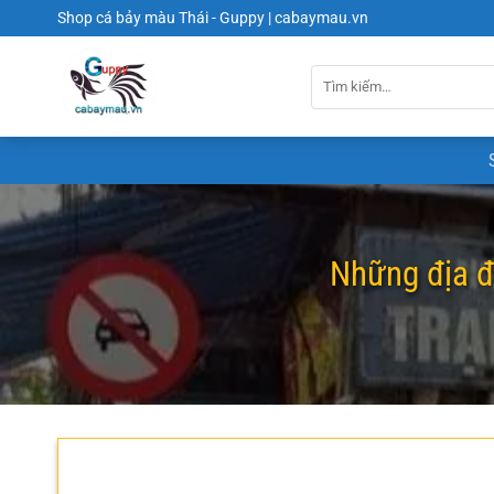
Chuyển
Shop cá bảy màu Thái - Guppy | cabaymau.vn
đến
nội
dung
Những địa đ