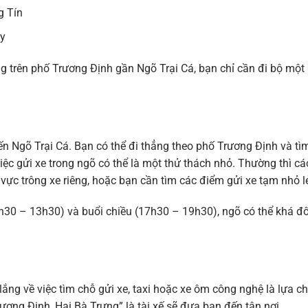
g Tín
ây
g trên phố Trương Định gần Ngõ Trại Cá, bạn chỉ cần đi bộ một
đến Ngõ Trại Cá. Bạn có thể đi thẳng theo phố Trương Định và tì
iệc gửi xe trong ngõ có thể là một thử thách nhỏ. Thường thì cá
ực trông xe riêng, hoặc bạn cần tìm các điểm gửi xe tạm nhỏ l
11h30 – 13h30) và buổi chiều (17h30 – 19h30), ngõ có thể khá đ
g về việc tìm chỗ gửi xe, taxi hoặc xe ôm công nghệ là lựa c
Trương Định, Hai Bà Trưng” là tài xế sẽ đưa bạn đến tận nơi.