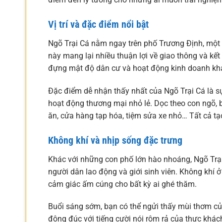
Vị trí và đặc điểm nổi bật
Ngõ Trại Cá nằm ngay trên phố Trương Định, một
này mang lại nhiều thuận lợi về giao thông và kết
đựng mật độ dân cư và hoạt động kinh doanh kh
Đặc điểm dễ nhận thấy nhất của Ngõ Trại Cá là s
hoạt động thương mại nhỏ lẻ. Dọc theo con ngõ, b
ăn, cửa hàng tạp hóa, tiệm sửa xe nhỏ… Tất cả tạ
Không khí và nhịp sống đặc trưng
Khác với những con phố lớn hào nhoáng, Ngõ Trại 
người dân lao động và giới sinh viên. Không khí 
cảm giác ấm cúng cho bất kỳ ai ghé thăm.
Buổi sáng sớm, bạn có thể ngửi thấy mùi thơm của
đông đúc với tiếng cười nói rôm rả của thực khách