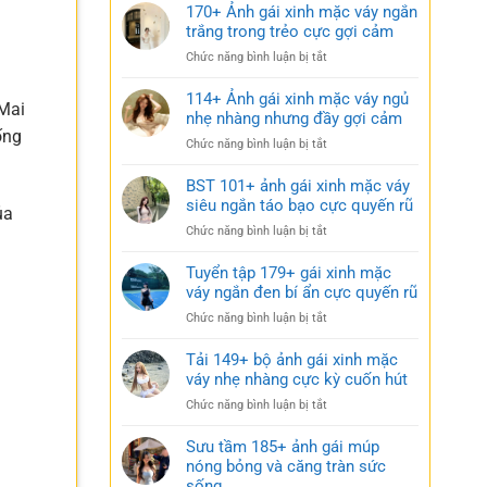
170+ Ảnh gái xinh mặc váy ngắn
trắng trong trẻo cực gợi cảm
ở
Chức năng bình luận bị tắt
170+
Ảnh
114+ Ảnh gái xinh mặc váy ngủ
 Mai
gái
nhẹ nhàng nhưng đầy gợi cảm
xinh
ống
ở
Chức năng bình luận bị tắt
mặc
114+
váy
Ảnh
BST 101+ ảnh gái xinh mặc váy
ngắn
gái
siêu ngắn táo bạo cực quyến rũ
trắng
ủa
xinh
trong
ở
Chức năng bình luận bị tắt
mặc
.
trẻo
BST
váy
cực
101+
Tuyển tập 179+ gái xinh mặc
ngủ
gợi
ảnh
váy ngắn đen bí ẩn cực quyến rũ
nhẹ
cảm
gái
nhàng
ở
Chức năng bình luận bị tắt
xinh
nhưng
Tuyển
mặc
đầy
tập
Tải 149+ bộ ảnh gái xinh mặc
váy
gợi
179+
váy nhẹ nhàng cực kỳ cuốn hút
siêu
cảm
gái
ngắn
ở
Chức năng bình luận bị tắt
xinh
táo
Tải
mặc
bạo
149+
Sưu tầm 185+ ảnh gái múp
váy
cực
bộ
nóng bỏng và căng tràn sức
ngắn
quyến
ảnh
sống
đen