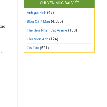
làm
CHUYÊN MỤC BÀI VIẾT
xinh
gió
cute
trên
(49)
ngọt
Ảnh gái xinh
mạng
ngào
xã
và
(4.585)
Blog Cá 7 Màu
hội
trong
các
trẻo
(103)
Thế Giới Nhân Vật Anime
nhất
tuần
(124)
Thư Viện Ảnh
này
(521)
Tin Tức
ần