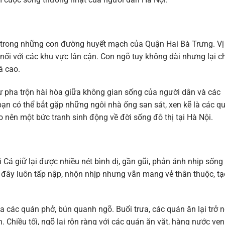
 trong những con đường huyết mạch của Quận Hai Bà Trưng. Vị 
 nối với các khu vực lân cận. Con ngõ tuy không dài nhưng lại 
á cao.
ự pha trộn hài hòa giữa không gian sống của người dân và các
ạn có thể bắt gặp những ngôi nhà ống san sát, xen kẽ là các q
o nên một bức tranh sinh động về đời sống đô thị tại Hà Nội.
Cá giữ lại được nhiều nét bình dị, gần gũi, phản ánh nhịp sống
ở đây luôn tấp nập, nhộn nhịp nhưng vẫn mang vẻ thân thuộc, tạ
 các quán phở, bún quanh ngõ. Buổi trưa, các quán ăn lại trở 
. Chiều tối, ngõ lại rộn ràng với các quán ăn vặt, hàng nước ven