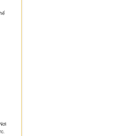
thể
Nơi
ực.