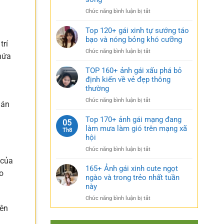
rũ
gái
bí
ở
Chức năng bình luận bị tắt
xinh
ẩn
Sưu
mặc
cực
tầm
Top 120+ gái xinh tự sướng táo
váy
quyến
185+
bạo và nóng bỏng khó cưỡng
nhẹ
rũ
trí
ảnh
nhàng
ở
Chức năng bình luận bị tắt
gái
chứa
cực
Top
múp
kỳ
120+
TOP 160+ ảnh gái xấu phá bỏ
nóng
cuốn
gái
định kiến về vẻ đẹp thông
bỏng
hút
xinh
thường
và
tự
căng
ở
Chức năng bình luận bị tắt
sướng
uán
tràn
TOP
táo
sức
160+
Top 170+ ảnh gái mạng đang
bạo
05
sống
ảnh
làm mưa làm gió trên mạng xã
và
Th8
gái
nóng
hội
xấu
bỏng
ở
Chức năng bình luận bị tắt
phá
khó
Top
 của
bỏ
cưỡng
170+
165+ Ảnh gái xinh cute ngọt
định
o
ảnh
ngào và trong trẻo nhất tuần
kiến
gái
về
này
mạng
vẻ
ở
Chức năng bình luận bị tắt
đang
đẹp
165+
nên
làm
thông
Ảnh
mưa
thường
gái