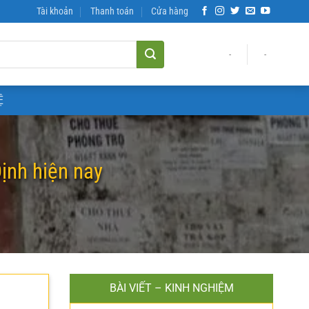
Tài khoản
Thanh toán
Cửa hàng
-
-
Ệ
ịnh hiện nay
BÀI VIẾT – KINH NGHIỆM