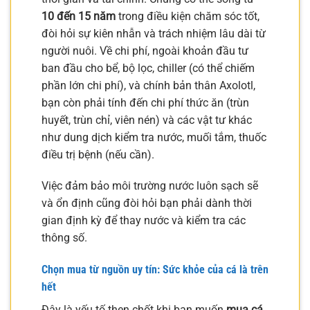
10 đến 15 năm
trong điều kiện chăm sóc tốt,
đòi hỏi sự kiên nhẫn và trách nhiệm lâu dài từ
người nuôi. Về chi phí, ngoài khoản đầu tư
ban đầu cho bể, bộ lọc, chiller (có thể chiếm
phần lớn chi phí), và chính bản thân Axolotl,
bạn còn phải tính đến chi phí thức ăn (trùn
huyết, trùn chỉ, viên nén) và các vật tư khác
như dung dịch kiểm tra nước, muối tắm, thuốc
điều trị bệnh (nếu cần).
Việc đảm bảo môi trường nước luôn sạch sẽ
và ổn định cũng đòi hỏi bạn phải dành thời
gian định kỳ để thay nước và kiểm tra các
thông số.
Chọn mua từ nguồn uy tín: Sức khỏe của cá là trên
hết
Đây là yếu tố then chốt khi bạn muốn
mua cá