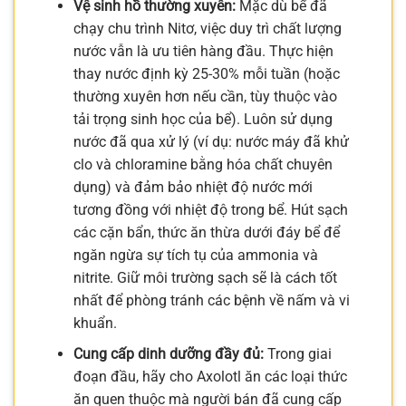
Vệ sinh hồ thường xuyên:
Mặc dù bể đã
chạy chu trình Nitơ, việc duy trì chất lượng
nước vẫn là ưu tiên hàng đầu. Thực hiện
thay nước định kỳ 25-30% mỗi tuần (hoặc
thường xuyên hơn nếu cần, tùy thuộc vào
tải trọng sinh học của bể). Luôn sử dụng
nước đã qua xử lý (ví dụ: nước máy đã khử
clo và chloramine bằng hóa chất chuyên
dụng) và đảm bảo nhiệt độ nước mới
tương đồng với nhiệt độ trong bể. Hút sạch
các cặn bẩn, thức ăn thừa dưới đáy bể để
ngăn ngừa sự tích tụ của ammonia và
nitrite. Giữ môi trường sạch sẽ là cách tốt
nhất để phòng tránh các bệnh về nấm và vi
khuẩn.
Cung cấp dinh dưỡng đầy đủ:
Trong giai
đoạn đầu, hãy cho Axolotl ăn các loại thức
ăn quen thuộc mà người bán đã cung cấp