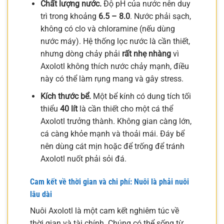
Chất lượng nước.
Độ pH của nước nên duy
trì trong khoảng
6.5 – 8.0
. Nước phải sạch,
không có clo và chloramine (nếu dùng
nước máy). Hệ thống lọc nước là cần thiết,
nhưng dòng chảy phải
rất nhẹ nhàng
vì
Axolotl không thích nước chảy mạnh, điều
này có thể làm rụng mang và gây stress.
Kích thước bể.
Một bể kính có dung tích tối
thiểu
40 lít
là cần thiết cho một cá thể
Axolotl trưởng thành. Không gian càng lớn,
cá càng khỏe mạnh và thoải mái. Đáy bể
nên dùng cát mịn hoặc để trống để tránh
Axolotl nuốt phải sỏi đá.
Cam kết về thời gian và chi phí: Nuôi là phải nuôi
lâu dài
Nuôi Axolotl là một cam kết nghiêm túc về
thời gian và tài chính. Chúng có thể sống từ