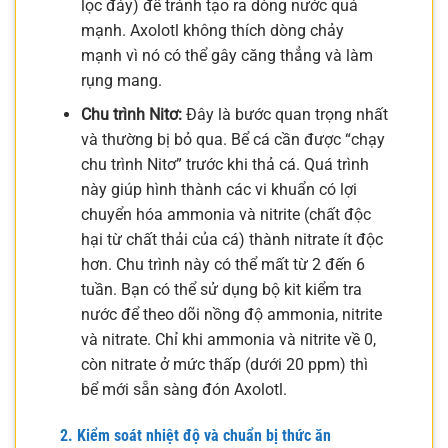
lọc đáy) để tránh tạo ra dòng nước quá
mạnh. Axolotl không thích dòng chảy
mạnh vì nó có thể gây căng thẳng và làm
rụng mang.
Chu trình Nitơ:
Đây là bước quan trọng nhất
và thường bị bỏ qua. Bể cá cần được “chạy
chu trình Nitơ” trước khi thả cá. Quá trình
này giúp hình thành các vi khuẩn có lợi
chuyển hóa ammonia và nitrite (chất độc
hại từ chất thải của cá) thành nitrate ít độc
hơn. Chu trình này có thể mất từ 2 đến 6
tuần. Bạn có thể sử dụng bộ kit kiểm tra
nước để theo dõi nồng độ ammonia, nitrite
và nitrate. Chỉ khi ammonia và nitrite về 0,
còn nitrate ở mức thấp (dưới 20 ppm) thì
bể mới sẵn sàng đón Axolotl.
2. Kiểm soát nhiệt độ và chuẩn bị thức ăn