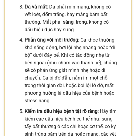
Da và mắt:
Da phải mịn màng, không có
vết loét, đốm trắng, hay mảng bám bất
thường. Mắt phải
sáng, trong
, không có
dấu hiệu đục hay sưng.
Phản ứng với môi trường:
Cá khỏe thường
khá năng động, bơi lội nhẹ nhàng hoặc “đi
bộ” dưới đáy bể. Khi có tác động nhẹ từ
bên ngoài (như chạm vào thành bể), chúng
sẽ có phản ứng giật mình nhẹ hoặc di
chuyển. Cá bị đờ đẫn, nằm im một chỗ
trong thời gian dài, hoặc bơi lội lờ đờ, mất
phương hướng là dấu hiệu của bệnh hoặc
stress nặng.
Kiểm tra dấu hiệu bệnh tật rõ ràng:
Hãy tìm
kiếm các dấu hiệu bệnh cụ thể như: sưng
tấy bất thường ở các chi hoặc cơ thể, có ký
sinh trùng bám trên da hoặc mang, các vết