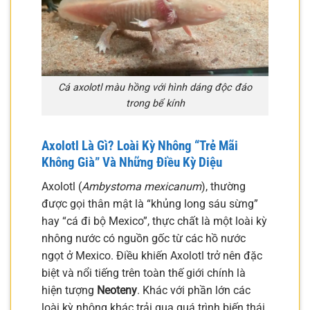
Cá axolotl màu hồng với hình dáng độc đáo
trong bể kính
Axolotl Là Gì? Loài Kỳ Nhông “Trẻ Mãi
Không Già” Và Những Điều Kỳ Diệu
Axolotl (
Ambystoma mexicanum
), thường
được gọi thân mật là “khủng long sáu sừng”
hay “cá đi bộ Mexico”, thực chất là một loài kỳ
nhông nước có nguồn gốc từ các hồ nước
ngọt ở Mexico. Điều khiến Axolotl trở nên đặc
biệt và nổi tiếng trên toàn thế giới chính là
hiện tượng
Neoteny
. Khác với phần lớn các
loài kỳ nhông khác trải qua quá trình biến thái