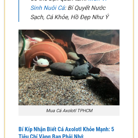
Sinh Nuôi Cá
: Bí Quyết Nước
Sạch, Cá Khỏe, Hồ Đẹp Như Ý
Mua Cá Axolotl TPHCM
Bí Kíp Nhận Biết Cá Axolotl Khỏe Mạnh: 5
Tiêu Chí Vàng Bạn Phải Nhớ