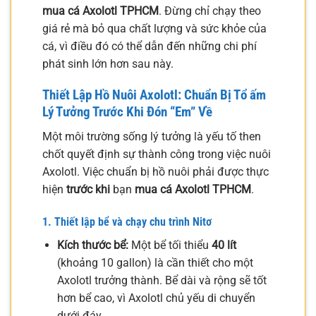
mua cá Axolotl TPHCM
. Đừng chỉ chạy theo
giá rẻ mà bỏ qua chất lượng và sức khỏe của
cá, vì điều đó có thể dẫn đến những chi phí
phát sinh lớn hơn sau này.
Thiết Lập Hồ Nuôi Axolotl: Chuẩn Bị Tổ ấm
Lý Tưởng Trước Khi Đón “Em” Về
Một môi trường sống lý tưởng là yếu tố then
chốt quyết định sự thành công trong việc nuôi
Axolotl. Việc chuẩn bị hồ nuôi phải được thực
hiện
trước khi
bạn
mua cá Axolotl TPHCM
.
1. Thiết lập bể và chạy chu trình Nitơ
Kích thước bể:
Một bể tối thiểu
40 lít
(khoảng 10 gallon) là cần thiết cho một
Axolotl trưởng thành. Bể dài và rộng sẽ tốt
hơn bể cao, vì Axolotl chủ yếu di chuyển
dưới đáy.