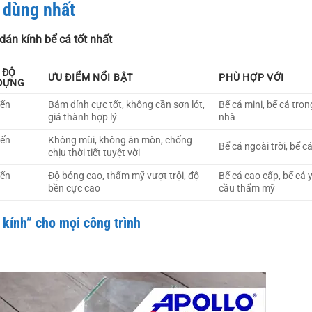
n dùng nhất
án kính bể cá tốt nhất
 ĐỘ
ƯU ĐIỂM NỔI BẬT
PHÙ HỢP VỚI
ĐỰNG
đến
Bám dính cực tốt, không cần sơn lót,
Bể cá mini, bể cá tron
giá thành hợp lý
nhà
đến
Không mùi, không ăn mòn, chống
Bể cá ngoài trời, bể cá
chịu thời tiết tuyệt vời
đến
Độ bóng cao, thẩm mỹ vượt trội, độ
Bể cá cao cấp, bể cá 
bền cực cao
cầu thẩm mỹ
 kính” cho mọi công trình