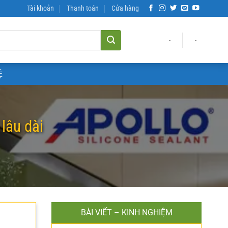
Tài khoản
Thanh toán
Cửa hàng
-
-
Ệ
lâu dài
BÀI VIẾT – KINH NGHIỆM