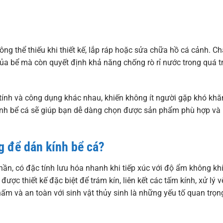
ông thể thiếu khi thiết kế, lắp ráp hoặc sửa chữa hồ cá cảnh. Ch
a bể mà còn quyết định khả năng chống rò rỉ nước trong quá t
c tính và công dụng khác nhau, khiến không ít người gặp khó khă
n kính bể cá sẽ giúp bạn dễ dàng chọn được sản phẩm phù hợp và
g để dán kính bể cá?
hần, có đặc tính lưu hóa nhanh khi tiếp xúc với độ ẩm không khí
ợc thiết kế đặc biệt để trám kín, liên kết các tấm kính, xử lý v
hấm và an toàn với sinh vật thủy sinh là những yếu tố quan trọn