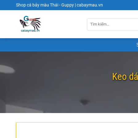
Chuyển
Shop cá bảy màu Thái - Guppy | cabaymau.vn
đến
nội
dung
Keo dá