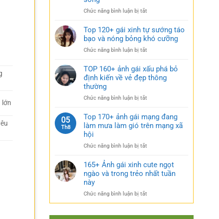
rũ
gái
bí
ở
Chức năng bình luận bị tắt
xinh
ẩn
Sưu
mặc
cực
tầm
Top 120+ gái xinh tự sướng táo
váy
quyến
185+
bạo và nóng bỏng khó cưỡng
nhẹ
rũ
ảnh
nhàng
ở
Chức năng bình luận bị tắt
gái
cực
Top
múp
kỳ
120+
TOP 160+ ảnh gái xấu phá bỏ
nóng
cuốn
g
gái
định kiến về vẻ đẹp thông
bỏng
hút
xinh
thường
và
tự
căng
ở
Chức năng bình luận bị tắt
sướng
 lớn
tràn
TOP
táo
sức
160+
Top 170+ ảnh gái mạng đang
bạo
05
sống
yêu
ảnh
làm mưa làm gió trên mạng xã
và
Th8
gái
nóng
hội
xấu
bỏng
ở
Chức năng bình luận bị tắt
phá
khó
Top
bỏ
cưỡng
170+
165+ Ảnh gái xinh cute ngọt
định
ảnh
ngào và trong trẻo nhất tuần
kiến
gái
về
này
mạng
vẻ
ở
Chức năng bình luận bị tắt
đang
đẹp
165+
làm
thông
Ảnh
mưa
thường
gái