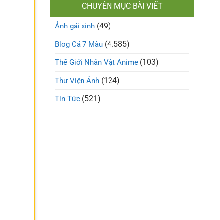
làm
CHUYÊN MỤC BÀI VIẾT
xinh
gió
cute
trên
(49)
ngọt
Ảnh gái xinh
mạng
ngào
xã
và
(4.585)
Blog Cá 7 Màu
hội
trong
trẻo
(103)
Thế Giới Nhân Vật Anime
nhất
tuần
(124)
Thư Viện Ảnh
này
(521)
Tin Tức