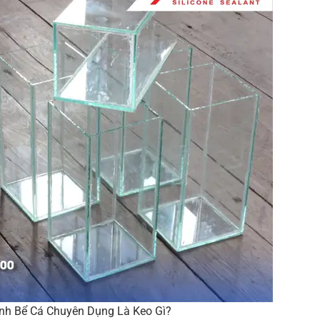
nh Bể Cá Chuyên Dụng Là Keo Gì?